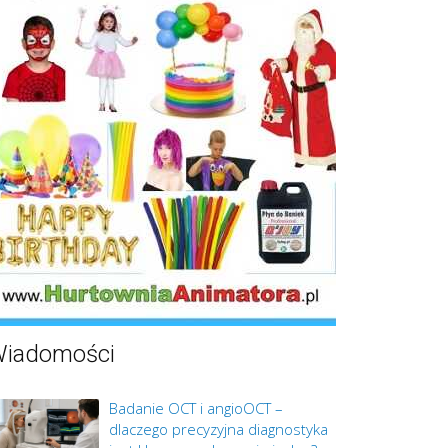
iadomości
Badanie OCT i angioOCT –
dlaczego precyzyjna diagnostyka