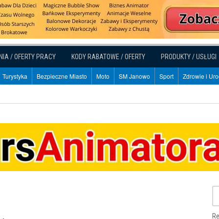
NIA / OFERTY PRACY
KODY RABATOWE / OFERTY
PRODUKTY / USŁUGI
Turystyka
Bezpieczne Miasto
Moto
SM Janowo
Sport
Zdrowie i Ur
Re