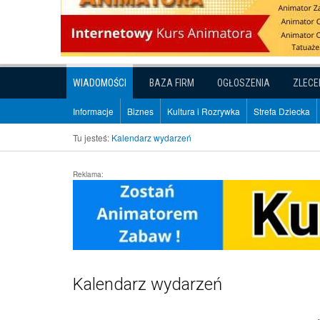
WIADOMOŚCI
BAZA FIRM
OGŁOSZENIA
ZLECE
Informacje
Biznes
Kultura i Rozrywka
Strefa Dziecka
Tu jesteś:
Kalendarz wydarzeń
Reklama:
Kalendarz wydarzeń