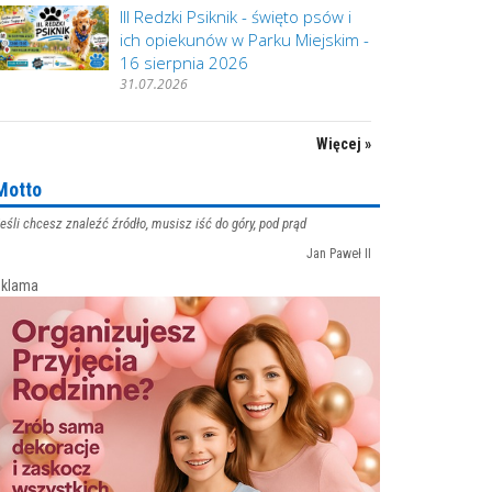
III Redzki Psiknik - święto psów i
ich opiekunów w Parku Miejskim -
16 sierpnia 2026
31.07.2026
Więcej »
Motto
eśli chcesz znaleźć źródło, musisz iść do góry, pod prąd
Jan Paweł II
klama