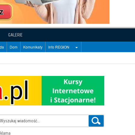
GALERIE
oda
Dom
Komunikaty
Info REGION
klama