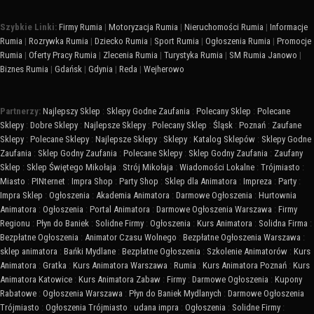
Szybkie Linki:
Firmy Rumia
|
Motoryzacja Rumia
|
Nieruchomości Rumia
|
Informacje
Rumia
|
Rozrywka Rumia
|
Dziecko Rumia
|
Sport Rumia
|
Ogłoszenia Rumia
|
Promocje
Rumia
|
Oferty Pracy Rumia
|
Zlecenia Rumia
|
Turystyka Rumia
|
SM Rumia Janowo
|
Biznes Rumia
|
Gdańsk
|
Gdynia
|
Reda
|
Wejherowo
Partnerzy:
Najlepszy Sklep
:
Sklepy Godne Zaufania
:
Polecany Sklep
:
Polecane
Sklepy
:
Dobre Sklepy
:
Najlepsze Sklepy
:
Polecany Sklep
:
Śląsk
:
Poznań
:
Zaufane
Sklepy
:
Polecane Sklepy
:
Najlepsze Sklepy
:
Sklepy
:
Katalog Sklepów
:
Sklepy Godne
Zaufania
:
Sklep Godny Zaufania
:
Polecane Sklepy
:
Sklep Godny Zaufania
:
Zaufany
Sklep
:
Sklep Świętego Mikołaja
:
Strój Mikołaja
:
Wiadomości Lokalne
:
Trójmiasto
:
Miasto
:
PINternet
:
Impra Shop
:
Party Shop
:
Sklep dla Animatora
:
Impreza
:
Party
:
Impra Sklep
:
Ogłoszenia
:
Akademia Animatora
:
Darmowe Ogłoszenia
:
Hurtownia
Animatora
:
Ogłoszenia
:
Portal Animatora
:
Darmowe Ogłoszenia Warszawa
:
Firmy
Regionu
:
Płyn do Baniek
:
Solidne Firmy
:
Ogłoszenia
:
Kurs Animatora
:
Solidna Firma
:
Bezpłatne Ogłoszenia
:
Animator Czasu Wolnego
:
Bezpłatne Ogłoszenia Warszawa
:
sklep animatora
:
Bańki Mydlane
:
Bezpłatne Ogłoszenia
:
Szkolenie Animatorów
:
Kurs
Animatora
:
Gratka
:
Kurs Animatora Warszawa
:
Rumia
:
Kurs Animatora Poznań
:
Kurs
Animatora Katowice
:
Kurs Animatora Zabaw
:
Firmy
:
Darmowe Ogłoszenia
:
Kupony
Rabatowe
:
Ogłoszenia Warszawa
:
Płyn do Baniek Mydlanych
:
Darmowe Ogłoszenia
Trójmiasto
:
Ogłoszenia Trójmiasto
:
udana impra
:
Ogłoszenia
:
Solidne Firmy
: