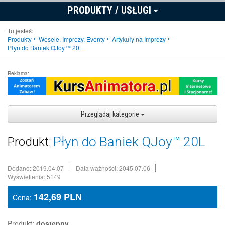
PRODUKTY / USŁUGI
Tu jesteś:
Produkty
Wesele, Imprezy, Eventy
Artykuły na Imprezy
Płyn do Baniek QJoy™ 20L
Reklama:
Przeglądaj kategorie
Płyn do Baniek QJoy™ 20L
Produkt:
Dodano: 2019.04.07
Data ważności: 2045.07.06
Wyświetlenia: 5149
142,69
PLN
Cena:
Produkt:
dostępny