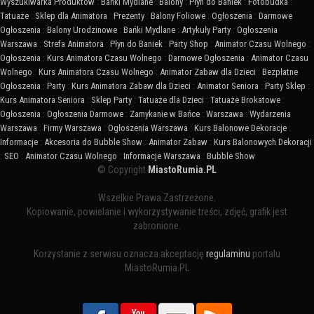
Wyszukiwarka Produktów
:
Bańki Mydlane
:
Balony
:
Płyn do Baniek
:
Fotobudka
:
Tatuaże
:
Sklep dla Animatora
:
Prezenty
:
Balony Foliowe
:
Ogłoszenia
:
Darmowe
Ogłoszenia
:
Balony Urodzinowe
:
Bańki Mydlane
:
Artykuły Party
:
Ogłoszenia
Warszawa
:
Strefa Animatora
:
Płyn do Baniek
:
Party Shop
:
Animator Czasu Wolnego
:
Ogłoszenia
:
Kurs Animatora Czasu Wolnego
:
Darmowe Ogłoszenia
:
Animator Czasu
Wolnego
:
Kurs Animatora Czasu Wolnego
:
Animator Zabaw dla Dzieci
:
Bezpłatne
Ogłoszenia
:
Party
:
Kurs Animatora Zabaw dla Dzieci
:
Animator Seniora
:
Party Sklep
:
Kurs Animatora Seniora
:
Sklep Party
:
Tatuaże dla Dzieci
:
Tatuaże Brokatowe
:
Ogłoszenia
:
Ogłoszenia Darmowe
:
Zamykanie w Bańce
:
Warszawa
:
Wydarzenia
Warszawa
:
Firmy Warszawa
:
Ogłoszenia Warszawa
:
Kurs Balonowe Dekoracje
:
Informacje
:
Akcesoria do Bubble Show
:
Animator Zabaw
:
Kurs Balonowych Dekoracji
:
SEO
:
Animator Czasu Wolnego
:
Informacje Warszawa
:
Bubble Show
© Copyright
MiastoRumia.PL
Wszelkie Prawa Zastrzeżone.
Kopiowanie, powielanie i wykorzystywanie treści, zdjęć, grafik jest
zabronione.
Korzystanie z serwisu oznacza akceptację
regulaminu
portalu
MiastoRumia.PL