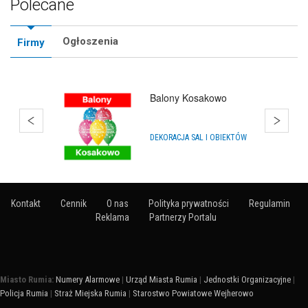
Polecane
Ogłoszenia
Firmy
Balony Kosakowo
DEKORACJA SAL I OBIEKTÓW
Kontakt
Cennik
O nas
Polityka prywatności
Regulamin
Reklama
Partnerzy Portalu
Miasto Rumia:
Numery Alarmowe
|
Urząd Miasta Rumia
|
Jednostki Organizacyjne
|
Policja Rumia
|
Straż Miejska Rumia
|
Starostwo Powiatowe Wejherowo