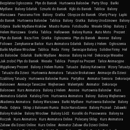
Bezpłatne Ogłoszenia
:
Płyn do Baniek
:
Hurtownia Balonów
:
Party Shop
:
Bańki
Mydlane
:
Balony Gdańsk
:
Sznurki do Baniek
:
Kijki do Baniek
:
Tablica
:
Balony
Warszawa
:
Panorama Firm
:
Balony
:
Gratka
:
Obręcze do Baniek
:
Oferty Pracy
:
Łapki
do Baniek
:
Hurtownia Balonów
:
Tablica
:
Balony
:
Gratka
:
Balony Urodzinowe
:
Balony
Gdynia
:
Bańki Mydlane Kraków
:
Miasto Rumia
:
Fotobudka
:
Wesele Sklep
:
Balony z
Helem Warszawa
:
Gratka
:
Tablica
:
Halloween
:
Balony Rumia
:
Auto Moto
:
Prezent
:
Płyn do Baniek
:
Baza Firm
:
Gratka
:
Ogłoszenia
:
Płyn do Baniek
:
Anonse
:
Balony
Foliowe
:
Zamykanie w Bańce
:
Kurs Animatora Gdańsk
:
Balony z Helem
:
Ogłoszenia
:
Bańki Mydlane Wrocław
:
Tablica
:
Reda
:
Firmy
:
Świecące Balony
:
Solidne Firmy
:
Hel
do Balonów
:
Gdańsk
:
Bańki Mydlane
:
Anonse
:
Balony na Hel
:
Dekoracje Weselne
:
Jak zrobić Płyn do Baniek
:
Wesele
:
Tablica
:
Pomysł na Prezent
:
Tańce Animacyjne
:
Wyjątkowy Prezent
:
Balony z Helem Rumia
:
Tatuaże
:
Balony Katowice
:
Wzory Tatuaży
:
Tatuaże dla Dzieci
:
Hurtownia Animatora
:
Tatuaże Brokatowe
:
Animacje dla Dzieci
:
Szablony Tatuaży
:
Hurtownia Balonów Rumia
:
PartyBox
:
Animator Seniora
:
Dekoracje
Balonowe
:
Animacje Taneczne
:
Wejherowo
:
Walentynki
:
Animator
:
Dekoracje
Balonowe
:
Kurs Animatora
:
Balony z Helem
:
Anonse
:
Hurtownia Balonów
:
Kurs
Animatora Gdańsk
:
Katalog Firm
:
Hurtownia Animatora
:
Balony
:
Balony Wejherowo
:
Akademia Animatora
:
Balony Warszawa
:
Bańki Mydlane
:
Hurtownia Balonów
:
Balony
Reda
:
Gdynia
:
Sklep z Balonami Rumia
:
Boże Narodzenie
:
Balony Poznań
:
Zabawki
:
Balony Kraków
:
Balony Wrocław
:
Balony Łódź
:
Koraliki do Prasowania
:
Balony na
Roczek
:
Kurs Animatora
:
Kurs Animatora Online
:
Polecany Sklep
:
Kurs Animatora
Zabaw dla Dzieci Online
:
Kurs Online
:
Animator Zabaw dla Dzieci Online
: