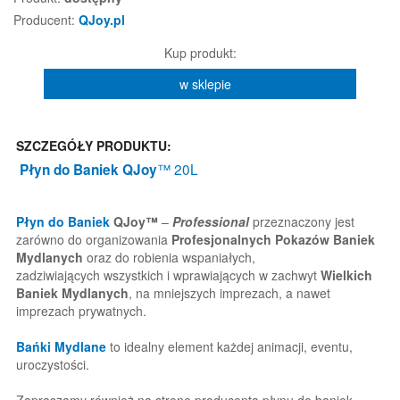
Producent:
QJoy.pl
Kup produkt:
w sklepie
SZCZEGÓŁY PRODUKTU:
™ 20L
Płyn do Baniek
QJoy
Płyn do Baniek
QJoy™
–
Professional
przeznaczony jest
zarówno do organizowania
Profesjonalnych Pokazów Baniek
Mydlanych
oraz do robienia wspaniałych,
zadziwiających wszystkich i wprawiających w zachwyt
Wielkich
Baniek Mydlanych
, na mniejszych imprezach, a nawet
imprezach prywatnych.
Bańki Mydlane
to idealny element każdej animacji, eventu,
uroczystości.
Zapraszamy również na stronę producenta płynu do baniek -