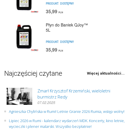
PRODUKT:
DOSTĘPNY
35,99
PLN
Płyn do Baniek QJoy™
5L
PRODUKT:
DOSTĘPNY
35,99
PLN
Najczęściej czytane
Więcej aktualności...
Zmarł Krzysztof Krzemiński, wieloletni
burmistrz Redy
07.02.2025
Agnieszka Chylińska w Rumi! Letnie Granie 2026 Rumia, wstęp wolny!
Lipiec 2026 w Rumi - kalendarz wydarzeń MDK. Koncerty, kino letnie,
wycieczki i plener malarski. Wszystko bezpłatnie!