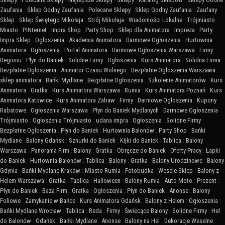
Zaufania
:
Sklep Godny Zaufania
:
Polecane Sklepy
:
Sklep Godny Zaufania
:
Zaufany
Sklep
:
Sklep Świętego Mikołaja
:
Strój Mikołaja
:
Wiadomości Lokalne
:
Trójmiasto
:
Miasto
:
PINternet
:
Impra Shop
:
Party Shop
:
Sklep dla Animatora
:
Impreza
:
Party
:
Impra Sklep
:
Ogłoszenia
:
Akademia Animatora
:
Darmowe Ogłoszenia
:
Hurtownia
Animatora
:
Ogłoszenia
:
Portal Animatora
:
Darmowe Ogłoszenia Warszawa
:
Firmy
Regionu
:
Płyn do Baniek
:
Solidne Firmy
:
Ogłoszenia
:
Kurs Animatora
:
Solidna Firma
:
Bezpłatne Ogłoszenia
:
Animator Czasu Wolnego
:
Bezpłatne Ogłoszenia Warszawa
:
sklep animatora
:
Bańki Mydlane
:
Bezpłatne Ogłoszenia
:
Szkolenie Animatorów
:
Kurs
Animatora
:
Gratka
:
Kurs Animatora Warszawa
:
Rumia
:
Kurs Animatora Poznań
:
Kurs
Animatora Katowice
:
Kurs Animatora Zabaw
:
Firmy
:
Darmowe Ogłoszenia
:
Kupony
Rabatowe
:
Ogłoszenia Warszawa
:
Płyn do Baniek Mydlanych
:
Darmowe Ogłoszenia
Trójmiasto
:
Ogłoszenia Trójmiasto
:
udana impra
:
Ogłoszenia
:
Solidne Firmy
:
Bezpłatne Ogłoszenia
:
Płyn do Baniek
:
Hurtownia Balonów
:
Party Shop
:
Bańki
Mydlane
:
Balony Gdańsk
:
Sznurki do Baniek
:
Kijki do Baniek
:
Tablica
:
Balony
Warszawa
:
Panorama Firm
:
Balony
:
Gratka
:
Obręcze do Baniek
:
Oferty Pracy
:
Łapki
do Baniek
:
Hurtownia Balonów
:
Tablica
:
Balony
:
Gratka
:
Balony Urodzinowe
:
Balony
Gdynia
:
Bańki Mydlane Kraków
:
Miasto Rumia
:
Fotobudka
:
Wesele Sklep
:
Balony z
Helem Warszawa
:
Gratka
:
Tablica
:
Halloween
:
Balony Rumia
:
Auto Moto
:
Prezent
:
Płyn do Baniek
:
Baza Firm
:
Gratka
:
Ogłoszenia
:
Płyn do Baniek
:
Anonse
:
Balony
Foliowe
:
Zamykanie w Bańce
:
Kurs Animatora Gdańsk
:
Balony z Helem
:
Ogłoszenia
:
Bańki Mydlane Wrocław
:
Tablica
:
Reda
:
Firmy
:
Świecące Balony
:
Solidne Firmy
:
Hel
do Balonów
:
Gdańsk
:
Bańki Mydlane
:
Anonse
:
Balony na Hel
:
Dekoracje Weselne
: