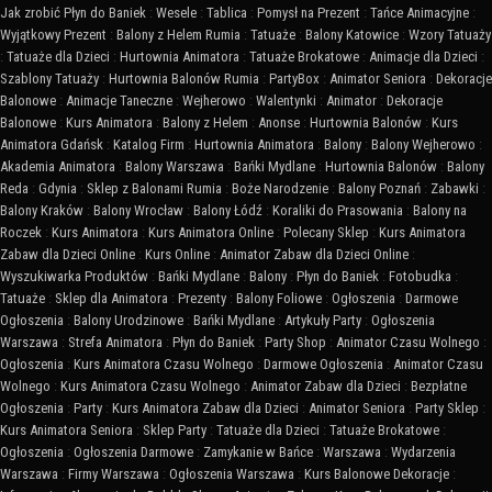
Jak zrobić Płyn do Baniek
:
Wesele
:
Tablica
:
Pomysł na Prezent
:
Tańce Animacyjne
:
Wyjątkowy Prezent
:
Balony z Helem Rumia
:
Tatuaże
:
Balony Katowice
:
Wzory Tatuaży
:
Tatuaże dla Dzieci
:
Hurtownia Animatora
:
Tatuaże Brokatowe
:
Animacje dla Dzieci
:
Szablony Tatuaży
:
Hurtownia Balonów Rumia
:
PartyBox
:
Animator Seniora
:
Dekoracje
Balonowe
:
Animacje Taneczne
:
Wejherowo
:
Walentynki
:
Animator
:
Dekoracje
Balonowe
:
Kurs Animatora
:
Balony z Helem
:
Anonse
:
Hurtownia Balonów
:
Kurs
Animatora Gdańsk
:
Katalog Firm
:
Hurtownia Animatora
:
Balony
:
Balony Wejherowo
:
Akademia Animatora
:
Balony Warszawa
:
Bańki Mydlane
:
Hurtownia Balonów
:
Balony
Reda
:
Gdynia
:
Sklep z Balonami Rumia
:
Boże Narodzenie
:
Balony Poznań
:
Zabawki
:
Balony Kraków
:
Balony Wrocław
:
Balony Łódź
:
Koraliki do Prasowania
:
Balony na
Roczek
:
Kurs Animatora
:
Kurs Animatora Online
:
Polecany Sklep
:
Kurs Animatora
Zabaw dla Dzieci Online
:
Kurs Online
:
Animator Zabaw dla Dzieci Online
:
Wyszukiwarka Produktów
:
Bańki Mydlane
:
Balony
:
Płyn do Baniek
:
Fotobudka
:
Tatuaże
:
Sklep dla Animatora
:
Prezenty
:
Balony Foliowe
:
Ogłoszenia
:
Darmowe
Ogłoszenia
:
Balony Urodzinowe
:
Bańki Mydlane
:
Artykuły Party
:
Ogłoszenia
Warszawa
:
Strefa Animatora
:
Płyn do Baniek
:
Party Shop
:
Animator Czasu Wolnego
:
Ogłoszenia
:
Kurs Animatora Czasu Wolnego
:
Darmowe Ogłoszenia
:
Animator Czasu
Wolnego
:
Kurs Animatora Czasu Wolnego
:
Animator Zabaw dla Dzieci
:
Bezpłatne
Ogłoszenia
:
Party
:
Kurs Animatora Zabaw dla Dzieci
:
Animator Seniora
:
Party Sklep
:
Kurs Animatora Seniora
:
Sklep Party
:
Tatuaże dla Dzieci
:
Tatuaże Brokatowe
:
Ogłoszenia
:
Ogłoszenia Darmowe
:
Zamykanie w Bańce
:
Warszawa
:
Wydarzenia
Warszawa
:
Firmy Warszawa
:
Ogłoszenia Warszawa
:
Kurs Balonowe Dekoracje
: