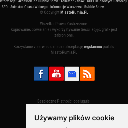
Informacje
:
Akcesoria do Bubble Show
:
Animator Zabaw
:
Kurs Balonowych Dekoracji
:
SEO
:
Animator Czasu Wolnego
:
Informacje Warszawa
:
Bubble Show
© Copyright
MiastoRumia.PL
Wszelkie Prawa Zastrzeżone.
Kopiowanie, powielanie i wykorzystywanie treści, zdjęć, grafik jest
zabronione.
Korzystanie z serwisu oznacza akceptację
regulaminu
portalu
MiastoRumia.PL
Bezpieczne Płatności obsługuje:
Używamy plików cookie