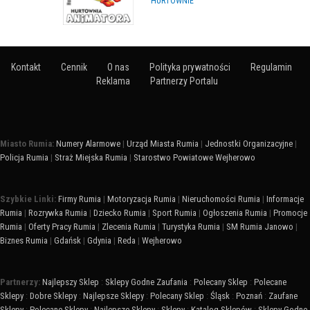
HURTOWNIE
Kontakt
Cennik
O nas
Polityka prywatności
Regulamin
Reklama
Partnerzy Portalu
Miasto Rumia:
Numery Alarmowe
|
Urząd Miasta Rumia
|
Jednostki Organizacyjne
|
Policja Rumia
|
Straż Miejska Rumia
|
Starostwo Powiatowe Wejherowo
Szybkie Linki:
Firmy Rumia
|
Motoryzacja Rumia
|
Nieruchomości Rumia
|
Informacje
Rumia
|
Rozrywka Rumia
|
Dziecko Rumia
|
Sport Rumia
|
Ogłoszenia Rumia
|
Promocje
Rumia
|
Oferty Pracy Rumia
|
Zlecenia Rumia
|
Turystyka Rumia
|
SM Rumia Janowo
|
Biznes Rumia
|
Gdańsk
|
Gdynia
|
Reda
|
Wejherowo
Partnerzy:
Najlepszy Sklep
:
Sklepy Godne Zaufania
:
Polecany Sklep
:
Polecane
Sklepy
:
Dobre Sklepy
:
Najlepsze Sklepy
:
Polecany Sklep
:
Śląsk
:
Poznań
:
Zaufane
Sklepy
:
Polecane Sklepy
:
Najlepsze Sklepy
:
Sklepy
:
Katalog Sklepów
:
Sklepy Godne