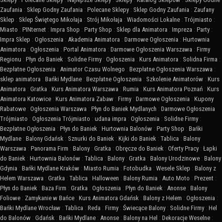
Zaufania
:
Sklep Godny Zaufania
:
Polecane Sklepy
:
Sklep Godny Zaufania
:
Zaufany
Sklep
:
Sklep Świętego Mikołaja
:
Strój Mikołaja
:
Wiadomości Lokalne
:
Trójmiasto
:
Miasto
:
PINternet
:
Impra Shop
:
Party Shop
:
Sklep dla Animatora
:
Impreza
:
Party
:
Impra Sklep
:
Ogłoszenia
:
Akademia Animatora
:
Darmowe Ogłoszenia
:
Hurtownia
Animatora
:
Ogłoszenia
:
Portal Animatora
:
Darmowe Ogłoszenia Warszawa
:
Firmy
Regionu
:
Płyn do Baniek
:
Solidne Firmy
:
Ogłoszenia
:
Kurs Animatora
:
Solidna Firma
:
Bezpłatne Ogłoszenia
:
Animator Czasu Wolnego
:
Bezpłatne Ogłoszenia Warszawa
:
sklep animatora
:
Bańki Mydlane
:
Bezpłatne Ogłoszenia
:
Szkolenie Animatorów
:
Kurs
Animatora
:
Gratka
:
Kurs Animatora Warszawa
:
Rumia
:
Kurs Animatora Poznań
:
Kurs
Animatora Katowice
:
Kurs Animatora Zabaw
:
Firmy
:
Darmowe Ogłoszenia
:
Kupony
Rabatowe
:
Ogłoszenia Warszawa
:
Płyn do Baniek Mydlanych
:
Darmowe Ogłoszenia
Trójmiasto
:
Ogłoszenia Trójmiasto
:
udana impra
:
Ogłoszenia
:
Solidne Firmy
:
Bezpłatne Ogłoszenia
:
Płyn do Baniek
:
Hurtownia Balonów
:
Party Shop
:
Bańki
Mydlane
:
Balony Gdańsk
:
Sznurki do Baniek
:
Kijki do Baniek
:
Tablica
:
Balony
Warszawa
:
Panorama Firm
:
Balony
:
Gratka
:
Obręcze do Baniek
:
Oferty Pracy
:
Łapki
do Baniek
:
Hurtownia Balonów
:
Tablica
:
Balony
:
Gratka
:
Balony Urodzinowe
:
Balony
Gdynia
:
Bańki Mydlane Kraków
:
Miasto Rumia
:
Fotobudka
:
Wesele Sklep
:
Balony z
Helem Warszawa
:
Gratka
:
Tablica
:
Halloween
:
Balony Rumia
:
Auto Moto
:
Prezent
:
Płyn do Baniek
:
Baza Firm
:
Gratka
:
Ogłoszenia
:
Płyn do Baniek
:
Anonse
:
Balony
Foliowe
:
Zamykanie w Bańce
:
Kurs Animatora Gdańsk
:
Balony z Helem
:
Ogłoszenia
:
Bańki Mydlane Wrocław
:
Tablica
:
Reda
:
Firmy
:
Świecące Balony
:
Solidne Firmy
:
Hel
do Balonów
:
Gdańsk
:
Bańki Mydlane
:
Anonse
:
Balony na Hel
:
Dekoracje Weselne
: