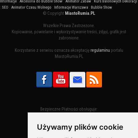
Informacje
:
Akcesoria do Bubble Show
:
Animator Zabaw
:
Kurs Balonowych Dekoracji
:
SEO
:
Animator Czasu Wolnego
:
Informacje Warszawa
:
Bubble Show
© Copyright
MiastoRumia.PL
Wszelkie Prawa Zastrzeżone.
Kopiowanie, powielanie i wykorzystywanie treści, zdjęć, grafik jest
zabronione.
Korzystanie z serwisu oznacza akceptację
regulaminu
portalu
MiastoRumia.PL
Bezpieczne Płatności obsługuje:
Używamy plików cookie