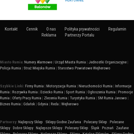
HURTOWNIE
Kontakt
Cennik
O nas
Polityka prywatności
Regulamin
Reklama
Partnerzy Portalu
Miasto Rumia:
Numery Alarmowe
|
Urząd Miasta Rumia
|
Jednostki Organizacyjne
|
Policja Rumia
|
Straż Miejska Rumia
|
Starostwo Powiatowe Wejherowo
Szybkie Linki:
Firmy Rumia
|
Motoryzacja Rumia
|
Nieruchomości Rumia
|
Informacje
Rumia
|
Rozrywka Rumia
|
Dziecko Rumia
|
Sport Rumia
|
Ogłoszenia Rumia
|
Promocje
Rumia
|
Oferty Pracy Rumia
|
Zlecenia Rumia
|
Turystyka Rumia
|
SM Rumia Janowo
|
Biznes Rumia
|
Gdańsk
|
Gdynia
|
Reda
|
Wejherowo
Partnerzy:
Najlepszy Sklep
:
Sklepy Godne Zaufania
:
Polecany Sklep
:
Polecane
Sklepy
:
Dobre Sklepy
:
Najlepsze Sklepy
:
Polecany Sklep
:
Śląsk
:
Poznań
:
Zaufane
Sklepy
:
Polecane Sklepy
:
Najlepsze Sklepy
:
Sklepy
:
Katalog Sklepów
:
Sklepy Godne