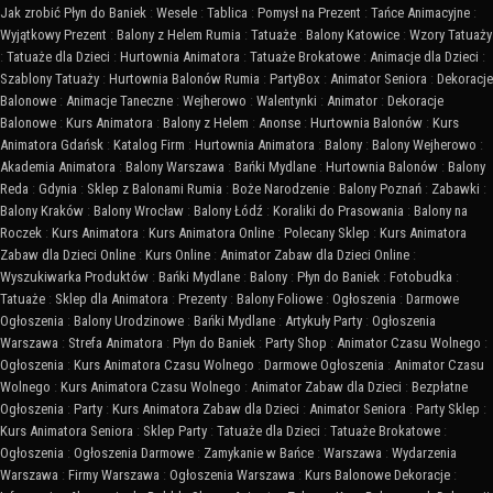
Jak zrobić Płyn do Baniek
:
Wesele
:
Tablica
:
Pomysł na Prezent
:
Tańce Animacyjne
:
Wyjątkowy Prezent
:
Balony z Helem Rumia
:
Tatuaże
:
Balony Katowice
:
Wzory Tatuaży
:
Tatuaże dla Dzieci
:
Hurtownia Animatora
:
Tatuaże Brokatowe
:
Animacje dla Dzieci
:
Szablony Tatuaży
:
Hurtownia Balonów Rumia
:
PartyBox
:
Animator Seniora
:
Dekoracje
Balonowe
:
Animacje Taneczne
:
Wejherowo
:
Walentynki
:
Animator
:
Dekoracje
Balonowe
:
Kurs Animatora
:
Balony z Helem
:
Anonse
:
Hurtownia Balonów
:
Kurs
Animatora Gdańsk
:
Katalog Firm
:
Hurtownia Animatora
:
Balony
:
Balony Wejherowo
:
Akademia Animatora
:
Balony Warszawa
:
Bańki Mydlane
:
Hurtownia Balonów
:
Balony
Reda
:
Gdynia
:
Sklep z Balonami Rumia
:
Boże Narodzenie
:
Balony Poznań
:
Zabawki
:
Balony Kraków
:
Balony Wrocław
:
Balony Łódź
:
Koraliki do Prasowania
:
Balony na
Roczek
:
Kurs Animatora
:
Kurs Animatora Online
:
Polecany Sklep
:
Kurs Animatora
Zabaw dla Dzieci Online
:
Kurs Online
:
Animator Zabaw dla Dzieci Online
:
Wyszukiwarka Produktów
:
Bańki Mydlane
:
Balony
:
Płyn do Baniek
:
Fotobudka
:
Tatuaże
:
Sklep dla Animatora
:
Prezenty
:
Balony Foliowe
:
Ogłoszenia
:
Darmowe
Ogłoszenia
:
Balony Urodzinowe
:
Bańki Mydlane
:
Artykuły Party
:
Ogłoszenia
Warszawa
:
Strefa Animatora
:
Płyn do Baniek
:
Party Shop
:
Animator Czasu Wolnego
:
Ogłoszenia
:
Kurs Animatora Czasu Wolnego
:
Darmowe Ogłoszenia
:
Animator Czasu
Wolnego
:
Kurs Animatora Czasu Wolnego
:
Animator Zabaw dla Dzieci
:
Bezpłatne
Ogłoszenia
:
Party
:
Kurs Animatora Zabaw dla Dzieci
:
Animator Seniora
:
Party Sklep
:
Kurs Animatora Seniora
:
Sklep Party
:
Tatuaże dla Dzieci
:
Tatuaże Brokatowe
:
Ogłoszenia
:
Ogłoszenia Darmowe
:
Zamykanie w Bańce
:
Warszawa
:
Wydarzenia
Warszawa
:
Firmy Warszawa
:
Ogłoszenia Warszawa
:
Kurs Balonowe Dekoracje
: