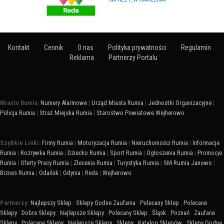
Kontakt
Cennik
O nas
Polityka prywatności
Regulamin
Reklama
Partnerzy Portalu
Miasto Rumia:
Numery Alarmowe
|
Urząd Miasta Rumia
|
Jednostki Organizacyjne
|
Policja Rumia
|
Straż Miejska Rumia
|
Starostwo Powiatowe Wejherowo
Szybkie Linki:
Firmy Rumia
|
Motoryzacja Rumia
|
Nieruchomości Rumia
|
Informacje
Rumia
|
Rozrywka Rumia
|
Dziecko Rumia
|
Sport Rumia
|
Ogłoszenia Rumia
|
Promocje
Rumia
|
Oferty Pracy Rumia
|
Zlecenia Rumia
|
Turystyka Rumia
|
SM Rumia Janowo
|
Biznes Rumia
|
Gdańsk
|
Gdynia
|
Reda
|
Wejherowo
Partnerzy:
Najlepszy Sklep
:
Sklepy Godne Zaufania
:
Polecany Sklep
:
Polecane
Sklepy
:
Dobre Sklepy
:
Najlepsze Sklepy
:
Polecany Sklep
:
Śląsk
:
Poznań
:
Zaufane
Sklepy
:
Polecane Sklepy
:
Najlepsze Sklepy
:
Sklepy
:
Katalog Sklepów
:
Sklepy Godne