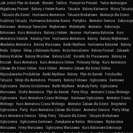
Jak zrobić Płyn do Baniek
:
Wesele
:
Tablica
:
Pomysł na Prezent
:
Tańce Animacyjne
:
Wyjątkowy Prezent
:
Balony z Helem Rumia
:
Tatuaże
:
Balony Katowice
:
Wzory Tatuaży
:
Tatuaże dla Dzieci
:
Hurtownia Animatora
:
Tatuaże Brokatowe
:
Animacje dla Dzieci
:
Szablony Tatuaży
:
Hurtownia Balonów Rumia
:
PartyBox
:
Animator Seniora
:
Dekoracje
Balonowe
:
Animacje Taneczne
:
Wejherowo
:
Walentynki
:
Animator
:
Dekoracje
Balonowe
:
Kurs Animatora
:
Balony z Helem
:
Anonse
:
Hurtownia Balonów
:
Kurs
Animatora Gdańsk
:
Katalog Firm
:
Hurtownia Animatora
:
Balony
:
Balony Wejherowo
:
Akademia Animatora
:
Balony Warszawa
:
Bańki Mydlane
:
Hurtownia Balonów
:
Balony
Reda
:
Gdynia
:
Sklep z Balonami Rumia
:
Boże Narodzenie
:
Balony Poznań
:
Zabawki
:
Balony Kraków
:
Balony Wrocław
:
Balony Łódź
:
Koraliki do Prasowania
:
Balony na
Roczek
:
Kurs Animatora
:
Kurs Animatora Online
:
Polecany Sklep
:
Kurs Animatora
Zabaw dla Dzieci Online
:
Kurs Online
:
Animator Zabaw dla Dzieci Online
:
Wyszukiwarka Produktów
:
Bańki Mydlane
:
Balony
:
Płyn do Baniek
:
Fotobudka
:
Tatuaże
:
Sklep dla Animatora
:
Prezenty
:
Balony Foliowe
:
Ogłoszenia
:
Darmowe
Ogłoszenia
:
Balony Urodzinowe
:
Bańki Mydlane
:
Artykuły Party
:
Ogłoszenia
Warszawa
:
Strefa Animatora
:
Płyn do Baniek
:
Party Shop
:
Animator Czasu Wolnego
:
Ogłoszenia
:
Kurs Animatora Czasu Wolnego
:
Darmowe Ogłoszenia
:
Animator Czasu
Wolnego
:
Kurs Animatora Czasu Wolnego
:
Animator Zabaw dla Dzieci
:
Bezpłatne
Ogłoszenia
:
Party
:
Kurs Animatora Zabaw dla Dzieci
:
Animator Seniora
:
Party Sklep
:
Kurs Animatora Seniora
:
Sklep Party
:
Tatuaże dla Dzieci
:
Tatuaże Brokatowe
:
Ogłoszenia
:
Ogłoszenia Darmowe
:
Zamykanie w Bańce
:
Warszawa
:
Wydarzenia
Warszawa
:
Firmy Warszawa
:
Ogłoszenia Warszawa
:
Kurs Balonowe Dekoracje
: