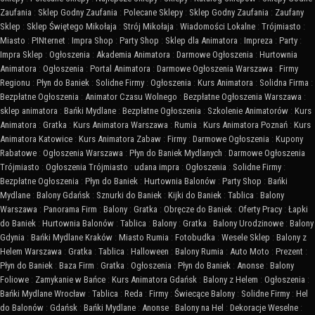
Zaufania
:
Sklep Godny Zaufania
:
Polecane Sklepy
:
Sklep Godny Zaufania
:
Zaufany
Sklep
:
Sklep Świętego Mikołaja
:
Strój Mikołaja
:
Wiadomości Lokalne
:
Trójmiasto
:
Miasto
:
PINternet
:
Impra Shop
:
Party Shop
:
Sklep dla Animatora
:
Impreza
:
Party
:
Impra Sklep
:
Ogłoszenia
:
Akademia Animatora
:
Darmowe Ogłoszenia
:
Hurtownia
Animatora
:
Ogłoszenia
:
Portal Animatora
:
Darmowe Ogłoszenia Warszawa
:
Firmy
Regionu
:
Płyn do Baniek
:
Solidne Firmy
:
Ogłoszenia
:
Kurs Animatora
:
Solidna Firma
:
Bezpłatne Ogłoszenia
:
Animator Czasu Wolnego
:
Bezpłatne Ogłoszenia Warszawa
:
sklep animatora
:
Bańki Mydlane
:
Bezpłatne Ogłoszenia
:
Szkolenie Animatorów
:
Kurs
Animatora
:
Gratka
:
Kurs Animatora Warszawa
:
Rumia
:
Kurs Animatora Poznań
:
Kurs
Animatora Katowice
:
Kurs Animatora Zabaw
:
Firmy
:
Darmowe Ogłoszenia
:
Kupony
Rabatowe
:
Ogłoszenia Warszawa
:
Płyn do Baniek Mydlanych
:
Darmowe Ogłoszenia
Trójmiasto
:
Ogłoszenia Trójmiasto
:
udana impra
:
Ogłoszenia
:
Solidne Firmy
:
Bezpłatne Ogłoszenia
:
Płyn do Baniek
:
Hurtownia Balonów
:
Party Shop
:
Bańki
Mydlane
:
Balony Gdańsk
:
Sznurki do Baniek
:
Kijki do Baniek
:
Tablica
:
Balony
Warszawa
:
Panorama Firm
:
Balony
:
Gratka
:
Obręcze do Baniek
:
Oferty Pracy
:
Łapki
do Baniek
:
Hurtownia Balonów
:
Tablica
:
Balony
:
Gratka
:
Balony Urodzinowe
:
Balony
Gdynia
:
Bańki Mydlane Kraków
:
Miasto Rumia
:
Fotobudka
:
Wesele Sklep
:
Balony z
Helem Warszawa
:
Gratka
:
Tablica
:
Halloween
:
Balony Rumia
:
Auto Moto
:
Prezent
:
Płyn do Baniek
:
Baza Firm
:
Gratka
:
Ogłoszenia
:
Płyn do Baniek
:
Anonse
:
Balony
Foliowe
:
Zamykanie w Bańce
:
Kurs Animatora Gdańsk
:
Balony z Helem
:
Ogłoszenia
:
Bańki Mydlane Wrocław
:
Tablica
:
Reda
:
Firmy
:
Świecące Balony
:
Solidne Firmy
:
Hel
do Balonów
:
Gdańsk
:
Bańki Mydlane
:
Anonse
:
Balony na Hel
:
Dekoracje Weselne
: