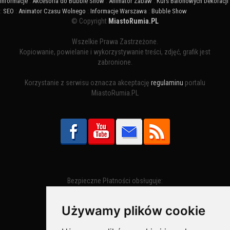
Informacje
:
Akcesoria do Bubble Show
:
Animator Zabaw
:
Kurs Balonowych Dekoracji
:
SEO
:
Animator Czasu Wolnego
:
Informacje Warszawa
:
Bubble Show
© Copyright
MiastoRumia.PL
Wszelkie Prawa Zastrzeżone.
Kopiowanie, powielanie i wykorzystywanie treści, zdjęć, grafik jest
zabronione.
Korzystanie z serwisu oznacza akceptację
regulaminu
portalu
MiastoRumia.PL
Bezpieczne Płatności obsługuje:
Używamy plików cookie