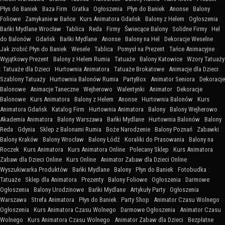
Płyn do Baniek
:
Baza Firm
:
Gratka
:
Ogłoszenia
:
Płyn do Baniek
:
Anonse
:
Balony
Foliowe
:
Zamykanie w Bańce
:
Kurs Animatora Gdańsk
:
Balony z Helem
:
Ogłoszenia
:
Bańki Mydlane Wrocław
:
Tablica
:
Reda
:
Firmy
:
Świecące Balony
:
Solidne Firmy
:
Hel
do Balonów
:
Gdańsk
:
Bańki Mydlane
:
Anonse
:
Balony na Hel
:
Dekoracje Weselne
:
Jak zrobić Płyn do Baniek
:
Wesele
:
Tablica
:
Pomysł na Prezent
:
Tańce Animacyjne
:
Wyjątkowy Prezent
:
Balony z Helem Rumia
:
Tatuaże
:
Balony Katowice
:
Wzory Tatuaży
:
Tatuaże dla Dzieci
:
Hurtownia Animatora
:
Tatuaże Brokatowe
:
Animacje dla Dzieci
:
Szablony Tatuaży
:
Hurtownia Balonów Rumia
:
PartyBox
:
Animator Seniora
:
Dekoracje
Balonowe
:
Animacje Taneczne
:
Wejherowo
:
Walentynki
:
Animator
:
Dekoracje
Balonowe
:
Kurs Animatora
:
Balony z Helem
:
Anonse
:
Hurtownia Balonów
:
Kurs
Animatora Gdańsk
:
Katalog Firm
:
Hurtownia Animatora
:
Balony
:
Balony Wejherowo
:
Akademia Animatora
:
Balony Warszawa
:
Bańki Mydlane
:
Hurtownia Balonów
:
Balony
Reda
:
Gdynia
:
Sklep z Balonami Rumia
:
Boże Narodzenie
:
Balony Poznań
:
Zabawki
:
Balony Kraków
:
Balony Wrocław
:
Balony Łódź
:
Koraliki do Prasowania
:
Balony na
Roczek
:
Kurs Animatora
:
Kurs Animatora Online
:
Polecany Sklep
:
Kurs Animatora
Zabaw dla Dzieci Online
:
Kurs Online
:
Animator Zabaw dla Dzieci Online
:
Wyszukiwarka Produktów
:
Bańki Mydlane
:
Balony
:
Płyn do Baniek
:
Fotobudka
:
Tatuaże
:
Sklep dla Animatora
:
Prezenty
:
Balony Foliowe
:
Ogłoszenia
:
Darmowe
Ogłoszenia
:
Balony Urodzinowe
:
Bańki Mydlane
:
Artykuły Party
:
Ogłoszenia
Warszawa
:
Strefa Animatora
:
Płyn do Baniek
:
Party Shop
:
Animator Czasu Wolnego
:
Ogłoszenia
:
Kurs Animatora Czasu Wolnego
:
Darmowe Ogłoszenia
:
Animator Czasu
Wolnego
:
Kurs Animatora Czasu Wolnego
:
Animator Zabaw dla Dzieci
:
Bezpłatne