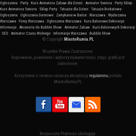
Ogłoszenia
:
Party
:
Kurs Animatora Zabaw dla Dzieci
:
Animator Seniora
:
Party Sklep
:
Kurs Animatora Seniora
:
Sklep Party
:
Tatuaże dla Dzieci
:
Tatuaże Brokatowe
:
Ogłoszenia
:
Ogłoszenia Darmowe
:
Zamykanie w Bańce
:
Warszawa
:
Wydarzenia
Warszawa
:
Firmy Warszawa
:
Ogłoszenia Warszawa
:
Kurs Balonowe Dekoracje
:
Informacje
:
Akcesoria do Bubble Show
:
Animator Zabaw
:
Kurs Balonowych Dekoracji
:
SEO
:
Animator Czasu Wolnego
:
Informacje Warszawa
:
Bubble Show
© Copyright
MiastoRumia.PL
Wszelkie Prawa Zastrzeżone.
Kopiowanie, powielanie i wykorzystywanie treści, zdjęć, grafik jest
zabronione.
Korzystanie z serwisu oznacza akceptację
regulaminu
portalu
MiastoRumia.PL
Bezpieczne Płatności obsługuje: