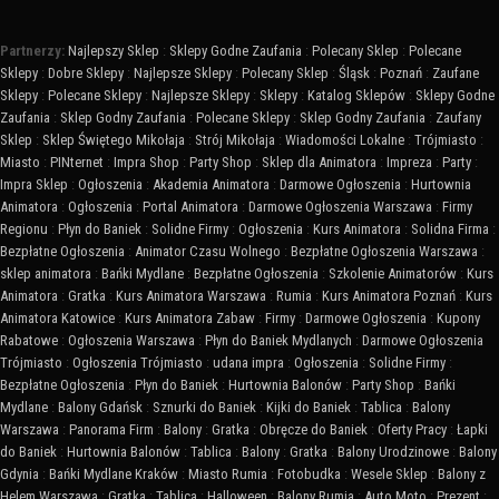
Partnerzy:
Najlepszy Sklep
:
Sklepy Godne Zaufania
:
Polecany Sklep
:
Polecane
Sklepy
:
Dobre Sklepy
:
Najlepsze Sklepy
:
Polecany Sklep
:
Śląsk
:
Poznań
:
Zaufane
Sklepy
:
Polecane Sklepy
:
Najlepsze Sklepy
:
Sklepy
:
Katalog Sklepów
:
Sklepy Godne
Zaufania
:
Sklep Godny Zaufania
:
Polecane Sklepy
:
Sklep Godny Zaufania
:
Zaufany
Sklep
:
Sklep Świętego Mikołaja
:
Strój Mikołaja
:
Wiadomości Lokalne
:
Trójmiasto
:
Miasto
:
PINternet
:
Impra Shop
:
Party Shop
:
Sklep dla Animatora
:
Impreza
:
Party
:
Impra Sklep
:
Ogłoszenia
:
Akademia Animatora
:
Darmowe Ogłoszenia
:
Hurtownia
Animatora
:
Ogłoszenia
:
Portal Animatora
:
Darmowe Ogłoszenia Warszawa
:
Firmy
Regionu
:
Płyn do Baniek
:
Solidne Firmy
:
Ogłoszenia
:
Kurs Animatora
:
Solidna Firma
:
Bezpłatne Ogłoszenia
:
Animator Czasu Wolnego
:
Bezpłatne Ogłoszenia Warszawa
:
sklep animatora
:
Bańki Mydlane
:
Bezpłatne Ogłoszenia
:
Szkolenie Animatorów
:
Kurs
Animatora
:
Gratka
:
Kurs Animatora Warszawa
:
Rumia
:
Kurs Animatora Poznań
:
Kurs
Animatora Katowice
:
Kurs Animatora Zabaw
:
Firmy
:
Darmowe Ogłoszenia
:
Kupony
Rabatowe
:
Ogłoszenia Warszawa
:
Płyn do Baniek Mydlanych
:
Darmowe Ogłoszenia
Trójmiasto
:
Ogłoszenia Trójmiasto
:
udana impra
:
Ogłoszenia
:
Solidne Firmy
:
Bezpłatne Ogłoszenia
:
Płyn do Baniek
:
Hurtownia Balonów
:
Party Shop
:
Bańki
Mydlane
:
Balony Gdańsk
:
Sznurki do Baniek
:
Kijki do Baniek
:
Tablica
:
Balony
Warszawa
:
Panorama Firm
:
Balony
:
Gratka
:
Obręcze do Baniek
:
Oferty Pracy
:
Łapki
do Baniek
:
Hurtownia Balonów
:
Tablica
:
Balony
:
Gratka
:
Balony Urodzinowe
:
Balony
Gdynia
:
Bańki Mydlane Kraków
:
Miasto Rumia
:
Fotobudka
:
Wesele Sklep
:
Balony z
Helem Warszawa
:
Gratka
:
Tablica
:
Halloween
:
Balony Rumia
:
Auto Moto
:
Prezent
: