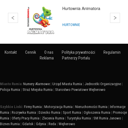
Hurtownia Animatora
HURTOWNIE
Kontakt
Cennik
O nas
Polityka prywatności
Regulamin
Reklama
Partnerzy Portalu
Miasto Rumia:
Numery Alarmowe
|
Urząd Miasta Rumia
|
Jednostki Organizacyjne
|
Policja Rumia
|
Straż Miejska Rumia
|
Starostwo Powiatowe Wejherowo
Szybkie Linki:
Firmy Rumia
|
Motoryzacja Rumia
|
Nieruchomości Rumia
|
Informacje
Rumia
|
Rozrywka Rumia
|
Dziecko Rumia
|
Sport Rumia
|
Ogłoszenia Rumia
|
Promocje
Rumia
|
Oferty Pracy Rumia
|
Zlecenia Rumia
|
Turystyka Rumia
|
SM Rumia Janowo
|
Biznes Rumia
|
Gdańsk
|
Gdynia
|
Reda
|
Wejherowo