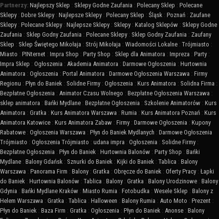
Partnerzy:
Najlepszy Sklep
:
Sklepy Godne Zaufania
:
Polecany Sklep
:
Polecane
Sklepy
:
Dobre Sklepy
:
Najlepsze Sklepy
:
Polecany Sklep
:
Śląsk
:
Poznań
:
Zaufane
Sklepy
:
Polecane Sklepy
:
Najlepsze Sklepy
:
Sklepy
:
Katalog Sklepów
:
Sklepy Godne
Zaufania
:
Sklep Godny Zaufania
:
Polecane Sklepy
:
Sklep Godny Zaufania
:
Zaufany
Sklep
:
Sklep Świętego Mikołaja
:
Strój Mikołaja
:
Wiadomości Lokalne
:
Trójmiasto
:
Miasto
:
PINternet
:
Impra Shop
:
Party Shop
:
Sklep dla Animatora
:
Impreza
:
Party
:
Impra Sklep
:
Ogłoszenia
:
Akademia Animatora
:
Darmowe Ogłoszenia
:
Hurtownia
Animatora
:
Ogłoszenia
:
Portal Animatora
:
Darmowe Ogłoszenia Warszawa
:
Firmy
Regionu
:
Płyn do Baniek
:
Solidne Firmy
:
Ogłoszenia
:
Kurs Animatora
:
Solidna Firma
:
Bezpłatne Ogłoszenia
:
Animator Czasu Wolnego
:
Bezpłatne Ogłoszenia Warszawa
:
sklep animatora
:
Bańki Mydlane
:
Bezpłatne Ogłoszenia
:
Szkolenie Animatorów
:
Kurs
Animatora
:
Gratka
:
Kurs Animatora Warszawa
:
Rumia
:
Kurs Animatora Poznań
:
Kurs
Animatora Katowice
:
Kurs Animatora Zabaw
:
Firmy
:
Darmowe Ogłoszenia
:
Kupony
Rabatowe
:
Ogłoszenia Warszawa
:
Płyn do Baniek Mydlanych
:
Darmowe Ogłoszenia
Trójmiasto
:
Ogłoszenia Trójmiasto
:
udana impra
:
Ogłoszenia
:
Solidne Firmy
:
Bezpłatne Ogłoszenia
:
Płyn do Baniek
:
Hurtownia Balonów
:
Party Shop
:
Bańki
Mydlane
:
Balony Gdańsk
:
Sznurki do Baniek
:
Kijki do Baniek
:
Tablica
:
Balony
Warszawa
:
Panorama Firm
:
Balony
:
Gratka
:
Obręcze do Baniek
:
Oferty Pracy
:
Łapki
do Baniek
:
Hurtownia Balonów
:
Tablica
:
Balony
:
Gratka
:
Balony Urodzinowe
:
Balony
Gdynia
:
Bańki Mydlane Kraków
:
Miasto Rumia
:
Fotobudka
:
Wesele Sklep
:
Balony z
Helem Warszawa
:
Gratka
:
Tablica
:
Halloween
:
Balony Rumia
:
Auto Moto
:
Prezent
:
Płyn do Baniek
:
Baza Firm
:
Gratka
:
Ogłoszenia
:
Płyn do Baniek
:
Anonse
:
Balony