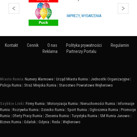
IMPREZY, WYDARZENIA
Kontakt
Cennik
O nas
Polityka prywatności
Regulamin
Reklama
Partnerzy Portalu
Miasto Rumia:
Numery Alarmowe
|
Urząd Miasta Rumia
|
Jednostki Organizacyjne
|
Policja Rumia
|
Straż Miejska Rumia
|
Starostwo Powiatowe Wejherowo
Szybkie Linki:
Firmy Rumia
|
Motoryzacja Rumia
|
Nieruchomości Rumia
|
Informacje
Rumia
|
Rozrywka Rumia
|
Dziecko Rumia
|
Sport Rumia
|
Ogłoszenia Rumia
|
Promocje
Rumia
|
Oferty Pracy Rumia
|
Zlecenia Rumia
|
Turystyka Rumia
|
SM Rumia Janowo
|
Biznes Rumia
|
Gdańsk
|
Gdynia
|
Reda
|
Wejherowo