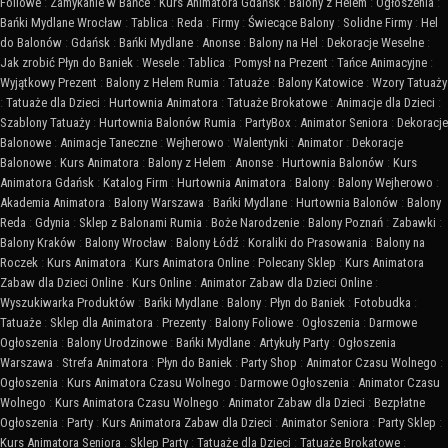
Foliowe
:
Zamykanie w Bańce
:
Kurs Animatora Gdańsk
:
Balony z Helem
:
Ogłoszenia
:
Bańki Mydlane Wrocław
:
Tablica
:
Reda
:
Firmy
:
Świecące Balony
:
Solidne Firmy
:
Hel
do Balonów
:
Gdańsk
:
Bańki Mydlane
:
Anonse
:
Balony na Hel
:
Dekoracje Weselne
:
Jak zrobić Płyn do Baniek
:
Wesele
:
Tablica
:
Pomysł na Prezent
:
Tańce Animacyjne
:
Wyjątkowy Prezent
:
Balony z Helem Rumia
:
Tatuaże
:
Balony Katowice
:
Wzory Tatuaży
:
Tatuaże dla Dzieci
:
Hurtownia Animatora
:
Tatuaże Brokatowe
:
Animacje dla Dzieci
:
Szablony Tatuaży
:
Hurtownia Balonów Rumia
:
PartyBox
:
Animator Seniora
:
Dekoracje
Balonowe
:
Animacje Taneczne
:
Wejherowo
:
Walentynki
:
Animator
:
Dekoracje
Balonowe
:
Kurs Animatora
:
Balony z Helem
:
Anonse
:
Hurtownia Balonów
:
Kurs
Animatora Gdańsk
:
Katalog Firm
:
Hurtownia Animatora
:
Balony
:
Balony Wejherowo
:
Akademia Animatora
:
Balony Warszawa
:
Bańki Mydlane
:
Hurtownia Balonów
:
Balony
Reda
:
Gdynia
:
Sklep z Balonami Rumia
:
Boże Narodzenie
:
Balony Poznań
:
Zabawki
:
Balony Kraków
:
Balony Wrocław
:
Balony Łódź
:
Koraliki do Prasowania
:
Balony na
Roczek
:
Kurs Animatora
:
Kurs Animatora Online
:
Polecany Sklep
:
Kurs Animatora
Zabaw dla Dzieci Online
:
Kurs Online
:
Animator Zabaw dla Dzieci Online
:
Wyszukiwarka Produktów
:
Bańki Mydlane
:
Balony
:
Płyn do Baniek
:
Fotobudka
:
Tatuaże
:
Sklep dla Animatora
:
Prezenty
:
Balony Foliowe
:
Ogłoszenia
:
Darmowe
Ogłoszenia
:
Balony Urodzinowe
:
Bańki Mydlane
:
Artykuły Party
:
Ogłoszenia
Warszawa
:
Strefa Animatora
:
Płyn do Baniek
:
Party Shop
:
Animator Czasu Wolnego
:
Ogłoszenia
:
Kurs Animatora Czasu Wolnego
:
Darmowe Ogłoszenia
:
Animator Czasu
Wolnego
:
Kurs Animatora Czasu Wolnego
:
Animator Zabaw dla Dzieci
:
Bezpłatne
Ogłoszenia
:
Party
:
Kurs Animatora Zabaw dla Dzieci
:
Animator Seniora
:
Party Sklep
:
Kurs Animatora Seniora
:
Sklep Party
:
Tatuaże dla Dzieci
:
Tatuaże Brokatowe
: