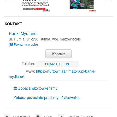
KONTAKT
Bańki Mydlane
ul. Rumia, 84-230 Rumia, woj. mazowieckie
(
Pokaż na mapie
)
Kontakt
Telefon:
POKAŻ TELEFON
www:
https://hurtowniaanimatora.pl/banki-
mydlane/
Zobacz wizytówkę firmy
Zobacz pozostałe produkty użytkownika
DO SCHOWKA
DRUKUJ
ZGŁOŚ NARUSZENIE