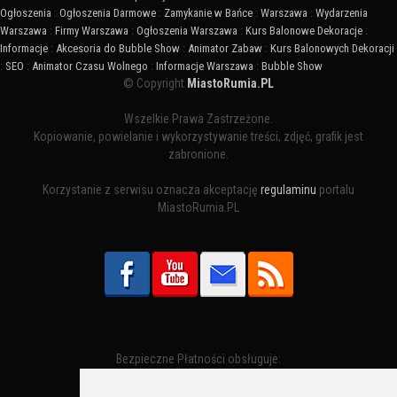
Ogłoszenia
:
Ogłoszenia Darmowe
:
Zamykanie w Bańce
:
Warszawa
:
Wydarzenia
Warszawa
:
Firmy Warszawa
:
Ogłoszenia Warszawa
:
Kurs Balonowe Dekoracje
:
Informacje
:
Akcesoria do Bubble Show
:
Animator Zabaw
:
Kurs Balonowych Dekoracji
:
SEO
:
Animator Czasu Wolnego
:
Informacje Warszawa
:
Bubble Show
© Copyright
MiastoRumia.PL
Wszelkie Prawa Zastrzeżone.
Kopiowanie, powielanie i wykorzystywanie treści, zdjęć, grafik jest
zabronione.
Korzystanie z serwisu oznacza akceptację
regulaminu
portalu
MiastoRumia.PL
Bezpieczne Płatności obsługuje: