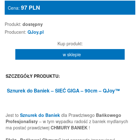
97
PLN
Cena:
Produkt:
dostępny
Producent:
QJoy.pl
Kup produkt:
w sklepie
SZCZEGÓŁY PRODUKTU:
Sznurek do Baniek
– SIEĆ GIGA – 90cm – QJoy™
Jest to
Sznurek do Baniek
dla Prawdziwego
Bańkowego
Profesjonalisty
– w tym wypadku radość z baniek mydlanych
ma postać prawdziwej
CHMURY BANIEK
!
Efekt „Bańkowej Chmury”
jest naprawdę imponujący!