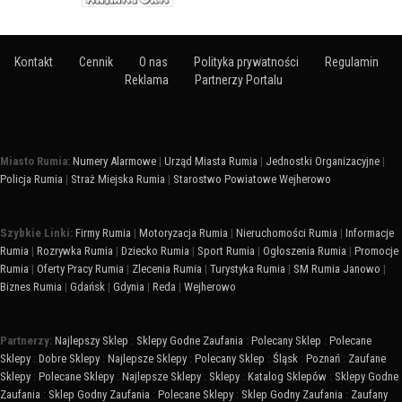
Kontakt
Cennik
O nas
Polityka prywatności
Regulamin
Reklama
Partnerzy Portalu
Miasto Rumia:
Numery Alarmowe
|
Urząd Miasta Rumia
|
Jednostki Organizacyjne
|
Policja Rumia
|
Straż Miejska Rumia
|
Starostwo Powiatowe Wejherowo
Szybkie Linki:
Firmy Rumia
|
Motoryzacja Rumia
|
Nieruchomości Rumia
|
Informacje
Rumia
|
Rozrywka Rumia
|
Dziecko Rumia
|
Sport Rumia
|
Ogłoszenia Rumia
|
Promocje
Rumia
|
Oferty Pracy Rumia
|
Zlecenia Rumia
|
Turystyka Rumia
|
SM Rumia Janowo
|
Biznes Rumia
|
Gdańsk
|
Gdynia
|
Reda
|
Wejherowo
Partnerzy:
Najlepszy Sklep
:
Sklepy Godne Zaufania
:
Polecany Sklep
:
Polecane
Sklepy
:
Dobre Sklepy
:
Najlepsze Sklepy
:
Polecany Sklep
:
Śląsk
:
Poznań
:
Zaufane
Sklepy
:
Polecane Sklepy
:
Najlepsze Sklepy
:
Sklepy
:
Katalog Sklepów
:
Sklepy Godne
Zaufania
:
Sklep Godny Zaufania
:
Polecane Sklepy
:
Sklep Godny Zaufania
:
Zaufany