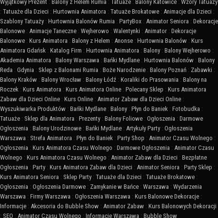
Wyjątkowy Prezent
:
Balony z Helem Rumia
:
Tatuaże
:
Balony Katowice
:
Wzory Tatuaży
:
Tatuaże dla Dzieci
:
Hurtownia Animatora
:
Tatuaże Brokatowe
:
Animacje dla Dzieci
:
Szablony Tatuaży
:
Hurtownia Balonów Rumia
:
PartyBox
:
Animator Seniora
:
Dekoracje
Balonowe
:
Animacje Taneczne
:
Wejherowo
:
Walentynki
:
Animator
:
Dekoracje
Balonowe
:
Kurs Animatora
:
Balony z Helem
:
Anonse
:
Hurtownia Balonów
:
Kurs
Animatora Gdańsk
:
Katalog Firm
:
Hurtownia Animatora
:
Balony
:
Balony Wejherowo
:
Akademia Animatora
:
Balony Warszawa
:
Bańki Mydlane
:
Hurtownia Balonów
:
Balony
Reda
:
Gdynia
:
Sklep z Balonami Rumia
:
Boże Narodzenie
:
Balony Poznań
:
Zabawki
:
Balony Kraków
:
Balony Wrocław
:
Balony Łódź
:
Koraliki do Prasowania
:
Balony na
Roczek
:
Kurs Animatora
:
Kurs Animatora Online
:
Polecany Sklep
:
Kurs Animatora
Zabaw dla Dzieci Online
:
Kurs Online
:
Animator Zabaw dla Dzieci Online
:
Wyszukiwarka Produktów
:
Bańki Mydlane
:
Balony
:
Płyn do Baniek
:
Fotobudka
:
Tatuaże
:
Sklep dla Animatora
:
Prezenty
:
Balony Foliowe
:
Ogłoszenia
:
Darmowe
Ogłoszenia
:
Balony Urodzinowe
:
Bańki Mydlane
:
Artykuły Party
:
Ogłoszenia
Warszawa
:
Strefa Animatora
:
Płyn do Baniek
:
Party Shop
:
Animator Czasu Wolnego
:
Ogłoszenia
:
Kurs Animatora Czasu Wolnego
:
Darmowe Ogłoszenia
:
Animator Czasu
Wolnego
:
Kurs Animatora Czasu Wolnego
:
Animator Zabaw dla Dzieci
:
Bezpłatne
Ogłoszenia
:
Party
:
Kurs Animatora Zabaw dla Dzieci
:
Animator Seniora
:
Party Sklep
:
Kurs Animatora Seniora
:
Sklep Party
:
Tatuaże dla Dzieci
:
Tatuaże Brokatowe
:
Ogłoszenia
:
Ogłoszenia Darmowe
:
Zamykanie w Bańce
:
Warszawa
:
Wydarzenia
Warszawa
:
Firmy Warszawa
:
Ogłoszenia Warszawa
:
Kurs Balonowe Dekoracje
:
Informacje
:
Akcesoria do Bubble Show
:
Animator Zabaw
:
Kurs Balonowych Dekoracji
:
SEO
:
Animator Czasu Wolnego
:
Informacje Warszawa
:
Bubble Show