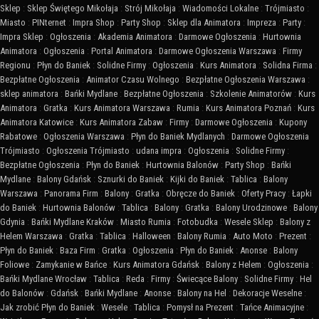
Sklep
:
Sklep Świętego Mikołaja
:
Strój Mikołaja
:
Wiadomości Lokalne
:
Trójmiasto
:
Miasto
:
PINternet
:
Impra Shop
:
Party Shop
:
Sklep dla Animatora
:
Impreza
:
Party
:
Impra Sklep
:
Ogłoszenia
:
Akademia Animatora
:
Darmowe Ogłoszenia
:
Hurtownia
Animatora
:
Ogłoszenia
:
Portal Animatora
:
Darmowe Ogłoszenia Warszawa
:
Firmy
Regionu
:
Płyn do Baniek
:
Solidne Firmy
:
Ogłoszenia
:
Kurs Animatora
:
Solidna Firma
:
Bezpłatne Ogłoszenia
:
Animator Czasu Wolnego
:
Bezpłatne Ogłoszenia Warszawa
:
sklep animatora
:
Bańki Mydlane
:
Bezpłatne Ogłoszenia
:
Szkolenie Animatorów
:
Kurs
Animatora
:
Gratka
:
Kurs Animatora Warszawa
:
Rumia
:
Kurs Animatora Poznań
:
Kurs
Animatora Katowice
:
Kurs Animatora Zabaw
:
Firmy
:
Darmowe Ogłoszenia
:
Kupony
Rabatowe
:
Ogłoszenia Warszawa
:
Płyn do Baniek Mydlanych
:
Darmowe Ogłoszenia
Trójmiasto
:
Ogłoszenia Trójmiasto
:
udana impra
:
Ogłoszenia
:
Solidne Firmy
:
Bezpłatne Ogłoszenia
:
Płyn do Baniek
:
Hurtownia Balonów
:
Party Shop
:
Bańki
Mydlane
:
Balony Gdańsk
:
Sznurki do Baniek
:
Kijki do Baniek
:
Tablica
:
Balony
Warszawa
:
Panorama Firm
:
Balony
:
Gratka
:
Obręcze do Baniek
:
Oferty Pracy
:
Łapki
do Baniek
:
Hurtownia Balonów
:
Tablica
:
Balony
:
Gratka
:
Balony Urodzinowe
:
Balony
Gdynia
:
Bańki Mydlane Kraków
:
Miasto Rumia
:
Fotobudka
:
Wesele Sklep
:
Balony z
Helem Warszawa
:
Gratka
:
Tablica
:
Halloween
:
Balony Rumia
:
Auto Moto
:
Prezent
:
Płyn do Baniek
:
Baza Firm
:
Gratka
:
Ogłoszenia
:
Płyn do Baniek
:
Anonse
:
Balony
Foliowe
:
Zamykanie w Bańce
:
Kurs Animatora Gdańsk
:
Balony z Helem
:
Ogłoszenia
:
Bańki Mydlane Wrocław
:
Tablica
:
Reda
:
Firmy
:
Świecące Balony
:
Solidne Firmy
:
Hel
do Balonów
:
Gdańsk
:
Bańki Mydlane
:
Anonse
:
Balony na Hel
:
Dekoracje Weselne
:
Jak zrobić Płyn do Baniek
:
Wesele
:
Tablica
:
Pomysł na Prezent
:
Tańce Animacyjne
: