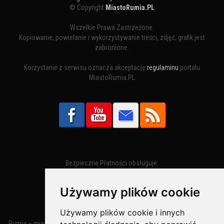
© Copyright
MiastoRumia.PL
Wszelkie Prawa Zastrzeżone.
Kopiowanie, powielanie i wykorzystywanie treści, zdjęć, grafik jest
zabronione.
Korzystanie z serwisu oznacza akceptację
regulaminu
portalu
MiastoRumia.PL
Bezpieczne Płatności obsługuje:
Używamy plików cookie
Używamy plików cookie i innych
Rumia – miasto w województwie pomorskim, w powiecie wejherowskim