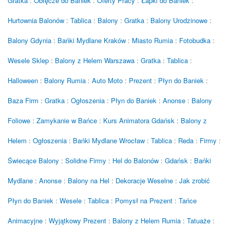
Gratka
:
Obręcze do Baniek
:
Oferty Pracy
:
Łapki do Baniek
:
Hurtownia Balonów
:
Tablica
:
Balony
:
Gratka
:
Balony Urodzinowe
:
Balony Gdynia
:
Bańki Mydlane Kraków
:
Miasto Rumia
:
Fotobudka
:
Wesele Sklep
:
Balony z Helem Warszawa
:
Gratka
:
Tablica
:
Halloween
:
Balony Rumia
:
Auto Moto
:
Prezent
:
Płyn do Baniek
:
Baza Firm
:
Gratka
:
Ogłoszenia
:
Płyn do Baniek
:
Anonse
:
Balony
Foliowe
:
Zamykanie w Bańce
:
Kurs Animatora Gdańsk
:
Balony z
Helem
:
Ogłoszenia
:
Bańki Mydlane Wrocław
:
Tablica
:
Reda
:
Firmy
:
Świecące Balony
:
Solidne Firmy
:
Hel do Balonów
:
Gdańsk
:
Bańki
Mydlane
:
Anonse
:
Balony na Hel
:
Dekoracje Weselne
:
Jak zrobić
Płyn do Baniek
:
Wesele
:
Tablica
:
Pomysł na Prezent
:
Tańce
Animacyjne
:
Wyjątkowy Prezent
:
Balony z Helem Rumia
:
Tatuaże
: