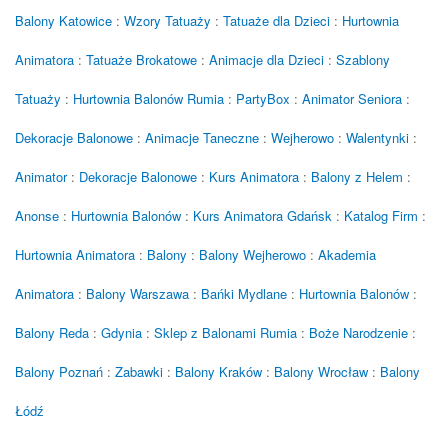
Balony Katowice
:
Wzory Tatuaży
:
Tatuaże dla Dzieci
:
Hurtownia
Animatora
:
Tatuaże Brokatowe
:
Animacje dla Dzieci
:
Szablony
Tatuaży
:
Hurtownia Balonów Rumia
:
PartyBox
:
Animator Seniora
:
Dekoracje Balonowe
:
Animacje Taneczne
:
Wejherowo
:
Walentynki
:
Animator
:
Dekoracje Balonowe
:
Kurs Animatora
:
Balony z Helem
:
Anonse
:
Hurtownia Balonów
:
Kurs Animatora Gdańsk
:
Katalog Firm
:
Hurtownia Animatora
:
Balony
:
Balony Wejherowo
:
Akademia
Animatora
:
Balony Warszawa
:
Bańki Mydlane
:
Hurtownia Balonów
:
Balony Reda
:
Gdynia
:
Sklep z Balonami Rumia
:
Boże Narodzenie
:
Balony Poznań
:
Zabawki
:
Balony Kraków
:
Balony Wrocław
:
Balony
Łódź