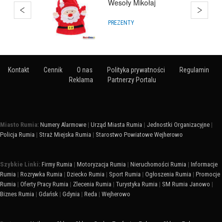
Wesoły Mikołaj
PREZENTY
Kontakt
Cennik
O nas
Polityka prywatności
Regulamin
Reklama
Partnerzy Portalu
Miasto Rumia:
Numery Alarmowe
|
Urząd Miasta Rumia
|
Jednostki Organizacyjne
|
Policja Rumia
|
Straż Miejska Rumia
|
Starostwo Powiatowe Wejherowo
Szybkie Linki:
Firmy Rumia
|
Motoryzacja Rumia
|
Nieruchomości Rumia
|
Informacje
Rumia
|
Rozrywka Rumia
|
Dziecko Rumia
|
Sport Rumia
|
Ogłoszenia Rumia
|
Promocje
Rumia
|
Oferty Pracy Rumia
|
Zlecenia Rumia
|
Turystyka Rumia
|
SM Rumia Janowo
|
Biznes Rumia
|
Gdańsk
|
Gdynia
|
Reda
|
Wejherowo