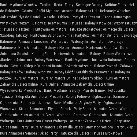
Bańki Mydlane Wrocław
:
Tablica
:
Reda
:
Firmy
:
Świecące Balony
:
Solidne Firmy
:
Hel
do Balonów
:
Gdańsk
:
Bańki Mydlane
:
Anonse
:
Balony na Hel
:
Dekoracje Weselne
:
Jak zrobić Płyn do Baniek
:
Wesele
:
Tablica
:
Pomysł na Prezent
:
Tańce Animacyjne
:
Wyjątkowy Prezent
:
Balony z Helem Rumia
:
Tatuaże
:
Balony Katowice
:
Wzory Tatuaży
:
Tatuaże dla Dzieci
:
Hurtownia Animatora
:
Tatuaże Brokatowe
:
Animacje dla Dzieci
:
Szablony Tatuaży
:
Hurtownia Balonów Rumia
:
PartyBox
:
Animator Seniora
:
Dekoracje
Balonowe
:
Animacje Taneczne
:
Wejherowo
:
Walentynki
:
Animator
:
Dekoracje
Balonowe
:
Kurs Animatora
:
Balony z Helem
:
Anonse
:
Hurtownia Balonów
:
Kurs
Animatora Gdańsk
:
Katalog Firm
:
Hurtownia Animatora
:
Balony
:
Balony Wejherowo
:
Akademia Animatora
:
Balony Warszawa
:
Bańki Mydlane
:
Hurtownia Balonów
:
Balony
Reda
:
Gdynia
:
Sklep z Balonami Rumia
:
Boże Narodzenie
:
Balony Poznań
:
Zabawki
:
Balony Kraków
:
Balony Wrocław
:
Balony Łódź
:
Koraliki do Prasowania
:
Balony na
Roczek
:
Kurs Animatora
:
Kurs Animatora Online
:
Polecany Sklep
:
Kurs Animatora
Zabaw dla Dzieci Online
:
Kurs Online
:
Animator Zabaw dla Dzieci Online
:
Wyszukiwarka Produktów
:
Bańki Mydlane
:
Balony
:
Płyn do Baniek
:
Fotobudka
:
Tatuaże
:
Sklep dla Animatora
:
Prezenty
:
Balony Foliowe
:
Ogłoszenia
:
Darmowe
Ogłoszenia
:
Balony Urodzinowe
:
Bańki Mydlane
:
Artykuły Party
:
Ogłoszenia
Warszawa
:
Strefa Animatora
:
Płyn do Baniek
:
Party Shop
:
Animator Czasu Wolnego
:
Ogłoszenia
:
Kurs Animatora Czasu Wolnego
:
Darmowe Ogłoszenia
:
Animator Czasu
Wolnego
:
Kurs Animatora Czasu Wolnego
:
Animator Zabaw dla Dzieci
:
Bezpłatne
Ogłoszenia
:
Party
:
Kurs Animatora Zabaw dla Dzieci
:
Animator Seniora
:
Party Sklep
:
Kurs Animatora Seniora
:
Sklep Party
:
Tatuaże dla Dzieci
:
Tatuaże Brokatowe
: