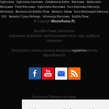
Ogłoszenia
:
Ogłoszenia Darmowe
:
Zamykanie w Bańce
:
Warszawa
:
Wydarzenia
Warszawa
:
Firmy Warszawa
:
Ogłoszenia Warszawa
:
Kurs Balonowe Dekoracje
:
Informacje
:
Akcesoria do Bubble Show
:
Animator Zabaw
:
Kurs Balonowych Dekoracji
:
SEO
:
Animator Czasu Wolnego
:
Informacje Warszawa
:
Bubble Show
© Copyright
MiastoRumia.PL
Wszelkie Prawa Zastrzeżone.
Kopiowanie, powielanie i wykorzystywanie treści, zdjęć, grafik jest
zabronione.
Korzystanie z serwisu oznacza akceptację
regulaminu
portalu
MiastoRumia.PL
Bezpieczne Płatności obsługuje: