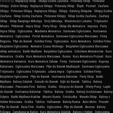
Partnerzy:
Najlepszy Sklep
:
Sklepy Godne Zaufania
:
Polecany Sklep
:
Polecane
Sklepy
:
Dobre Sklepy
:
Najlepsze Sklepy
:
Polecany Sklep
:
Śląsk
:
Poznań
:
Zaufane
Sklepy
:
Polecane Sklepy
:
Najlepsze Sklepy
:
Sklepy
:
Katalog Sklepów
:
Sklepy Godne
Zaufania
:
Sklep Godny Zaufania
:
Polecane Sklepy
:
Sklep Godny Zaufania
:
Zaufany
Sklep
:
Sklep Świętego Mikołaja
:
Strój Mikołaja
:
Wiadomości Lokalne
:
Trójmiasto
:
Miasto
:
PINternet
:
Impra Shop
:
Party Shop
:
Sklep dla Animatora
:
Impreza
:
Party
:
Impra Sklep
:
Ogłoszenia
:
Akademia Animatora
:
Darmowe Ogłoszenia
:
Hurtownia
Animatora
:
Ogłoszenia
:
Portal Animatora
:
Darmowe Ogłoszenia Warszawa
:
Firmy
Regionu
:
Płyn do Baniek
:
Solidne Firmy
:
Ogłoszenia
:
Kurs Animatora
:
Solidna Firma
:
Bezpłatne Ogłoszenia
:
Animator Czasu Wolnego
:
Bezpłatne Ogłoszenia Warszawa
:
sklep animatora
:
Bańki Mydlane
:
Bezpłatne Ogłoszenia
:
Szkolenie Animatorów
:
Kurs
Animatora
:
Gratka
:
Kurs Animatora Warszawa
:
Rumia
:
Kurs Animatora Poznań
:
Kurs
Animatora Katowice
:
Kurs Animatora Zabaw
:
Firmy
:
Darmowe Ogłoszenia
:
Kupony
Rabatowe
:
Ogłoszenia Warszawa
:
Płyn do Baniek Mydlanych
:
Darmowe Ogłoszenia
Trójmiasto
:
Ogłoszenia Trójmiasto
:
udana impra
:
Ogłoszenia
:
Solidne Firmy
:
Bezpłatne Ogłoszenia
:
Płyn do Baniek
:
Hurtownia Balonów
:
Party Shop
:
Bańki
Mydlane
:
Balony Gdańsk
:
Sznurki do Baniek
:
Kijki do Baniek
:
Tablica
:
Balony
Warszawa
:
Panorama Firm
:
Balony
:
Gratka
:
Obręcze do Baniek
:
Oferty Pracy
:
Łapki
do Baniek
:
Hurtownia Balonów
:
Tablica
:
Balony
:
Gratka
:
Balony Urodzinowe
:
Balony
Gdynia
:
Bańki Mydlane Kraków
:
Miasto Rumia
:
Fotobudka
:
Wesele Sklep
:
Balony z
Helem Warszawa
:
Gratka
:
Tablica
:
Halloween
:
Balony Rumia
:
Auto Moto
:
Prezent
:
Płyn do Baniek
:
Baza Firm
:
Gratka
:
Ogłoszenia
:
Płyn do Baniek
:
Anonse
:
Balony
Foliowe
:
Zamykanie w Bańce
:
Kurs Animatora Gdańsk
:
Balony z Helem
:
Ogłoszenia
: