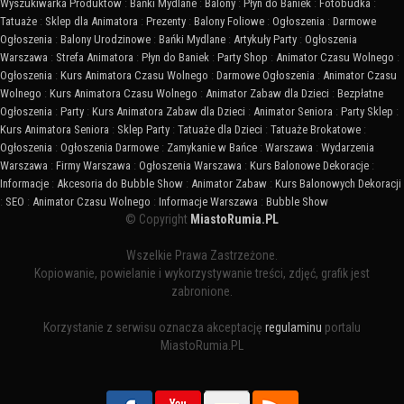
Wyszukiwarka Produktów
:
Bańki Mydlane
:
Balony
:
Płyn do Baniek
:
Fotobudka
:
Tatuaże
:
Sklep dla Animatora
:
Prezenty
:
Balony Foliowe
:
Ogłoszenia
:
Darmowe
Ogłoszenia
:
Balony Urodzinowe
:
Bańki Mydlane
:
Artykuły Party
:
Ogłoszenia
Warszawa
:
Strefa Animatora
:
Płyn do Baniek
:
Party Shop
:
Animator Czasu Wolnego
:
Ogłoszenia
:
Kurs Animatora Czasu Wolnego
:
Darmowe Ogłoszenia
:
Animator Czasu
Wolnego
:
Kurs Animatora Czasu Wolnego
:
Animator Zabaw dla Dzieci
:
Bezpłatne
Ogłoszenia
:
Party
:
Kurs Animatora Zabaw dla Dzieci
:
Animator Seniora
:
Party Sklep
:
Kurs Animatora Seniora
:
Sklep Party
:
Tatuaże dla Dzieci
:
Tatuaże Brokatowe
:
Ogłoszenia
:
Ogłoszenia Darmowe
:
Zamykanie w Bańce
:
Warszawa
:
Wydarzenia
Warszawa
:
Firmy Warszawa
:
Ogłoszenia Warszawa
:
Kurs Balonowe Dekoracje
:
Informacje
:
Akcesoria do Bubble Show
:
Animator Zabaw
:
Kurs Balonowych Dekoracji
:
SEO
:
Animator Czasu Wolnego
:
Informacje Warszawa
:
Bubble Show
© Copyright
MiastoRumia.PL
Wszelkie Prawa Zastrzeżone.
Kopiowanie, powielanie i wykorzystywanie treści, zdjęć, grafik jest
zabronione.
Korzystanie z serwisu oznacza akceptację
regulaminu
portalu
MiastoRumia.PL