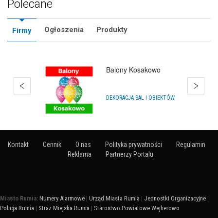
Polecane
Ogłoszenia
Produkty
Firmy
Balony Kosakowo
DEKORACJA SAL I OBIEKTÓW
Kontakt
Cennik
O nas
Polityka prywatności
Regulamin
Reklama
Partnerzy Portalu
Miasto Rumia:
Numery Alarmowe
|
Urząd Miasta Rumia
|
Jednostki Organizacyjne
|
Policja Rumia
|
Straż Miejska Rumia
|
Starostwo Powiatowe Wejherowo