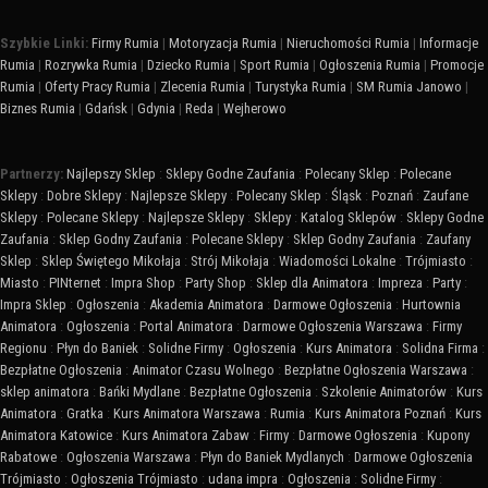
Szybkie Linki:
Firmy Rumia
|
Motoryzacja Rumia
|
Nieruchomości Rumia
|
Informacje
Rumia
|
Rozrywka Rumia
|
Dziecko Rumia
|
Sport Rumia
|
Ogłoszenia Rumia
|
Promocje
Rumia
|
Oferty Pracy Rumia
|
Zlecenia Rumia
|
Turystyka Rumia
|
SM Rumia Janowo
|
Biznes Rumia
|
Gdańsk
|
Gdynia
|
Reda
|
Wejherowo
Partnerzy:
Najlepszy Sklep
:
Sklepy Godne Zaufania
:
Polecany Sklep
:
Polecane
Sklepy
:
Dobre Sklepy
:
Najlepsze Sklepy
:
Polecany Sklep
:
Śląsk
:
Poznań
:
Zaufane
Sklepy
:
Polecane Sklepy
:
Najlepsze Sklepy
:
Sklepy
:
Katalog Sklepów
:
Sklepy Godne
Zaufania
:
Sklep Godny Zaufania
:
Polecane Sklepy
:
Sklep Godny Zaufania
:
Zaufany
Sklep
:
Sklep Świętego Mikołaja
:
Strój Mikołaja
:
Wiadomości Lokalne
:
Trójmiasto
:
Miasto
:
PINternet
:
Impra Shop
:
Party Shop
:
Sklep dla Animatora
:
Impreza
:
Party
:
Impra Sklep
:
Ogłoszenia
:
Akademia Animatora
:
Darmowe Ogłoszenia
:
Hurtownia
Animatora
:
Ogłoszenia
:
Portal Animatora
:
Darmowe Ogłoszenia Warszawa
:
Firmy
Regionu
:
Płyn do Baniek
:
Solidne Firmy
:
Ogłoszenia
:
Kurs Animatora
:
Solidna Firma
:
Bezpłatne Ogłoszenia
:
Animator Czasu Wolnego
:
Bezpłatne Ogłoszenia Warszawa
:
sklep animatora
:
Bańki Mydlane
:
Bezpłatne Ogłoszenia
:
Szkolenie Animatorów
:
Kurs
Animatora
:
Gratka
:
Kurs Animatora Warszawa
:
Rumia
:
Kurs Animatora Poznań
:
Kurs
Animatora Katowice
:
Kurs Animatora Zabaw
:
Firmy
:
Darmowe Ogłoszenia
:
Kupony
Rabatowe
:
Ogłoszenia Warszawa
:
Płyn do Baniek Mydlanych
:
Darmowe Ogłoszenia
Trójmiasto
:
Ogłoszenia Trójmiasto
:
udana impra
:
Ogłoszenia
:
Solidne Firmy
: