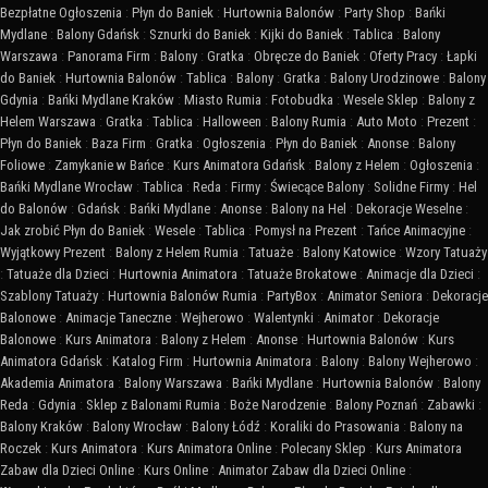
Bezpłatne Ogłoszenia
:
Płyn do Baniek
:
Hurtownia Balonów
:
Party Shop
:
Bańki
Mydlane
:
Balony Gdańsk
:
Sznurki do Baniek
:
Kijki do Baniek
:
Tablica
:
Balony
Warszawa
:
Panorama Firm
:
Balony
:
Gratka
:
Obręcze do Baniek
:
Oferty Pracy
:
Łapki
do Baniek
:
Hurtownia Balonów
:
Tablica
:
Balony
:
Gratka
:
Balony Urodzinowe
:
Balony
Gdynia
:
Bańki Mydlane Kraków
:
Miasto Rumia
:
Fotobudka
:
Wesele Sklep
:
Balony z
Helem Warszawa
:
Gratka
:
Tablica
:
Halloween
:
Balony Rumia
:
Auto Moto
:
Prezent
:
Płyn do Baniek
:
Baza Firm
:
Gratka
:
Ogłoszenia
:
Płyn do Baniek
:
Anonse
:
Balony
Foliowe
:
Zamykanie w Bańce
:
Kurs Animatora Gdańsk
:
Balony z Helem
:
Ogłoszenia
:
Bańki Mydlane Wrocław
:
Tablica
:
Reda
:
Firmy
:
Świecące Balony
:
Solidne Firmy
:
Hel
do Balonów
:
Gdańsk
:
Bańki Mydlane
:
Anonse
:
Balony na Hel
:
Dekoracje Weselne
:
Jak zrobić Płyn do Baniek
:
Wesele
:
Tablica
:
Pomysł na Prezent
:
Tańce Animacyjne
:
Wyjątkowy Prezent
:
Balony z Helem Rumia
:
Tatuaże
:
Balony Katowice
:
Wzory Tatuaży
:
Tatuaże dla Dzieci
:
Hurtownia Animatora
:
Tatuaże Brokatowe
:
Animacje dla Dzieci
:
Szablony Tatuaży
:
Hurtownia Balonów Rumia
:
PartyBox
:
Animator Seniora
:
Dekoracje
Balonowe
:
Animacje Taneczne
:
Wejherowo
:
Walentynki
:
Animator
:
Dekoracje
Balonowe
:
Kurs Animatora
:
Balony z Helem
:
Anonse
:
Hurtownia Balonów
:
Kurs
Animatora Gdańsk
:
Katalog Firm
:
Hurtownia Animatora
:
Balony
:
Balony Wejherowo
:
Akademia Animatora
:
Balony Warszawa
:
Bańki Mydlane
:
Hurtownia Balonów
:
Balony
Reda
:
Gdynia
:
Sklep z Balonami Rumia
:
Boże Narodzenie
:
Balony Poznań
:
Zabawki
:
Balony Kraków
:
Balony Wrocław
:
Balony Łódź
:
Koraliki do Prasowania
:
Balony na
Roczek
:
Kurs Animatora
:
Kurs Animatora Online
:
Polecany Sklep
:
Kurs Animatora
Zabaw dla Dzieci Online
:
Kurs Online
:
Animator Zabaw dla Dzieci Online
: