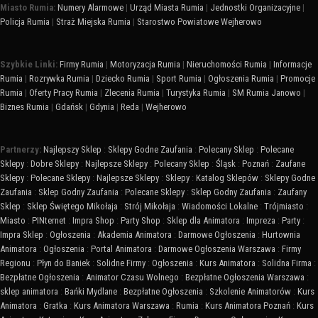
Miasto Rumia:
Numery Alarmowe
|
Urząd Miasta Rumia
|
Jednostki Organizacyjne
|
Policja Rumia
|
Straż Miejska Rumia
|
Starostwo Powiatowe Wejherowo
Szybkie Linki:
Firmy Rumia
|
Motoryzacja Rumia
|
Nieruchomości Rumia
|
Informacje
Rumia
|
Rozrywka Rumia
|
Dziecko Rumia
|
Sport Rumia
|
Ogłoszenia Rumia
|
Promocje
Rumia
|
Oferty Pracy Rumia
|
Zlecenia Rumia
|
Turystyka Rumia
|
SM Rumia Janowo
|
Biznes Rumia
|
Gdańsk
|
Gdynia
|
Reda
|
Wejherowo
Partnerzy:
Najlepszy Sklep
:
Sklepy Godne Zaufania
:
Polecany Sklep
:
Polecane
Sklepy
:
Dobre Sklepy
:
Najlepsze Sklepy
:
Polecany Sklep
:
Śląsk
:
Poznań
:
Zaufane
Sklepy
:
Polecane Sklepy
:
Najlepsze Sklepy
:
Sklepy
:
Katalog Sklepów
:
Sklepy Godne
Zaufania
:
Sklep Godny Zaufania
:
Polecane Sklepy
:
Sklep Godny Zaufania
:
Zaufany
Sklep
:
Sklep Świętego Mikołaja
:
Strój Mikołaja
:
Wiadomości Lokalne
:
Trójmiasto
:
Miasto
:
PINternet
:
Impra Shop
:
Party Shop
:
Sklep dla Animatora
:
Impreza
:
Party
:
Impra Sklep
:
Ogłoszenia
:
Akademia Animatora
:
Darmowe Ogłoszenia
:
Hurtownia
Animatora
:
Ogłoszenia
:
Portal Animatora
:
Darmowe Ogłoszenia Warszawa
:
Firmy
Regionu
:
Płyn do Baniek
:
Solidne Firmy
:
Ogłoszenia
:
Kurs Animatora
:
Solidna Firma
:
Bezpłatne Ogłoszenia
:
Animator Czasu Wolnego
:
Bezpłatne Ogłoszenia Warszawa
:
sklep animatora
:
Bańki Mydlane
:
Bezpłatne Ogłoszenia
:
Szkolenie Animatorów
:
Kurs
Animatora
:
Gratka
:
Kurs Animatora Warszawa
:
Rumia
:
Kurs Animatora Poznań
:
Kurs