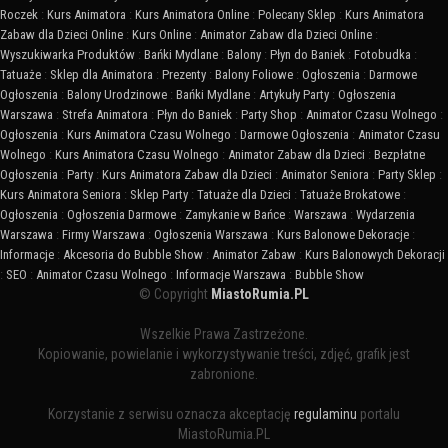
Roczek
:
Kurs Animatora
:
Kurs Animatora Online
:
Polecany Sklep
:
Kurs Animatora
Zabaw dla Dzieci Online
:
Kurs Online
:
Animator Zabaw dla Dzieci Online
:
Wyszukiwarka Produktów
:
Bańki Mydlane
:
Balony
:
Płyn do Baniek
:
Fotobudka
:
Tatuaże
:
Sklep dla Animatora
:
Prezenty
:
Balony Foliowe
:
Ogłoszenia
:
Darmowe
Ogłoszenia
:
Balony Urodzinowe
:
Bańki Mydlane
:
Artykuły Party
:
Ogłoszenia
Warszawa
:
Strefa Animatora
:
Płyn do Baniek
:
Party Shop
:
Animator Czasu Wolnego
:
Ogłoszenia
:
Kurs Animatora Czasu Wolnego
:
Darmowe Ogłoszenia
:
Animator Czasu
Wolnego
:
Kurs Animatora Czasu Wolnego
:
Animator Zabaw dla Dzieci
:
Bezpłatne
Ogłoszenia
:
Party
:
Kurs Animatora Zabaw dla Dzieci
:
Animator Seniora
:
Party Sklep
:
Kurs Animatora Seniora
:
Sklep Party
:
Tatuaże dla Dzieci
:
Tatuaże Brokatowe
:
Ogłoszenia
:
Ogłoszenia Darmowe
:
Zamykanie w Bańce
:
Warszawa
:
Wydarzenia
Warszawa
:
Firmy Warszawa
:
Ogłoszenia Warszawa
:
Kurs Balonowe Dekoracje
:
Informacje
:
Akcesoria do Bubble Show
:
Animator Zabaw
:
Kurs Balonowych Dekoracji
:
SEO
:
Animator Czasu Wolnego
:
Informacje Warszawa
:
Bubble Show
© Copyright
MiastoRumia.PL
Wszelkie Prawa Zastrzeżone.
Kopiowanie, powielanie i wykorzystywanie treści, zdjęć, grafik jest
zabronione.
Korzystanie z serwisu oznacza akceptację
regulaminu
portalu
MiastoRumia.PL