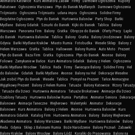
Animatora Katowice
:
Kurs Animatora Zabaw
:
Firmy
:
Darmowe Ogłoszenia
:
Kupony
Rabatowe
:
Ogłoszenia Warszawa
:
Płyn do Baniek Mydlanych
:
Darmowe Ogłoszenia
Trójmiasto
:
Ogłoszenia Trójmiasto
:
udana impra
:
Ogłoszenia
:
Solidne Firmy
:
Bezpłatne Ogłoszenia
:
Płyn do Baniek
:
Hurtownia Balonów
:
Party Shop
:
Bańki
Mydlane
:
Balony Gdańsk
:
Sznurki do Baniek
:
Kijki do Baniek
:
Tablica
:
Balony
Warszawa
:
Panorama Firm
:
Balony
:
Gratka
:
Obręcze do Baniek
:
Oferty Pracy
:
Łapki
do Baniek
:
Hurtownia Balonów
:
Tablica
:
Balony
:
Gratka
:
Balony Urodzinowe
:
Balony
Gdynia
:
Bańki Mydlane Kraków
:
Miasto Rumia
:
Fotobudka
:
Wesele Sklep
:
Balony z
Helem Warszawa
:
Gratka
:
Tablica
:
Halloween
:
Balony Rumia
:
Auto Moto
:
Prezent
:
Płyn do Baniek
:
Baza Firm
:
Gratka
:
Ogłoszenia
:
Płyn do Baniek
:
Anonse
:
Balony
Foliowe
:
Zamykanie w Bańce
:
Kurs Animatora Gdańsk
:
Balony z Helem
:
Ogłoszenia
:
Bańki Mydlane Wrocław
:
Tablica
:
Reda
:
Firmy
:
Świecące Balony
:
Solidne Firmy
:
Hel
do Balonów
:
Gdańsk
:
Bańki Mydlane
:
Anonse
:
Balony na Hel
:
Dekoracje Weselne
:
Jak zrobić Płyn do Baniek
:
Wesele
:
Tablica
:
Pomysł na Prezent
:
Tańce Animacyjne
:
Wyjątkowy Prezent
:
Balony z Helem Rumia
:
Tatuaże
:
Balony Katowice
:
Wzory Tatuaży
:
Tatuaże dla Dzieci
:
Hurtownia Animatora
:
Tatuaże Brokatowe
:
Animacje dla Dzieci
:
Szablony Tatuaży
:
Hurtownia Balonów Rumia
:
PartyBox
:
Animator Seniora
:
Dekoracje
Balonowe
:
Animacje Taneczne
:
Wejherowo
:
Walentynki
:
Animator
:
Dekoracje
Balonowe
:
Kurs Animatora
:
Balony z Helem
:
Anonse
:
Hurtownia Balonów
:
Kurs
Animatora Gdańsk
:
Katalog Firm
:
Hurtownia Animatora
:
Balony
:
Balony Wejherowo
:
Akademia Animatora
:
Balony Warszawa
:
Bańki Mydlane
:
Hurtownia Balonów
:
Balony
Reda
:
Gdynia
:
Sklep z Balonami Rumia
:
Boże Narodzenie
:
Balony Poznań
:
Zabawki
:
Balony Kraków
:
Balony Wrocław
:
Balony Łódź
:
Koraliki do Prasowania
:
Balony na