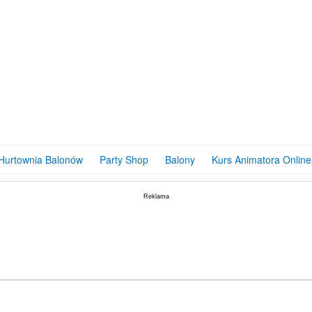
Baniek – PODWÓJNY –...
ODUKT:
DOSTĘPNY
39,59
PLN
Hurtownia Balonów
Party Shop
Balony
Kurs Animatora Online