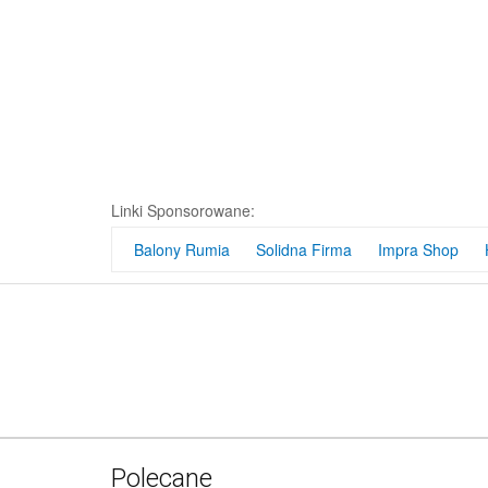
Sznurek do 
PR
Linki Sponsorowane:
Balony Rumia
Solidna Firma
Impra Shop
Polecane