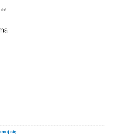
nia!
ama
amuj się