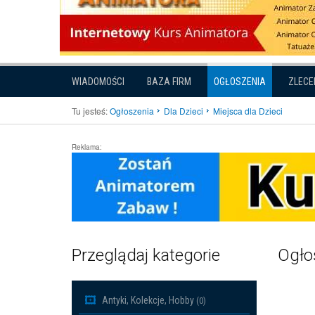
WIADOMOŚCI
BAZA FIRM
OGŁOSZENIA
ZLECE
Tu jesteś:
Ogłoszenia
Dla Dzieci
Miejsca dla Dzieci
Reklama:
Przeglądaj kategorie
Ogłos
Antyki, Kolekcje, Hobby
(0)