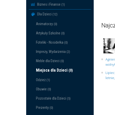
Biznes i Finanse
(1)
Dla Dzieci
(12)
Animatorzy
Najcz
(0)
Artykuły Szkolne
(0)
Foteliki - Nosidełka
(0)
Imprezy, Wydarzenia
(2)
Agnies
Meble dla Dzieci
(0)
wolny!
Miejsca dla Dzieci
(0)
Lipiec
letnie
Odzież
(1)
Obuwie
(0)
Pozostałe dla Dzieci
(5)
Prezenty
(0)