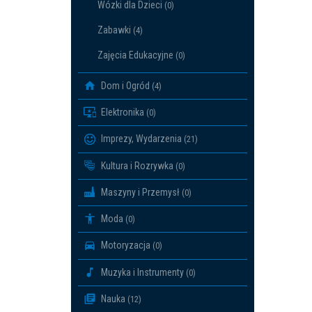
Wózki dla Dzieci
(0)
Zabawki
(4)
Zajęcia Edukacyjne
(0)
Dom i Ogród
(4)
Elektronika
(0)
Imprezy, Wydarzenia
(21)
Kultura i Rozrywka
(0)
Maszyny i Przemysł
(0)
Moda
(0)
Motoryzacja
(0)
Muzyka i Instrumenty
(0)
Nauka
(12)