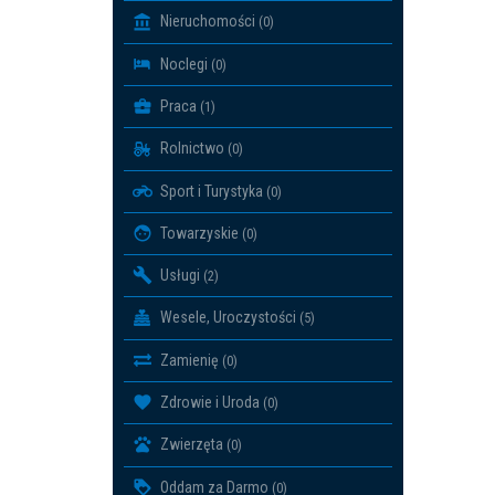
Nieruchomości
(0)
Noclegi
(0)
Praca
(1)
Rolnictwo
(0)
Sport i Turystyka
(0)
Towarzyskie
(0)
Usługi
(2)
Wesele, Uroczystości
(5)
Zamienię
(0)
Zdrowie i Uroda
(0)
Zwierzęta
(0)
Oddam za Darmo
(0)