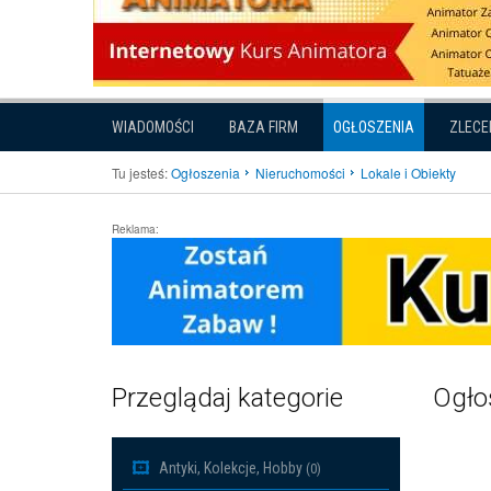
WIADOMOŚCI
BAZA FIRM
OGŁOSZENIA
ZLECE
Tu jesteś:
Ogłoszenia
Nieruchomości
Lokale i Obiekty
Reklama:
Przeglądaj kategorie
Ogłos
Antyki, Kolekcje, Hobby
(0)