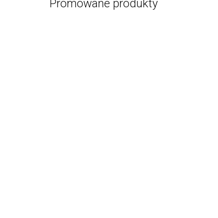
Promowane produkty
Bańkowy Zes
PR
Bańkowy Zes
PR