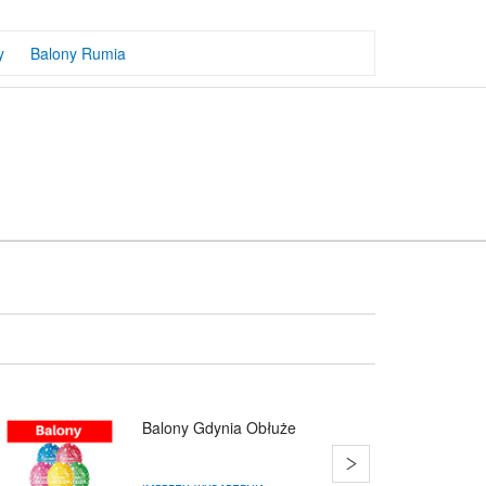
y
Balony Rumia
Balony Gdynia Obłuże