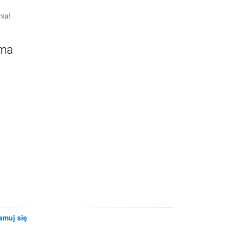
nia!
ama
amuj się