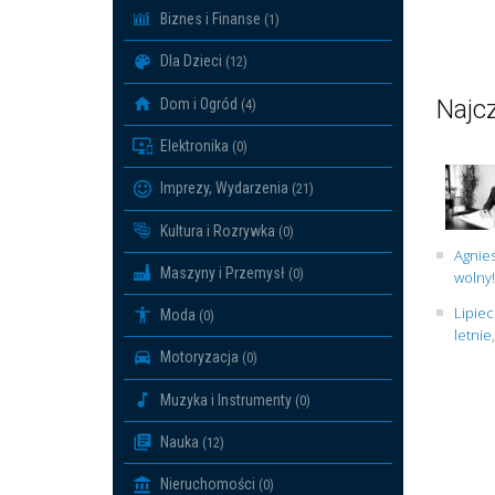
Biznes i Finanse
(1)
Dla Dzieci
(12)
Najcz
Dom i Ogród
(4)
Elektronika
(0)
Imprezy, Wydarzenia
(21)
Kultura i Rozrywka
(0)
Agnies
Maszyny i Przemysł
(0)
wolny!
Lipiec
Moda
(0)
letnie
Motoryzacja
(0)
Muzyka i Instrumenty
(0)
Nauka
(12)
Nieruchomości
(0)