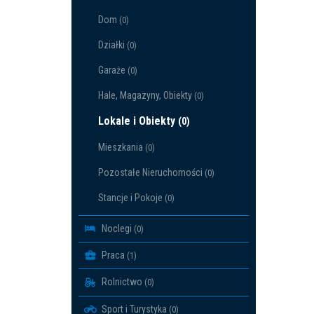
Dom
(0)
Działki
(0)
Garaże
(0)
Hale, Magazyny, Obiekty
(0)
Lokale i Obiekty
(0)
Mieszkania
(0)
Pozostałe Nieruchomości
(0)
Stancje i Pokoje
(0)
Noclegi
(0)
Praca
(1)
Rolnictwo
(0)
Sport i Turystyka
(0)