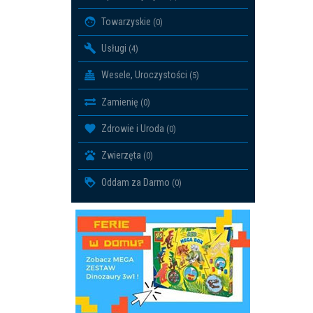
Towarzyskie
(0)
Usługi
(4)
Wesele, Uroczystości
(5)
Zamienię
(0)
Zdrowie i Uroda
(0)
Zwierzęta
(0)
Oddam za Darmo
(0)