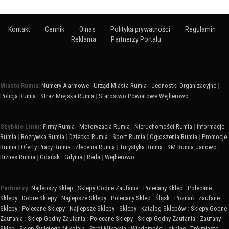
Kontakt
Cennik
O nas
Polityka prywatności
Regulamin
Reklama
Partnerzy Portalu
Miasto Rumia:
Numery Alarmowe
|
Urząd Miasta Rumia
|
Jednostki Organizacyjne
|
Policja Rumia
|
Straż Miejska Rumia
|
Starostwo Powiatowe Wejherowo
Szybkie Linki:
Firmy Rumia
|
Motoryzacja Rumia
|
Nieruchomości Rumia
|
Informacje
Rumia
|
Rozrywka Rumia
|
Dziecko Rumia
|
Sport Rumia
|
Ogłoszenia Rumia
|
Promocje
Rumia
|
Oferty Pracy Rumia
|
Zlecenia Rumia
|
Turystyka Rumia
|
SM Rumia Janowo
|
Biznes Rumia
|
Gdańsk
|
Gdynia
|
Reda
|
Wejherowo
Partnerzy:
Najlepszy Sklep
:
Sklepy Godne Zaufania
:
Polecany Sklep
:
Polecane
Sklepy
:
Dobre Sklepy
:
Najlepsze Sklepy
:
Polecany Sklep
:
Śląsk
:
Poznań
:
Zaufane
Sklepy
:
Polecane Sklepy
:
Najlepsze Sklepy
:
Sklepy
:
Katalog Sklepów
:
Sklepy Godne
Zaufania
:
Sklep Godny Zaufania
:
Polecane Sklepy
:
Sklep Godny Zaufania
:
Zaufany
Sklep
:
Sklep Świętego Mikołaja
:
Strój Mikołaja
:
Wiadomości Lokalne
:
Trójmiasto
: