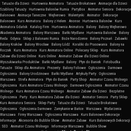
:
Tatuaże dla Dzieci
:
Hurtownia Animatora
:
Tatuaże Brokatowe
:
Animacje dla Dzieci
:
Szablony Tatuaży
:
Hurtownia Balonów Rumia
:
PartyBox
:
Animator Seniora
:
Dekoracje
Balonowe
:
Animacje Taneczne
:
Wejherowo
:
Walentynki
:
Animator
:
Dekoracje
Balonowe
:
Kurs Animatora
:
Balony z Helem
:
Anonse
:
Hurtownia Balonów
:
Kurs
Animatora Gdańsk
:
Katalog Firm
:
Hurtownia Animatora
:
Balony
:
Balony Wejherowo
:
Akademia Animatora
:
Balony Warszawa
:
Bańki Mydlane
:
Hurtownia Balonów
:
Balony
Reda
:
Gdynia
:
Sklep z Balonami Rumia
:
Boże Narodzenie
:
Balony Poznań
:
Zabawki
:
Balony Kraków
:
Balony Wrocław
:
Balony Łódź
:
Koraliki do Prasowania
:
Balony na
Roczek
:
Kurs Animatora
:
Kurs Animatora Online
:
Polecany Sklep
:
Kurs Animatora
Zabaw dla Dzieci Online
:
Kurs Online
:
Animator Zabaw dla Dzieci Online
:
Wyszukiwarka Produktów
:
Bańki Mydlane
:
Balony
:
Płyn do Baniek
:
Fotobudka
:
Tatuaże
:
Sklep dla Animatora
:
Prezenty
:
Balony Foliowe
:
Ogłoszenia
:
Darmowe
Ogłoszenia
:
Balony Urodzinowe
:
Bańki Mydlane
:
Artykuły Party
:
Ogłoszenia
Warszawa
:
Strefa Animatora
:
Płyn do Baniek
:
Party Shop
:
Animator Czasu Wolnego
:
Ogłoszenia
:
Kurs Animatora Czasu Wolnego
:
Darmowe Ogłoszenia
:
Animator Czasu
Wolnego
:
Kurs Animatora Czasu Wolnego
:
Animator Zabaw dla Dzieci
:
Bezpłatne
Ogłoszenia
:
Party
:
Kurs Animatora Zabaw dla Dzieci
:
Animator Seniora
:
Party Sklep
:
Kurs Animatora Seniora
:
Sklep Party
:
Tatuaże dla Dzieci
:
Tatuaże Brokatowe
:
Ogłoszenia
:
Ogłoszenia Darmowe
:
Zamykanie w Bańce
:
Warszawa
:
Wydarzenia
Warszawa
:
Firmy Warszawa
:
Ogłoszenia Warszawa
:
Kurs Balonowe Dekoracje
:
Informacje
:
Akcesoria do Bubble Show
:
Animator Zabaw
:
Kurs Balonowych Dekoracji
:
SEO
:
Animator Czasu Wolnego
:
Informacje Warszawa
:
Bubble Show