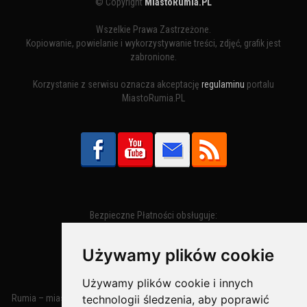
© Copyright
MiastoRumia.PL
Wszelkie Prawa Zastrzeżone.
Kopiowanie, powielanie i wykorzystywanie treści, zdjęć, grafik jest
zabronione.
Korzystanie z serwisu oznacza akceptację
regulaminu
portalu
MiastoRumia.PL
Bezpieczne Płatności obsługuje:
Używamy plików cookie
Używamy plików cookie i innych
Rumia – miasto w województwie pomorskim, w powiecie wejherowskim
technologii śledzenia, aby poprawić