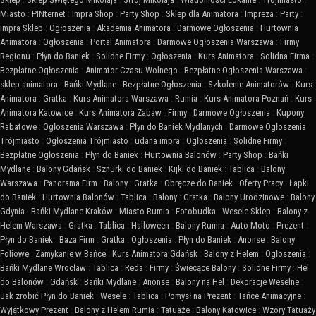
Miasto
:
PINternet
:
Impra Shop
:
Party Shop
:
Sklep dla Animatora
:
Impreza
:
Party
:
Impra Sklep
:
Ogłoszenia
:
Akademia Animatora
:
Darmowe Ogłoszenia
:
Hurtownia
Animatora
:
Ogłoszenia
:
Portal Animatora
:
Darmowe Ogłoszenia Warszawa
:
Firmy
Regionu
:
Płyn do Baniek
:
Solidne Firmy
:
Ogłoszenia
:
Kurs Animatora
:
Solidna Firma
:
Bezpłatne Ogłoszenia
:
Animator Czasu Wolnego
:
Bezpłatne Ogłoszenia Warszawa
:
sklep animatora
:
Bańki Mydlane
:
Bezpłatne Ogłoszenia
:
Szkolenie Animatorów
:
Kurs
Animatora
:
Gratka
:
Kurs Animatora Warszawa
:
Rumia
:
Kurs Animatora Poznań
:
Kurs
Animatora Katowice
:
Kurs Animatora Zabaw
:
Firmy
:
Darmowe Ogłoszenia
:
Kupony
Rabatowe
:
Ogłoszenia Warszawa
:
Płyn do Baniek Mydlanych
:
Darmowe Ogłoszenia
Trójmiasto
:
Ogłoszenia Trójmiasto
:
udana impra
:
Ogłoszenia
:
Solidne Firmy
:
Bezpłatne Ogłoszenia
:
Płyn do Baniek
:
Hurtownia Balonów
:
Party Shop
:
Bańki
Mydlane
:
Balony Gdańsk
:
Sznurki do Baniek
:
Kijki do Baniek
:
Tablica
:
Balony
Warszawa
:
Panorama Firm
:
Balony
:
Gratka
:
Obręcze do Baniek
:
Oferty Pracy
:
Łapki
do Baniek
:
Hurtownia Balonów
:
Tablica
:
Balony
:
Gratka
:
Balony Urodzinowe
:
Balony
Gdynia
:
Bańki Mydlane Kraków
:
Miasto Rumia
:
Fotobudka
:
Wesele Sklep
:
Balony z
Helem Warszawa
:
Gratka
:
Tablica
:
Halloween
:
Balony Rumia
:
Auto Moto
:
Prezent
:
Płyn do Baniek
:
Baza Firm
:
Gratka
:
Ogłoszenia
:
Płyn do Baniek
:
Anonse
:
Balony
Foliowe
:
Zamykanie w Bańce
:
Kurs Animatora Gdańsk
:
Balony z Helem
:
Ogłoszenia
:
Bańki Mydlane Wrocław
:
Tablica
:
Reda
:
Firmy
:
Świecące Balony
:
Solidne Firmy
:
Hel
do Balonów
:
Gdańsk
:
Bańki Mydlane
:
Anonse
:
Balony na Hel
:
Dekoracje Weselne
:
Jak zrobić Płyn do Baniek
:
Wesele
:
Tablica
:
Pomysł na Prezent
:
Tańce Animacyjne
:
Wyjątkowy Prezent
:
Balony z Helem Rumia
:
Tatuaże
:
Balony Katowice
:
Wzory Tatuaży