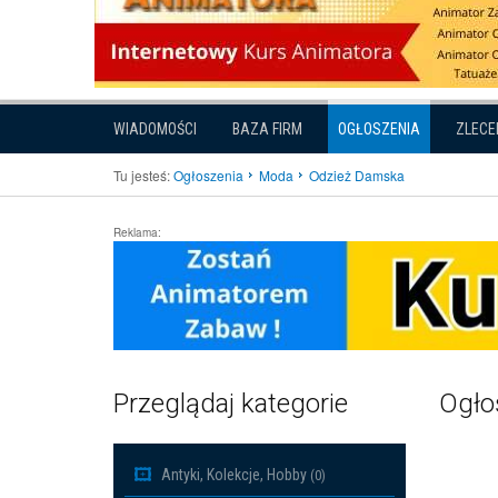
WIADOMOŚCI
BAZA FIRM
OGŁOSZENIA
ZLECE
Tu jesteś:
Ogłoszenia
Moda
Odzież Damska
Reklama:
Przeglądaj kategorie
Ogło
Antyki, Kolekcje, Hobby
(0)