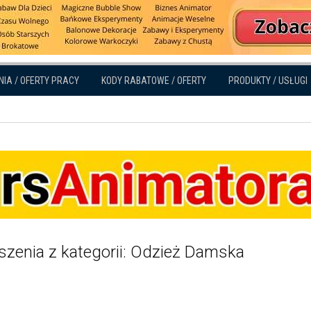
NIA / OFERTY PRACY
KODY RABATOWE / OFERTY
PRODUKTY / USŁUGI
szenia z kategorii: Odzież Damska