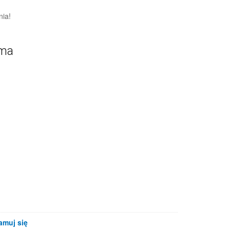
nia!
ama
amuj się