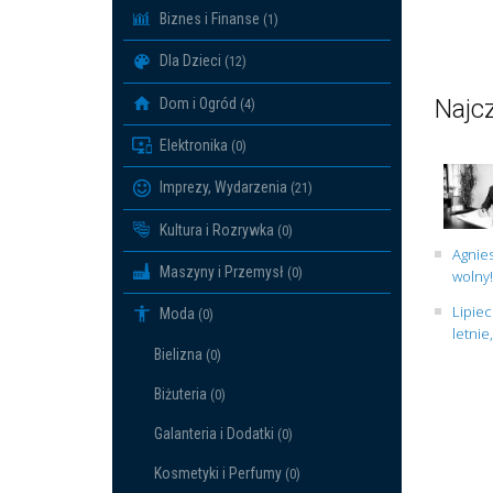
Biznes i Finanse
(1)
Dla Dzieci
(12)
Najcz
Dom i Ogród
(4)
Elektronika
(0)
Imprezy, Wydarzenia
(21)
Kultura i Rozrywka
(0)
Agnies
Maszyny i Przemysł
(0)
wolny!
Lipiec
Moda
(0)
letnie
Bielizna
(0)
Biżuteria
(0)
Galanteria i Dodatki
(0)
Kosmetyki i Perfumy
(0)