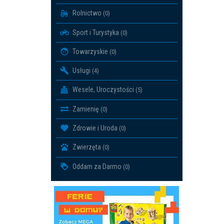
Rolnictwo
(0)
Sport i Turystyka
(0)
Towarzyskie
(0)
Usługi
(4)
Wesele, Uroczystości
(5)
Zamienię
(0)
Zdrowie i Uroda
(0)
Zwierzęta
(0)
Oddam za Darmo
(0)