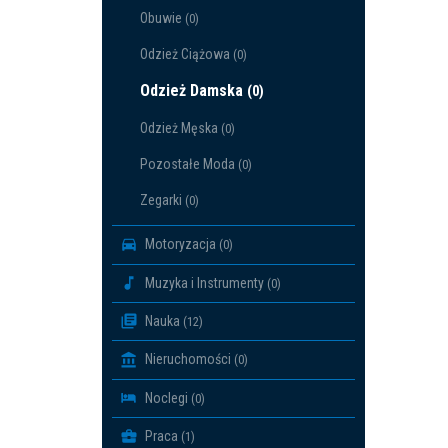
Obuwie
(0)
Odzież Ciążowa
(0)
Odzież Damska
(0)
Odzież Męska
(0)
Pozostałe Moda
(0)
Zegarki
(0)
Motoryzacja
(0)
Muzyka i Instrumenty
(0)
Nauka
(12)
Nieruchomości
(0)
Noclegi
(0)
Praca
(1)