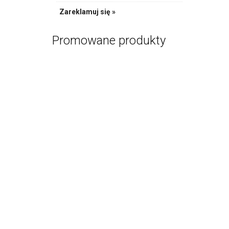
Obręcz 
Zareklamuj się »
PR
Promowane produkty
Bańkowy Zes
PR
Sznurek do
PR