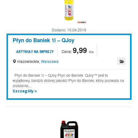
Dodano:
10.04.2019
Płyn do Baniek 1l – QJoy
9,99
Cena:
ARTYKUŁY NA IMPREZY
PLN
mazowieckie
,
Warszawa
Płyn do Baniek 1l – QJoy Płyn do Baniek QJoy™ jest to
wyjątkowy, bardzo dobrej jakości Płyn do Baniek, który pozwala na
zrobienie...
Szczegóły »