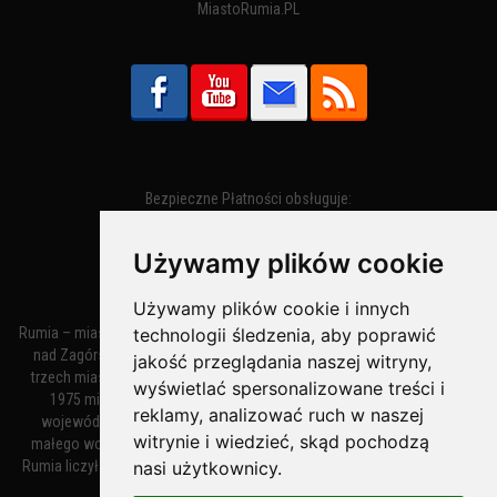
MiastoRumia.PL
Bezpieczne Płatności obsługuje:
Używamy plików cookie
Używamy plików cookie i innych
Rumia – miasto w województwie pomorskim, w powiecie wejherowskim
technologii śledzenia, aby poprawić
nad Zagórską Strugą. Z miastami Wejherowem i Redą tworzy zespół
jakość przeglądania naszej witryny,
trzech miast zwany Małym Trójmiastem Kaszubskim. W latach 1945–
wyświetlać spersonalizowane treści i
1975 miasto administracyjnie należało do tak zwanego dużego
reklamy, analizować ruch w naszej
województwa gdańskiego, a w latach 1975–1998 do tak zwanego
witrynie i wiedzieć, skąd pochodzą
małego województwa gdańskiego. Według danych z 1 stycznia 2018
Rumia liczyła 48 632 mieszkańców. Jest największym polskim miastem
nasi użytkownicy.
nie będącym siedzibą powiatu.