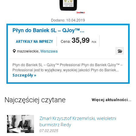
Dodano:
10.04.2019
Płyn do Baniek 5L – QJoy™...
35,99
Cena:
ARTYKUŁY NA IMPREZY
PLN
mazowieckie
,
Warszawa
Płyn do Baniek 5L – QJoy™ Professional Płyn do Baniek QJoy™ –
Professional jest to wyjątkowy, wysokiej jakości Płyn do Baniek...
Szczegóły »
Najczęściej czytane
Więcej aktualności...
Zmarł Krzysztof Krzemiński, wieloletni
burmistrz Redy
07.02.2025