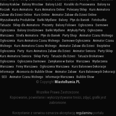
Balony Kraków
:
Balony Wrocław
:
Balony Łódź
:
Koraliki do Prasowania
:
Balony na
Roczek
:
Kurs Animatora
:
Kurs Animatora Online
:
Polecany Sklep
:
Kurs Animatora
Zabaw dla Dzieci Online
:
Kurs Online
:
Animator Zabaw dla Dzieci Online
:
Wyszukiwarka Produktów
:
Bańki Mydlane
:
Balony
:
Płyn do Baniek
:
Fotobudka
:
Tatuaże
:
Sklep dla Animatora
:
Prezenty
:
Balony Foliowe
:
Ogłoszenia
:
Darmowe
Ogłoszenia
:
Balony Urodzinowe
:
Bańki Mydlane
:
Artykuły Party
:
Ogłoszenia
Warszawa
:
Strefa Animatora
:
Płyn do Baniek
:
Party Shop
:
Animator Czasu Wolnego
:
Ogłoszenia
:
Kurs Animatora Czasu Wolnego
:
Darmowe Ogłoszenia
:
Animator Czasu
Wolnego
:
Kurs Animatora Czasu Wolnego
:
Animator Zabaw dla Dzieci
:
Bezpłatne
Ogłoszenia
:
Party
:
Kurs Animatora Zabaw dla Dzieci
:
Animator Seniora
:
Party Sklep
:
Kurs Animatora Seniora
:
Sklep Party
:
Tatuaże dla Dzieci
:
Tatuaże Brokatowe
:
Ogłoszenia
:
Ogłoszenia Darmowe
:
Zamykanie w Bańce
:
Warszawa
:
Wydarzenia
Warszawa
:
Firmy Warszawa
:
Ogłoszenia Warszawa
:
Kurs Balonowe Dekoracje
:
Informacje
:
Akcesoria do Bubble Show
:
Animator Zabaw
:
Kurs Balonowych Dekoracji
:
SEO
:
Animator Czasu Wolnego
:
Informacje Warszawa
:
Bubble Show
© Copyright
MiastoRumia.PL
Wszelkie Prawa Zastrzeżone.
Kopiowanie, powielanie i wykorzystywanie treści, zdjęć, grafik jest
zabronione.
Korzystanie z serwisu oznacza akceptację
regulaminu
portalu