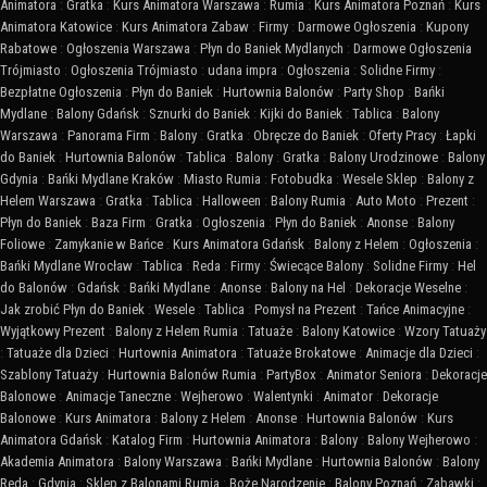
Animatora
:
Gratka
:
Kurs Animatora Warszawa
:
Rumia
:
Kurs Animatora Poznań
:
Kurs
Animatora Katowice
:
Kurs Animatora Zabaw
:
Firmy
:
Darmowe Ogłoszenia
:
Kupony
Rabatowe
:
Ogłoszenia Warszawa
:
Płyn do Baniek Mydlanych
:
Darmowe Ogłoszenia
Trójmiasto
:
Ogłoszenia Trójmiasto
:
udana impra
:
Ogłoszenia
:
Solidne Firmy
:
Bezpłatne Ogłoszenia
:
Płyn do Baniek
:
Hurtownia Balonów
:
Party Shop
:
Bańki
Mydlane
:
Balony Gdańsk
:
Sznurki do Baniek
:
Kijki do Baniek
:
Tablica
:
Balony
Warszawa
:
Panorama Firm
:
Balony
:
Gratka
:
Obręcze do Baniek
:
Oferty Pracy
:
Łapki
do Baniek
:
Hurtownia Balonów
:
Tablica
:
Balony
:
Gratka
:
Balony Urodzinowe
:
Balony
Gdynia
:
Bańki Mydlane Kraków
:
Miasto Rumia
:
Fotobudka
:
Wesele Sklep
:
Balony z
Helem Warszawa
:
Gratka
:
Tablica
:
Halloween
:
Balony Rumia
:
Auto Moto
:
Prezent
:
Płyn do Baniek
:
Baza Firm
:
Gratka
:
Ogłoszenia
:
Płyn do Baniek
:
Anonse
:
Balony
Foliowe
:
Zamykanie w Bańce
:
Kurs Animatora Gdańsk
:
Balony z Helem
:
Ogłoszenia
:
Bańki Mydlane Wrocław
:
Tablica
:
Reda
:
Firmy
:
Świecące Balony
:
Solidne Firmy
:
Hel
do Balonów
:
Gdańsk
:
Bańki Mydlane
:
Anonse
:
Balony na Hel
:
Dekoracje Weselne
:
Jak zrobić Płyn do Baniek
:
Wesele
:
Tablica
:
Pomysł na Prezent
:
Tańce Animacyjne
:
Wyjątkowy Prezent
:
Balony z Helem Rumia
:
Tatuaże
:
Balony Katowice
:
Wzory Tatuaży
:
Tatuaże dla Dzieci
:
Hurtownia Animatora
:
Tatuaże Brokatowe
:
Animacje dla Dzieci
:
Szablony Tatuaży
:
Hurtownia Balonów Rumia
:
PartyBox
:
Animator Seniora
:
Dekoracje
Balonowe
:
Animacje Taneczne
:
Wejherowo
:
Walentynki
:
Animator
:
Dekoracje
Balonowe
:
Kurs Animatora
:
Balony z Helem
:
Anonse
:
Hurtownia Balonów
:
Kurs
Animatora Gdańsk
:
Katalog Firm
:
Hurtownia Animatora
:
Balony
:
Balony Wejherowo
:
Akademia Animatora
:
Balony Warszawa
:
Bańki Mydlane
:
Hurtownia Balonów
:
Balony
Reda
:
Gdynia
:
Sklep z Balonami Rumia
:
Boże Narodzenie
:
Balony Poznań
:
Zabawki
: