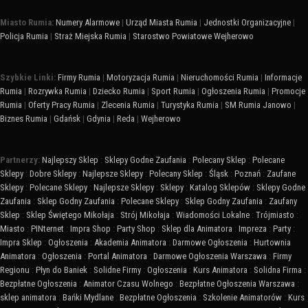
Miasto Rumia:
Numery Alarmowe
|
Urząd Miasta Rumia
|
Jednostki Organizacyjne
|
Policja Rumia
|
Straż Miejska Rumia
|
Starostwo Powiatowe Wejherowo
Szybkie Linki:
Firmy Rumia
|
Motoryzacja Rumia
|
Nieruchomości Rumia
|
Informacje
Rumia
|
Rozrywka Rumia
|
Dziecko Rumia
|
Sport Rumia
|
Ogłoszenia Rumia
|
Promocje
Rumia
|
Oferty Pracy Rumia
|
Zlecenia Rumia
|
Turystyka Rumia
|
SM Rumia Janowo
|
Biznes Rumia
|
Gdańsk
|
Gdynia
|
Reda
|
Wejherowo
Partnerzy:
Najlepszy Sklep
:
Sklepy Godne Zaufania
:
Polecany Sklep
:
Polecane
Sklepy
:
Dobre Sklepy
:
Najlepsze Sklepy
:
Polecany Sklep
:
Śląsk
:
Poznań
:
Zaufane
Sklepy
:
Polecane Sklepy
:
Najlepsze Sklepy
:
Sklepy
:
Katalog Sklepów
:
Sklepy Godne
Zaufania
:
Sklep Godny Zaufania
:
Polecane Sklepy
:
Sklep Godny Zaufania
:
Zaufany
Sklep
:
Sklep Świętego Mikołaja
:
Strój Mikołaja
:
Wiadomości Lokalne
:
Trójmiasto
:
Miasto
:
PINternet
:
Impra Shop
:
Party Shop
:
Sklep dla Animatora
:
Impreza
:
Party
:
Impra Sklep
:
Ogłoszenia
:
Akademia Animatora
:
Darmowe Ogłoszenia
:
Hurtownia
Animatora
:
Ogłoszenia
:
Portal Animatora
:
Darmowe Ogłoszenia Warszawa
:
Firmy
Regionu
:
Płyn do Baniek
:
Solidne Firmy
:
Ogłoszenia
:
Kurs Animatora
:
Solidna Firma
:
Bezpłatne Ogłoszenia
:
Animator Czasu Wolnego
:
Bezpłatne Ogłoszenia Warszawa
:
sklep animatora
:
Bańki Mydlane
:
Bezpłatne Ogłoszenia
:
Szkolenie Animatorów
:
Kurs