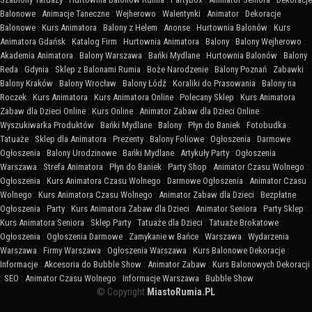
Balonowe
:
Animacje Taneczne
:
Wejherowo
:
Walentynki
:
Animator
:
Dekoracje
Balonowe
:
Kurs Animatora
:
Balony z Helem
:
Anonse
:
Hurtownia Balonów
:
Kurs
Animatora Gdańsk
:
Katalog Firm
:
Hurtownia Animatora
:
Balony
:
Balony Wejherowo
:
Akademia Animatora
:
Balony Warszawa
:
Bańki Mydlane
:
Hurtownia Balonów
:
Balony
Reda
:
Gdynia
:
Sklep z Balonami Rumia
:
Boże Narodzenie
:
Balony Poznań
:
Zabawki
:
Balony Kraków
:
Balony Wrocław
:
Balony Łódź
:
Koraliki do Prasowania
:
Balony na
Roczek
:
Kurs Animatora
:
Kurs Animatora Online
:
Polecany Sklep
:
Kurs Animatora
Zabaw dla Dzieci Online
:
Kurs Online
:
Animator Zabaw dla Dzieci Online
:
Wyszukiwarka Produktów
:
Bańki Mydlane
:
Balony
:
Płyn do Baniek
:
Fotobudka
:
Tatuaże
:
Sklep dla Animatora
:
Prezenty
:
Balony Foliowe
:
Ogłoszenia
:
Darmowe
Ogłoszenia
:
Balony Urodzinowe
:
Bańki Mydlane
:
Artykuły Party
:
Ogłoszenia
Warszawa
:
Strefa Animatora
:
Płyn do Baniek
:
Party Shop
:
Animator Czasu Wolnego
:
Ogłoszenia
:
Kurs Animatora Czasu Wolnego
:
Darmowe Ogłoszenia
:
Animator Czasu
Wolnego
:
Kurs Animatora Czasu Wolnego
:
Animator Zabaw dla Dzieci
:
Bezpłatne
Ogłoszenia
:
Party
:
Kurs Animatora Zabaw dla Dzieci
:
Animator Seniora
:
Party Sklep
:
Kurs Animatora Seniora
:
Sklep Party
:
Tatuaże dla Dzieci
:
Tatuaże Brokatowe
:
Ogłoszenia
:
Ogłoszenia Darmowe
:
Zamykanie w Bańce
:
Warszawa
:
Wydarzenia
Warszawa
:
Firmy Warszawa
:
Ogłoszenia Warszawa
:
Kurs Balonowe Dekoracje
:
Informacje
:
Akcesoria do Bubble Show
:
Animator Zabaw
:
Kurs Balonowych Dekoracji
:
SEO
:
Animator Czasu Wolnego
:
Informacje Warszawa
:
Bubble Show
© Copyright
MiastoRumia.PL