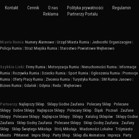
Kontakt
Cennik
O nas
Polityka prywatności
Regulamin
Reklama
Partnerzy Portalu
Miasto Rumia:
Numery Alarmowe
|
Urząd Miasta Rumia
|
Jednostki Organizacyjne
|
Policja Rumia
|
Straż Miejska Rumia
|
Starostwo Powiatowe Wejherowo
Szybkie Linki:
Firmy Rumia
|
Motoryzacja Rumia
|
Nieruchomości Rumia
|
Informacje
Rumia
|
Rozrywka Rumia
|
Dziecko Rumia
|
Sport Rumia
|
Ogłoszenia Rumia
|
Promocje
Rumia
|
Oferty Pracy Rumia
|
Zlecenia Rumia
|
Turystyka Rumia
|
SM Rumia Janowo
|
Biznes Rumia
|
Gdańsk
|
Gdynia
|
Reda
|
Wejherowo
Partnerzy:
Najlepszy Sklep
:
Sklepy Godne Zaufania
:
Polecany Sklep
:
Polecane
Sklepy
:
Dobre Sklepy
:
Najlepsze Sklepy
:
Polecany Sklep
:
Śląsk
:
Poznań
:
Zaufane
Sklepy
:
Polecane Sklepy
:
Najlepsze Sklepy
:
Sklepy
:
Katalog Sklepów
:
Sklepy Godne
Zaufania
:
Sklep Godny Zaufania
:
Polecane Sklepy
:
Sklep Godny Zaufania
:
Zaufany
Sklep
:
Sklep Świętego Mikołaja
:
Strój Mikołaja
:
Wiadomości Lokalne
:
Trójmiasto
:
Miasto
:
PINternet
:
Impra Shop
:
Party Shop
:
Sklep dla Animatora
:
Impreza
:
Party
: