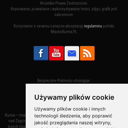
Wszelkie Prawa Zastrzeżone.
Kopiowanie, powielanie i wykorzystywanie treści, zdjęć, grafik jest
zabronione.
Korzystanie z serwisu oznacza akceptację
regulaminu
portalu
MiastoRumia.PL
Bezpieczne Płatności obsługuje:
Używamy plików cookie
Używamy plików cookie i innych
Rumia – miasto w województwie pomorskim, w powiecie wejherowskim
technologii śledzenia, aby poprawić
nad Zagórską Strugą. Z miastami Wejherowem i Redą tworzy zespół
jakość przeglądania naszej witryny,
trzech miast zwany Małym Trójmiastem Kaszubskim. W latach 1945–