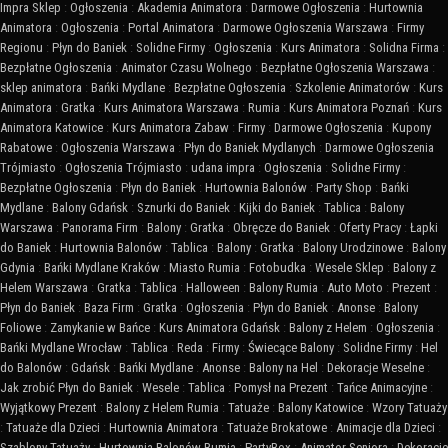
Impra Sklep
:
Ogłoszenia
:
Akademia Animatora
:
Darmowe Ogłoszenia
:
Hurtownia
Animatora
:
Ogłoszenia
:
Portal Animatora
:
Darmowe Ogłoszenia Warszawa
:
Firmy
Regionu
:
Płyn do Baniek
:
Solidne Firmy
:
Ogłoszenia
:
Kurs Animatora
:
Solidna Firma
:
Bezpłatne Ogłoszenia
:
Animator Czasu Wolnego
:
Bezpłatne Ogłoszenia Warszawa
:
sklep animatora
:
Bańki Mydlane
:
Bezpłatne Ogłoszenia
:
Szkolenie Animatorów
:
Kurs
Animatora
:
Gratka
:
Kurs Animatora Warszawa
:
Rumia
:
Kurs Animatora Poznań
:
Kurs
Animatora Katowice
:
Kurs Animatora Zabaw
:
Firmy
:
Darmowe Ogłoszenia
:
Kupony
Rabatowe
:
Ogłoszenia Warszawa
:
Płyn do Baniek Mydlanych
:
Darmowe Ogłoszenia
Trójmiasto
:
Ogłoszenia Trójmiasto
:
udana impra
:
Ogłoszenia
:
Solidne Firmy
:
Bezpłatne Ogłoszenia
:
Płyn do Baniek
:
Hurtownia Balonów
:
Party Shop
:
Bańki
Mydlane
:
Balony Gdańsk
:
Sznurki do Baniek
:
Kijki do Baniek
:
Tablica
:
Balony
Warszawa
:
Panorama Firm
:
Balony
:
Gratka
:
Obręcze do Baniek
:
Oferty Pracy
:
Łapki
do Baniek
:
Hurtownia Balonów
:
Tablica
:
Balony
:
Gratka
:
Balony Urodzinowe
:
Balony
Gdynia
:
Bańki Mydlane Kraków
:
Miasto Rumia
:
Fotobudka
:
Wesele Sklep
:
Balony z
Helem Warszawa
:
Gratka
:
Tablica
:
Halloween
:
Balony Rumia
:
Auto Moto
:
Prezent
:
Płyn do Baniek
:
Baza Firm
:
Gratka
:
Ogłoszenia
:
Płyn do Baniek
:
Anonse
:
Balony
Foliowe
:
Zamykanie w Bańce
:
Kurs Animatora Gdańsk
:
Balony z Helem
:
Ogłoszenia
:
Bańki Mydlane Wrocław
:
Tablica
:
Reda
:
Firmy
:
Świecące Balony
:
Solidne Firmy
:
Hel
do Balonów
:
Gdańsk
:
Bańki Mydlane
:
Anonse
:
Balony na Hel
:
Dekoracje Weselne
:
Jak zrobić Płyn do Baniek
:
Wesele
:
Tablica
:
Pomysł na Prezent
:
Tańce Animacyjne
:
Wyjątkowy Prezent
:
Balony z Helem Rumia
:
Tatuaże
:
Balony Katowice
:
Wzory Tatuaży
:
Tatuaże dla Dzieci
:
Hurtownia Animatora
:
Tatuaże Brokatowe
:
Animacje dla Dzieci
:
Szablony Tatuaży
:
Hurtownia Balonów Rumia
:
PartyBox
:
Animator Seniora
:
Dekoracje