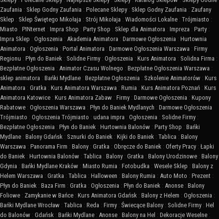
Zaufania
:
Sklep Godny Zaufania
:
Polecane Sklepy
:
Sklep Godny Zaufania
:
Zaufany
Sklep
:
Sklep Świętego Mikołaja
:
Strój Mikołaja
:
Wiadomości Lokalne
:
Trójmiasto
:
Miasto
:
PINternet
:
Impra Shop
:
Party Shop
:
Sklep dla Animatora
:
Impreza
:
Party
:
Impra Sklep
:
Ogłoszenia
:
Akademia Animatora
:
Darmowe Ogłoszenia
:
Hurtownia
Animatora
:
Ogłoszenia
:
Portal Animatora
:
Darmowe Ogłoszenia Warszawa
:
Firmy
Regionu
:
Płyn do Baniek
:
Solidne Firmy
:
Ogłoszenia
:
Kurs Animatora
:
Solidna Firma
:
Bezpłatne Ogłoszenia
:
Animator Czasu Wolnego
:
Bezpłatne Ogłoszenia Warszawa
:
sklep animatora
:
Bańki Mydlane
:
Bezpłatne Ogłoszenia
:
Szkolenie Animatorów
:
Kurs
Animatora
:
Gratka
:
Kurs Animatora Warszawa
:
Rumia
:
Kurs Animatora Poznań
:
Kurs
Animatora Katowice
:
Kurs Animatora Zabaw
:
Firmy
:
Darmowe Ogłoszenia
:
Kupony
Rabatowe
:
Ogłoszenia Warszawa
:
Płyn do Baniek Mydlanych
:
Darmowe Ogłoszenia
Trójmiasto
:
Ogłoszenia Trójmiasto
:
udana impra
:
Ogłoszenia
:
Solidne Firmy
:
Bezpłatne Ogłoszenia
:
Płyn do Baniek
:
Hurtownia Balonów
:
Party Shop
:
Bańki
Mydlane
:
Balony Gdańsk
:
Sznurki do Baniek
:
Kijki do Baniek
:
Tablica
:
Balony
Warszawa
:
Panorama Firm
:
Balony
:
Gratka
:
Obręcze do Baniek
:
Oferty Pracy
:
Łapki
do Baniek
:
Hurtownia Balonów
:
Tablica
:
Balony
:
Gratka
:
Balony Urodzinowe
:
Balony
Gdynia
:
Bańki Mydlane Kraków
:
Miasto Rumia
:
Fotobudka
:
Wesele Sklep
:
Balony z
Helem Warszawa
:
Gratka
:
Tablica
:
Halloween
:
Balony Rumia
:
Auto Moto
:
Prezent
:
Płyn do Baniek
:
Baza Firm
:
Gratka
:
Ogłoszenia
:
Płyn do Baniek
:
Anonse
:
Balony
Foliowe
:
Zamykanie w Bańce
:
Kurs Animatora Gdańsk
:
Balony z Helem
:
Ogłoszenia
:
Bańki Mydlane Wrocław
:
Tablica
:
Reda
:
Firmy
:
Świecące Balony
:
Solidne Firmy
:
Hel
do Balonów
:
Gdańsk
:
Bańki Mydlane
:
Anonse
:
Balony na Hel
:
Dekoracje Weselne
: