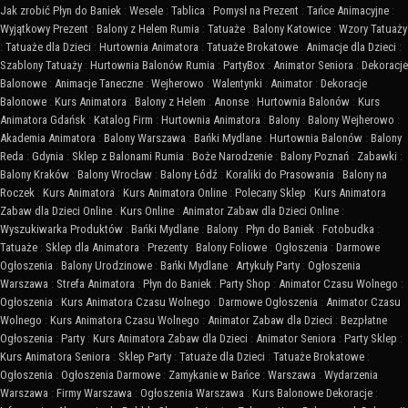
Jak zrobić Płyn do Baniek
:
Wesele
:
Tablica
:
Pomysł na Prezent
:
Tańce Animacyjne
:
Wyjątkowy Prezent
:
Balony z Helem Rumia
:
Tatuaże
:
Balony Katowice
:
Wzory Tatuaży
:
Tatuaże dla Dzieci
:
Hurtownia Animatora
:
Tatuaże Brokatowe
:
Animacje dla Dzieci
:
Szablony Tatuaży
:
Hurtownia Balonów Rumia
:
PartyBox
:
Animator Seniora
:
Dekoracje
Balonowe
:
Animacje Taneczne
:
Wejherowo
:
Walentynki
:
Animator
:
Dekoracje
Balonowe
:
Kurs Animatora
:
Balony z Helem
:
Anonse
:
Hurtownia Balonów
:
Kurs
Animatora Gdańsk
:
Katalog Firm
:
Hurtownia Animatora
:
Balony
:
Balony Wejherowo
:
Akademia Animatora
:
Balony Warszawa
:
Bańki Mydlane
:
Hurtownia Balonów
:
Balony
Reda
:
Gdynia
:
Sklep z Balonami Rumia
:
Boże Narodzenie
:
Balony Poznań
:
Zabawki
:
Balony Kraków
:
Balony Wrocław
:
Balony Łódź
:
Koraliki do Prasowania
:
Balony na
Roczek
:
Kurs Animatora
:
Kurs Animatora Online
:
Polecany Sklep
:
Kurs Animatora
Zabaw dla Dzieci Online
:
Kurs Online
:
Animator Zabaw dla Dzieci Online
:
Wyszukiwarka Produktów
:
Bańki Mydlane
:
Balony
:
Płyn do Baniek
:
Fotobudka
:
Tatuaże
:
Sklep dla Animatora
:
Prezenty
:
Balony Foliowe
:
Ogłoszenia
:
Darmowe
Ogłoszenia
:
Balony Urodzinowe
:
Bańki Mydlane
:
Artykuły Party
:
Ogłoszenia
Warszawa
:
Strefa Animatora
:
Płyn do Baniek
:
Party Shop
:
Animator Czasu Wolnego
:
Ogłoszenia
:
Kurs Animatora Czasu Wolnego
:
Darmowe Ogłoszenia
:
Animator Czasu
Wolnego
:
Kurs Animatora Czasu Wolnego
:
Animator Zabaw dla Dzieci
:
Bezpłatne
Ogłoszenia
:
Party
:
Kurs Animatora Zabaw dla Dzieci
:
Animator Seniora
:
Party Sklep
:
Kurs Animatora Seniora
:
Sklep Party
:
Tatuaże dla Dzieci
:
Tatuaże Brokatowe
:
Ogłoszenia
:
Ogłoszenia Darmowe
:
Zamykanie w Bańce
:
Warszawa
:
Wydarzenia
Warszawa
:
Firmy Warszawa
:
Ogłoszenia Warszawa
:
Kurs Balonowe Dekoracje
: