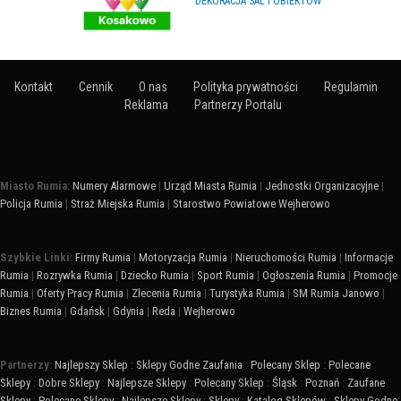
DEKORACJA SAL I OBIEKTÓW
Kontakt
Cennik
O nas
Polityka prywatności
Regulamin
Reklama
Partnerzy Portalu
Miasto Rumia:
Numery Alarmowe
|
Urząd Miasta Rumia
|
Jednostki Organizacyjne
|
Policja Rumia
|
Straż Miejska Rumia
|
Starostwo Powiatowe Wejherowo
Szybkie Linki:
Firmy Rumia
|
Motoryzacja Rumia
|
Nieruchomości Rumia
|
Informacje
Rumia
|
Rozrywka Rumia
|
Dziecko Rumia
|
Sport Rumia
|
Ogłoszenia Rumia
|
Promocje
Rumia
|
Oferty Pracy Rumia
|
Zlecenia Rumia
|
Turystyka Rumia
|
SM Rumia Janowo
|
Biznes Rumia
|
Gdańsk
|
Gdynia
|
Reda
|
Wejherowo
Partnerzy:
Najlepszy Sklep
:
Sklepy Godne Zaufania
:
Polecany Sklep
:
Polecane
Sklepy
:
Dobre Sklepy
:
Najlepsze Sklepy
:
Polecany Sklep
:
Śląsk
:
Poznań
:
Zaufane
Sklepy
:
Polecane Sklepy
:
Najlepsze Sklepy
:
Sklepy
:
Katalog Sklepów
:
Sklepy Godne