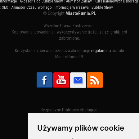
Informacje
:
Akcesoria do Bubble Show
:
Animator Zabaw
:
Kurs Balonowych Dekoracji
:
SEO
:
Animator Czasu Wolnego
:
Informacje Warszawa
:
Bubble Show
© Copyright
MiastoRumia.PL
Wszelkie Prawa Zastrzeżone.
Kopiowanie, powielanie i wykorzystywanie treści, zdjęć, grafik jest
zabronione.
Korzystanie z serwisu oznacza akceptację
regulaminu
portalu
MiastoRumia.PL
Bezpieczne Płatności obsługuje:
Używamy plików cookie