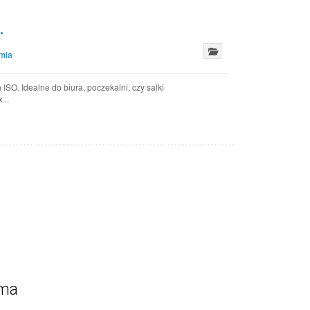
.
mia
SO. Idealne do biura, poczekalni, czy salki
...
ama