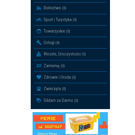
Rolnictwo
(0)
Sport i Turystyka
(0)
Towarzyskie
(0)
Usługi
(4)
Wesele, Uroczystości
(5)
Zamienię
(0)
Zdrowie i Uroda
(0)
Zwierzęta
(0)
Oddam za Darmo
(0)