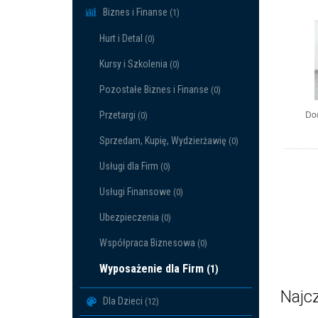
Biznes i Finanse
(1)
Hurt i Detal
(0)
Kursy i Szkolenia
(0)
Pozostałe Biznes i Finanse
(0)
Do
Przetargi
(0)
Sprzedam, Kupię, Wydzierżawię
(0)
Usługi dla Firm
(0)
Usługi Finansowe
(0)
Ubezpieczenia
(0)
Współpraca Biznesowa
(0)
Wyposażenie dla Firm
(1)
Najcz
Dla Dzieci
(12)