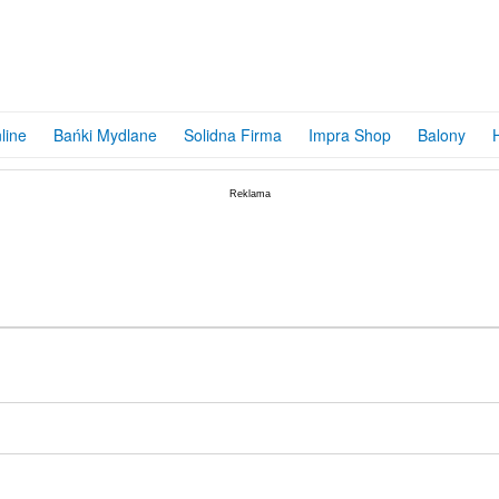
39,59
PLN
line
Bańki Mydlane
Solidna Firma
Impra Shop
Balony