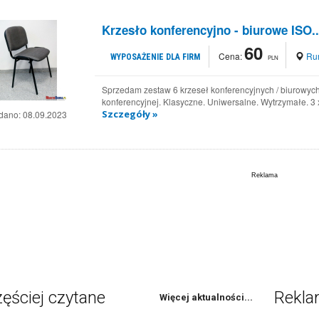
Krzesło konferencyjno - biurowe ISO..
60
Cena:
Ru
WYPOSAŻENIE DLA FIRM
PLN
Sprzedam zestaw 6 krzeseł konferencyjnych / biurowych I
konferencyjnej. Klasyczne. Uniwersalne. Wytrzymałe. 3 x
Szczegóły »
dano:
08.09.2023
ęściej czytane
Rekl
Więcej aktualności...