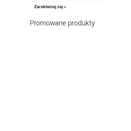
Zareklamuj się »
Obręcz 
PR
Promowane produkty
Sznurek do
PR
Sznurek do 
PR