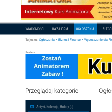
WIADOMOŚCI
BAZA FIRM
OGŁOSZENIA
ZLECE
Tu jesteś:
Ogłoszenia
Biznes i Finanse
Wyposażenie dla Fi
Reklama:
Przeglądaj kategorie
Ogłos
Antyki, Kolekcje, Hobby
(0)