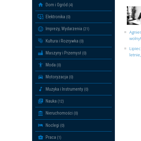
Dom i Ogród
(4)
Elektronika
(0)
Imprezy, Wydarzenia
(21)
Agnies
wolny!
Kultura i Rozrywka
(0)
Lipiec
Maszyny i Przemysł
(0)
letnie
Moda
(0)
Motoryzacja
(0)
Muzyka i Instrumenty
(0)
Nauka
(12)
Nieruchomości
(0)
Noclegi
(0)
Praca
(1)