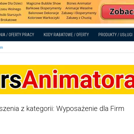
NIA / OFERTY PRACY
KODY RABATOWE / OFERTY
PRODUKTY / USŁUGI
rm
zenia z kategorii: Wyposażenie dla Firm