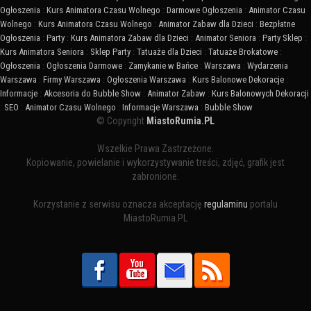
Ogłoszenia
:
Kurs Animatora Czasu Wolnego
:
Darmowe Ogłoszenia
:
Animator Czasu
Wolnego
:
Kurs Animatora Czasu Wolnego
:
Animator Zabaw dla Dzieci
:
Bezpłatne
Ogłoszenia
:
Party
:
Kurs Animatora Zabaw dla Dzieci
:
Animator Seniora
:
Party Sklep
:
Kurs Animatora Seniora
:
Sklep Party
:
Tatuaże dla Dzieci
:
Tatuaże Brokatowe
:
Ogłoszenia
:
Ogłoszenia Darmowe
:
Zamykanie w Bańce
:
Warszawa
:
Wydarzenia
Warszawa
:
Firmy Warszawa
:
Ogłoszenia Warszawa
:
Kurs Balonowe Dekoracje
:
Informacje
:
Akcesoria do Bubble Show
:
Animator Zabaw
:
Kurs Balonowych Dekoracji
:
SEO
:
Animator Czasu Wolnego
:
Informacje Warszawa
:
Bubble Show
© Copyright
MiastoRumia.PL
Wszelkie Prawa Zastrzeżone.
Kopiowanie, powielanie i wykorzystywanie treści, zdjęć, grafik jest
zabronione.
Korzystanie z serwisu oznacza akceptację
regulaminu
portalu
MiastoRumia.PL