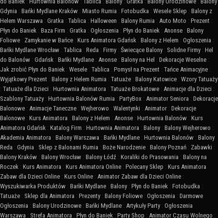
do Baniek
:
Hurtownia Balonów
:
Tablica
:
Balony
:
Gratka
:
Balony Urodzinowe
:
Balony
Gdynia
:
Bańki Mydlane Kraków
:
Miasto Rumia
:
Fotobudka
:
Wesele Sklep
:
Balony z
Helem Warszawa
:
Gratka
:
Tablica
:
Halloween
:
Balony Rumia
:
Auto Moto
:
Prezent
:
Płyn do Baniek
:
Baza Firm
:
Gratka
:
Ogłoszenia
:
Płyn do Baniek
:
Anonse
:
Balony
Foliowe
:
Zamykanie w Bańce
:
Kurs Animatora Gdańsk
:
Balony z Helem
:
Ogłoszenia
:
Bańki Mydlane Wrocław
:
Tablica
:
Reda
:
Firmy
:
Świecące Balony
:
Solidne Firmy
:
Hel
do Balonów
:
Gdańsk
:
Bańki Mydlane
:
Anonse
:
Balony na Hel
:
Dekoracje Weselne
:
Jak zrobić Płyn do Baniek
:
Wesele
:
Tablica
:
Pomysł na Prezent
:
Tańce Animacyjne
:
Wyjątkowy Prezent
:
Balony z Helem Rumia
:
Tatuaże
:
Balony Katowice
:
Wzory Tatuaży
:
Tatuaże dla Dzieci
:
Hurtownia Animatora
:
Tatuaże Brokatowe
:
Animacje dla Dzieci
:
Szablony Tatuaży
:
Hurtownia Balonów Rumia
:
PartyBox
:
Animator Seniora
:
Dekoracje
Balonowe
:
Animacje Taneczne
:
Wejherowo
:
Walentynki
:
Animator
:
Dekoracje
Balonowe
:
Kurs Animatora
:
Balony z Helem
:
Anonse
:
Hurtownia Balonów
:
Kurs
Animatora Gdańsk
:
Katalog Firm
:
Hurtownia Animatora
:
Balony
:
Balony Wejherowo
:
Akademia Animatora
:
Balony Warszawa
:
Bańki Mydlane
:
Hurtownia Balonów
:
Balony
Reda
:
Gdynia
:
Sklep z Balonami Rumia
:
Boże Narodzenie
:
Balony Poznań
:
Zabawki
:
Balony Kraków
:
Balony Wrocław
:
Balony Łódź
:
Koraliki do Prasowania
:
Balony na
Roczek
:
Kurs Animatora
:
Kurs Animatora Online
:
Polecany Sklep
:
Kurs Animatora
Zabaw dla Dzieci Online
:
Kurs Online
:
Animator Zabaw dla Dzieci Online
:
Wyszukiwarka Produktów
:
Bańki Mydlane
:
Balony
:
Płyn do Baniek
:
Fotobudka
:
Tatuaże
:
Sklep dla Animatora
:
Prezenty
:
Balony Foliowe
:
Ogłoszenia
:
Darmowe
Ogłoszenia
:
Balony Urodzinowe
:
Bańki Mydlane
:
Artykuły Party
:
Ogłoszenia
Warszawa
:
Strefa Animatora
:
Płyn do Baniek
:
Party Shop
:
Animator Czasu Wolnego
: