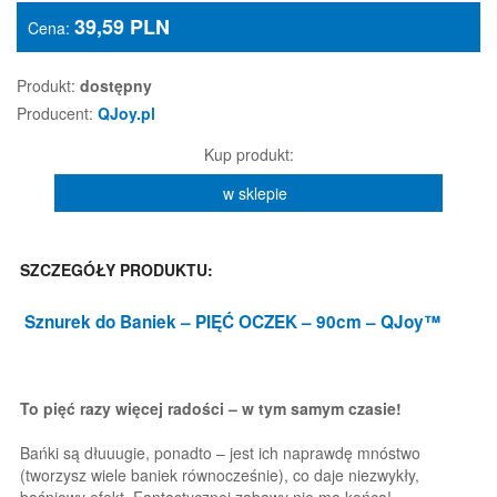
39,59
PLN
Cena:
Produkt:
dostępny
Producent:
QJoy.pl
Kup produkt:
w sklepie
SZCZEGÓŁY PRODUKTU:
Sznurek do Baniek
– PIĘĆ OCZEK – 90cm – QJoy™
To pięć razy więcej radości – w tym samym czasie!
Bańki są dłuuugie, ponadto – jest ich naprawdę mnóstwo
(tworzysz wiele baniek równocześnie), co daje niezwykły,
baśniowy efekt. Fantastycznej zabawy nie ma końca!