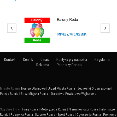
Balony Reda
IMPREZY, WYDARZENIA
Kontakt
Cennik
O nas
Polityka prywatności
Regulamin
Reklama
Partnerzy Portalu
Miasto Rumia:
Numery Alarmowe
|
Urząd Miasta Rumia
|
Jednostki Organizacyjne
|
Policja Rumia
|
Straż Miejska Rumia
|
Starostwo Powiatowe Wejherowo
Szybkie Linki:
Firmy Rumia
|
Motoryzacja Rumia
|
Nieruchomości Rumia
|
Informacje
Rumia
|
Rozrywka Rumia
|
Dziecko Rumia
|
Sport Rumia
|
Ogłoszenia Rumia
|
Promocje