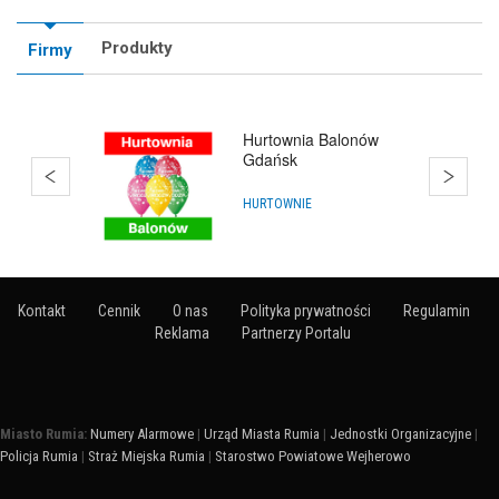
Produkty
Firmy
Hurtownia Balonów
Gdańsk
HURTOWNIE
Kontakt
Cennik
O nas
Polityka prywatności
Regulamin
Reklama
Partnerzy Portalu
Miasto Rumia:
Numery Alarmowe
|
Urząd Miasta Rumia
|
Jednostki Organizacyjne
|
Policja Rumia
|
Straż Miejska Rumia
|
Starostwo Powiatowe Wejherowo