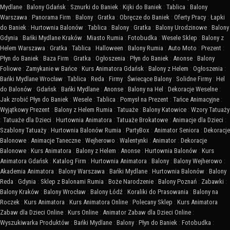
Mydlane
:
Balony Gdańsk
:
Sznurki do Baniek
:
Kijki do Baniek
:
Tablica
:
Balony
Warszawa
:
Panorama Firm
:
Balony
:
Gratka
:
Obręcze do Baniek
:
Oferty Pracy
:
Łapki
do Baniek
:
Hurtownia Balonów
:
Tablica
:
Balony
:
Gratka
:
Balony Urodzinowe
:
Balony
Gdynia
:
Bańki Mydlane Kraków
:
Miasto Rumia
:
Fotobudka
:
Wesele Sklep
:
Balony z
Helem Warszawa
:
Gratka
:
Tablica
:
Halloween
:
Balony Rumia
:
Auto Moto
:
Prezent
:
Płyn do Baniek
:
Baza Firm
:
Gratka
:
Ogłoszenia
:
Płyn do Baniek
:
Anonse
:
Balony
Foliowe
:
Zamykanie w Bańce
:
Kurs Animatora Gdańsk
:
Balony z Helem
:
Ogłoszenia
:
Bańki Mydlane Wrocław
:
Tablica
:
Reda
:
Firmy
:
Świecące Balony
:
Solidne Firmy
:
Hel
do Balonów
:
Gdańsk
:
Bańki Mydlane
:
Anonse
:
Balony na Hel
:
Dekoracje Weselne
:
Jak zrobić Płyn do Baniek
:
Wesele
:
Tablica
:
Pomysł na Prezent
:
Tańce Animacyjne
:
Wyjątkowy Prezent
:
Balony z Helem Rumia
:
Tatuaże
:
Balony Katowice
:
Wzory Tatuaży
:
Tatuaże dla Dzieci
:
Hurtownia Animatora
:
Tatuaże Brokatowe
:
Animacje dla Dzieci
:
Szablony Tatuaży
:
Hurtownia Balonów Rumia
:
PartyBox
:
Animator Seniora
:
Dekoracje
Balonowe
:
Animacje Taneczne
:
Wejherowo
:
Walentynki
:
Animator
:
Dekoracje
Balonowe
:
Kurs Animatora
:
Balony z Helem
:
Anonse
:
Hurtownia Balonów
:
Kurs
Animatora Gdańsk
:
Katalog Firm
:
Hurtownia Animatora
:
Balony
:
Balony Wejherowo
:
Akademia Animatora
:
Balony Warszawa
:
Bańki Mydlane
:
Hurtownia Balonów
:
Balony
Reda
:
Gdynia
:
Sklep z Balonami Rumia
:
Boże Narodzenie
:
Balony Poznań
:
Zabawki
:
Balony Kraków
:
Balony Wrocław
:
Balony Łódź
:
Koraliki do Prasowania
:
Balony na
Roczek
:
Kurs Animatora
:
Kurs Animatora Online
:
Polecany Sklep
:
Kurs Animatora
Zabaw dla Dzieci Online
:
Kurs Online
:
Animator Zabaw dla Dzieci Online
:
Wyszukiwarka Produktów
:
Bańki Mydlane
:
Balony
:
Płyn do Baniek
:
Fotobudka
: