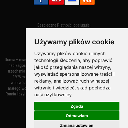
Bezpieczne Płatności obsługuje:
Używamy plików cookie
Używamy plików cookie i innych
Rumia – miasto w województwie pomorskim, w powiecie wejherowskim
technologii śledzenia, aby poprawić
nad Zagórską Strugą. Z miastami Wejherowem i Redą tworzy zespół
jakość przeglądania naszej witryny,
trzech miast zwany Małym Trójmiastem Kaszubskim. W latach 1945–
wyświetlać spersonalizowane treści i
1975 miasto administracyjnie należało do tak zwanego dużego
reklamy, analizować ruch w naszej
województwa gdańskiego, a w latach 1975–1998 do tak zwanego
witrynie i wiedzieć, skąd pochodzą
małego województwa gdańskiego. Według danych z 1 stycznia 2018
Rumia liczyła 48 632 mieszkańców. Jest największym polskim miastem
nasi użytkownicy.
nie będącym siedzibą powiatu.
Zgoda
Odmawiam
MiastoRumia.PL
Zmiana ustawień