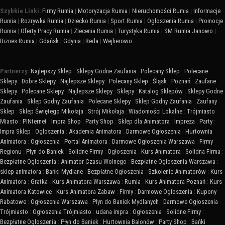
Szybkie Linki:
Firmy Rumia
|
Motoryzacja Rumia
|
Nieruchomości Rumia
|
Informacje
Rumia
|
Rozrywka Rumia
|
Dziecko Rumia
|
Sport Rumia
|
Ogłoszenia Rumia
|
Promocje
Rumia
|
Oferty Pracy Rumia
|
Zlecenia Rumia
|
Turystyka Rumia
|
SM Rumia Janowo
|
Biznes Rumia
|
Gdańsk
|
Gdynia
|
Reda
|
Wejherowo
Partnerzy:
Najlepszy Sklep
:
Sklepy Godne Zaufania
:
Polecany Sklep
:
Polecane
Sklepy
:
Dobre Sklepy
:
Najlepsze Sklepy
:
Polecany Sklep
:
Śląsk
:
Poznań
:
Zaufane
Sklepy
:
Polecane Sklepy
:
Najlepsze Sklepy
:
Sklepy
:
Katalog Sklepów
:
Sklepy Godne
Zaufania
:
Sklep Godny Zaufania
:
Polecane Sklepy
:
Sklep Godny Zaufania
:
Zaufany
Sklep
:
Sklep Świętego Mikołaja
:
Strój Mikołaja
:
Wiadomości Lokalne
:
Trójmiasto
:
Miasto
:
PINternet
:
Impra Shop
:
Party Shop
:
Sklep dla Animatora
:
Impreza
:
Party
:
Impra Sklep
:
Ogłoszenia
:
Akademia Animatora
:
Darmowe Ogłoszenia
:
Hurtownia
Animatora
:
Ogłoszenia
:
Portal Animatora
:
Darmowe Ogłoszenia Warszawa
:
Firmy
Regionu
:
Płyn do Baniek
:
Solidne Firmy
:
Ogłoszenia
:
Kurs Animatora
:
Solidna Firma
:
Bezpłatne Ogłoszenia
:
Animator Czasu Wolnego
:
Bezpłatne Ogłoszenia Warszawa
:
sklep animatora
:
Bańki Mydlane
:
Bezpłatne Ogłoszenia
:
Szkolenie Animatorów
:
Kurs
Animatora
:
Gratka
:
Kurs Animatora Warszawa
:
Rumia
:
Kurs Animatora Poznań
:
Kurs
Animatora Katowice
:
Kurs Animatora Zabaw
:
Firmy
:
Darmowe Ogłoszenia
:
Kupony
Rabatowe
:
Ogłoszenia Warszawa
:
Płyn do Baniek Mydlanych
:
Darmowe Ogłoszenia
Trójmiasto
:
Ogłoszenia Trójmiasto
:
udana impra
:
Ogłoszenia
:
Solidne Firmy
:
Bezpłatne Ogłoszenia
:
Płyn do Baniek
:
Hurtownia Balonów
:
Party Shop
:
Bańki