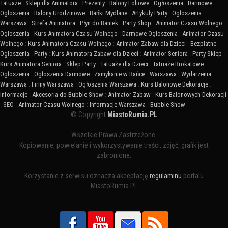
Tatuaże
:
Sklep dla Animatora
:
Prezenty
:
Balony Foliowe
:
Ogłoszenia
:
Darmowe
Ogłoszenia
:
Balony Urodzinowe
:
Bańki Mydlane
:
Artykuły Party
:
Ogłoszenia
Warszawa
:
Strefa Animatora
:
Płyn do Baniek
:
Party Shop
:
Animator Czasu Wolnego
:
Ogłoszenia
:
Kurs Animatora Czasu Wolnego
:
Darmowe Ogłoszenia
:
Animator Czasu
Wolnego
:
Kurs Animatora Czasu Wolnego
:
Animator Zabaw dla Dzieci
:
Bezpłatne
Ogłoszenia
:
Party
:
Kurs Animatora Zabaw dla Dzieci
:
Animator Seniora
:
Party Sklep
:
Kurs Animatora Seniora
:
Sklep Party
:
Tatuaże dla Dzieci
:
Tatuaże Brokatowe
:
Ogłoszenia
:
Ogłoszenia Darmowe
:
Zamykanie w Bańce
:
Warszawa
:
Wydarzenia
Warszawa
:
Firmy Warszawa
:
Ogłoszenia Warszawa
:
Kurs Balonowe Dekoracje
:
Informacje
:
Akcesoria do Bubble Show
:
Animator Zabaw
:
Kurs Balonowych Dekoracji
:
SEO
:
Animator Czasu Wolnego
:
Informacje Warszawa
:
Bubble Show
© Copyright
MiastoRumia.PL
Wszelkie Prawa Zastrzeżone.
Kopiowanie, powielanie i wykorzystywanie treści, zdjęć, grafik jest
zabronione.
Korzystanie z serwisu oznacza akceptację
regulaminu
portalu
MiastoRumia.PL