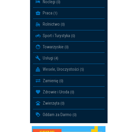
Noclegi
(0)
Praca
(1)
Rolnictwo
(0)
Sport i Turystyka
(0)
Towarzyskie
(0)
Usługi
(4)
Wesele, Uroczystości
(5)
Zamienię
(0)
Zdrowie i Uroda
(0)
Zwierzęta
(0)
Oddam za Darmo
(0)