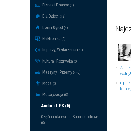
Biznes i Finanse
(1)
Dla Dzieci
(12)
Najcz
Dom i Ogród
(4)
Elektronika
(0)
Imprezy, Wydarzenia
(21)
Kultura i Rozrywka
(0)
Agnies
Maszyny i Przemysł
(0)
wolny!
Lipiec
Moda
(0)
letnie
Motoryzacja
(0)
Audio i GPS
(0)
Części i Akcesoria Samochodowe
(0)