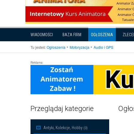
WIADOMOŚCI
BAZA FIRM
OGŁOSZENIA
ZLECE
Tu jesteś:
Ogłoszenia
Motoryzacja
Audio i GPS
Reklama:
Przeglądaj kategorie
Ogłos
Antyki, Kolekcje, Hobby
(0)