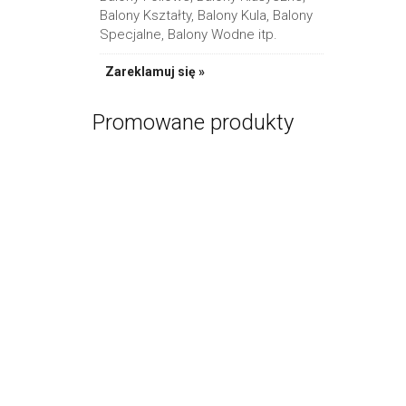
Balony Kształty, Balony Kula, Balony
Specjalne, Balony Wodne itp.
Zareklamuj się »
Bańkowy Zes
PR
Promowane produkty
Sznurek do 
PR