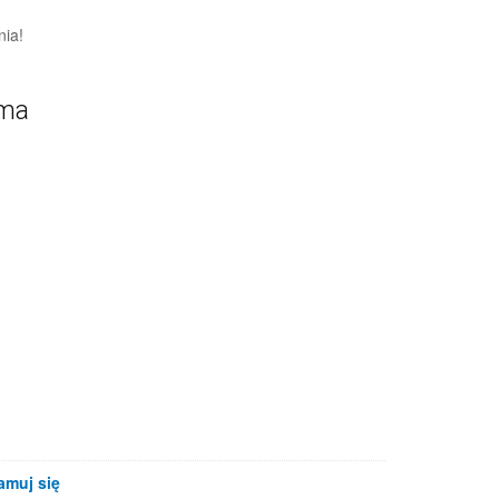
nia!
ama
amuj się