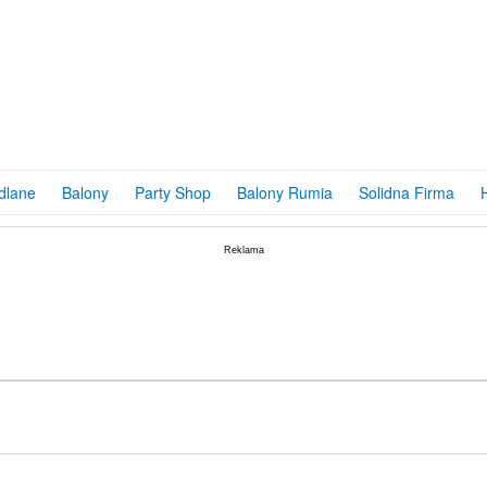
taw Prezentowy – Pł...
ODUKT:
DOSTĘPNY
29,90
PLN
dlane
Balony
Party Shop
Balony Rumia
Solidna Firma