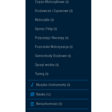
Części Motocyklowe
(0)
Dostawcze i Ciężarowe
(0)
Motocykle
(0)
Opony i Felgi
(0)
Przyczepy i Naczepy
(0)
Pozostałe Motoryzacja
(0)
Samochody Osobowe
(0)
Sprzęt wodny
(0)
Tuning
(0)
Muzyka i Instrumenty
(0)
Nauka
(12)
Nieruchomości
(0)