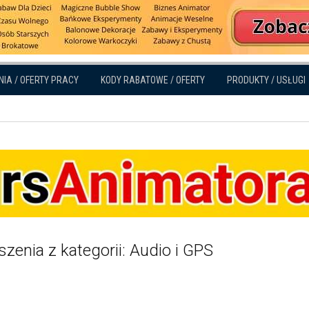
NIA / OFERTY PRACY
KODY RABATOWE / OFERTY
PRODUKTY / USŁUGI
zenia z kategorii: Audio i GPS