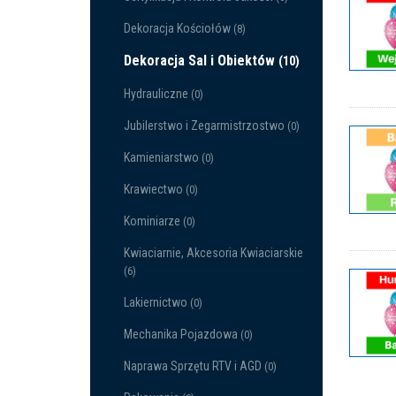
Dekoracja Kościołów
(8)
Dekoracja Sal i Obiektów
(10)
Hydrauliczne
(0)
Jubilerstwo i Zegarmistrzostwo
(0)
Kamieniarstwo
(0)
Krawiectwo
(0)
Kominiarze
(0)
Kwiaciarnie, Akcesoria Kwiaciarskie
(6)
Lakiernictwo
(0)
Mechanika Pojazdowa
(0)
Naprawa Sprzętu RTV i AGD
(0)