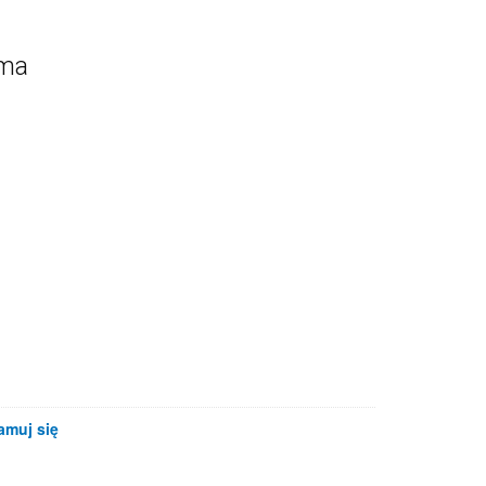
ama
amuj się