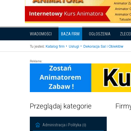
WIADOMOŚCI
BAZA FIRM
OGŁOSZENIA
ZLECE
Tu jesteś:
Katalog firm
Usługi
Dekoracja Sal i Obiektów
Reklama:
Przeglądaj kategorie
Firmy
Administracja i Polityka
(0)