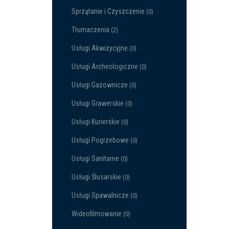
Sprzątanie i Czyszczenie
(0)
Tłumaczenia
(2)
Usługi Akwizycyjne
(0)
Usługi Archeologiczne
(0)
Usługi Gazownicze
(0)
Usługi Grawerskie
(0)
Usługi Kurierskie
(0)
Usługi Pogrzebowe
(0)
Usługi Sanitarne
(0)
Usługi Ślusarskie
(0)
Usługi Spawalnicze
(0)
Wideofilmowanie
(0)