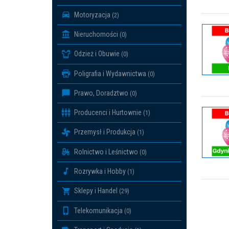
Motoryzacja
(2)
Nieruchomości
(0)
Odzież i Obuwie
(0)
Poligrafia i Wydawnictwa
(0)
Prawo, Doradztwo
(0)
Producenci i Hurtownie
(1)
Przemysł i Produkcja
(1)
Rolnictwo i Leśnictwo
(0)
Rozrywka i Hobby
(1)
Sklepy i Handel
(29)
Telekomunikacja
(0)