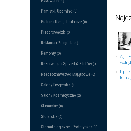
Pakowanie
(0)
Pamiątki, Upominki
(0)
Najcz
Pralnie i Usługi Pralnicze
(0)
Przeprowadzki
(0)
Reklama i Poligrafia
(0)
Remonty
(0)
Agnies
wolny!
Rezerwacja i Sprzedaż Biletów
(0)
Lipiec
Rzeczoznawstwo Majątkowe
(0)
letnie
Salony Fryzjerskie
(1)
Salony Kosmetyczne
(2)
Ślusarskie
(0)
Stolarskie
(0)
Stomatologiczne i Protetyczne
(0)