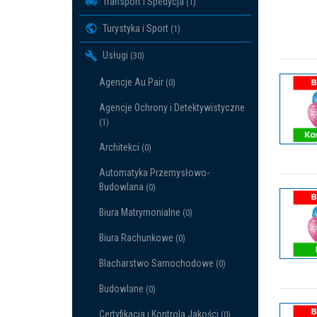
Transport i Spedycja
(1)
Turystyka i Sport
(1)
Usługi
(30)
Agencje Au Pair
(0)
Agencje Ochrony i Detektywistyczne
(1)
Architekci
(0)
Automatyka Przemysłowo-
Budowlana
(0)
Biura Matrymonialne
(0)
Biura Rachunkowe
(0)
Blacharstwo Samochodowe
(0)
Budowlane
(0)
Certyfikacja i Kontrola Jakości
(0)