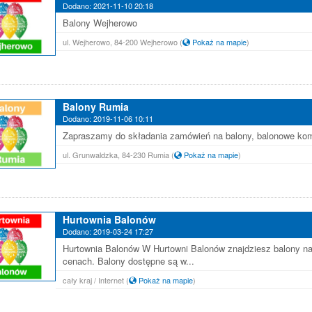
Dodano: 2021-11-10 20:18
Balony Wejherowo
ul. Wejherowo, 84-200 Wejherowo
(
Pokaż na mapie
)
Balony Rumia
Dodano: 2019-11-06 10:11
Zapraszamy do składania zamówień na balony, balonowe kompo
ul. Grunwaldzka, 84-230 Rumia
(
Pokaż na mapie
)
Hurtownia Balonów
Dodano: 2019-03-24 17:27
Hurtownia Balonów W Hurtowni Balonów znajdziesz balony na 
cenach. Balony dostępne są w...
cały kraj / Internet
(
Pokaż na mapie
)