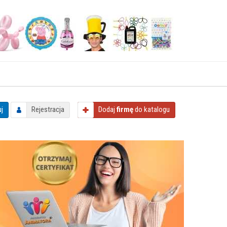
j
Rejestracja
Dodaj
firmę
do katalogu