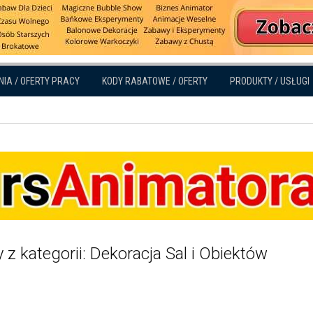
NIA / OFERTY PRACY
KODY RABATOWE / OFERTY
PRODUKTY / USŁUGI
 z kategorii: Dekoracja Sal i Obiektów