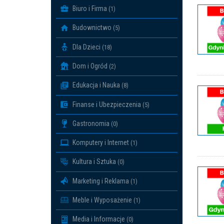
Biuro i Firma
(1)
Budownictwo
(5)
Dla Dzieci
(18)
Dom i Ogród
(2)
Edukacja i Nauka
(8)
Finanse i Ubezpieczenia
(5)
Gastronomia
(0)
Komputery i Internet
(1)
Kultura i Sztuka
(0)
Marketing i Reklama
(1)
Meble i Wyposażenie
(1)
Media i Informacje
(0)