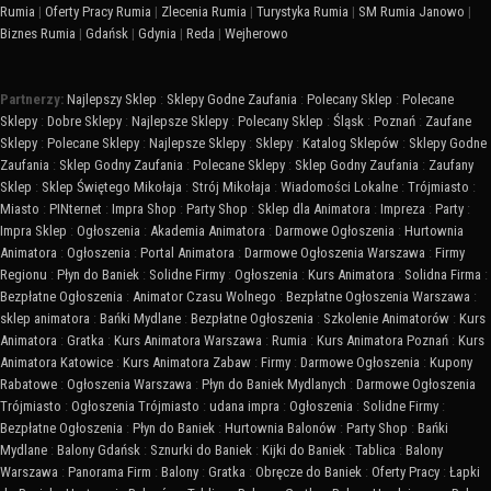
Rumia
|
Oferty Pracy Rumia
|
Zlecenia Rumia
|
Turystyka Rumia
|
SM Rumia Janowo
|
Biznes Rumia
|
Gdańsk
|
Gdynia
|
Reda
|
Wejherowo
Partnerzy:
Najlepszy Sklep
:
Sklepy Godne Zaufania
:
Polecany Sklep
:
Polecane
Sklepy
:
Dobre Sklepy
:
Najlepsze Sklepy
:
Polecany Sklep
:
Śląsk
:
Poznań
:
Zaufane
Sklepy
:
Polecane Sklepy
:
Najlepsze Sklepy
:
Sklepy
:
Katalog Sklepów
:
Sklepy Godne
Zaufania
:
Sklep Godny Zaufania
:
Polecane Sklepy
:
Sklep Godny Zaufania
:
Zaufany
Sklep
:
Sklep Świętego Mikołaja
:
Strój Mikołaja
:
Wiadomości Lokalne
:
Trójmiasto
:
Miasto
:
PINternet
:
Impra Shop
:
Party Shop
:
Sklep dla Animatora
:
Impreza
:
Party
:
Impra Sklep
:
Ogłoszenia
:
Akademia Animatora
:
Darmowe Ogłoszenia
:
Hurtownia
Animatora
:
Ogłoszenia
:
Portal Animatora
:
Darmowe Ogłoszenia Warszawa
:
Firmy
Regionu
:
Płyn do Baniek
:
Solidne Firmy
:
Ogłoszenia
:
Kurs Animatora
:
Solidna Firma
:
Bezpłatne Ogłoszenia
:
Animator Czasu Wolnego
:
Bezpłatne Ogłoszenia Warszawa
:
sklep animatora
:
Bańki Mydlane
:
Bezpłatne Ogłoszenia
:
Szkolenie Animatorów
:
Kurs
Animatora
:
Gratka
:
Kurs Animatora Warszawa
:
Rumia
:
Kurs Animatora Poznań
:
Kurs
Animatora Katowice
:
Kurs Animatora Zabaw
:
Firmy
:
Darmowe Ogłoszenia
:
Kupony
Rabatowe
:
Ogłoszenia Warszawa
:
Płyn do Baniek Mydlanych
:
Darmowe Ogłoszenia
Trójmiasto
:
Ogłoszenia Trójmiasto
:
udana impra
:
Ogłoszenia
:
Solidne Firmy
:
Bezpłatne Ogłoszenia
:
Płyn do Baniek
:
Hurtownia Balonów
:
Party Shop
:
Bańki
Mydlane
:
Balony Gdańsk
:
Sznurki do Baniek
:
Kijki do Baniek
:
Tablica
:
Balony
Warszawa
:
Panorama Firm
:
Balony
:
Gratka
:
Obręcze do Baniek
:
Oferty Pracy
:
Łapki