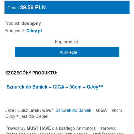
39,59
PLN
Cena:
Produkt:
dostępny
Producent:
QJoy.pl
Kup produkt:
w sklepie
SZCZEGÓŁY PRODUKTU:
Sznurek do Baniek
– GIGA – 90cm – QJoy™
Jeżeli lubisz „
efekt wow
”-
Sznurek do Baniek
–
GIGA
– 90cm –
QJoy™ jest dla Ciebie!
Prawdziwy
MUST HAVE
dla każdego Animatora – zarówno
Profesjonalnego, jak i tego najważniejszego – czyli Domowego