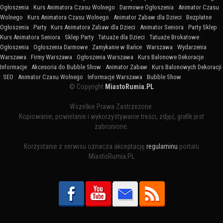
Ogłoszenia
:
Kurs Animatora Czasu Wolnego
:
Darmowe Ogłoszenia
:
Animator Czasu
Wolnego
:
Kurs Animatora Czasu Wolnego
:
Animator Zabaw dla Dzieci
:
Bezpłatne
Ogłoszenia
:
Party
:
Kurs Animatora Zabaw dla Dzieci
:
Animator Seniora
:
Party Sklep
:
Kurs Animatora Seniora
:
Sklep Party
:
Tatuaże dla Dzieci
:
Tatuaże Brokatowe
:
Ogłoszenia
:
Ogłoszenia Darmowe
:
Zamykanie w Bańce
:
Warszawa
:
Wydarzenia
Warszawa
:
Firmy Warszawa
:
Ogłoszenia Warszawa
:
Kurs Balonowe Dekoracje
:
Informacje
:
Akcesoria do Bubble Show
:
Animator Zabaw
:
Kurs Balonowych Dekoracji
:
SEO
:
Animator Czasu Wolnego
:
Informacje Warszawa
:
Bubble Show
© Copyright
MiastoRumia.PL
Wszelkie Prawa Zastrzeżone.
Kopiowanie, powielanie i wykorzystywanie treści, zdjęć, grafik jest
zabronione.
Korzystanie z serwisu oznacza akceptację
regulaminu
portalu
MiastoRumia.PL