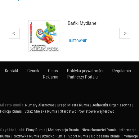
Bańki Mydlane
HURTOWNIE
Kontakt
Cennik
O nas
Polityka prywatności
Regulamin
Reklama
Partnerzy Portalu
Miasto Rumia:
Numery Alarmowe
|
Urząd Miasta Rumia
|
Jednostki Organizacyjne
|
Policja Rumia
|
Straż Miejska Rumia
|
Starostwo Powiatowe Wejherowo
Szybkie Linki:
Firmy Rumia
|
Motoryzacja Rumia
|
Nieruchomości Rumia
|
Informacje
Rumia
|
Rozrywka Rumia
|
Dziecko Rumia
|
Sport Rumia
|
Ogłoszenia Rumia
|
Promocje