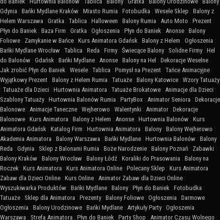
do Baniek
:
Hurtownia Balonów
:
Tablica
:
Balony
:
Gratka
:
Balony Urodzinowe
:
Balony
Gdynia
:
Bańki Mydlane Kraków
:
Miasto Rumia
:
Fotobudka
:
Wesele Sklep
:
Balony z
Helem Warszawa
:
Gratka
:
Tablica
:
Halloween
:
Balony Rumia
:
Auto Moto
:
Prezent
:
Płyn do Baniek
:
Baza Firm
:
Gratka
:
Ogłoszenia
:
Płyn do Baniek
:
Anonse
:
Balony
Foliowe
:
Zamykanie w Bańce
:
Kurs Animatora Gdańsk
:
Balony z Helem
:
Ogłoszenia
:
Bańki Mydlane Wrocław
:
Tablica
:
Reda
:
Firmy
:
Świecące Balony
:
Solidne Firmy
:
Hel
do Balonów
:
Gdańsk
:
Bańki Mydlane
:
Anonse
:
Balony na Hel
:
Dekoracje Weselne
:
Jak zrobić Płyn do Baniek
:
Wesele
:
Tablica
:
Pomysł na Prezent
:
Tańce Animacyjne
:
Wyjątkowy Prezent
:
Balony z Helem Rumia
:
Tatuaże
:
Balony Katowice
:
Wzory Tatuaży
:
Tatuaże dla Dzieci
:
Hurtownia Animatora
:
Tatuaże Brokatowe
:
Animacje dla Dzieci
:
Szablony Tatuaży
:
Hurtownia Balonów Rumia
:
PartyBox
:
Animator Seniora
:
Dekoracje
Balonowe
:
Animacje Taneczne
:
Wejherowo
:
Walentynki
:
Animator
:
Dekoracje
Balonowe
:
Kurs Animatora
:
Balony z Helem
:
Anonse
:
Hurtownia Balonów
:
Kurs
Animatora Gdańsk
:
Katalog Firm
:
Hurtownia Animatora
:
Balony
:
Balony Wejherowo
:
Akademia Animatora
:
Balony Warszawa
:
Bańki Mydlane
:
Hurtownia Balonów
:
Balony
Reda
:
Gdynia
:
Sklep z Balonami Rumia
:
Boże Narodzenie
:
Balony Poznań
:
Zabawki
:
Balony Kraków
:
Balony Wrocław
:
Balony Łódź
:
Koraliki do Prasowania
:
Balony na
Roczek
:
Kurs Animatora
:
Kurs Animatora Online
:
Polecany Sklep
:
Kurs Animatora
Zabaw dla Dzieci Online
:
Kurs Online
:
Animator Zabaw dla Dzieci Online
:
Wyszukiwarka Produktów
:
Bańki Mydlane
:
Balony
:
Płyn do Baniek
:
Fotobudka
:
Tatuaże
:
Sklep dla Animatora
:
Prezenty
:
Balony Foliowe
:
Ogłoszenia
:
Darmowe
Ogłoszenia
:
Balony Urodzinowe
:
Bańki Mydlane
:
Artykuły Party
:
Ogłoszenia
Warszawa
:
Strefa Animatora
:
Płyn do Baniek
:
Party Shop
:
Animator Czasu Wolnego
: