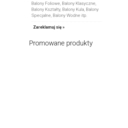
Balony Foliowe, Balony Klasyczne,
Balony Kształty, Balony Kula, Balony
Specjalne, Balony Wodne itp.
Zareklamuj się »
Sznurek do 
Promowane produkty
PR
Obręcz
PR