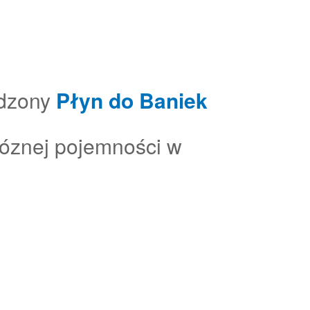
dzony
Płyn do Baniek
róznej pojemności w