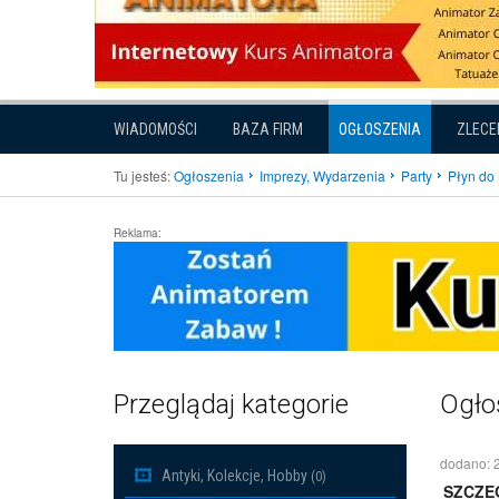
WIADOMOŚCI
BAZA FIRM
OGŁOSZENIA
ZLECE
Tu jesteś:
Ogłoszenia
Imprezy, Wydarzenia
Party
Płyn do
Reklama:
Przeglądaj kategorie
Ogło
dodano: 
Antyki, Kolekcje, Hobby
(0)
SZCZE