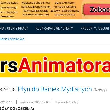
NIA / OFERTY PRACY
KODY RABATOWE / OFERTY
PRODUKTY / USŁUGI
 Baniek Mydlanych
Płyn do Baniek Mydlanych
szenie:
(Nowy)
2021.07.05
ważne do: 2050.07.05
wyświetleń: 2947
GÓŁY OGŁOSZENIA: