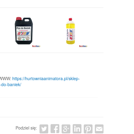
 WWW:
https://hurtowniaanimatora.pl/sklep-
n-do-baniek/
Podziel się: