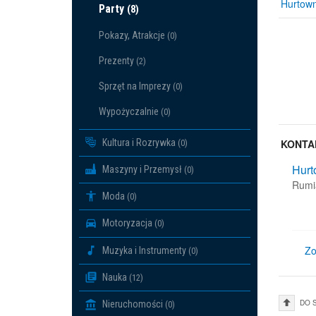
Hurtown
Party
(8)
Pokazy, Atrakcje
(0)
Prezenty
(2)
Sprzęt na Imprezy
(0)
Wypożyczalnie
(0)
Kultura i Rozrywka
KONTA
(0)
Hurt
Maszyny i Przemysł
(0)
Rum
Moda
(0)
Motoryzacja
(0)
Zo
Muzyka i Instrumenty
(0)
Nauka
(12)
DO 
Nieruchomości
(0)