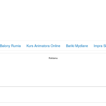
do baniek “DRZEWKO”
ODUKT:
DOSTĘPNY
12,99
PLN
Balony Rumia
Kurs Animatora Online
Bańki Mydlane
Impra S