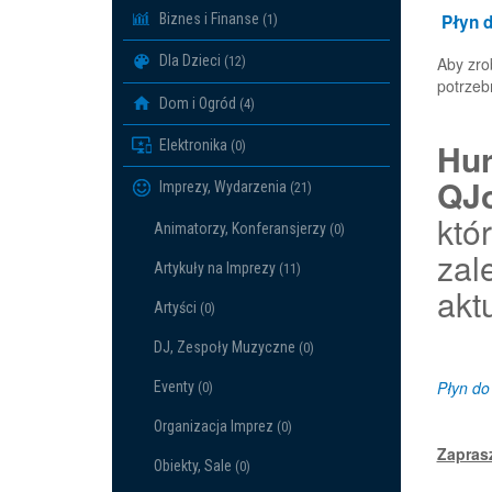
Płyn 
Biznes i Finanse
(1)
Dla Dzieci
Aby zro
(12)
potrzeb
Dom i Ogród
(4)
Hur
Elektronika
(0)
QJo
Imprezy, Wydarzenia
(21)
któ
Animatorzy, Konferansjerzy
(0)
zal
Artykuły na Imprezy
(11)
akt
Artyści
(0)
DJ, Zespoły Muzyczne
(0)
Płyn do
Eventy
(0)
Organizacja Imprez
(0)
Zapras
Obiekty, Sale
(0)