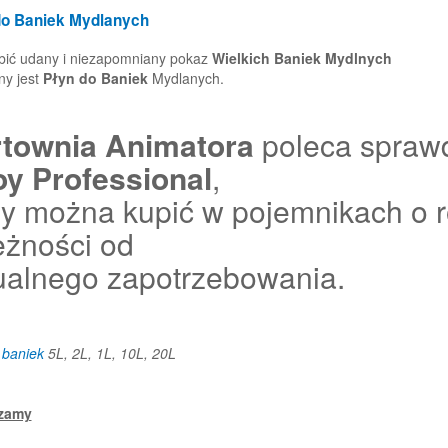
do Baniek
Mydlanych
bić udany i niezapomniany pokaz
Wielkich Baniek Mydlnych
ny jest
Płyn do Baniek
Mydlanych.
townia Animatora
poleca spraw
y Professional
,
ry można kupić w pojemnikach o 
eżności od
ualnego zapotrzebowania.
 baniek
5L, 2L, 1L, 10L, 20L
zamy