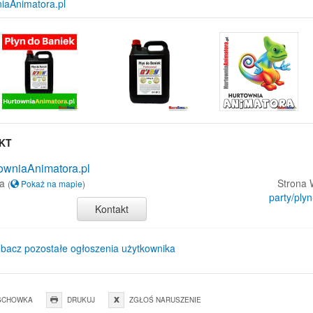
iaAnimatora.pl
KT
owniaAnimatora.pl
ia
Strona
(
Pokaż na mapie
)
party/ply
Kontakt
bacz pozostałe ogłoszenia użytkownika
SCHOWKA
DRUKUJ
ZGŁOŚ NARUSZENIE