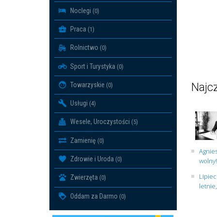
Noclegi
(0)
Praca
(1)
Rolnictwo
(0)
Sport i Turystyka
(0)
Najcz
Towarzyskie
(0)
Usługi
(4)
Wesele, Uroczystości
(5)
Zamienię
(0)
Agnies
Zdrowie i Uroda
(0)
wolny!
Lipiec
Zwierzęta
(0)
letnie
Oddam za Darmo
(0)