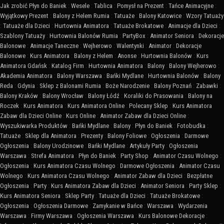
Jak zrobić Płyn do Baniek
:
Wesele
:
Tablica
:
Pomysł na Prezent
:
Tańce Animacyjne
:
Wyjątkowy Prezent
:
Balony z Helem Rumia
:
Tatuaże
:
Balony Katowice
:
Wzory Tatuaży
:
Tatuaże dla Dzieci
:
Hurtownia Animatora
:
Tatuaże Brokatowe
:
Animacje dla Dzieci
:
Szablony Tatuaży
:
Hurtownia Balonów Rumia
:
PartyBox
:
Animator Seniora
:
Dekoracje
Balonowe
:
Animacje Taneczne
:
Wejherowo
:
Walentynki
:
Animator
:
Dekoracje
Balonowe
:
Kurs Animatora
:
Balony z Helem
:
Anonse
:
Hurtownia Balonów
:
Kurs
Animatora Gdańsk
:
Katalog Firm
:
Hurtownia Animatora
:
Balony
:
Balony Wejherowo
:
Akademia Animatora
:
Balony Warszawa
:
Bańki Mydlane
:
Hurtownia Balonów
:
Balony
Reda
:
Gdynia
:
Sklep z Balonami Rumia
:
Boże Narodzenie
:
Balony Poznań
:
Zabawki
:
Balony Kraków
:
Balony Wrocław
:
Balony Łódź
:
Koraliki do Prasowania
:
Balony na
Roczek
:
Kurs Animatora
:
Kurs Animatora Online
:
Polecany Sklep
:
Kurs Animatora
Zabaw dla Dzieci Online
:
Kurs Online
:
Animator Zabaw dla Dzieci Online
:
Wyszukiwarka Produktów
:
Bańki Mydlane
:
Balony
:
Płyn do Baniek
:
Fotobudka
:
Tatuaże
:
Sklep dla Animatora
:
Prezenty
:
Balony Foliowe
:
Ogłoszenia
:
Darmowe
Ogłoszenia
:
Balony Urodzinowe
:
Bańki Mydlane
:
Artykuły Party
:
Ogłoszenia
Warszawa
:
Strefa Animatora
:
Płyn do Baniek
:
Party Shop
:
Animator Czasu Wolnego
:
Ogłoszenia
:
Kurs Animatora Czasu Wolnego
:
Darmowe Ogłoszenia
:
Animator Czasu
Wolnego
:
Kurs Animatora Czasu Wolnego
:
Animator Zabaw dla Dzieci
:
Bezpłatne
Ogłoszenia
:
Party
:
Kurs Animatora Zabaw dla Dzieci
:
Animator Seniora
:
Party Sklep
:
Kurs Animatora Seniora
:
Sklep Party
:
Tatuaże dla Dzieci
:
Tatuaże Brokatowe
:
Ogłoszenia
:
Ogłoszenia Darmowe
:
Zamykanie w Bańce
:
Warszawa
:
Wydarzenia
Warszawa
:
Firmy Warszawa
:
Ogłoszenia Warszawa
:
Kurs Balonowe Dekoracje
: