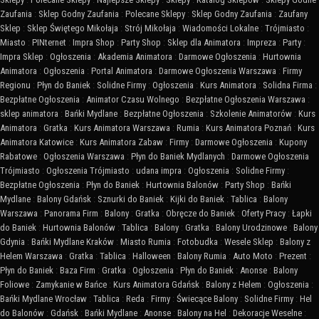
Zaufania
:
Sklep Godny Zaufania
:
Polecane Sklepy
:
Sklep Godny Zaufania
:
Zaufany
Sklep
:
Sklep Świętego Mikołaja
:
Strój Mikołaja
:
Wiadomości Lokalne
:
Trójmiasto
:
Miasto
:
PINternet
:
Impra Shop
:
Party Shop
:
Sklep dla Animatora
:
Impreza
:
Party
:
Impra Sklep
:
Ogłoszenia
:
Akademia Animatora
:
Darmowe Ogłoszenia
:
Hurtownia
Animatora
:
Ogłoszenia
:
Portal Animatora
:
Darmowe Ogłoszenia Warszawa
:
Firmy
Regionu
:
Płyn do Baniek
:
Solidne Firmy
:
Ogłoszenia
:
Kurs Animatora
:
Solidna Firma
:
Bezpłatne Ogłoszenia
:
Animator Czasu Wolnego
:
Bezpłatne Ogłoszenia Warszawa
:
sklep animatora
:
Bańki Mydlane
:
Bezpłatne Ogłoszenia
:
Szkolenie Animatorów
:
Kurs
Animatora
:
Gratka
:
Kurs Animatora Warszawa
:
Rumia
:
Kurs Animatora Poznań
:
Kurs
Animatora Katowice
:
Kurs Animatora Zabaw
:
Firmy
:
Darmowe Ogłoszenia
:
Kupony
Rabatowe
:
Ogłoszenia Warszawa
:
Płyn do Baniek Mydlanych
:
Darmowe Ogłoszenia
Trójmiasto
:
Ogłoszenia Trójmiasto
:
udana impra
:
Ogłoszenia
:
Solidne Firmy
:
Bezpłatne Ogłoszenia
:
Płyn do Baniek
:
Hurtownia Balonów
:
Party Shop
:
Bańki
Mydlane
:
Balony Gdańsk
:
Sznurki do Baniek
:
Kijki do Baniek
:
Tablica
:
Balony
Warszawa
:
Panorama Firm
:
Balony
:
Gratka
:
Obręcze do Baniek
:
Oferty Pracy
:
Łapki
do Baniek
:
Hurtownia Balonów
:
Tablica
:
Balony
:
Gratka
:
Balony Urodzinowe
:
Balony
Gdynia
:
Bańki Mydlane Kraków
:
Miasto Rumia
:
Fotobudka
:
Wesele Sklep
:
Balony z
Helem Warszawa
:
Gratka
:
Tablica
:
Halloween
:
Balony Rumia
:
Auto Moto
:
Prezent
:
Płyn do Baniek
:
Baza Firm
:
Gratka
:
Ogłoszenia
:
Płyn do Baniek
:
Anonse
:
Balony
Foliowe
:
Zamykanie w Bańce
:
Kurs Animatora Gdańsk
:
Balony z Helem
:
Ogłoszenia
:
Bańki Mydlane Wrocław
:
Tablica
:
Reda
:
Firmy
:
Świecące Balony
:
Solidne Firmy
:
Hel
do Balonów
:
Gdańsk
:
Bańki Mydlane
:
Anonse
:
Balony na Hel
:
Dekoracje Weselne
: