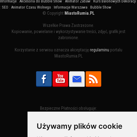
Informacje
:
Akcesoria do Bubble Show
:
Animator Zabaw
:
Kurs Balonowych Dekoracji
:
SEO
:
Animator Czasu Wolnego
:
Informacje Warszawa
:
Bubble Show
© Copyright
MiastoRumia.PL
Wszelkie Prawa Zastrzeżone.
Kopiowanie, powielanie i wykorzystywanie treści, zdjęć, grafik jest
zabronione.
Korzystanie z serwisu oznacza akceptację
regulaminu
portalu
MiastoRumia.PL
Bezpieczne Płatności obsługuje:
Używamy plików cookie