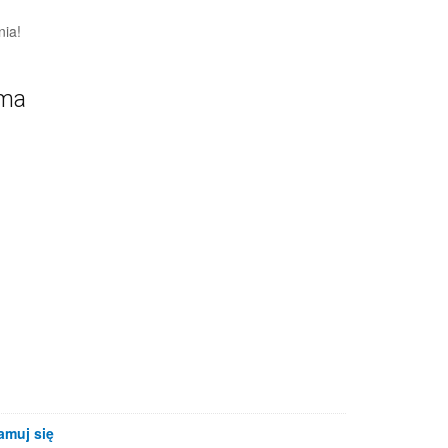
nia!
ama
amuj się