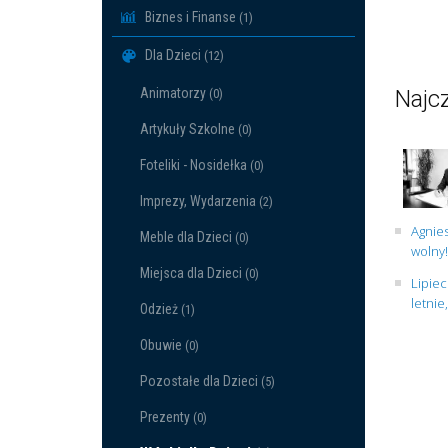
Biznes i Finanse
(1)
Dla Dzieci
(12)
Animatorzy
Najcz
(0)
Artykuły Szkolne
(0)
Foteliki - Nosidełka
(0)
Imprezy, Wydarzenia
(2)
Agnies
Meble dla Dzieci
(0)
wolny!
Miejsca dla Dzieci
(0)
Lipiec
letnie
Odzież
(1)
Obuwie
(0)
Pozostałe dla Dzieci
(5)
Prezenty
(0)