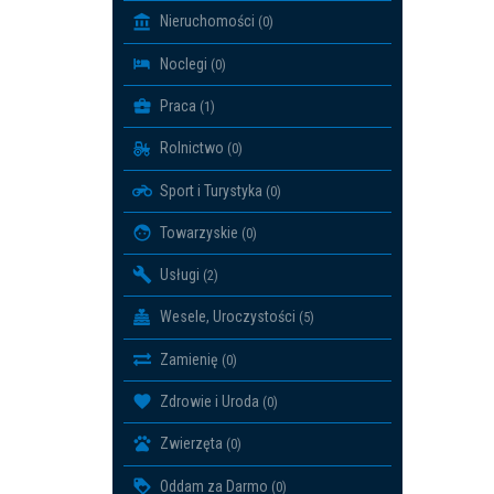
Nieruchomości
(0)
Noclegi
(0)
Praca
(1)
Rolnictwo
(0)
Sport i Turystyka
(0)
Towarzyskie
(0)
Usługi
(2)
Wesele, Uroczystości
(5)
Zamienię
(0)
Zdrowie i Uroda
(0)
Zwierzęta
(0)
Oddam za Darmo
(0)