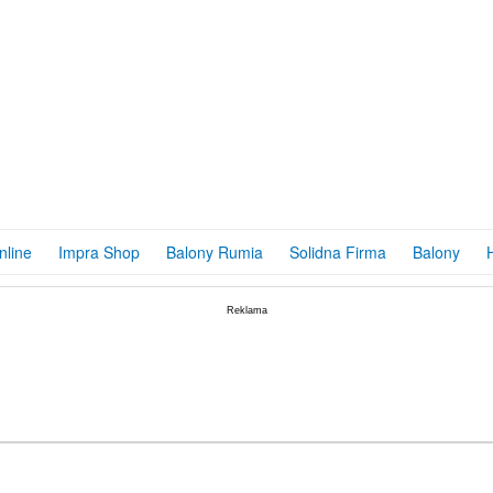
taw Prezentowy – Pł...
ODUKT:
DOSTĘPNY
29,90
PLN
nline
Impra Shop
Balony Rumia
Solidna Firma
Balony
taw Prezentowy – Pł...
ODUKT:
DOSTĘPNY
29,90
PLN