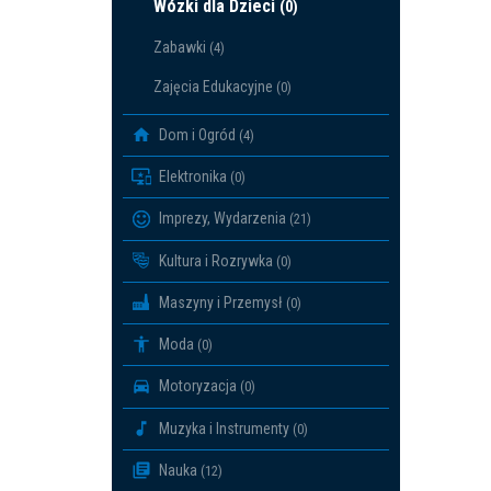
Wózki dla Dzieci
(0)
Zabawki
(4)
Zajęcia Edukacyjne
(0)
Dom i Ogród
(4)
Elektronika
(0)
Imprezy, Wydarzenia
(21)
Kultura i Rozrywka
(0)
Maszyny i Przemysł
(0)
Moda
(0)
Motoryzacja
(0)
Muzyka i Instrumenty
(0)
Nauka
(12)