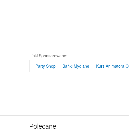
Bańkowy Zes
PR
Linki Sponsorowane:
Party Shop
Bańki Mydlane
Kurs Animatora O
Bańkowy Zes
PR
Polecane