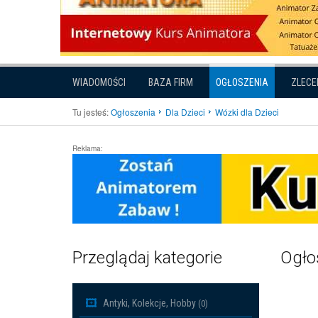
WIADOMOŚCI
BAZA FIRM
OGŁOSZENIA
ZLECE
Tu jesteś:
Ogłoszenia
Dla Dzieci
Wózki dla Dzieci
Reklama:
Przeglądaj kategorie
Ogłos
Antyki, Kolekcje, Hobby
(0)