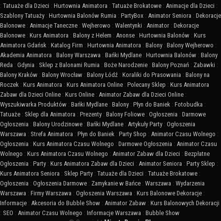
:
Tatuaże dla Dzieci
:
Hurtownia Animatora
:
Tatuaże Brokatowe
:
Animacje dla Dzieci
:
Szablony Tatuaży
:
Hurtownia Balonów Rumia
:
PartyBox
:
Animator Seniora
:
Dekoracje
Balonowe
:
Animacje Taneczne
:
Wejherowo
:
Walentynki
:
Animator
:
Dekoracje
Balonowe
:
Kurs Animatora
:
Balony z Helem
:
Anonse
:
Hurtownia Balonów
:
Kurs
Animatora Gdańsk
:
Katalog Firm
:
Hurtownia Animatora
:
Balony
:
Balony Wejherowo
:
Akademia Animatora
:
Balony Warszawa
:
Bańki Mydlane
:
Hurtownia Balonów
:
Balony
Reda
:
Gdynia
:
Sklep z Balonami Rumia
:
Boże Narodzenie
:
Balony Poznań
:
Zabawki
:
Balony Kraków
:
Balony Wrocław
:
Balony Łódź
:
Koraliki do Prasowania
:
Balony na
Roczek
:
Kurs Animatora
:
Kurs Animatora Online
:
Polecany Sklep
:
Kurs Animatora
Zabaw dla Dzieci Online
:
Kurs Online
:
Animator Zabaw dla Dzieci Online
:
Wyszukiwarka Produktów
:
Bańki Mydlane
:
Balony
:
Płyn do Baniek
:
Fotobudka
:
Tatuaże
:
Sklep dla Animatora
:
Prezenty
:
Balony Foliowe
:
Ogłoszenia
:
Darmowe
Ogłoszenia
:
Balony Urodzinowe
:
Bańki Mydlane
:
Artykuły Party
:
Ogłoszenia
Warszawa
:
Strefa Animatora
:
Płyn do Baniek
:
Party Shop
:
Animator Czasu Wolnego
:
Ogłoszenia
:
Kurs Animatora Czasu Wolnego
:
Darmowe Ogłoszenia
:
Animator Czasu
Wolnego
:
Kurs Animatora Czasu Wolnego
:
Animator Zabaw dla Dzieci
:
Bezpłatne
Ogłoszenia
:
Party
:
Kurs Animatora Zabaw dla Dzieci
:
Animator Seniora
:
Party Sklep
:
Kurs Animatora Seniora
:
Sklep Party
:
Tatuaże dla Dzieci
:
Tatuaże Brokatowe
:
Ogłoszenia
:
Ogłoszenia Darmowe
:
Zamykanie w Bańce
:
Warszawa
:
Wydarzenia
Warszawa
:
Firmy Warszawa
:
Ogłoszenia Warszawa
:
Kurs Balonowe Dekoracje
:
Informacje
:
Akcesoria do Bubble Show
:
Animator Zabaw
:
Kurs Balonowych Dekoracji
:
SEO
:
Animator Czasu Wolnego
:
Informacje Warszawa
:
Bubble Show