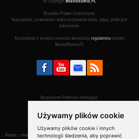
© Copyright
MiastoRumia.PL
Wszelkie Prawa Zastrzeżone.
Kopiowanie, powielanie i wykorzystywanie treści, zdjęć, grafik jest
zabronione.
Korzystanie z serwisu oznacza akceptację
regulaminu
portalu
MiastoRumia.PL
Bezpieczne Płatności obsługuje:
Używamy plików cookie
Używamy plików cookie i innych
Rumia – miasto w województwie pomorskim, w powiecie wejherowskim
technologii śledzenia, aby poprawić