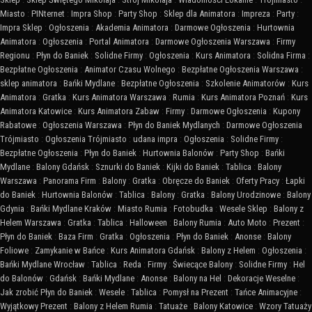
Miasto
:
PINternet
:
Impra Shop
:
Party Shop
:
Sklep dla Animatora
:
Impreza
:
Party
:
Impra Sklep
:
Ogłoszenia
:
Akademia Animatora
:
Darmowe Ogłoszenia
:
Hurtownia
Animatora
:
Ogłoszenia
:
Portal Animatora
:
Darmowe Ogłoszenia Warszawa
:
Firmy
Regionu
:
Płyn do Baniek
:
Solidne Firmy
:
Ogłoszenia
:
Kurs Animatora
:
Solidna Firma
:
Bezpłatne Ogłoszenia
:
Animator Czasu Wolnego
:
Bezpłatne Ogłoszenia Warszawa
:
sklep animatora
:
Bańki Mydlane
:
Bezpłatne Ogłoszenia
:
Szkolenie Animatorów
:
Kurs
Animatora
:
Gratka
:
Kurs Animatora Warszawa
:
Rumia
:
Kurs Animatora Poznań
:
Kurs
Animatora Katowice
:
Kurs Animatora Zabaw
:
Firmy
:
Darmowe Ogłoszenia
:
Kupony
Rabatowe
:
Ogłoszenia Warszawa
:
Płyn do Baniek Mydlanych
:
Darmowe Ogłoszenia
Trójmiasto
:
Ogłoszenia Trójmiasto
:
udana impra
:
Ogłoszenia
:
Solidne Firmy
:
Bezpłatne Ogłoszenia
:
Płyn do Baniek
:
Hurtownia Balonów
:
Party Shop
:
Bańki
Mydlane
:
Balony Gdańsk
:
Sznurki do Baniek
:
Kijki do Baniek
:
Tablica
:
Balony
Warszawa
:
Panorama Firm
:
Balony
:
Gratka
:
Obręcze do Baniek
:
Oferty Pracy
:
Łapki
do Baniek
:
Hurtownia Balonów
:
Tablica
:
Balony
:
Gratka
:
Balony Urodzinowe
:
Balony
Gdynia
:
Bańki Mydlane Kraków
:
Miasto Rumia
:
Fotobudka
:
Wesele Sklep
:
Balony z
Helem Warszawa
:
Gratka
:
Tablica
:
Halloween
:
Balony Rumia
:
Auto Moto
:
Prezent
:
Płyn do Baniek
:
Baza Firm
:
Gratka
:
Ogłoszenia
:
Płyn do Baniek
:
Anonse
:
Balony
Foliowe
:
Zamykanie w Bańce
:
Kurs Animatora Gdańsk
:
Balony z Helem
:
Ogłoszenia
:
Bańki Mydlane Wrocław
:
Tablica
:
Reda
:
Firmy
:
Świecące Balony
:
Solidne Firmy
:
Hel
do Balonów
:
Gdańsk
:
Bańki Mydlane
:
Anonse
:
Balony na Hel
:
Dekoracje Weselne
:
Jak zrobić Płyn do Baniek
:
Wesele
:
Tablica
:
Pomysł na Prezent
:
Tańce Animacyjne
:
Wyjątkowy Prezent
:
Balony z Helem Rumia
:
Tatuaże
:
Balony Katowice
:
Wzory Tatuaży