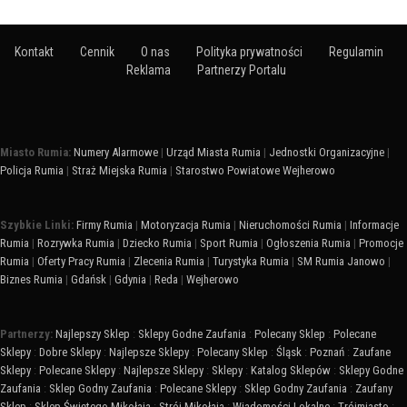
Kontakt
Cennik
O nas
Polityka prywatności
Regulamin
Reklama
Partnerzy Portalu
Miasto Rumia:
Numery Alarmowe
|
Urząd Miasta Rumia
|
Jednostki Organizacyjne
|
Policja Rumia
|
Straż Miejska Rumia
|
Starostwo Powiatowe Wejherowo
Szybkie Linki:
Firmy Rumia
|
Motoryzacja Rumia
|
Nieruchomości Rumia
|
Informacje
Rumia
|
Rozrywka Rumia
|
Dziecko Rumia
|
Sport Rumia
|
Ogłoszenia Rumia
|
Promocje
Rumia
|
Oferty Pracy Rumia
|
Zlecenia Rumia
|
Turystyka Rumia
|
SM Rumia Janowo
|
Biznes Rumia
|
Gdańsk
|
Gdynia
|
Reda
|
Wejherowo
Partnerzy:
Najlepszy Sklep
:
Sklepy Godne Zaufania
:
Polecany Sklep
:
Polecane
Sklepy
:
Dobre Sklepy
:
Najlepsze Sklepy
:
Polecany Sklep
:
Śląsk
:
Poznań
:
Zaufane
Sklepy
:
Polecane Sklepy
:
Najlepsze Sklepy
:
Sklepy
:
Katalog Sklepów
:
Sklepy Godne
Zaufania
:
Sklep Godny Zaufania
:
Polecane Sklepy
:
Sklep Godny Zaufania
:
Zaufany
Sklep
:
Sklep Świętego Mikołaja
:
Strój Mikołaja
:
Wiadomości Lokalne
:
Trójmiasto
: