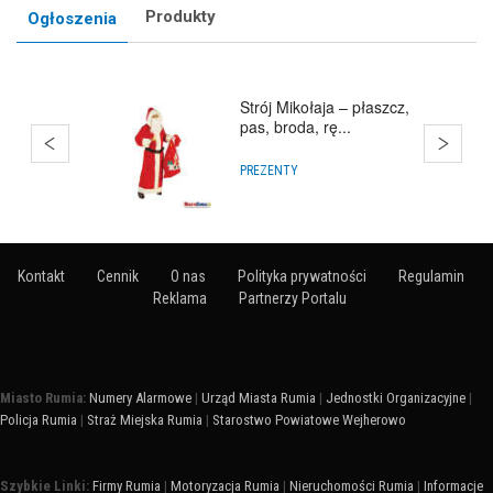
Produkty
Ogłoszenia
Strój Mikołaja – płaszcz,
pas, broda, rę...
PREZENTY
Kontakt
Cennik
O nas
Polityka prywatności
Regulamin
Reklama
Partnerzy Portalu
Miasto Rumia:
Numery Alarmowe
|
Urząd Miasta Rumia
|
Jednostki Organizacyjne
|
Policja Rumia
|
Straż Miejska Rumia
|
Starostwo Powiatowe Wejherowo
Szybkie Linki:
Firmy Rumia
|
Motoryzacja Rumia
|
Nieruchomości Rumia
|
Informacje