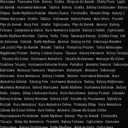
Warszawa
:
Panorama Firm
:
Balony
:
Gratka
:
Obręcze do Baniek
:
Oferty Pracy
:
Łapki
do Baniek
:
Hurtownia Balonów
:
Tablica
:
Balony
:
Gratka
:
Balony Urodzinowe
:
Balony
Gdynia
:
Bańki Mydlane Kraków
:
Miasto Rumia
:
Fotobudka
:
Wesele Sklep
:
Balony z
Helem Warszawa
:
Gratka
:
Tablica
:
Halloween
:
Balony Rumia
:
Auto Moto
:
Prezent
:
Płyn do Baniek
:
Baza Firm
:
Gratka
:
Ogłoszenia
:
Płyn do Baniek
:
Anonse
:
Balony
Foliowe
:
Zamykanie w Bańce
:
Kurs Animatora Gdańsk
:
Balony z Helem
:
Ogłoszenia
:
Bańki Mydlane Wrocław
:
Tablica
:
Reda
:
Firmy
:
Świecące Balony
:
Solidne Firmy
:
Hel
do Balonów
:
Gdańsk
:
Bańki Mydlane
:
Anonse
:
Balony na Hel
:
Dekoracje Weselne
:
Jak zrobić Płyn do Baniek
:
Wesele
:
Tablica
:
Pomysł na Prezent
:
Tańce Animacyjne
:
Wyjątkowy Prezent
:
Balony z Helem Rumia
:
Tatuaże
:
Balony Katowice
:
Wzory Tatuaży
:
Tatuaże dla Dzieci
:
Hurtownia Animatora
:
Tatuaże Brokatowe
:
Animacje dla Dzieci
:
Szablony Tatuaży
:
Hurtownia Balonów Rumia
:
PartyBox
:
Animator Seniora
:
Dekoracje
Balonowe
:
Animacje Taneczne
:
Wejherowo
:
Walentynki
:
Animator
:
Dekoracje
Balonowe
:
Kurs Animatora
:
Balony z Helem
:
Anonse
:
Hurtownia Balonów
:
Kurs
Animatora Gdańsk
:
Katalog Firm
:
Hurtownia Animatora
:
Balony
:
Balony Wejherowo
:
Akademia Animatora
:
Balony Warszawa
:
Bańki Mydlane
:
Hurtownia Balonów
:
Balony
Reda
:
Gdynia
:
Sklep z Balonami Rumia
:
Boże Narodzenie
:
Balony Poznań
:
Zabawki
:
Balony Kraków
:
Balony Wrocław
:
Balony Łódź
:
Koraliki do Prasowania
:
Balony na
Roczek
:
Kurs Animatora
:
Kurs Animatora Online
:
Polecany Sklep
:
Kurs Animatora
Zabaw dla Dzieci Online
:
Kurs Online
:
Animator Zabaw dla Dzieci Online
:
Wyszukiwarka Produktów
:
Bańki Mydlane
:
Balony
:
Płyn do Baniek
:
Fotobudka
:
Tatuaże
:
Sklep dla Animatora
:
Prezenty
:
Balony Foliowe
:
Ogłoszenia
:
Darmowe
Ogłoszenia
:
Balony Urodzinowe
:
Bańki Mydlane
:
Artykuły Party
:
Ogłoszenia