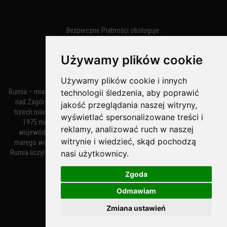
Bezpieczne Płatności obsługuje:
Używamy plików cookie
Używamy plików cookie i innych
Rumia – miasto w województwie pomorskim, w powiecie wejherowskim
technologii śledzenia, aby poprawić
nad Zagórską Strugą. Z miastami Wejherowem i Redą tworzy zespół
jakość przeglądania naszej witryny,
trzech miast zwany Małym Trójmiastem Kaszubskim. W latach 1945–
wyświetlać spersonalizowane treści i
1975 miasto administracyjnie należało do tak zwanego dużego
reklamy, analizować ruch w naszej
województwa gdańskiego, a w latach 1975–1998 do tak zwanego
witrynie i wiedzieć, skąd pochodzą
małego województwa gdańskiego. Według danych z 1 stycznia 2018
Rumia liczyła 48 632 mieszkańców. Jest największym polskim miastem
nasi użytkownicy.
nie będącym siedzibą powiatu.
Zgoda
Odmawiam
MiastoRumia.PL
Zmiana ustawień