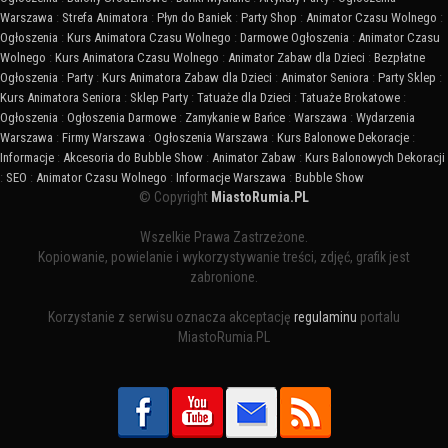
Warszawa
:
Strefa Animatora
:
Płyn do Baniek
:
Party Shop
:
Animator Czasu Wolnego
:
Ogłoszenia
:
Kurs Animatora Czasu Wolnego
:
Darmowe Ogłoszenia
:
Animator Czasu
Wolnego
:
Kurs Animatora Czasu Wolnego
:
Animator Zabaw dla Dzieci
:
Bezpłatne
Ogłoszenia
:
Party
:
Kurs Animatora Zabaw dla Dzieci
:
Animator Seniora
:
Party Sklep
:
Kurs Animatora Seniora
:
Sklep Party
:
Tatuaże dla Dzieci
:
Tatuaże Brokatowe
:
Ogłoszenia
:
Ogłoszenia Darmowe
:
Zamykanie w Bańce
:
Warszawa
:
Wydarzenia
Warszawa
:
Firmy Warszawa
:
Ogłoszenia Warszawa
:
Kurs Balonowe Dekoracje
:
Informacje
:
Akcesoria do Bubble Show
:
Animator Zabaw
:
Kurs Balonowych Dekoracji
:
SEO
:
Animator Czasu Wolnego
:
Informacje Warszawa
:
Bubble Show
© Copyright
MiastoRumia.PL
Wszelkie Prawa Zastrzeżone.
Kopiowanie, powielanie i wykorzystywanie treści, zdjęć, grafik jest
zabronione.
Korzystanie z serwisu oznacza akceptację
regulaminu
portalu
MiastoRumia.PL