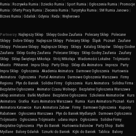
Rumia
|
Rozrywka Rumia
|
Dziecko Rumia
|
Sport Rumia
|
Ogłoszenia Rumia
|
Promocje
Rumia
|
Oferty Pracy Rumia
|
Zlecenia Rumia
|
Turystyka Rumia
|
SM Rumia Janowo
|
Biznes Rumia
|
Gdańsk
|
Gdynia
|
Reda
|
Wejherowo
Partnerzy:
Najlepszy Sklep
:
Sklepy Godne Zaufania
:
Polecany Sklep
:
Polecane
Sklepy
:
Dobre Sklepy
:
Najlepsze Sklepy
:
Polecany Sklep
:
Śląsk
:
Poznań
:
Zaufane
Sklepy
:
Polecane Sklepy
:
Najlepsze Sklepy
:
Sklepy
:
Katalog Sklepów
:
Sklepy Godne
Zaufania
:
Sklep Godny Zaufania
:
Polecane Sklepy
:
Sklep Godny Zaufania
:
Zaufany
Sklep
:
Sklep Świętego Mikołaja
:
Strój Mikołaja
:
Wiadomości Lokalne
:
Trójmiasto
:
Miasto
:
PINternet
:
Impra Shop
:
Party Shop
:
Sklep dla Animatora
:
Impreza
:
Party
:
Impra Sklep
:
Ogłoszenia
:
Akademia Animatora
:
Darmowe Ogłoszenia
:
Hurtownia
Animatora
:
Ogłoszenia
:
Portal Animatora
:
Darmowe Ogłoszenia Warszawa
:
Firmy
Regionu
:
Płyn do Baniek
:
Solidne Firmy
:
Ogłoszenia
:
Kurs Animatora
:
Solidna Firma
:
Bezpłatne Ogłoszenia
:
Animator Czasu Wolnego
:
Bezpłatne Ogłoszenia Warszawa
:
sklep animatora
:
Bańki Mydlane
:
Bezpłatne Ogłoszenia
:
Szkolenie Animatorów
:
Kurs
Animatora
:
Gratka
:
Kurs Animatora Warszawa
:
Rumia
:
Kurs Animatora Poznań
:
Kurs
Animatora Katowice
:
Kurs Animatora Zabaw
:
Firmy
:
Darmowe Ogłoszenia
:
Kupony
Rabatowe
:
Ogłoszenia Warszawa
:
Płyn do Baniek Mydlanych
:
Darmowe Ogłoszenia
Trójmiasto
:
Ogłoszenia Trójmiasto
:
udana impra
:
Ogłoszenia
:
Solidne Firmy
:
Bezpłatne Ogłoszenia
:
Płyn do Baniek
:
Hurtownia Balonów
:
Party Shop
:
Bańki
Mydlane
:
Balony Gdańsk
:
Sznurki do Baniek
:
Kijki do Baniek
:
Tablica
:
Balony