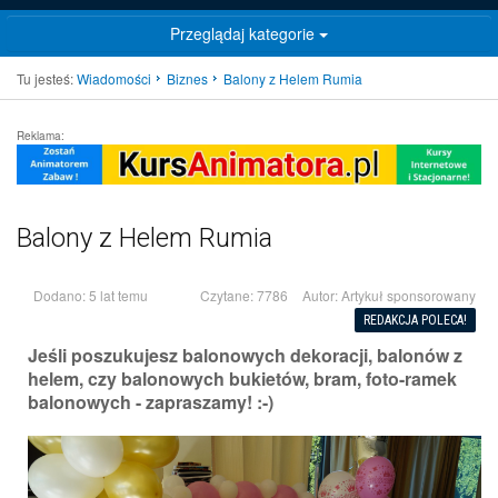
Przeglądaj kategorie
Tu jesteś:
Wiadomości
Biznes
Balony z Helem Rumia
Reklama:
Balony z Helem Rumia
Dodano: 5 lat temu
Czytane: 7786
Autor:
Artykuł sponsorowany
REDAKCJA POLECA!
Jeśli poszukujesz balonowych dekoracji, balonów z
helem, czy balonowych bukietów, bram, foto-ramek
balonowych - zapraszamy! :-)