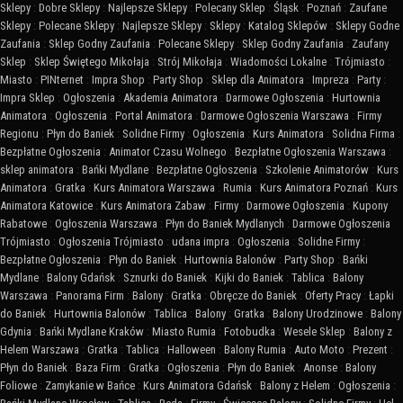
Sklepy
:
Dobre Sklepy
:
Najlepsze Sklepy
:
Polecany Sklep
:
Śląsk
:
Poznań
:
Zaufane
Sklepy
:
Polecane Sklepy
:
Najlepsze Sklepy
:
Sklepy
:
Katalog Sklepów
:
Sklepy Godne
Zaufania
:
Sklep Godny Zaufania
:
Polecane Sklepy
:
Sklep Godny Zaufania
:
Zaufany
Sklep
:
Sklep Świętego Mikołaja
:
Strój Mikołaja
:
Wiadomości Lokalne
:
Trójmiasto
:
Miasto
:
PINternet
:
Impra Shop
:
Party Shop
:
Sklep dla Animatora
:
Impreza
:
Party
:
Impra Sklep
:
Ogłoszenia
:
Akademia Animatora
:
Darmowe Ogłoszenia
:
Hurtownia
Animatora
:
Ogłoszenia
:
Portal Animatora
:
Darmowe Ogłoszenia Warszawa
:
Firmy
Regionu
:
Płyn do Baniek
:
Solidne Firmy
:
Ogłoszenia
:
Kurs Animatora
:
Solidna Firma
:
Bezpłatne Ogłoszenia
:
Animator Czasu Wolnego
:
Bezpłatne Ogłoszenia Warszawa
:
sklep animatora
:
Bańki Mydlane
:
Bezpłatne Ogłoszenia
:
Szkolenie Animatorów
:
Kurs
Animatora
:
Gratka
:
Kurs Animatora Warszawa
:
Rumia
:
Kurs Animatora Poznań
:
Kurs
Animatora Katowice
:
Kurs Animatora Zabaw
:
Firmy
:
Darmowe Ogłoszenia
:
Kupony
Rabatowe
:
Ogłoszenia Warszawa
:
Płyn do Baniek Mydlanych
:
Darmowe Ogłoszenia
Trójmiasto
:
Ogłoszenia Trójmiasto
:
udana impra
:
Ogłoszenia
:
Solidne Firmy
:
Bezpłatne Ogłoszenia
:
Płyn do Baniek
:
Hurtownia Balonów
:
Party Shop
:
Bańki
Mydlane
:
Balony Gdańsk
:
Sznurki do Baniek
:
Kijki do Baniek
:
Tablica
:
Balony
Warszawa
:
Panorama Firm
:
Balony
:
Gratka
:
Obręcze do Baniek
:
Oferty Pracy
:
Łapki
do Baniek
:
Hurtownia Balonów
:
Tablica
:
Balony
:
Gratka
:
Balony Urodzinowe
:
Balony
Gdynia
:
Bańki Mydlane Kraków
:
Miasto Rumia
:
Fotobudka
:
Wesele Sklep
:
Balony z
Helem Warszawa
:
Gratka
:
Tablica
:
Halloween
:
Balony Rumia
:
Auto Moto
:
Prezent
:
Płyn do Baniek
:
Baza Firm
:
Gratka
:
Ogłoszenia
:
Płyn do Baniek
:
Anonse
:
Balony
Foliowe
:
Zamykanie w Bańce
:
Kurs Animatora Gdańsk
:
Balony z Helem
:
Ogłoszenia
: