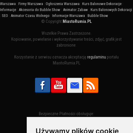
Warszawa
:
Firmy Warszawa
:
Ogłoszenia Warszawa
:
Kurs Balonowe Dekoracje
:
Informacje
:
Akcesoria do Bubble Show
:
Animator Zabaw
:
Kurs Balonowych Dekoracji
:
SEO
:
Animator Czasu Wolnego
:
Informacje Warszawa
:
Bubble Show
© Copyright
MiastoRumia.PL
Wszelkie Prawa Zastrzeżone.
Kopiowanie, powielanie i wykorzystywanie treści, zdjęć, grafik jest
zabronione.
Korzystanie z serwisu oznacza akceptację
regulaminu
portalu
MiastoRumia.PL
Bezpieczne Płatności obsługuje:
Używamy plików cookie