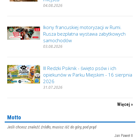
04.08.2026
Ikony francuskiej motoryzacji w Rumi.
Rusza bezpłatna wystawa zabytkowych
samochodów
03.08.2026
III Redzki Psiknik - święto psów i ich
opiekunów w Parku Miejskim - 16 sierpnia
2026
31.07.2026
Więcej »
Motto
Jeśli chcesz znaleźć źródło, musisz iść do góry, pod prąd
Jan Paweł II