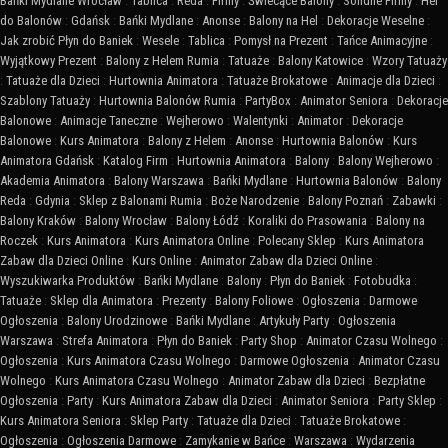
Bańki Mydlane Wrocław
:
Tablica
:
Reda
:
Firmy
:
Świecące Balony
:
Solidne Firmy
:
Hel
do Balonów
:
Gdańsk
:
Bańki Mydlane
:
Anonse
:
Balony na Hel
:
Dekoracje Weselne
:
Jak zrobić Płyn do Baniek
:
Wesele
:
Tablica
:
Pomysł na Prezent
:
Tańce Animacyjne
:
Wyjątkowy Prezent
:
Balony z Helem Rumia
:
Tatuaże
:
Balony Katowice
:
Wzory Tatuaży
:
Tatuaże dla Dzieci
:
Hurtownia Animatora
:
Tatuaże Brokatowe
:
Animacje dla Dzieci
:
Szablony Tatuaży
:
Hurtownia Balonów Rumia
:
PartyBox
:
Animator Seniora
:
Dekoracje
Balonowe
:
Animacje Taneczne
:
Wejherowo
:
Walentynki
:
Animator
:
Dekoracje
Balonowe
:
Kurs Animatora
:
Balony z Helem
:
Anonse
:
Hurtownia Balonów
:
Kurs
Animatora Gdańsk
:
Katalog Firm
:
Hurtownia Animatora
:
Balony
:
Balony Wejherowo
:
Akademia Animatora
:
Balony Warszawa
:
Bańki Mydlane
:
Hurtownia Balonów
:
Balony
Reda
:
Gdynia
:
Sklep z Balonami Rumia
:
Boże Narodzenie
:
Balony Poznań
:
Zabawki
:
Balony Kraków
:
Balony Wrocław
:
Balony Łódź
:
Koraliki do Prasowania
:
Balony na
Roczek
:
Kurs Animatora
:
Kurs Animatora Online
:
Polecany Sklep
:
Kurs Animatora
Zabaw dla Dzieci Online
:
Kurs Online
:
Animator Zabaw dla Dzieci Online
:
Wyszukiwarka Produktów
:
Bańki Mydlane
:
Balony
:
Płyn do Baniek
:
Fotobudka
:
Tatuaże
:
Sklep dla Animatora
:
Prezenty
:
Balony Foliowe
:
Ogłoszenia
:
Darmowe
Ogłoszenia
:
Balony Urodzinowe
:
Bańki Mydlane
:
Artykuły Party
:
Ogłoszenia
Warszawa
:
Strefa Animatora
:
Płyn do Baniek
:
Party Shop
:
Animator Czasu Wolnego
:
Ogłoszenia
:
Kurs Animatora Czasu Wolnego
:
Darmowe Ogłoszenia
:
Animator Czasu
Wolnego
:
Kurs Animatora Czasu Wolnego
:
Animator Zabaw dla Dzieci
:
Bezpłatne
Ogłoszenia
:
Party
:
Kurs Animatora Zabaw dla Dzieci
:
Animator Seniora
:
Party Sklep
:
Kurs Animatora Seniora
:
Sklep Party
:
Tatuaże dla Dzieci
:
Tatuaże Brokatowe
:
Ogłoszenia
:
Ogłoszenia Darmowe
:
Zamykanie w Bańce
:
Warszawa
:
Wydarzenia