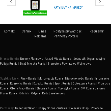
ARTYKUŁY NA IMPREZY
Kontakt
Cennik
O nas
Polityka prywatności
Regulamin
Reklama
Partnerzy Portalu
Miasto Rumia:
Numery Alarmowe
|
Urząd Miasta Rumia
|
Jednostki Organizacyjne
|
Policja Rumia
|
Straż Miejska Rumia
|
Starostwo Powiatowe Wejherowo
Szybkie Linki:
Firmy Rumia
|
Motoryzacja Rumia
|
Nieruchomości Rumia
|
Informacje
Rumia
|
Rozrywka Rumia
|
Dziecko Rumia
|
Sport Rumia
|
Ogłoszenia Rumia
|
Promocje
Rumia
|
Oferty Pracy Rumia
|
Zlecenia Rumia
|
Turystyka Rumia
|
SM Rumia Janowo
|
Biznes Rumia
|
Gdańsk
|
Gdynia
|
Reda
|
Wejherowo
Partnerzy:
Najlepszy Sklep
:
Sklepy Godne Zaufania
:
Polecany Sklep
:
Polecane