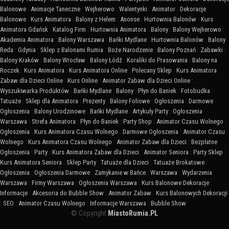
Balonowe
:
Animacje Taneczne
:
Wejherowo
:
Walentynki
:
Animator
:
Dekoracje
Balonowe
:
Kurs Animatora
:
Balony z Helem
:
Anonse
:
Hurtownia Balonów
:
Kurs
Animatora Gdańsk
:
Katalog Firm
:
Hurtownia Animatora
:
Balony
:
Balony Wejherowo
:
Akademia Animatora
:
Balony Warszawa
:
Bańki Mydlane
:
Hurtownia Balonów
:
Balony
Reda
:
Gdynia
:
Sklep z Balonami Rumia
:
Boże Narodzenie
:
Balony Poznań
:
Zabawki
:
Balony Kraków
:
Balony Wrocław
:
Balony Łódź
:
Koraliki do Prasowania
:
Balony na
Roczek
:
Kurs Animatora
:
Kurs Animatora Online
:
Polecany Sklep
:
Kurs Animatora
Zabaw dla Dzieci Online
:
Kurs Online
:
Animator Zabaw dla Dzieci Online
:
Wyszukiwarka Produktów
:
Bańki Mydlane
:
Balony
:
Płyn do Baniek
:
Fotobudka
:
Tatuaże
:
Sklep dla Animatora
:
Prezenty
:
Balony Foliowe
:
Ogłoszenia
:
Darmowe
Ogłoszenia
:
Balony Urodzinowe
:
Bańki Mydlane
:
Artykuły Party
:
Ogłoszenia
Warszawa
:
Strefa Animatora
:
Płyn do Baniek
:
Party Shop
:
Animator Czasu Wolnego
:
Ogłoszenia
:
Kurs Animatora Czasu Wolnego
:
Darmowe Ogłoszenia
:
Animator Czasu
Wolnego
:
Kurs Animatora Czasu Wolnego
:
Animator Zabaw dla Dzieci
:
Bezpłatne
Ogłoszenia
:
Party
:
Kurs Animatora Zabaw dla Dzieci
:
Animator Seniora
:
Party Sklep
:
Kurs Animatora Seniora
:
Sklep Party
:
Tatuaże dla Dzieci
:
Tatuaże Brokatowe
:
Ogłoszenia
:
Ogłoszenia Darmowe
:
Zamykanie w Bańce
:
Warszawa
:
Wydarzenia
Warszawa
:
Firmy Warszawa
:
Ogłoszenia Warszawa
:
Kurs Balonowe Dekoracje
:
Informacje
:
Akcesoria do Bubble Show
:
Animator Zabaw
:
Kurs Balonowych Dekoracji
:
SEO
:
Animator Czasu Wolnego
:
Informacje Warszawa
:
Bubble Show
© Copyright
MiastoRumia.PL