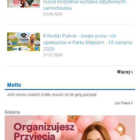
Rusza bezpłatna wystawa zabytkowych
samochodów
03.08.2026
III Redzki Psiknik - święto psów i ich
opiekunów w Parku Miejskim - 16 sierpnia
2026
31.07.2026
Więcej »
Motto
Jeśli chcesz znaleźć źródło, musisz iść do góry, pod prąd
Jan Paweł II
Reklama