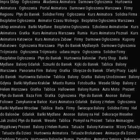
Impra Sklep
:
Ogłoszenia
:
Akademia Animatora
:
Darmowe Ogłoszenia
:
Hurtownia
Animatora
:
Ogłoszenia
:
Portal Animatora
:
Darmowe Ogłoszenia Warszawa
:
Firmy
Regionu
:
Płyn do Baniek
:
Solidne Firmy
:
Ogłoszenia
:
Kurs Animatora
:
Solidna Firma
:
Bezpłatne Ogłoszenia
:
Animator Czasu Wolnego
:
Bezpłatne Ogłoszenia Warszawa
:
sklep animatora
:
Bańki Mydlane
:
Bezpłatne Ogłoszenia
:
Szkolenie Animatorów
:
Kurs
Animatora
:
Gratka
:
Kurs Animatora Warszawa
:
Rumia
:
Kurs Animatora Poznań
:
Kurs
Animatora Katowice
:
Kurs Animatora Zabaw
:
Firmy
:
Darmowe Ogłoszenia
:
Kupony
Rabatowe
:
Ogłoszenia Warszawa
:
Płyn do Baniek Mydlanych
:
Darmowe Ogłoszenia
Trójmiasto
:
Ogłoszenia Trójmiasto
:
udana impra
:
Ogłoszenia
:
Solidne Firmy
:
Bezpłatne Ogłoszenia
:
Płyn do Baniek
:
Hurtownia Balonów
:
Party Shop
:
Bańki
Mydlane
:
Balony Gdańsk
:
Sznurki do Baniek
:
Kijki do Baniek
:
Tablica
:
Balony
Warszawa
:
Panorama Firm
:
Balony
:
Gratka
:
Obręcze do Baniek
:
Oferty Pracy
:
Łapki
do Baniek
:
Hurtownia Balonów
:
Tablica
:
Balony
:
Gratka
:
Balony Urodzinowe
:
Balony
Gdynia
:
Bańki Mydlane Kraków
:
Miasto Rumia
:
Fotobudka
:
Wesele Sklep
:
Balony z
Helem Warszawa
:
Gratka
:
Tablica
:
Halloween
:
Balony Rumia
:
Auto Moto
:
Prezent
:
Płyn do Baniek
:
Baza Firm
:
Gratka
:
Ogłoszenia
:
Płyn do Baniek
:
Anonse
:
Balony
Foliowe
:
Zamykanie w Bańce
:
Kurs Animatora Gdańsk
:
Balony z Helem
:
Ogłoszenia
:
Bańki Mydlane Wrocław
:
Tablica
:
Reda
:
Firmy
:
Świecące Balony
:
Solidne Firmy
:
Hel
do Balonów
:
Gdańsk
:
Bańki Mydlane
:
Anonse
:
Balony na Hel
:
Dekoracje Weselne
:
Jak zrobić Płyn do Baniek
:
Wesele
:
Tablica
:
Pomysł na Prezent
:
Tańce Animacyjne
:
Wyjątkowy Prezent
:
Balony z Helem Rumia
:
Tatuaże
:
Balony Katowice
:
Wzory Tatuaży
:
Tatuaże dla Dzieci
:
Hurtownia Animatora
:
Tatuaże Brokatowe
:
Animacje dla Dzieci
:
Szablony Tatuaży
:
Hurtownia Balonów Rumia
:
PartyBox
:
Animator Seniora
:
Dekoracje