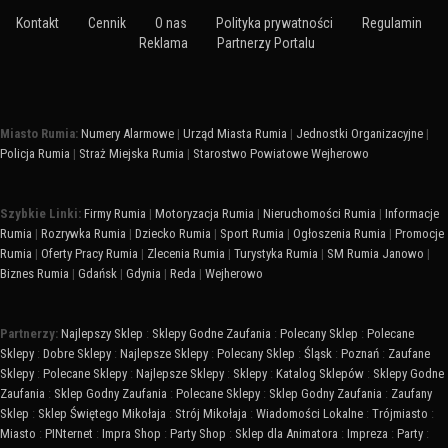
Kontakt
Cennik
O nas
Polityka prywatności
Regulamin
Reklama
Partnerzy Portalu
Miasto Rumia:
Numery Alarmowe
|
Urząd Miasta Rumia
|
Jednostki Organizacyjne
|
Policja Rumia
|
Straż Miejska Rumia
|
Starostwo Powiatowe Wejherowo
Szybkie Linki:
Firmy Rumia
|
Motoryzacja Rumia
|
Nieruchomości Rumia
|
Informacje
Rumia
|
Rozrywka Rumia
|
Dziecko Rumia
|
Sport Rumia
|
Ogłoszenia Rumia
|
Promocje
Rumia
|
Oferty Pracy Rumia
|
Zlecenia Rumia
|
Turystyka Rumia
|
SM Rumia Janowo
|
Biznes Rumia
|
Gdańsk
|
Gdynia
|
Reda
|
Wejherowo
Partnerzy:
Najlepszy Sklep
:
Sklepy Godne Zaufania
:
Polecany Sklep
:
Polecane
Sklepy
:
Dobre Sklepy
:
Najlepsze Sklepy
:
Polecany Sklep
:
Śląsk
:
Poznań
:
Zaufane
Sklepy
:
Polecane Sklepy
:
Najlepsze Sklepy
:
Sklepy
:
Katalog Sklepów
:
Sklepy Godne
Zaufania
:
Sklep Godny Zaufania
:
Polecane Sklepy
:
Sklep Godny Zaufania
:
Zaufany
Sklep
:
Sklep Świętego Mikołaja
:
Strój Mikołaja
:
Wiadomości Lokalne
:
Trójmiasto
:
Miasto
:
PINternet
:
Impra Shop
:
Party Shop
:
Sklep dla Animatora
:
Impreza
:
Party
: