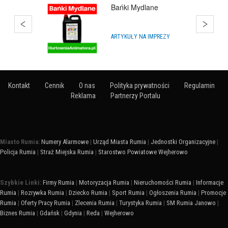
Bańki Mydlane
ARTYKUŁY NA IMPREZY
Kontakt
Cennik
O nas
Polityka prywatności
Regulamin
Reklama
Partnerzy Portalu
Miasto Rumia:
Numery Alarmowe
|
Urząd Miasta Rumia
|
Jednostki Organizacyjne
|
Policja Rumia
|
Straż Miejska Rumia
|
Starostwo Powiatowe Wejherowo
Szybkie Linki:
Firmy Rumia
|
Motoryzacja Rumia
|
Nieruchomości Rumia
|
Informacje
Rumia
|
Rozrywka Rumia
|
Dziecko Rumia
|
Sport Rumia
|
Ogłoszenia Rumia
|
Promocje
Rumia
|
Oferty Pracy Rumia
|
Zlecenia Rumia
|
Turystyka Rumia
|
SM Rumia Janowo
|
Biznes Rumia
|
Gdańsk
|
Gdynia
|
Reda
|
Wejherowo