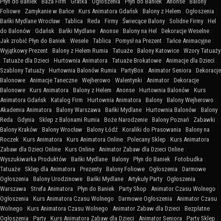
Płyn do Baniek
:
Baza Firm
:
Gratka
:
Ogłoszenia
:
Płyn do Baniek
:
Anonse
:
Balony
Foliowe
:
Zamykanie w Bańce
:
Kurs Animatora Gdańsk
:
Balony z Helem
:
Ogłoszenia
:
Bańki Mydlane Wrocław
:
Tablica
:
Reda
:
Firmy
:
Świecące Balony
:
Solidne Firmy
:
Hel
do Balonów
:
Gdańsk
:
Bańki Mydlane
:
Anonse
:
Balony na Hel
:
Dekoracje Weselne
:
Jak zrobić Płyn do Baniek
:
Wesele
:
Tablica
:
Pomysł na Prezent
:
Tańce Animacyjne
:
Wyjątkowy Prezent
:
Balony z Helem Rumia
:
Tatuaże
:
Balony Katowice
:
Wzory Tatuaży
:
Tatuaże dla Dzieci
:
Hurtownia Animatora
:
Tatuaże Brokatowe
:
Animacje dla Dzieci
:
Szablony Tatuaży
:
Hurtownia Balonów Rumia
:
PartyBox
:
Animator Seniora
:
Dekoracje
Balonowe
:
Animacje Taneczne
:
Wejherowo
:
Walentynki
:
Animator
:
Dekoracje
Balonowe
:
Kurs Animatora
:
Balony z Helem
:
Anonse
:
Hurtownia Balonów
:
Kurs
Animatora Gdańsk
:
Katalog Firm
:
Hurtownia Animatora
:
Balony
:
Balony Wejherowo
:
Akademia Animatora
:
Balony Warszawa
:
Bańki Mydlane
:
Hurtownia Balonów
:
Balony
Reda
:
Gdynia
:
Sklep z Balonami Rumia
:
Boże Narodzenie
:
Balony Poznań
:
Zabawki
:
Balony Kraków
:
Balony Wrocław
:
Balony Łódź
:
Koraliki do Prasowania
:
Balony na
Roczek
:
Kurs Animatora
:
Kurs Animatora Online
:
Polecany Sklep
:
Kurs Animatora
Zabaw dla Dzieci Online
:
Kurs Online
:
Animator Zabaw dla Dzieci Online
:
Wyszukiwarka Produktów
:
Bańki Mydlane
:
Balony
:
Płyn do Baniek
:
Fotobudka
:
Tatuaże
:
Sklep dla Animatora
:
Prezenty
:
Balony Foliowe
:
Ogłoszenia
:
Darmowe
Ogłoszenia
:
Balony Urodzinowe
:
Bańki Mydlane
:
Artykuły Party
:
Ogłoszenia
Warszawa
:
Strefa Animatora
:
Płyn do Baniek
:
Party Shop
:
Animator Czasu Wolnego
:
Ogłoszenia
:
Kurs Animatora Czasu Wolnego
:
Darmowe Ogłoszenia
:
Animator Czasu
Wolnego
:
Kurs Animatora Czasu Wolnego
:
Animator Zabaw dla Dzieci
:
Bezpłatne
Ogłoszenia
:
Party
:
Kurs Animatora Zabaw dla Dzieci
:
Animator Seniora
:
Party Sklep
: