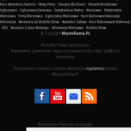
Kurs Animatora Seniora
:
Sklep Party
:
Tatuaże dla Dzieci
:
Tatuaże Brokatowe
:
Ogłoszenia
:
Ogłoszenia Darmowe
:
Zamykanie w Bańce
:
Warszawa
:
Wydarzenia
Warszawa
:
Firmy Warszawa
:
Ogłoszenia Warszawa
:
Kurs Balonowe Dekoracje
:
Informacje
:
Akcesoria do Bubble Show
:
Animator Zabaw
:
Kurs Balonowych Dekoracji
:
SEO
:
Animator Czasu Wolnego
:
Informacje Warszawa
:
Bubble Show
© Copyright
MiastoRumia.PL
Wszelkie Prawa Zastrzeżone.
Kopiowanie, powielanie i wykorzystywanie treści, zdjęć, grafik jest
zabronione.
Korzystanie z serwisu oznacza akceptację
regulaminu
portalu
MiastoRumia.PL
Bezpieczne Płatności obsługuje: