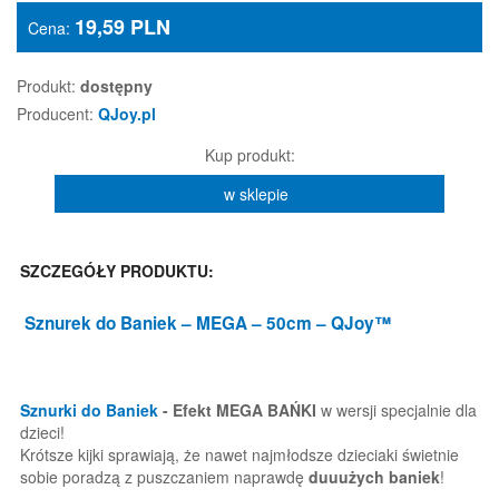
19,59
PLN
Cena:
Produkt:
dostępny
Producent:
QJoy.pl
Kup produkt:
w sklepie
SZCZEGÓŁY PRODUKTU:
Sznurek do Baniek
– MEGA – 50cm – QJoy™
Sznurki do Baniek
- Efekt MEGA BAŃKI
w wersji specjalnie dla
dzieci!
Krótsze kijki sprawiają, że nawet najmłodsze dzieciaki świetnie
sobie poradzą z puszczaniem naprawdę
duuużych baniek
!