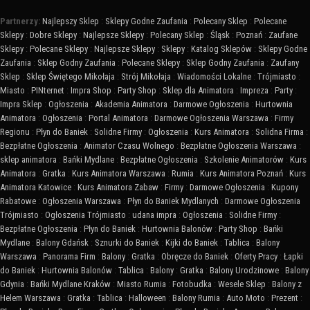
Partnerzy:
Najlepszy Sklep
:
Sklepy Godne Zaufania
:
Polecany Sklep
:
Polecane
Sklepy
:
Dobre Sklepy
:
Najlepsze Sklepy
:
Polecany Sklep
:
Śląsk
:
Poznań
:
Zaufane
Sklepy
:
Polecane Sklepy
:
Najlepsze Sklepy
:
Sklepy
:
Katalog Sklepów
:
Sklepy Godne
Zaufania
:
Sklep Godny Zaufania
:
Polecane Sklepy
:
Sklep Godny Zaufania
:
Zaufany
Sklep
:
Sklep Świętego Mikołaja
:
Strój Mikołaja
:
Wiadomości Lokalne
:
Trójmiasto
:
Miasto
:
PINternet
:
Impra Shop
:
Party Shop
:
Sklep dla Animatora
:
Impreza
:
Party
:
Impra Sklep
:
Ogłoszenia
:
Akademia Animatora
:
Darmowe Ogłoszenia
:
Hurtownia
Animatora
:
Ogłoszenia
:
Portal Animatora
:
Darmowe Ogłoszenia Warszawa
:
Firmy
Regionu
:
Płyn do Baniek
:
Solidne Firmy
:
Ogłoszenia
:
Kurs Animatora
:
Solidna Firma
:
Bezpłatne Ogłoszenia
:
Animator Czasu Wolnego
:
Bezpłatne Ogłoszenia Warszawa
:
sklep animatora
:
Bańki Mydlane
:
Bezpłatne Ogłoszenia
:
Szkolenie Animatorów
:
Kurs
Animatora
:
Gratka
:
Kurs Animatora Warszawa
:
Rumia
:
Kurs Animatora Poznań
:
Kurs
Animatora Katowice
:
Kurs Animatora Zabaw
:
Firmy
:
Darmowe Ogłoszenia
:
Kupony
Rabatowe
:
Ogłoszenia Warszawa
:
Płyn do Baniek Mydlanych
:
Darmowe Ogłoszenia
Trójmiasto
:
Ogłoszenia Trójmiasto
:
udana impra
:
Ogłoszenia
:
Solidne Firmy
:
Bezpłatne Ogłoszenia
:
Płyn do Baniek
:
Hurtownia Balonów
:
Party Shop
:
Bańki
Mydlane
:
Balony Gdańsk
:
Sznurki do Baniek
:
Kijki do Baniek
:
Tablica
:
Balony
Warszawa
:
Panorama Firm
:
Balony
:
Gratka
:
Obręcze do Baniek
:
Oferty Pracy
:
Łapki
do Baniek
:
Hurtownia Balonów
:
Tablica
:
Balony
:
Gratka
:
Balony Urodzinowe
:
Balony
Gdynia
:
Bańki Mydlane Kraków
:
Miasto Rumia
:
Fotobudka
:
Wesele Sklep
:
Balony z
Helem Warszawa
:
Gratka
:
Tablica
:
Halloween
:
Balony Rumia
:
Auto Moto
:
Prezent
: