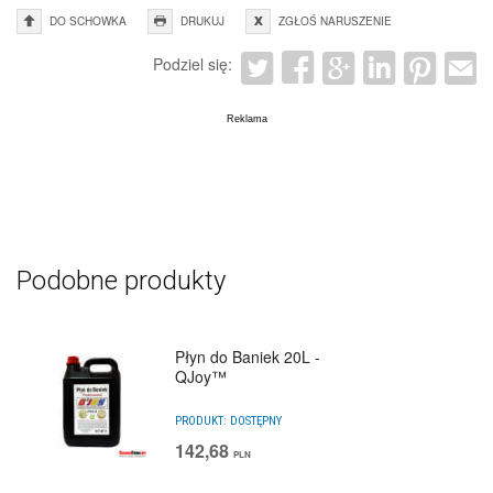
DO SCHOWKA
DRUKUJ
ZGŁOŚ NARUSZENIE
Podziel się:
Podobne produkty
Płyn do Baniek 20L -
QJoy™
PRODUKT:
DOSTĘPNY
142,68
PLN