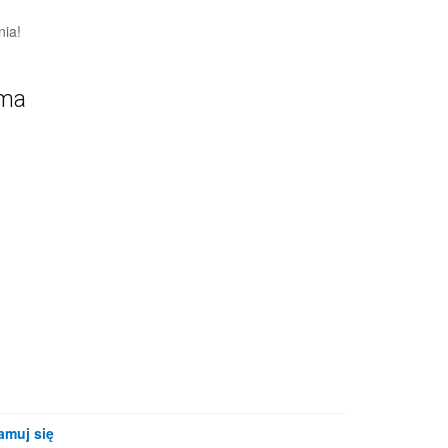
nia!
ama
amuj się