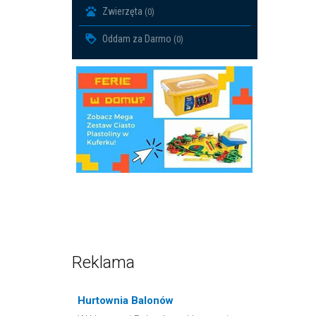
Zwierzęta
(0)
Oddam za Darmo
(0)
Reklama
Hurtownia Balonów