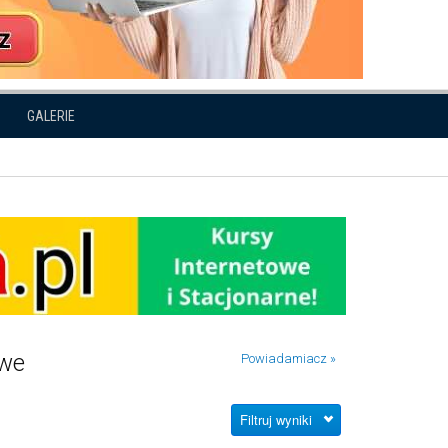
GALERIE
owe
Powiadamiacz »
Filtruj wyniki