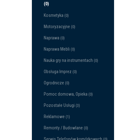
(0)
Kosmetyka
(0)
Motoryzacyjne
(0)
Naprawa
(0)
Naprawa Mebli
(0)
Nauka gry na instrumentach
(0)
Obsługa Imprez
(0)
Ogrodnicze
(0)
Pomoc domowa, Opieka
(0)
Pozostałe Usługi
(3)
Reklamowe
(1)
Remonty / Budowlane
(0)
Serwis Telefonów komórkowych
(0)