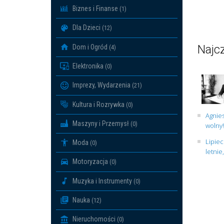
Biznes i Finanse
(1)
Dla Dzieci
(12)
Najcz
Dom i Ogród
(4)
Elektronika
(0)
Imprezy, Wydarzenia
(21)
Kultura i Rozrywka
(0)
Agnies
Maszyny i Przemysł
(0)
wolny!
Lipiec
Moda
(0)
letnie
Motoryzacja
(0)
Muzyka i Instrumenty
(0)
Nauka
(12)
Nieruchomości
(0)