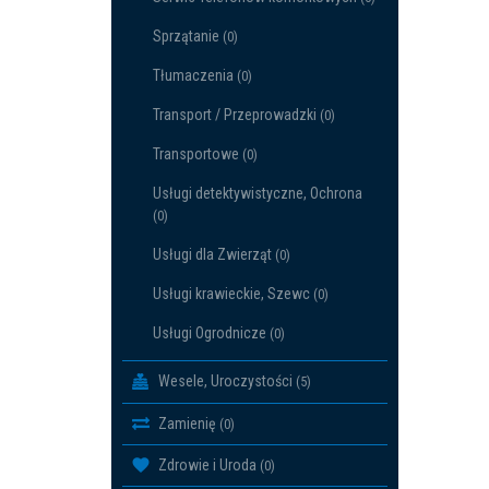
Sprzątanie
(0)
Tłumaczenia
(0)
Transport / Przeprowadzki
(0)
Transportowe
(0)
Usługi detektywistyczne, Ochrona
(0)
Usługi dla Zwierząt
(0)
Usługi krawieckie, Szewc
(0)
Usługi Ogrodnicze
(0)
Wesele, Uroczystości
(5)
Zamienię
(0)
Zdrowie i Uroda
(0)