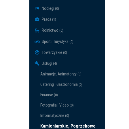
Noclegi
(0)
Praca
(1)
Rolnictwo
(0)
Sport i Turystyka
(0)
Towarzyskie
(0)
Usługi
(4)
Animacje, Animatorzy
(0)
Catering i Gastronomia
(0)
Finanse
(0)
Fotografia i Video
(0)
Informatyczne
(0)
Kamieniarskie, Pogrzebowe