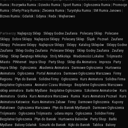
Rumia
|
Rozrywka Rumia
|
Dziecko Rumia
|
Sport Rumia
|
Ogłoszenia Rumia
|
Promocje
Rumia
|
Oferty Pracy Rumia
|
Zlecenia Rumia
|
Turystyka Rumia
|
SM Rumia Janowo
|
Biznes Rumia
|
Gdańsk
|
Gdynia
|
Reda
|
Wejherowo
Partnerzy:
Najlepszy Sklep
:
Sklepy Godne Zaufania
:
Polecany Sklep
:
Polecane
Sklepy
:
Dobre Sklepy
:
Najlepsze Sklepy
:
Polecany Sklep
:
Śląsk
:
Poznań
:
Zaufane
Sklepy
:
Polecane Sklepy
:
Najlepsze Sklepy
:
Sklepy
:
Katalog Sklepów
:
Sklepy Godne
Zaufania
:
Sklep Godny Zaufania
:
Polecane Sklepy
:
Sklep Godny Zaufania
:
Zaufany
Sklep
:
Sklep Świętego Mikołaja
:
Strój Mikołaja
:
Wiadomości Lokalne
:
Trójmiasto
:
Miasto
:
PINternet
:
Impra Shop
:
Party Shop
:
Sklep dla Animatora
:
Impreza
:
Party
:
Impra Sklep
:
Ogłoszenia
:
Akademia Animatora
:
Darmowe Ogłoszenia
:
Hurtownia
Animatora
:
Ogłoszenia
:
Portal Animatora
:
Darmowe Ogłoszenia Warszawa
:
Firmy
Regionu
:
Płyn do Baniek
:
Solidne Firmy
:
Ogłoszenia
:
Kurs Animatora
:
Solidna Firma
:
Bezpłatne Ogłoszenia
:
Animator Czasu Wolnego
:
Bezpłatne Ogłoszenia Warszawa
:
sklep animatora
:
Bańki Mydlane
:
Bezpłatne Ogłoszenia
:
Szkolenie Animatorów
:
Kurs
Animatora
:
Gratka
:
Kurs Animatora Warszawa
:
Rumia
:
Kurs Animatora Poznań
:
Kurs
Animatora Katowice
:
Kurs Animatora Zabaw
:
Firmy
:
Darmowe Ogłoszenia
:
Kupony
Rabatowe
:
Ogłoszenia Warszawa
:
Płyn do Baniek Mydlanych
:
Darmowe Ogłoszenia
Trójmiasto
:
Ogłoszenia Trójmiasto
:
udana impra
:
Ogłoszenia
:
Solidne Firmy
:
Bezpłatne Ogłoszenia
:
Płyn do Baniek
:
Hurtownia Balonów
:
Party Shop
:
Bańki
Mydlane
:
Balony Gdańsk
:
Sznurki do Baniek
:
Kijki do Baniek
:
Tablica
:
Balony