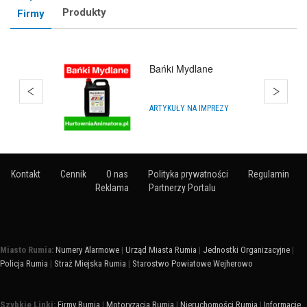
Produkty
Firmy
Bańki Mydlane
ARTYKUŁY NA IMPREZY
Kontakt
Cennik
O nas
Polityka prywatności
Regulamin
Reklama
Partnerzy Portalu
Miasto Rumia:
Numery Alarmowe
|
Urząd Miasta Rumia
|
Jednostki Organizacyjne
|
Policja Rumia
|
Straż Miejska Rumia
|
Starostwo Powiatowe Wejherowo
Szybkie Linki:
Firmy Rumia
|
Motoryzacja Rumia
|
Nieruchomości Rumia
|
Informacje