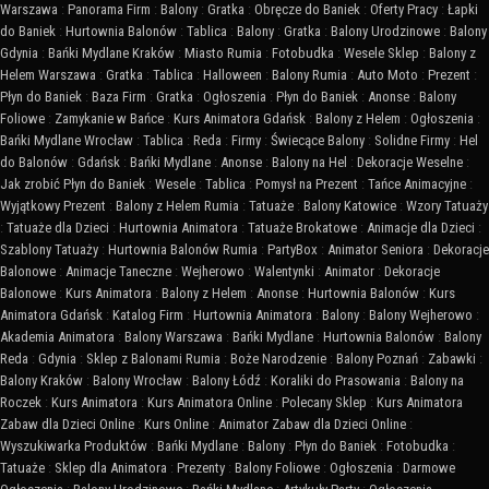
Warszawa
:
Panorama Firm
:
Balony
:
Gratka
:
Obręcze do Baniek
:
Oferty Pracy
:
Łapki
do Baniek
:
Hurtownia Balonów
:
Tablica
:
Balony
:
Gratka
:
Balony Urodzinowe
:
Balony
Gdynia
:
Bańki Mydlane Kraków
:
Miasto Rumia
:
Fotobudka
:
Wesele Sklep
:
Balony z
Helem Warszawa
:
Gratka
:
Tablica
:
Halloween
:
Balony Rumia
:
Auto Moto
:
Prezent
:
Płyn do Baniek
:
Baza Firm
:
Gratka
:
Ogłoszenia
:
Płyn do Baniek
:
Anonse
:
Balony
Foliowe
:
Zamykanie w Bańce
:
Kurs Animatora Gdańsk
:
Balony z Helem
:
Ogłoszenia
:
Bańki Mydlane Wrocław
:
Tablica
:
Reda
:
Firmy
:
Świecące Balony
:
Solidne Firmy
:
Hel
do Balonów
:
Gdańsk
:
Bańki Mydlane
:
Anonse
:
Balony na Hel
:
Dekoracje Weselne
:
Jak zrobić Płyn do Baniek
:
Wesele
:
Tablica
:
Pomysł na Prezent
:
Tańce Animacyjne
:
Wyjątkowy Prezent
:
Balony z Helem Rumia
:
Tatuaże
:
Balony Katowice
:
Wzory Tatuaży
:
Tatuaże dla Dzieci
:
Hurtownia Animatora
:
Tatuaże Brokatowe
:
Animacje dla Dzieci
:
Szablony Tatuaży
:
Hurtownia Balonów Rumia
:
PartyBox
:
Animator Seniora
:
Dekoracje
Balonowe
:
Animacje Taneczne
:
Wejherowo
:
Walentynki
:
Animator
:
Dekoracje
Balonowe
:
Kurs Animatora
:
Balony z Helem
:
Anonse
:
Hurtownia Balonów
:
Kurs
Animatora Gdańsk
:
Katalog Firm
:
Hurtownia Animatora
:
Balony
:
Balony Wejherowo
:
Akademia Animatora
:
Balony Warszawa
:
Bańki Mydlane
:
Hurtownia Balonów
:
Balony
Reda
:
Gdynia
:
Sklep z Balonami Rumia
:
Boże Narodzenie
:
Balony Poznań
:
Zabawki
:
Balony Kraków
:
Balony Wrocław
:
Balony Łódź
:
Koraliki do Prasowania
:
Balony na
Roczek
:
Kurs Animatora
:
Kurs Animatora Online
:
Polecany Sklep
:
Kurs Animatora
Zabaw dla Dzieci Online
:
Kurs Online
:
Animator Zabaw dla Dzieci Online
:
Wyszukiwarka Produktów
:
Bańki Mydlane
:
Balony
:
Płyn do Baniek
:
Fotobudka
:
Tatuaże
:
Sklep dla Animatora
:
Prezenty
:
Balony Foliowe
:
Ogłoszenia
:
Darmowe