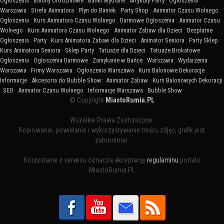
Ogłoszenia
:
Balony Urodzinowe
:
Bańki Mydlane
:
Artykuły Party
:
Ogłoszenia
Warszawa
:
Strefa Animatora
:
Płyn do Baniek
:
Party Shop
:
Animator Czasu Wolnego
:
Ogłoszenia
:
Kurs Animatora Czasu Wolnego
:
Darmowe Ogłoszenia
:
Animator Czasu
Wolnego
:
Kurs Animatora Czasu Wolnego
:
Animator Zabaw dla Dzieci
:
Bezpłatne
Ogłoszenia
:
Party
:
Kurs Animatora Zabaw dla Dzieci
:
Animator Seniora
:
Party Sklep
:
Kurs Animatora Seniora
:
Sklep Party
:
Tatuaże dla Dzieci
:
Tatuaże Brokatowe
:
Ogłoszenia
:
Ogłoszenia Darmowe
:
Zamykanie w Bańce
:
Warszawa
:
Wydarzenia
Warszawa
:
Firmy Warszawa
:
Ogłoszenia Warszawa
:
Kurs Balonowe Dekoracje
:
Informacje
:
Akcesoria do Bubble Show
:
Animator Zabaw
:
Kurs Balonowych Dekoracji
:
SEO
:
Animator Czasu Wolnego
:
Informacje Warszawa
:
Bubble Show
© Copyright
MiastoRumia.PL
Wszelkie Prawa Zastrzeżone.
Kopiowanie, powielanie i wykorzystywanie treści, zdjęć, grafik jest
zabronione.
Korzystanie z serwisu oznacza akceptację
regulaminu
portalu
MiastoRumia.PL