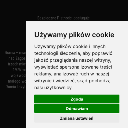
Bezpieczne Płatności obsługuje:
Używamy plików cookie
Używamy plików cookie i innych
Rumia – miasto w województwie pomorskim, w powiecie wejherowskim
technologii śledzenia, aby poprawić
nad Zagórską Strugą. Z miastami Wejherowem i Redą tworzy zespół
jakość przeglądania naszej witryny,
trzech miast zwany Małym Trójmiastem Kaszubskim. W latach 1945–
wyświetlać spersonalizowane treści i
1975 miasto administracyjnie należało do tak zwanego dużego
reklamy, analizować ruch w naszej
województwa gdańskiego, a w latach 1975–1998 do tak zwanego
witrynie i wiedzieć, skąd pochodzą
małego województwa gdańskiego. Według danych z 1 stycznia 2018
Rumia liczyła 48 632 mieszkańców. Jest największym polskim miastem
nasi użytkownicy.
nie będącym siedzibą powiatu.
Zgoda
Odmawiam
MiastoRumia.PL
Zmiana ustawień