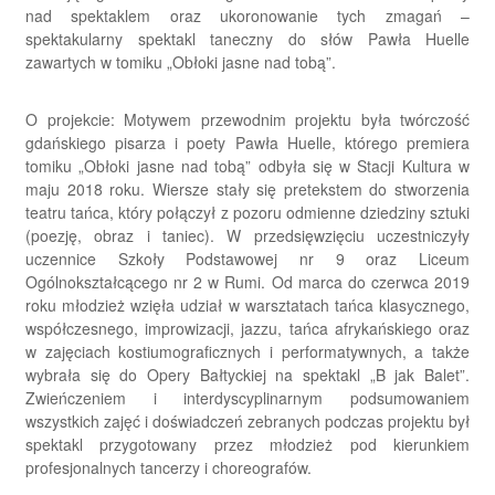
nad spektaklem oraz ukoronowanie tych zmagań –
spektakularny spektakl taneczny do słów Pawła Huelle
zawartych w tomiku „Obłoki jasne nad tobą”.
O projekcie: Motywem przewodnim projektu była twórczość
gdańskiego pisarza i poety Pawła Huelle, którego premiera
tomiku „Obłoki jasne nad tobą” odbyła się w Stacji Kultura w
maju 2018 roku. Wiersze stały się pretekstem do stworzenia
teatru tańca, który połączył z pozoru odmienne dziedziny sztuki
(poezję, obraz i taniec). W przedsięwzięciu uczestniczyły
uczennice Szkoły Podstawowej nr 9 oraz Liceum
Ogólnokształcącego nr 2 w Rumi. Od marca do czerwca 2019
roku młodzież wzięła udział w warsztatach tańca klasycznego,
współczesnego, improwizacji, jazzu, tańca afrykańskiego oraz
w zajęciach kostiumograficznych i performatywnych, a także
wybrała się do Opery Bałtyckiej na spektakl „B jak Balet”.
Zwieńczeniem i interdyscyplinarnym podsumowaniem
wszystkich zajęć i doświadczeń zebranych podczas projektu był
spektakl przygotowany przez młodzież pod kierunkiem
profesjonalnych tancerzy i choreografów.