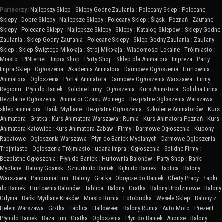
Partnerzy:
Najlepszy Sklep
:
Sklepy Godne Zaufania
:
Polecany Sklep
:
Polecane
Sklepy
:
Dobre Sklepy
:
Najlepsze Sklepy
:
Polecany Sklep
:
Śląsk
:
Poznań
:
Zaufane
Sklepy
:
Polecane Sklepy
:
Najlepsze Sklepy
:
Sklepy
:
Katalog Sklepów
:
Sklepy Godne
Zaufania
:
Sklep Godny Zaufania
:
Polecane Sklepy
:
Sklep Godny Zaufania
:
Zaufany
Sklep
:
Sklep Świętego Mikołaja
:
Strój Mikołaja
:
Wiadomości Lokalne
:
Trójmiasto
:
Miasto
:
PINternet
:
Impra Shop
:
Party Shop
:
Sklep dla Animatora
:
Impreza
:
Party
:
Impra Sklep
:
Ogłoszenia
:
Akademia Animatora
:
Darmowe Ogłoszenia
:
Hurtownia
Animatora
:
Ogłoszenia
:
Portal Animatora
:
Darmowe Ogłoszenia Warszawa
:
Firmy
Regionu
:
Płyn do Baniek
:
Solidne Firmy
:
Ogłoszenia
:
Kurs Animatora
:
Solidna Firma
:
Bezpłatne Ogłoszenia
:
Animator Czasu Wolnego
:
Bezpłatne Ogłoszenia Warszawa
:
sklep animatora
:
Bańki Mydlane
:
Bezpłatne Ogłoszenia
:
Szkolenie Animatorów
:
Kurs
Animatora
:
Gratka
:
Kurs Animatora Warszawa
:
Rumia
:
Kurs Animatora Poznań
:
Kurs
Animatora Katowice
:
Kurs Animatora Zabaw
:
Firmy
:
Darmowe Ogłoszenia
:
Kupony
Rabatowe
:
Ogłoszenia Warszawa
:
Płyn do Baniek Mydlanych
:
Darmowe Ogłoszenia
Trójmiasto
:
Ogłoszenia Trójmiasto
:
udana impra
:
Ogłoszenia
:
Solidne Firmy
:
Bezpłatne Ogłoszenia
:
Płyn do Baniek
:
Hurtownia Balonów
:
Party Shop
:
Bańki
Mydlane
:
Balony Gdańsk
:
Sznurki do Baniek
:
Kijki do Baniek
:
Tablica
:
Balony
Warszawa
:
Panorama Firm
:
Balony
:
Gratka
:
Obręcze do Baniek
:
Oferty Pracy
:
Łapki
do Baniek
:
Hurtownia Balonów
:
Tablica
:
Balony
:
Gratka
:
Balony Urodzinowe
:
Balony
Gdynia
:
Bańki Mydlane Kraków
:
Miasto Rumia
:
Fotobudka
:
Wesele Sklep
:
Balony z
Helem Warszawa
:
Gratka
:
Tablica
:
Halloween
:
Balony Rumia
:
Auto Moto
:
Prezent
:
Płyn do Baniek
:
Baza Firm
:
Gratka
:
Ogłoszenia
:
Płyn do Baniek
:
Anonse
:
Balony