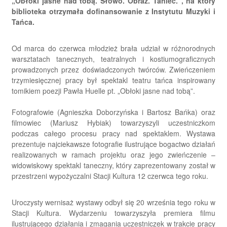
„Obłoki jasne nad tobą. Słowo. Obraz. Taniec.”, na który
biblioteka otrzymała dofinansowanie z Instytutu Muzyki i
Tańca.
Od marca do czerwca młodzież brała udział w różnorodnych
warsztatach tanecznych, teatralnych i kostiumograficznych
prowadzonych przez doświadczonych twórców. Zwieńczeniem
trzymiesięcznej pracy był spektakl teatru tańca inspirowany
tomikiem poezji Pawła Huelle pt. „Obłoki jasne nad tobą”.
Fotografowie (Agnieszka Doborzyńska i Bartosz Bańka) oraz
filmowiec (Mariusz Hybiak) towarzyszyli uczestniczkom
podczas całego procesu pracy nad spektaklem. Wystawa
prezentuje najciekawsze fotografie ilustrujące bogactwo działań
realizowanych w ramach projektu oraz jego zwieńczenie –
widowiskowy spektakl taneczny, który zaprezentowany został w
przestrzeni wypożyczalni Stacji Kultura 12 czerwca tego roku.
Uroczysty wernisaż wystawy odbył się 20 września tego roku w
Stacji Kultura. Wydarzeniu towarzyszyła premiera filmu
ilustrującego działania i zmagania uczestniczek w trakcie pracy