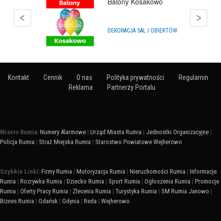
Balony Puck
IMPREZY, WYDARZENIA
Kontakt
Cennik
O nas
Polityka prywatności
Regulamin
Reklama
Partnerzy Portalu
Miasto Rumia:
Numery Alarmowe
|
Urząd Miasta Rumia
|
Jednostki Organizacyjne
|
Policja Rumia
|
Straż Miejska Rumia
|
Starostwo Powiatowe Wejherowo
Szybkie Linki:
Firmy Rumia
|
Motoryzacja Rumia
|
Nieruchomości Rumia
|
Informacje
Rumia
|
Rozrywka Rumia
|
Dziecko Rumia
|
Sport Rumia
|
Ogłoszenia Rumia
|
Promocje
Rumia
|
Oferty Pracy Rumia
|
Zlecenia Rumia
|
Turystyka Rumia
|
SM Rumia Janowo
|
Biznes Rumia
|
Gdańsk
|
Gdynia
|
Reda
|
Wejherowo