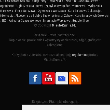
Kurs Animatora Seniora
:
Sklep Party
:
Tatuaże dla Dzieci
:
Tatuaże Brokatowe
:
Ogłoszenia
:
Ogłoszenia Darmowe
:
Zamykanie w Bańce
:
Warszawa
:
Wydarzenia
Warszawa
:
Firmy Warszawa
:
Ogłoszenia Warszawa
:
Kurs Balonowe Dekoracje
:
Informacje
:
Akcesoria do Bubble Show
:
Animator Zabaw
:
Kurs Balonowych Dekoracji
:
SEO
:
Animator Czasu Wolnego
:
Informacje Warszawa
:
Bubble Show
© Copyright
MiastoRumia.PL
Wszelkie Prawa Zastrzeżone.
Kopiowanie, powielanie i wykorzystywanie treści, zdjęć, grafik jest
zabronione.
Korzystanie z serwisu oznacza akceptację
regulaminu
portalu
MiastoRumia.PL
Bezpieczne Płatności obsługuje: