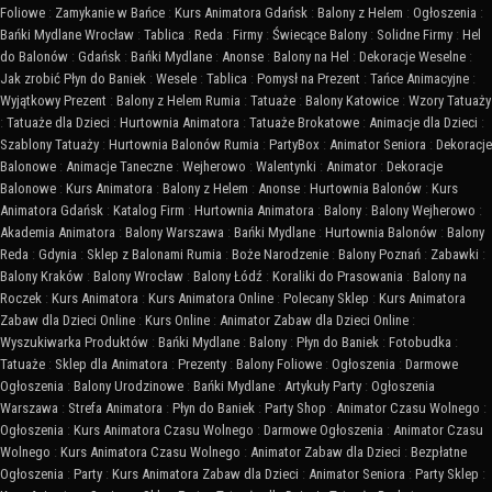
Foliowe
:
Zamykanie w Bańce
:
Kurs Animatora Gdańsk
:
Balony z Helem
:
Ogłoszenia
:
Bańki Mydlane Wrocław
:
Tablica
:
Reda
:
Firmy
:
Świecące Balony
:
Solidne Firmy
:
Hel
do Balonów
:
Gdańsk
:
Bańki Mydlane
:
Anonse
:
Balony na Hel
:
Dekoracje Weselne
:
Jak zrobić Płyn do Baniek
:
Wesele
:
Tablica
:
Pomysł na Prezent
:
Tańce Animacyjne
:
Wyjątkowy Prezent
:
Balony z Helem Rumia
:
Tatuaże
:
Balony Katowice
:
Wzory Tatuaży
:
Tatuaże dla Dzieci
:
Hurtownia Animatora
:
Tatuaże Brokatowe
:
Animacje dla Dzieci
:
Szablony Tatuaży
:
Hurtownia Balonów Rumia
:
PartyBox
:
Animator Seniora
:
Dekoracje
Balonowe
:
Animacje Taneczne
:
Wejherowo
:
Walentynki
:
Animator
:
Dekoracje
Balonowe
:
Kurs Animatora
:
Balony z Helem
:
Anonse
:
Hurtownia Balonów
:
Kurs
Animatora Gdańsk
:
Katalog Firm
:
Hurtownia Animatora
:
Balony
:
Balony Wejherowo
:
Akademia Animatora
:
Balony Warszawa
:
Bańki Mydlane
:
Hurtownia Balonów
:
Balony
Reda
:
Gdynia
:
Sklep z Balonami Rumia
:
Boże Narodzenie
:
Balony Poznań
:
Zabawki
:
Balony Kraków
:
Balony Wrocław
:
Balony Łódź
:
Koraliki do Prasowania
:
Balony na
Roczek
:
Kurs Animatora
:
Kurs Animatora Online
:
Polecany Sklep
:
Kurs Animatora
Zabaw dla Dzieci Online
:
Kurs Online
:
Animator Zabaw dla Dzieci Online
:
Wyszukiwarka Produktów
:
Bańki Mydlane
:
Balony
:
Płyn do Baniek
:
Fotobudka
:
Tatuaże
:
Sklep dla Animatora
:
Prezenty
:
Balony Foliowe
:
Ogłoszenia
:
Darmowe
Ogłoszenia
:
Balony Urodzinowe
:
Bańki Mydlane
:
Artykuły Party
:
Ogłoszenia
Warszawa
:
Strefa Animatora
:
Płyn do Baniek
:
Party Shop
:
Animator Czasu Wolnego
:
Ogłoszenia
:
Kurs Animatora Czasu Wolnego
:
Darmowe Ogłoszenia
:
Animator Czasu
Wolnego
:
Kurs Animatora Czasu Wolnego
:
Animator Zabaw dla Dzieci
:
Bezpłatne
Ogłoszenia
:
Party
:
Kurs Animatora Zabaw dla Dzieci
:
Animator Seniora
:
Party Sklep
: