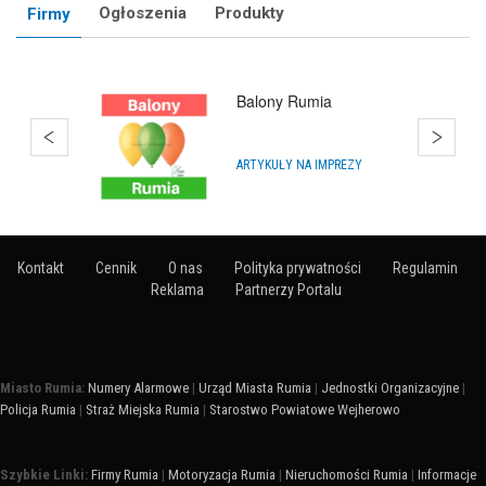
Ogłoszenia
Produkty
Firmy
Balony Rewa
IMPREZY, WYDARZENIA
Kontakt
Cennik
O nas
Polityka prywatności
Regulamin
Reklama
Partnerzy Portalu
Miasto Rumia:
Numery Alarmowe
|
Urząd Miasta Rumia
|
Jednostki Organizacyjne
|
Policja Rumia
|
Straż Miejska Rumia
|
Starostwo Powiatowe Wejherowo
Szybkie Linki:
Firmy Rumia
|
Motoryzacja Rumia
|
Nieruchomości Rumia
|
Informacje