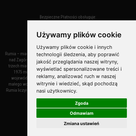
Bezpieczne Płatności obsługuje:
Używamy plików cookie
Używamy plików cookie i innych
technologii śledzenia, aby poprawić
Rumia – miasto w województwie pomorskim, w powiecie wejherowskim
nad Zagórską Strugą. Z miastami Wejherowem i Redą tworzy zespół
jakość przeglądania naszej witryny,
trzech miast zwany Małym Trójmiastem Kaszubskim. W latach 1945–
wyświetlać spersonalizowane treści i
1975 miasto administracyjnie należało do tak zwanego dużego
reklamy, analizować ruch w naszej
województwa gdańskiego, a w latach 1975–1998 do tak zwanego
witrynie i wiedzieć, skąd pochodzą
małego województwa gdańskiego. Według danych z 1 stycznia 2018
nasi użytkownicy.
Rumia liczyła 48 632 mieszkańców. Jest największym polskim miastem
nie będącym siedzibą powiatu.
Zgoda
Odmawiam
MiastoRumia.PL
Zmiana ustawień