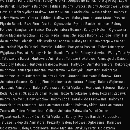
Warszawa
:
Panorama Firm
:
Balony
:
Gratka
:
Obręcze do Baniek
:
Oferty Pracy
:
Łapki
do Baniek
:
Hurtownia Balonów
:
Tablica
:
Balony
:
Gratka
:
Balony Urodzinowe
:
Balony
Gdynia
:
Bańki Mydlane Kraków
:
Miasto Rumia
:
Fotobudka
:
Wesele Sklep
:
Balony z
Helem Warszawa
:
Gratka
:
Tablica
:
Halloween
:
Balony Rumia
:
Auto Moto
:
Prezent
:
Płyn do Baniek
:
Baza Firm
:
Gratka
:
Ogłoszenia
:
Płyn do Baniek
:
Anonse
:
Balony
Foliowe
:
Zamykanie w Bańce
:
Kurs Animatora Gdańsk
:
Balony z Helem
:
Ogłoszenia
:
Bańki Mydlane Wrocław
:
Tablica
:
Reda
:
Firmy
:
Świecące Balony
:
Solidne Firmy
:
Hel
do Balonów
:
Gdańsk
:
Bańki Mydlane
:
Anonse
:
Balony na Hel
:
Dekoracje Weselne
:
Jak zrobić Płyn do Baniek
:
Wesele
:
Tablica
:
Pomysł na Prezent
:
Tańce Animacyjne
:
Wyjątkowy Prezent
:
Balony z Helem Rumia
:
Tatuaże
:
Balony Katowice
:
Wzory Tatuaży
:
Tatuaże dla Dzieci
:
Hurtownia Animatora
:
Tatuaże Brokatowe
:
Animacje dla Dzieci
:
Szablony Tatuaży
:
Hurtownia Balonów Rumia
:
PartyBox
:
Animator Seniora
:
Dekoracje
Balonowe
:
Animacje Taneczne
:
Wejherowo
:
Walentynki
:
Animator
:
Dekoracje
Balonowe
:
Kurs Animatora
:
Balony z Helem
:
Anonse
:
Hurtownia Balonów
:
Kurs
Animatora Gdańsk
:
Katalog Firm
:
Hurtownia Animatora
:
Balony
:
Balony Wejherowo
:
Akademia Animatora
:
Balony Warszawa
:
Bańki Mydlane
:
Hurtownia Balonów
:
Balony
Reda
:
Gdynia
:
Sklep z Balonami Rumia
:
Boże Narodzenie
:
Balony Poznań
:
Zabawki
:
Balony Kraków
:
Balony Wrocław
:
Balony Łódź
:
Koraliki do Prasowania
:
Balony na
Roczek
:
Kurs Animatora
:
Kurs Animatora Online
:
Polecany Sklep
:
Kurs Animatora
Zabaw dla Dzieci Online
:
Kurs Online
:
Animator Zabaw dla Dzieci Online
:
Wyszukiwarka Produktów
:
Bańki Mydlane
:
Balony
:
Płyn do Baniek
:
Fotobudka
:
Tatuaże
:
Sklep dla Animatora
:
Prezenty
:
Balony Foliowe
:
Ogłoszenia
:
Darmowe
Ogłoszenia
:
Balony Urodzinowe
:
Bańki Mydlane
:
Artykuły Party
:
Ogłoszenia