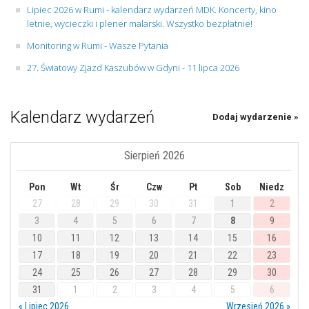
Lipiec 2026 w Rumi - kalendarz wydarzeń MDK. Koncerty, kino
letnie, wycieczki i plener malarski. Wszystko bezpłatnie!
Monitoring w Rumi - Wasze Pytania
27. Światowy Zjazd Kaszubów w Gdyni - 11 lipca 2026
Kalendarz wydarzeń
Dodaj wydarzenie »
Sierpień 2026
Pon
Wt
Śr
Czw
Pt
Sob
Niedz
27
28
29
30
31
1
2
3
4
5
6
7
8
9
10
11
12
13
14
15
16
17
18
19
20
21
22
23
24
25
26
27
28
29
30
31
1
2
3
4
5
6
« Lipiec 2026
Wrzesień 2026 »