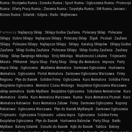
Rumia
|
Rozrywka Rumia
|
Dziecko Rumia
|
Sport Rumia
|
Ogłoszenia Rumia
|
Promocje
Rumia
|
Oferty Pracy Rumia
|
Zlecenia Rumia
|
Turystyka Rumia
|
SM Rumia Janowo
|
Biznes Rumia
|
Gdańsk
|
Gdynia
|
Reda
|
Wejherowo
Partnerzy:
Najlepszy Sklep
:
Sklepy Godne Zaufania
:
Polecany Sklep
:
Polecane
Sklepy
:
Dobre Sklepy
:
Najlepsze Sklepy
:
Polecany Sklep
:
Śląsk
:
Poznań
:
Zaufane
Sklepy
:
Polecane Sklepy
:
Najlepsze Sklepy
:
Sklepy
:
Katalog Sklepów
:
Sklepy Godne
Zaufania
:
Sklep Godny Zaufania
:
Polecane Sklepy
:
Sklep Godny Zaufania
:
Zaufany
Sklep
:
Sklep Świętego Mikołaja
:
Strój Mikołaja
:
Wiadomości Lokalne
:
Trójmiasto
:
Miasto
:
PINternet
:
Impra Shop
:
Party Shop
:
Sklep dla Animatora
:
Impreza
:
Party
:
Impra Sklep
:
Ogłoszenia
:
Akademia Animatora
:
Darmowe Ogłoszenia
:
Hurtownia
Animatora
:
Ogłoszenia
:
Portal Animatora
:
Darmowe Ogłoszenia Warszawa
:
Firmy
Regionu
:
Płyn do Baniek
:
Solidne Firmy
:
Ogłoszenia
:
Kurs Animatora
:
Solidna Firma
:
Bezpłatne Ogłoszenia
:
Animator Czasu Wolnego
:
Bezpłatne Ogłoszenia Warszawa
:
sklep animatora
:
Bańki Mydlane
:
Bezpłatne Ogłoszenia
:
Szkolenie Animatorów
:
Kurs
Animatora
:
Gratka
:
Kurs Animatora Warszawa
:
Rumia
:
Kurs Animatora Poznań
:
Kurs
Animatora Katowice
:
Kurs Animatora Zabaw
:
Firmy
:
Darmowe Ogłoszenia
:
Kupony
Rabatowe
:
Ogłoszenia Warszawa
:
Płyn do Baniek Mydlanych
:
Darmowe Ogłoszenia
Trójmiasto
:
Ogłoszenia Trójmiasto
:
udana impra
:
Ogłoszenia
:
Solidne Firmy
:
Bezpłatne Ogłoszenia
:
Płyn do Baniek
:
Hurtownia Balonów
:
Party Shop
:
Bańki
Mydlane
:
Balony Gdańsk
:
Sznurki do Baniek
:
Kijki do Baniek
:
Tablica
:
Balony