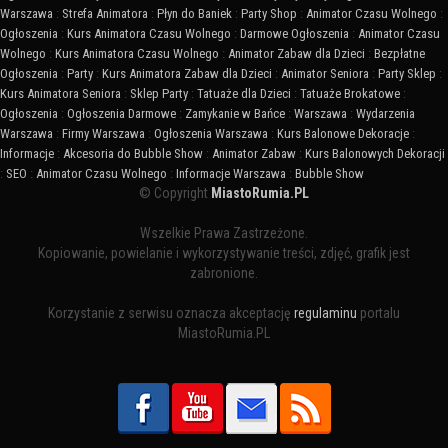
Warszawa
:
Strefa Animatora
:
Płyn do Baniek
:
Party Shop
:
Animator Czasu Wolnego
:
Ogłoszenia
:
Kurs Animatora Czasu Wolnego
:
Darmowe Ogłoszenia
:
Animator Czasu
Wolnego
:
Kurs Animatora Czasu Wolnego
:
Animator Zabaw dla Dzieci
:
Bezpłatne
Ogłoszenia
:
Party
:
Kurs Animatora Zabaw dla Dzieci
:
Animator Seniora
:
Party Sklep
:
Kurs Animatora Seniora
:
Sklep Party
:
Tatuaże dla Dzieci
:
Tatuaże Brokatowe
:
Ogłoszenia
:
Ogłoszenia Darmowe
:
Zamykanie w Bańce
:
Warszawa
:
Wydarzenia
Warszawa
:
Firmy Warszawa
:
Ogłoszenia Warszawa
:
Kurs Balonowe Dekoracje
:
Informacje
:
Akcesoria do Bubble Show
:
Animator Zabaw
:
Kurs Balonowych Dekoracji
:
SEO
:
Animator Czasu Wolnego
:
Informacje Warszawa
:
Bubble Show
© Copyright
MiastoRumia.PL
Wszelkie Prawa Zastrzeżone.
Kopiowanie, powielanie i wykorzystywanie treści, zdjęć, grafik jest
zabronione.
Korzystanie z serwisu oznacza akceptację
regulaminu
portalu
MiastoRumia.PL