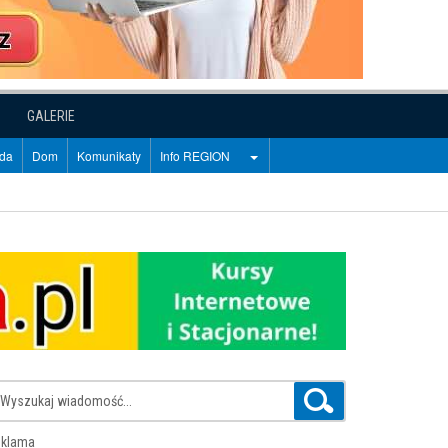
GALERIE
oda
Dom
Komunikaty
Info REGION
klama