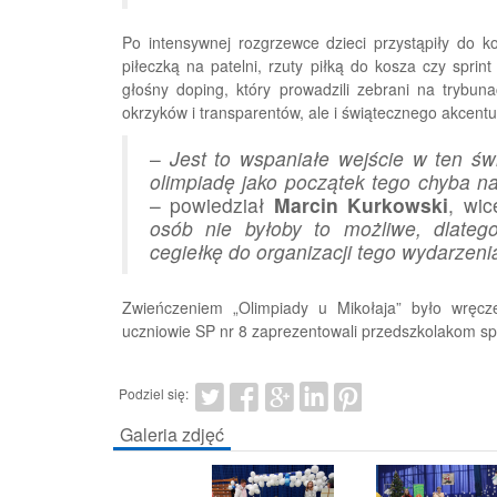
Po intensywnej rozgrzewce dzieci przystąpiły do ko
piłeczką na patelni, rzuty piłką do kosza czy spr
głośny doping, który prowadzili zebrani na trybun
okrzyków i transparentów, ale i świątecznego akcentu
–
Jest to wspaniałe wejście w ten św
olimpiadę jako początek tego chyba n
– powiedział
Marcin Kurkowski
, wi
osób nie byłoby to możliwe, dlatego
cegiełkę do organizacji tego wydarzeni
Zwieńczeniem „Olimpiady u Mikołaja” było wręcz
uczniowie SP nr 8 zaprezentowali przedszkolakom spek
Podziel się:
Galeria zdjęć