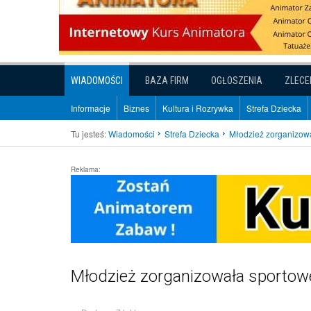
WIADOMOŚCI
BAZA FIRM
OGŁOSZENIA
ZLECE
Informacje
Biznes
Kultura i Rozrywka
Strefa Dziecka
Tu jesteś:
Wiadomości
Strefa Dziecka
Młodzież zorganizowa
Reklama:
Młodzież zorganizowała sportowe