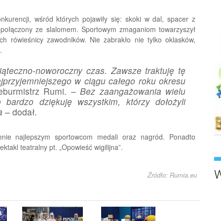
nkurencji, wśród których pojawiły się: skoki w dal, spacer z
int połączony ze slalomem. Sportowym zmaganiom towarzyszył
ach rówieśnicy zawodników. Nie zabrakło nie tylko oklasków,
.
iąteczno-noworoczny czas. Zawsze traktuję tę
ajprzyjemniejszego w ciągu całego roku okresu
ceburmistrz Rumi. –
Bez zaangażowania wielu
 bardzo dziękuję wszystkim, którzy dołożyli
a
– dodał.
enie najlepszym sportowcom medali oraz nagród. Ponadto
takl teatralny pt. „Opowieść wigilijna”.
W
Źródło: Rumia.eu