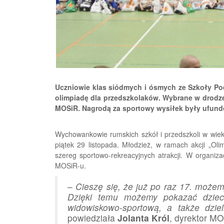
Uczniowie klas siódmych i ósmych ze Szkoły Po
olimpiadę dla przedszkolaków. Wybrane w drodze
MOSiR. Nagrodą za sportowy wysiłek były ufun
Wychowankowie rumskich szkół i przedszkoli w wieku
piątek 29 listopada. Młodzież, w ramach akcji „Ol
szereg sportowo-rekreacyjnych atrakcji. W organiza
MOSiR-u.
–
Cieszę się, że już po raz 17. możem
Dzięki temu możemy pokazać dziec
widowiskowo-sportową, a także dziel
powiedziała
Jolanta Król
, dyrektor M