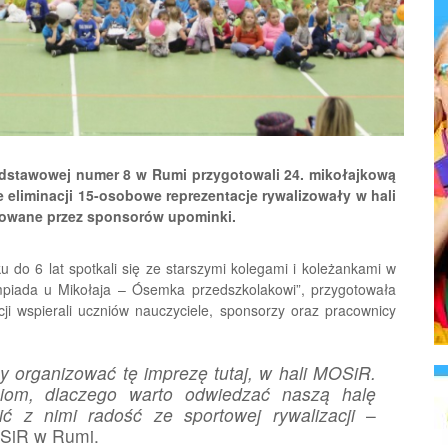
dstawowej numer 8 w Rumi przygotowali 24. mikołajkową
 eliminacji 15-osobowe reprezentacje rywalizowały w hali
dowane przez sponsorów upominki.
 do 6 lat spotkali się ze starszymi kolegami i koleżankami w
impiada u Mikołaja – Ósemka przedszkolakowi”, przygotowała
cji wspierali uczniów nauczyciele, sponsorzy oraz pracownicy
y organizować tę imprezę tutaj, w hali MOSiR.
iom, dlaczego warto odwiedzać naszą halę
ić z nimi radość ze sportowej rywalizacji
–
OSiR w Rumi.