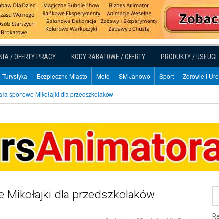
NIA / OFERTY PRACY
KODY RABATOWE / OFERTY
PRODUKTY / USŁUGI
Turystyka
Bezpieczne Miasto
Moto
SM Janowo
Sport
Zdrowie i Ur
ła sportowe Mikołajki dla przedszkolaków
 Mikołajki dla przedszkolaków
Re