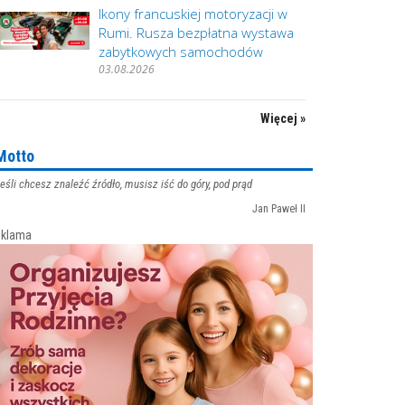
Ikony francuskiej motoryzacji w
Rumi. Rusza bezpłatna wystawa
zabytkowych samochodów
03.08.2026
Więcej »
Motto
eśli chcesz znaleźć źródło, musisz iść do góry, pod prąd
Jan Paweł II
klama