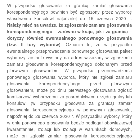
W przypadku głosowania za granicą zamiar głosowania
korespondencyjnego powinien być zgłoszony przez wyborcę
właściwemu konsulowi najpóźniej do 15 czerwca 2020 r.
Należy mieć na uwadze, że zgłoszenie zamiaru głosowania
korespondencyjnego – zarówno w kraju, jak i za granicą –
dotyczy również ewentualnego ponownego głosowania
(tzw. II tury wyborów)
. Oznacza to, że w przypadku
ewentualnego przeprowadzania ponownego głosowania pakiet
wyborczy zostanie wysłany na adres wskazany w zgłoszeniu
zamiaru głosowania korespondencyjnego dokonanym przed
pierwszym głosowaniem. W przypadku przeprowadzenia
ponownego głosowania wyborca, który nie zgłosił zamiaru
głosowania korespondencyjnego przed pierwszym
głosowaniem, może po dniu pierwszego głosowania zgłosić
komisarzowi wyborczemu za pośrednictwem urzędu gminy lub
konsulowi (w przypadku głosownia za granicą) zamiar
głosowania korespondencyjnego w ponownym głosowaniu,
najpóźniej do 29 czerwca 2020 r. W przypadku wyborcy, który
w dniu ponownego głosowania będzie podlegał obowiązkowej
kwarantannie, izolacji lub izolacji w warunkach domowych,
może on zgłosić zamiar głosowania korespondencyjnego