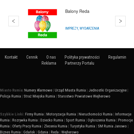
Balony Kosakowo
DEKORACJA SAL I OBIEKTÓW
Kontakt
Cennik
O nas
Polityka prywatności
Regulamin
Reklama
Partnerzy Portalu
Miasto Rumia:
Numery Alarmowe
|
Urząd Miasta Rumia
|
Jednostki Organizacyjne
|
Policja Rumia
|
Straż Miejska Rumia
|
Starostwo Powiatowe Wejherowo
Szybkie Linki:
Firmy Rumia
|
Motoryzacja Rumia
|
Nieruchomości Rumia
|
Informacje
Rumia
|
Rozrywka Rumia
|
Dziecko Rumia
|
Sport Rumia
|
Ogłoszenia Rumia
|
Promocje
Rumia
|
Oferty Pracy Rumia
|
Zlecenia Rumia
|
Turystyka Rumia
|
SM Rumia Janowo
|
Biznes Rumia
|
Gdańsk
|
Gdynia
|
Reda
|
Wejherowo