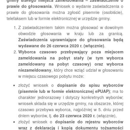
gminy stałego miejsca zameldowania – zaświadczenie o
prawie do głosowania
. Wniosek o wydanie zaświadczenia o
prawie do głosowania można zgłosić pisemnie (osobiście),
telefaksem lub w formie elektronicznej w urzędzie gminy.
Z zaświadczeniem takim można głosować w dowolnym
obwodzie głosowania w kraju lub za granicą.
Zaświadczenia uprawniające do głosowania będą
wydawane do 26 czerwca 2020 r. (włącznie)
.
Wyborca czasowo przebywający poza miejscem
zameldowania na pobyt stały (w tym wyborca
zameldowany na pobyt czasowy) oraz wyborca
niezameldowany
, który chce wziąć udział w głosowaniu
w miejscu czasowego pobytu może:
złożyć wniosek o
dopisanie do spisu wyborców
(pisemnie lub w formie elektronicznej ePUAP)
; ma to
charakter jednorazowy i dotyczy konkretnych wyborów;
wniosek składa się w urzędzie gminy, na obszarze, której
czasowo przebywa wyborca, najpóźniej w 5. dniu przed
dniem wyborów, tj.
do 23 czerwca 2020 r.
(włącznie),
złożyć wniosek o
dopisanie do rejestru wyborców
wraz z deklaracją i kopią dokumentu tożsamości