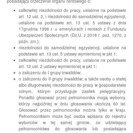
posiadający orzeczenie organu rentowego o:
całkowitej niezdolności do pracy, ustalone na podstawie
art. 12 ust. 2, i niezdolności do samodzielnej egzystencji,
ustalone na podstawie art. 13 ust. 5 ustawy z dnia
17grudnia 1998 r. о emeryturach i rentach z Funduszu
Ubezpieczeń Społecznych (Dz.U. z 2018 r. poz. 1270, z
późn. zm.);
niezdolności do samodzielnej egzystencji, ustalone na
podstawie art. 13 ust. 5 ustawy wymienionej w pkt 1;
całkowitej niezdolności do pracy, ustalone na podstawie
art. 12 ust. 2 ustawy wymienionej w pkt 1;
o zaliczeniu do I grupy inwalidów;
o zaliczeniu do II grupy inwalidów; a także osoby о stałej
albo długotrwałej niezdolności do pracy w gospodarstwie
rolnym, którym przysługuje zasiłek pielęgnacyjny.
Ponadto głosować przez pełnomocnika mogą wyborcy,
którzy najpóźniej w dniu głosowania ukończą 60 lat.
Głosować przez pełnomocnika można tylko w kraju.
Pełnomocnikiem może być osoba wpisana do rejestru
wyborców w tej samej gminie, co udzielający
pełnomocnictwa do głosowania lub posiadająca