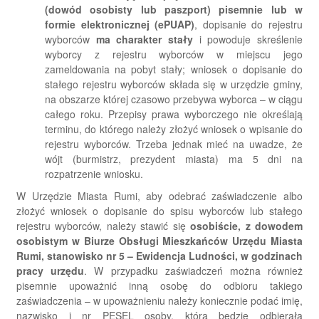
(dowód osobisty lub paszport) pisemnie lub w
formie elektronicznej (ePUAP)
, dopisanie do rejestru
wyborców
ma charakter stały
i powoduje skreślenie
wyborcy z rejestru wyborców w miejscu jego
zameldowania na pobyt stały; wniosek o dopisanie do
stałego rejestru wyborców składa się w urzędzie gminy,
na obszarze której czasowo przebywa wyborca – w ciągu
całego roku. Przepisy prawa wyborczego nie określają
terminu, do którego należy złożyć wniosek o wpisanie do
rejestru wyborców. Trzeba jednak mieć na uwadze, że
wójt (burmistrz, prezydent miasta) ma 5 dni na
rozpatrzenie wniosku.
W Urzędzie Miasta Rumi, aby odebrać zaświadczenie albo
złożyć wniosek o dopisanie do spisu wyborców lub stałego
rejestru wyborców, należy stawić się
osobiście, z dowodem
osobistym w Biurze Obsługi Mieszkańców Urzędu Miasta
Rumi, stanowisko nr 5 – Ewidencja Ludności, w godzinach
pracy urzędu
. W przypadku zaświadczeń można również
pisemnie upoważnić inną osobę do odbioru takiego
zaświadczenia – w upoważnieniu należy koniecznie podać imię,
nazwisko i nr PESEL osoby, która będzie odbierała