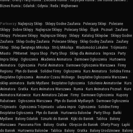
Biznes Rumia
|
Gdańsk
|
Gdynia
|
Reda
|
Wejherowo
Partnerzy:
Najlepszy Sklep
:
Sklepy Godne Zaufania
:
Polecany Sklep
:
Polecane
Sklepy
:
Dobre Sklepy
:
Najlepsze Sklepy
:
Polecany Sklep
:
Śląsk
:
Poznań
:
Zaufane
Sklepy
:
Polecane Sklepy
:
Najlepsze Sklepy
:
Sklepy
:
Katalog Sklepów
:
Sklepy Godne
Zaufania
:
Sklep Godny Zaufania
:
Polecane Sklepy
:
Sklep Godny Zaufania
:
Zaufany
Sklep
:
Sklep Świętego Mikołaja
:
Strój Mikołaja
:
Wiadomości Lokalne
:
Trójmiasto
:
Miasto
:
PINternet
:
Impra Shop
:
Party Shop
:
Sklep dla Animatora
:
Impreza
:
Party
:
Impra Sklep
:
Ogłoszenia
:
Akademia Animatora
:
Darmowe Ogłoszenia
:
Hurtownia
Animatora
:
Ogłoszenia
:
Portal Animatora
:
Darmowe Ogłoszenia Warszawa
:
Firmy
Regionu
:
Płyn do Baniek
:
Solidne Firmy
:
Ogłoszenia
:
Kurs Animatora
:
Solidna Firma
:
Bezpłatne Ogłoszenia
:
Animator Czasu Wolnego
:
Bezpłatne Ogłoszenia Warszawa
:
sklep animatora
:
Bańki Mydlane
:
Bezpłatne Ogłoszenia
:
Szkolenie Animatorów
:
Kurs
Animatora
:
Gratka
:
Kurs Animatora Warszawa
:
Rumia
:
Kurs Animatora Poznań
:
Kurs
Animatora Katowice
:
Kurs Animatora Zabaw
:
Firmy
:
Darmowe Ogłoszenia
:
Kupony
Rabatowe
:
Ogłoszenia Warszawa
:
Płyn do Baniek Mydlanych
:
Darmowe Ogłoszenia
Trójmiasto
:
Ogłoszenia Trójmiasto
:
udana impra
:
Ogłoszenia
:
Solidne Firmy
:
Bezpłatne Ogłoszenia
:
Płyn do Baniek
:
Hurtownia Balonów
:
Party Shop
:
Bańki
Mydlane
:
Balony Gdańsk
:
Sznurki do Baniek
:
Kijki do Baniek
:
Tablica
:
Balony
Warszawa
:
Panorama Firm
:
Balony
:
Gratka
:
Obręcze do Baniek
:
Oferty Pracy
:
Łapki
do Baniek
:
Hurtownia Balonów
:
Tablica
:
Balony
:
Gratka
:
Balony Urodzinowe
:
Balony