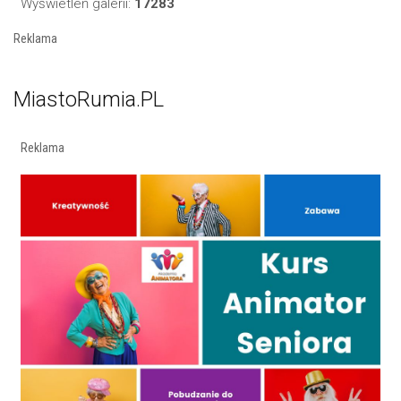
Wyświetleń galerii:
17283
Reklama
MiastoRumia.PL
Reklama