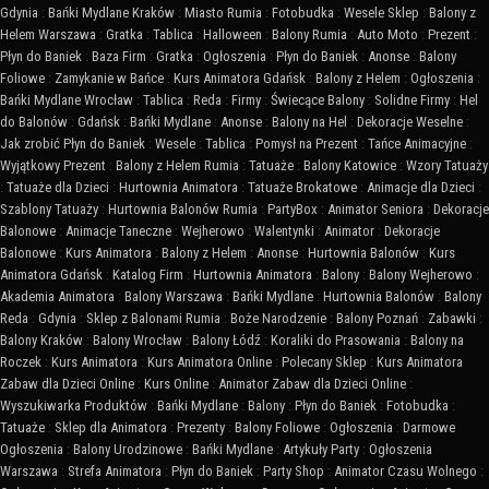
Gdynia
:
Bańki Mydlane Kraków
:
Miasto Rumia
:
Fotobudka
:
Wesele Sklep
:
Balony z
Helem Warszawa
:
Gratka
:
Tablica
:
Halloween
:
Balony Rumia
:
Auto Moto
:
Prezent
:
Płyn do Baniek
:
Baza Firm
:
Gratka
:
Ogłoszenia
:
Płyn do Baniek
:
Anonse
:
Balony
Foliowe
:
Zamykanie w Bańce
:
Kurs Animatora Gdańsk
:
Balony z Helem
:
Ogłoszenia
:
Bańki Mydlane Wrocław
:
Tablica
:
Reda
:
Firmy
:
Świecące Balony
:
Solidne Firmy
:
Hel
do Balonów
:
Gdańsk
:
Bańki Mydlane
:
Anonse
:
Balony na Hel
:
Dekoracje Weselne
:
Jak zrobić Płyn do Baniek
:
Wesele
:
Tablica
:
Pomysł na Prezent
:
Tańce Animacyjne
:
Wyjątkowy Prezent
:
Balony z Helem Rumia
:
Tatuaże
:
Balony Katowice
:
Wzory Tatuaży
:
Tatuaże dla Dzieci
:
Hurtownia Animatora
:
Tatuaże Brokatowe
:
Animacje dla Dzieci
:
Szablony Tatuaży
:
Hurtownia Balonów Rumia
:
PartyBox
:
Animator Seniora
:
Dekoracje
Balonowe
:
Animacje Taneczne
:
Wejherowo
:
Walentynki
:
Animator
:
Dekoracje
Balonowe
:
Kurs Animatora
:
Balony z Helem
:
Anonse
:
Hurtownia Balonów
:
Kurs
Animatora Gdańsk
:
Katalog Firm
:
Hurtownia Animatora
:
Balony
:
Balony Wejherowo
:
Akademia Animatora
:
Balony Warszawa
:
Bańki Mydlane
:
Hurtownia Balonów
:
Balony
Reda
:
Gdynia
:
Sklep z Balonami Rumia
:
Boże Narodzenie
:
Balony Poznań
:
Zabawki
:
Balony Kraków
:
Balony Wrocław
:
Balony Łódź
:
Koraliki do Prasowania
:
Balony na
Roczek
:
Kurs Animatora
:
Kurs Animatora Online
:
Polecany Sklep
:
Kurs Animatora
Zabaw dla Dzieci Online
:
Kurs Online
:
Animator Zabaw dla Dzieci Online
:
Wyszukiwarka Produktów
:
Bańki Mydlane
:
Balony
:
Płyn do Baniek
:
Fotobudka
:
Tatuaże
:
Sklep dla Animatora
:
Prezenty
:
Balony Foliowe
:
Ogłoszenia
:
Darmowe
Ogłoszenia
:
Balony Urodzinowe
:
Bańki Mydlane
:
Artykuły Party
:
Ogłoszenia
Warszawa
:
Strefa Animatora
:
Płyn do Baniek
:
Party Shop
:
Animator Czasu Wolnego
: