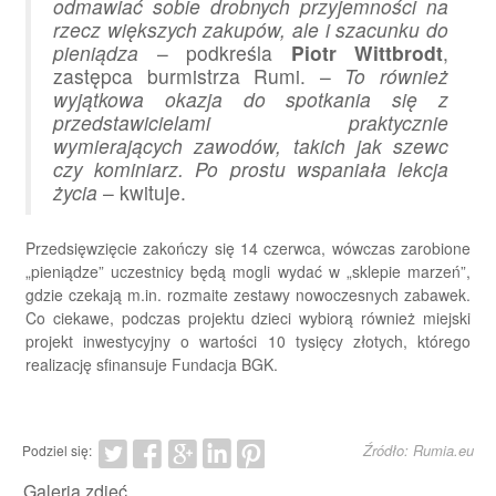
odmawiać sobie drobnych przyjemności na
rzecz większych zakupów, ale i szacunku do
pieniądza
– podkreśla
Piotr Wittbrodt
,
zastępca burmistrza Rumi. –
To również
wyjątkowa okazja do spotkania się z
przedstawicielami praktycznie
wymierających zawodów, takich jak szewc
czy kominiarz. Po prostu wspaniała lekcja
życia
– kwituje.
Przedsięwzięcie zakończy się 14 czerwca, wówczas zarobione
„pieniądze” uczestnicy będą mogli wydać w „sklepie marzeń”,
gdzie czekają m.in. rozmaite zestawy nowoczesnych zabawek.
Co ciekawe, podczas projektu dzieci wybiorą również miejski
projekt inwestycyjny o wartości 10 tysięcy złotych, którego
realizację sfinansuje Fundacja BGK.
Źródło: Rumia.eu
Podziel się:
Galeria zdjęć