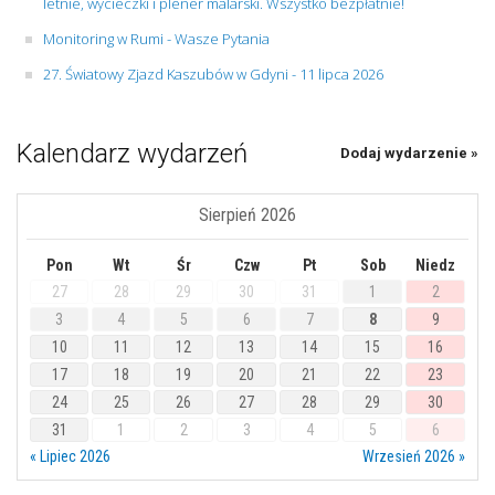
letnie, wycieczki i plener malarski. Wszystko bezpłatnie!
Monitoring w Rumi - Wasze Pytania
27. Światowy Zjazd Kaszubów w Gdyni - 11 lipca 2026
Kalendarz wydarzeń
Dodaj wydarzenie »
Sierpień 2026
Pon
Wt
Śr
Czw
Pt
Sob
Niedz
27
28
29
30
31
1
2
3
4
5
6
7
8
9
10
11
12
13
14
15
16
17
18
19
20
21
22
23
24
25
26
27
28
29
30
31
1
2
3
4
5
6
« Lipiec 2026
Wrzesień 2026 »