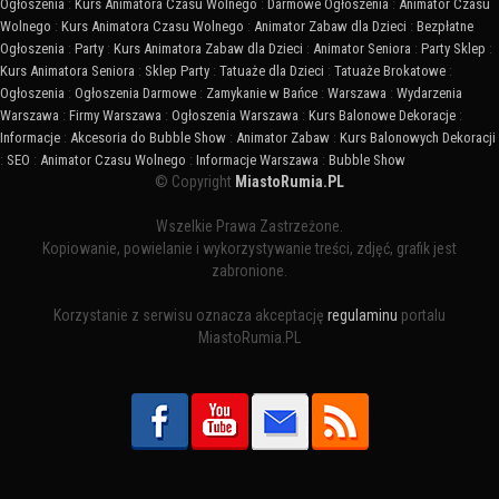
Ogłoszenia
:
Kurs Animatora Czasu Wolnego
:
Darmowe Ogłoszenia
:
Animator Czasu
Wolnego
:
Kurs Animatora Czasu Wolnego
:
Animator Zabaw dla Dzieci
:
Bezpłatne
Ogłoszenia
:
Party
:
Kurs Animatora Zabaw dla Dzieci
:
Animator Seniora
:
Party Sklep
:
Kurs Animatora Seniora
:
Sklep Party
:
Tatuaże dla Dzieci
:
Tatuaże Brokatowe
:
Ogłoszenia
:
Ogłoszenia Darmowe
:
Zamykanie w Bańce
:
Warszawa
:
Wydarzenia
Warszawa
:
Firmy Warszawa
:
Ogłoszenia Warszawa
:
Kurs Balonowe Dekoracje
:
Informacje
:
Akcesoria do Bubble Show
:
Animator Zabaw
:
Kurs Balonowych Dekoracji
:
SEO
:
Animator Czasu Wolnego
:
Informacje Warszawa
:
Bubble Show
© Copyright
MiastoRumia.PL
Wszelkie Prawa Zastrzeżone.
Kopiowanie, powielanie i wykorzystywanie treści, zdjęć, grafik jest
zabronione.
Korzystanie z serwisu oznacza akceptację
regulaminu
portalu
MiastoRumia.PL