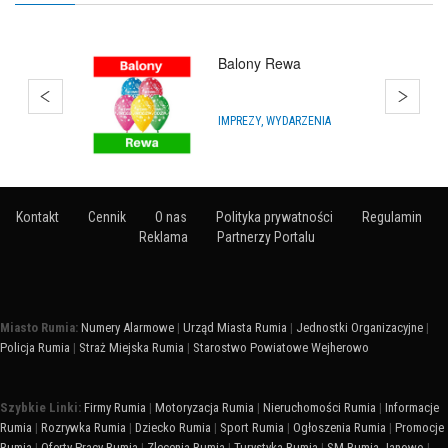
Hurtownia Balonów
Rumia
HURTOWNIE
Kontakt
Cennik
O nas
Polityka prywatności
Regulamin
Reklama
Partnerzy Portalu
Miasto Rumia:
Numery Alarmowe
|
Urząd Miasta Rumia
|
Jednostki Organizacyjne
|
Policja Rumia
|
Straż Miejska Rumia
|
Starostwo Powiatowe Wejherowo
Szybkie Linki:
Firmy Rumia
|
Motoryzacja Rumia
|
Nieruchomości Rumia
|
Informacje
Rumia
|
Rozrywka Rumia
|
Dziecko Rumia
|
Sport Rumia
|
Ogłoszenia Rumia
|
Promocje
Rumia
|
Oferty Pracy Rumia
|
Zlecenia Rumia
|
Turystyka Rumia
|
SM Rumia Janowo
|