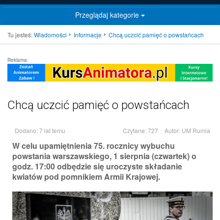
Przeglądaj kategorie
Tu jesteś:
Wiadomości
Informacje
Chcą uczcić pamięć o powstańcach
Reklama:
Chcą uczcić pamięć o powstańcach
Dodano: 7 lat temu
Czytane: 727
Autor:
UM Rumia
W celu upamiętnienia 75. rocznicy wybuchu
powstania warszawskiego, 1 sierpnia (czwartek) o
godz. 17:00 odbędzie się uroczyste składanie
kwiatów pod pomnikiem Armii Krajowej.