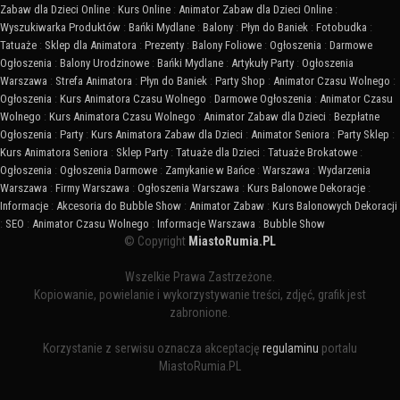
Zabaw dla Dzieci Online
:
Kurs Online
:
Animator Zabaw dla Dzieci Online
:
Wyszukiwarka Produktów
:
Bańki Mydlane
:
Balony
:
Płyn do Baniek
:
Fotobudka
:
Tatuaże
:
Sklep dla Animatora
:
Prezenty
:
Balony Foliowe
:
Ogłoszenia
:
Darmowe
Ogłoszenia
:
Balony Urodzinowe
:
Bańki Mydlane
:
Artykuły Party
:
Ogłoszenia
Warszawa
:
Strefa Animatora
:
Płyn do Baniek
:
Party Shop
:
Animator Czasu Wolnego
:
Ogłoszenia
:
Kurs Animatora Czasu Wolnego
:
Darmowe Ogłoszenia
:
Animator Czasu
Wolnego
:
Kurs Animatora Czasu Wolnego
:
Animator Zabaw dla Dzieci
:
Bezpłatne
Ogłoszenia
:
Party
:
Kurs Animatora Zabaw dla Dzieci
:
Animator Seniora
:
Party Sklep
:
Kurs Animatora Seniora
:
Sklep Party
:
Tatuaże dla Dzieci
:
Tatuaże Brokatowe
:
Ogłoszenia
:
Ogłoszenia Darmowe
:
Zamykanie w Bańce
:
Warszawa
:
Wydarzenia
Warszawa
:
Firmy Warszawa
:
Ogłoszenia Warszawa
:
Kurs Balonowe Dekoracje
:
Informacje
:
Akcesoria do Bubble Show
:
Animator Zabaw
:
Kurs Balonowych Dekoracji
:
SEO
:
Animator Czasu Wolnego
:
Informacje Warszawa
:
Bubble Show
© Copyright
MiastoRumia.PL
Wszelkie Prawa Zastrzeżone.
Kopiowanie, powielanie i wykorzystywanie treści, zdjęć, grafik jest
zabronione.
Korzystanie z serwisu oznacza akceptację
regulaminu
portalu
MiastoRumia.PL