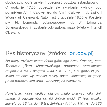
obchodach, które uświetni obecność pocztów sztandarowych.
O godzinie 17:00 odbędzie się składanie kwiatów pod
pomnikiem Armii Krajowej (rondo Armii Krajowej – ul. Żwirki i
Wigury, ul. Ceynowy). Natomiast o godzinie 18:00 w Kościele
pw. bł. Edmunda Bojanowskiego (ul. Bł. Edmunda
Bojanowskiego 1) zostanie odprawiona msza święta w intencji
Ojczyzny.
Rys historyczny (źródło:
ipn.gov.pl
)
Na mocy rozkazu komendanta głównego Armii Krajowej, gen.
Tadeusza „Bora” Komorowskiego, powstanie warszawskie
rozpoczęło się 1 sierpnia 1944 r. o 17.00, tzw. godzinie „W”.
Miało na celu wyzwolenie stolicy spod niemieckiej okupacji,
przed wkroczeniem Armii Czerwonej do Warszawy.
Powstanie, które według planów miało potrwać kilka dni,
upadło 3 października po 63 dniach walki. W jego wyniku
zginęło od 16 tys. do 18 tys. żołnierzy AK i od 150 tys. do 180