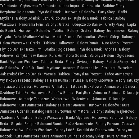
Trójmiasto
:
Ogłoszenia Trójmiasto
:
udana impra
:
Ogłoszenia
:
Solidne Firmy
:
Bezpłatne Ogłoszenia
:
Płyn do Baniek
:
Hurtownia Balonów
:
Party Shop
:
Bańki
Mydlane
:
Balony Gdańsk
:
Sznurki do Baniek
:
Kijki do Baniek
:
Tablica
:
Balony
Warszawa
:
Panorama Firm
:
Balony
:
Gratka
:
Obręcze do Baniek
:
Oferty Pracy
:
Łapki
do Baniek
:
Hurtownia Balonów
:
Tablica
:
Balony
:
Gratka
:
Balony Urodzinowe
:
Balony
Gdynia
:
Bańki Mydlane Kraków
:
Miasto Rumia
:
Fotobudka
:
Wesele Sklep
:
Balony z
Helem Warszawa
:
Gratka
:
Tablica
:
Halloween
:
Balony Rumia
:
Auto Moto
:
Prezent
:
Płyn do Baniek
:
Baza Firm
:
Gratka
:
Ogłoszenia
:
Płyn do Baniek
:
Anonse
:
Balony
Foliowe
:
Zamykanie w Bańce
:
Kurs Animatora Gdańsk
:
Balony z Helem
:
Ogłoszenia
:
Bańki Mydlane Wrocław
:
Tablica
:
Reda
:
Firmy
:
Świecące Balony
:
Solidne Firmy
:
Hel
do Balonów
:
Gdańsk
:
Bańki Mydlane
:
Anonse
:
Balony na Hel
:
Dekoracje Weselne
:
Jak zrobić Płyn do Baniek
:
Wesele
:
Tablica
:
Pomysł na Prezent
:
Tańce Animacyjne
:
Wyjątkowy Prezent
:
Balony z Helem Rumia
:
Tatuaże
:
Balony Katowice
:
Wzory Tatuaży
:
Tatuaże dla Dzieci
:
Hurtownia Animatora
:
Tatuaże Brokatowe
:
Animacje dla Dzieci
:
Szablony Tatuaży
:
Hurtownia Balonów Rumia
:
PartyBox
:
Animator Seniora
:
Dekoracje
Balonowe
:
Animacje Taneczne
:
Wejherowo
:
Walentynki
:
Animator
:
Dekoracje
Balonowe
:
Kurs Animatora
:
Balony z Helem
:
Anonse
:
Hurtownia Balonów
:
Kurs
Animatora Gdańsk
:
Katalog Firm
:
Hurtownia Animatora
:
Balony
:
Balony Wejherowo
:
Akademia Animatora
:
Balony Warszawa
:
Bańki Mydlane
:
Hurtownia Balonów
:
Balony
Reda
:
Gdynia
:
Sklep z Balonami Rumia
:
Boże Narodzenie
:
Balony Poznań
:
Zabawki
:
Balony Kraków
:
Balony Wrocław
:
Balony Łódź
:
Koraliki do Prasowania
:
Balony na
Roczek
:
Kurs Animatora
:
Kurs Animatora Online
:
Polecany Sklep
:
Kurs Animatora