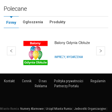
Polecane
Ogłoszenia
Produkty
Firmy
Balony Wejherowo
IMPREZY, WYDARZENIA
Kontakt
Cennik
O nas
Polityka prywatności
Regulamin
Reklama
Partnerzy Portalu
Miasto Rumia:
Numery Alarmowe
|
Urząd Miasta Rumia
|
Jednostki Organizacyjne
|