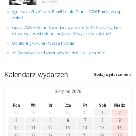
07.02.2025
Agnieszka Chylińska w Rumi! Letnie Granie 2026 Rumia, wstęp
wolny!
Lipiec 2026 w Rumi - kalendarz wydarzeń MDK. Koncerty, kino
letnie, wycieczki i plener malarski. Wszystko bezpłatnie!
Monitoring w Rumi - Wasze Pytania
27. Światowy Zjazd Kaszubów w Gdyni - 11 lipca 2026
Kalendarz wydarzeń
Dodaj wydarzenie »
Sierpień 2026
Pon
Wt
Śr
Czw
Pt
Sob
Niedz
27
28
29
30
31
1
2
3
4
5
6
7
8
9
10
11
12
13
14
15
16
17
18
19
20
21
22
23