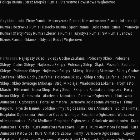
Policja Rumia
|
Straż Miejska Rumia
|
Starostwo Powiatowe Wejherowo
Szybkie Linki:
Firmy Rumia
|
Motoryzacja Rumia
|
Nieruchomości Rumia
|
Informacje
Rumia
|
Rozrywka Rumia
|
Dziecko Rumia
|
Sport Rumia
|
Ogłoszenia Rumia
|
Promocje
Rumia
|
Oferty Pracy Rumia
|
Zlecenia Rumia
|
Turystyka Rumia
|
SM Rumia Janowo
|
Biznes Rumia
|
Gdańsk
|
Gdynia
|
Reda
|
Wejherowo
Partnerzy:
Najlepszy Sklep
:
Sklepy Godne Zaufania
:
Polecany Sklep
:
Polecane
Sklepy
:
Dobre Sklepy
:
Najlepsze Sklepy
:
Polecany Sklep
:
Śląsk
:
Poznań
:
Zaufane
Sklepy
:
Polecane Sklepy
:
Najlepsze Sklepy
:
Sklepy
:
Katalog Sklepów
:
Sklepy Godne
Zaufania
:
Sklep Godny Zaufania
:
Polecane Sklepy
:
Sklep Godny Zaufania
:
Zaufany
Sklep
:
Sklep Świętego Mikołaja
:
Strój Mikołaja
:
Wiadomości Lokalne
:
Trójmiasto
:
Miasto
:
PINternet
:
Impra Shop
:
Party Shop
:
Sklep dla Animatora
:
Impreza
:
Party
:
Impra Sklep
:
Ogłoszenia
:
Akademia Animatora
:
Darmowe Ogłoszenia
:
Hurtownia
Animatora
:
Ogłoszenia
:
Portal Animatora
:
Darmowe Ogłoszenia Warszawa
:
Firmy
Regionu
:
Płyn do Baniek
:
Solidne Firmy
:
Ogłoszenia
:
Kurs Animatora
:
Solidna Firma
:
Bezpłatne Ogłoszenia
:
Animator Czasu Wolnego
:
Bezpłatne Ogłoszenia Warszawa
:
sklep animatora
:
Bańki Mydlane
:
Bezpłatne Ogłoszenia
:
Szkolenie Animatorów
:
Kurs
Animatora
:
Gratka
:
Kurs Animatora Warszawa
:
Rumia
:
Kurs Animatora Poznań
:
Kurs
Animatora Katowice
:
Kurs Animatora Zabaw
:
Firmy
:
Darmowe Ogłoszenia
:
Kupony
Rabatowe
:
Ogłoszenia Warszawa
:
Płyn do Baniek Mydlanych
:
Darmowe Ogłoszenia