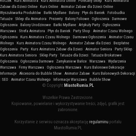
Roczek
:
Kurs Animatora
:
Kurs Animatora Online
:
Polecany Sklep
:
Kurs Animatora
Zabaw dla Dzieci Online
:
Kurs Online
:
Animator Zabaw dla Dzieci Online
:
Wyszukiwarka Produktów
:
Bańki Mydlane
:
Balony
:
Płyn do Baniek
:
Fotobudka
:
Tatuaże
:
Sklep dla Animatora
:
Prezenty
:
Balony Foliowe
:
Ogłoszenia
:
Darmowe
Ogłoszenia
:
Balony Urodzinowe
:
Bańki Mydlane
:
Artykuły Party
:
Ogłoszenia
Warszawa
:
Strefa Animatora
:
Płyn do Baniek
:
Party Shop
:
Animator Czasu Wolnego
:
Ogłoszenia
:
Kurs Animatora Czasu Wolnego
:
Darmowe Ogłoszenia
:
Animator Czasu
Wolnego
:
Kurs Animatora Czasu Wolnego
:
Animator Zabaw dla Dzieci
:
Bezpłatne
Ogłoszenia
:
Party
:
Kurs Animatora Zabaw dla Dzieci
:
Animator Seniora
:
Party Sklep
:
Kurs Animatora Seniora
:
Sklep Party
:
Tatuaże dla Dzieci
:
Tatuaże Brokatowe
:
Ogłoszenia
:
Ogłoszenia Darmowe
:
Zamykanie w Bańce
:
Warszawa
:
Wydarzenia
Warszawa
:
Firmy Warszawa
:
Ogłoszenia Warszawa
:
Kurs Balonowe Dekoracje
:
Informacje
:
Akcesoria do Bubble Show
:
Animator Zabaw
:
Kurs Balonowych Dekoracji
:
SEO
:
Animator Czasu Wolnego
:
Informacje Warszawa
:
Bubble Show
© Copyright
MiastoRumia.PL
Wszelkie Prawa Zastrzeżone.
Kopiowanie, powielanie i wykorzystywanie treści, zdjęć, grafik jest
zabronione.
Korzystanie z serwisu oznacza akceptację
regulaminu
portalu
MiastoRumia.PL