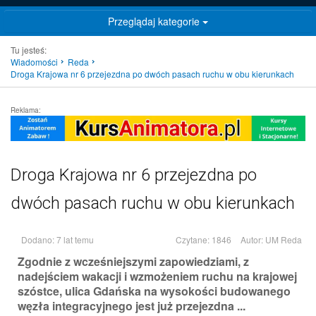
Przeglądaj kategorie
Tu jesteś:
Wiadomości
Reda
Droga Krajowa nr 6️ przejezdna po dwóch pasach ruchu w obu kierunkach
Reklama:
Droga Krajowa nr 6️ przejezdna po
dwóch pasach ruchu w obu kierunkach
Dodano: 7 lat temu
Czytane: 1846
Autor:
UM Reda
Zgodnie z wcześniejszymi zapowiedziami, z
nadejściem wakacji i wzmożeniem ruchu na krajowej
szóstce, ulica Gdańska na wysokości budowanego
węzła integracyjnego jest już przejezdna ...