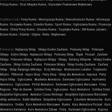
Policja Rumia
|
Straż Miejska Rumia
|
Starostwo Powiatowe Wejherowo
Szybkie Linki:
Firmy Rumia
|
Motoryzacja Rumia
|
Nieruchomości Rumia
|
Informacje
Rumia
|
Rozrywka Rumia
|
Dziecko Rumia
|
Sport Rumia
|
Ogłoszenia Rumia
|
Promocje
Rumia
|
Oferty Pracy Rumia
|
Zlecenia Rumia
|
Turystyka Rumia
|
SM Rumia Janowo
|
Biznes Rumia
|
Gdańsk
|
Gdynia
|
Reda
|
Wejherowo
Partnerzy:
Najlepszy Sklep
:
Sklepy Godne Zaufania
:
Polecany Sklep
:
Polecane
Sklepy
:
Dobre Sklepy
:
Najlepsze Sklepy
:
Polecany Sklep
:
Śląsk
:
Poznań
:
Zaufane
Sklepy
:
Polecane Sklepy
:
Najlepsze Sklepy
:
Sklepy
:
Katalog Sklepów
:
Sklepy Godne
Zaufania
:
Sklep Godny Zaufania
:
Polecane Sklepy
:
Sklep Godny Zaufania
:
Zaufany
Sklep
:
Sklep Świętego Mikołaja
:
Strój Mikołaja
:
Wiadomości Lokalne
:
Trójmiasto
:
Miasto
:
PINternet
:
Impra Shop
:
Party Shop
:
Sklep dla Animatora
:
Impreza
:
Party
:
Impra Sklep
:
Ogłoszenia
:
Akademia Animatora
:
Darmowe Ogłoszenia
:
Hurtownia
Animatora
:
Ogłoszenia
:
Portal Animatora
:
Darmowe Ogłoszenia Warszawa
:
Firmy
Regionu
:
Płyn do Baniek
:
Solidne Firmy
:
Ogłoszenia
:
Kurs Animatora
:
Solidna Firma
:
Bezpłatne Ogłoszenia
:
Animator Czasu Wolnego
:
Bezpłatne Ogłoszenia Warszawa
:
sklep animatora
:
Bańki Mydlane
:
Bezpłatne Ogłoszenia
:
Szkolenie Animatorów
:
Kurs
Animatora
:
Gratka
:
Kurs Animatora Warszawa
:
Rumia
:
Kurs Animatora Poznań
:
Kurs
Animatora Katowice
:
Kurs Animatora Zabaw
:
Firmy
:
Darmowe Ogłoszenia
:
Kupony