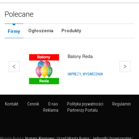
Polecane
Ogłoszenia
Produkty
Firmy
Balony Gdynia Chylonia
IMPREZY, WYDARZENIA
Kontakt
Cennik
O nas
Polityka prywatności
Regulamin
Reklama
Partnerzy Portalu
Miasto Rumia:
Numery Alarmowe
|
Urząd Miasta Rumia
|
Jednostki Organizacyjne
|