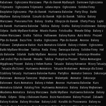
Rabatowe
:
Ogłoszenia Warszawa
:
Płyn do Baniek Mydlanych
:
Darmowe Ogłoszenia
Trójmiasto
:
Ogłoszenia Trójmiasto
:
udana impra
:
Ogłoszenia
:
Solidne Firmy
:
Bezpłatne Ogłoszenia
:
Płyn do Baniek
:
Hurtownia Balonów
:
Party Shop
:
Bańki
Mydlane
:
Balony Gdańsk
:
Sznurki do Baniek
:
Kijki do Baniek
:
Tablica
:
Balony
Warszawa
:
Panorama Firm
:
Balony
:
Gratka
:
Obręcze do Baniek
:
Oferty Pracy
:
Łapki
do Baniek
:
Hurtownia Balonów
:
Tablica
:
Balony
:
Gratka
:
Balony Urodzinowe
:
Balony
Gdynia
:
Bańki Mydlane Kraków
:
Miasto Rumia
:
Fotobudka
:
Wesele Sklep
:
Balony z
Helem Warszawa
:
Gratka
:
Tablica
:
Halloween
:
Balony Rumia
:
Auto Moto
:
Prezent
:
Płyn do Baniek
:
Baza Firm
:
Gratka
:
Ogłoszenia
:
Płyn do Baniek
:
Anonse
:
Balony
Foliowe
:
Zamykanie w Bańce
:
Kurs Animatora Gdańsk
:
Balony z Helem
:
Ogłoszenia
:
Bańki Mydlane Wrocław
:
Tablica
:
Reda
:
Firmy
:
Świecące Balony
:
Solidne Firmy
:
Hel
do Balonów
:
Gdańsk
:
Bańki Mydlane
:
Anonse
:
Balony na Hel
:
Dekoracje Weselne
:
Jak zrobić Płyn do Baniek
:
Wesele
:
Tablica
:
Pomysł na Prezent
:
Tańce Animacyjne
:
Wyjątkowy Prezent
:
Balony z Helem Rumia
:
Tatuaże
:
Balony Katowice
:
Wzory Tatuaży
:
Tatuaże dla Dzieci
:
Hurtownia Animatora
:
Tatuaże Brokatowe
:
Animacje dla Dzieci
:
Szablony Tatuaży
:
Hurtownia Balonów Rumia
:
PartyBox
:
Animator Seniora
:
Dekoracje
Balonowe
:
Animacje Taneczne
:
Wejherowo
:
Walentynki
:
Animator
:
Dekoracje
Balonowe
:
Kurs Animatora
:
Balony z Helem
:
Anonse
:
Hurtownia Balonów
:
Kurs
Animatora Gdańsk
:
Katalog Firm
:
Hurtownia Animatora
:
Balony
:
Balony Wejherowo
:
Akademia Animatora
:
Balony Warszawa
:
Bańki Mydlane
:
Hurtownia Balonów
:
Balony
Reda
:
Gdynia
:
Sklep z Balonami Rumia
:
Boże Narodzenie
:
Balony Poznań
:
Zabawki
:
Balony Kraków
:
Balony Wrocław
:
Balony Łódź
:
Koraliki do Prasowania
:
Balony na