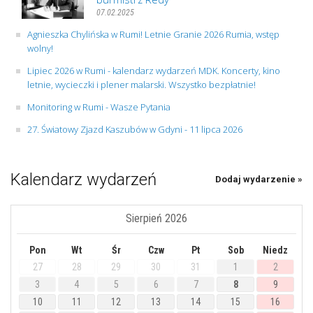
07.02.2025
Agnieszka Chylińska w Rumi! Letnie Granie 2026 Rumia, wstęp
wolny!
Lipiec 2026 w Rumi - kalendarz wydarzeń MDK. Koncerty, kino
letnie, wycieczki i plener malarski. Wszystko bezpłatnie!
Monitoring w Rumi - Wasze Pytania
27. Światowy Zjazd Kaszubów w Gdyni - 11 lipca 2026
Kalendarz wydarzeń
Dodaj wydarzenie »
Sierpień 2026
Pon
Wt
Śr
Czw
Pt
Sob
Niedz
27
28
29
30
31
1
2
3
4
5
6
7
8
9
10
11
12
13
14
15
16