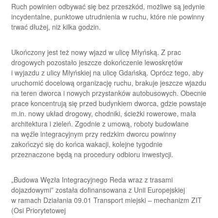
Ruch powinien odbywać się bez przeszkód, możliwe są jedynie
incydentalne, punktowe utrudnienia w ruchu, które nie powinny
trwać dłużej, niż kilka godzin.
Ukończony jest też nowy wjazd w ulicę Młyńską. Z prac
drogowych pozostało jeszcze dokończenie lewoskrętów
i wyjazdu z ulicy Młyńskiej na ulicę Gdańską. Oprócz tego, aby
uruchomić docelową organizację ruchu, brakuje jeszcze wjazdu
na teren dworca i nowych przystanków autobusowych. Obecnie
prace koncentrują się przed budynkiem dworca, gdzie powstaje
m.in. nowy układ drogowy, chodniki, ścieżki rowerowe, mała
architektura i zieleń. Zgodnie z umową, roboty budowlane
na węźle integracyjnym przy redzkim dworcu powinny
zakończyć się do końca wakacji, kolejne tygodnie
przeznaczone będą na procedury odbioru inwestycji.
„Budowa Węzła Integracyjnego Reda wraz z trasami
dojazdowymi” została dofinansowana z Unii Europejskiej
w ramach Działania 09.01 Transport miejski – mechanizm ZIT
(Osi Priorytetowej