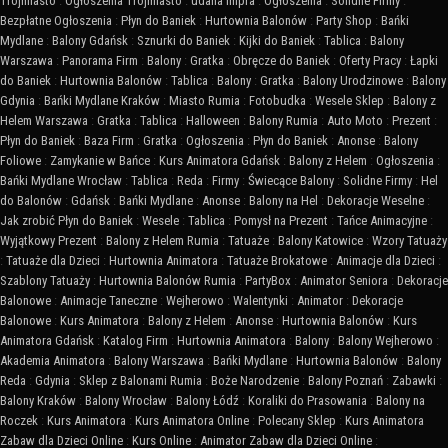
Trójmiasto
:
Ogłoszenia Trójmiasto
:
udana impra
:
Ogłoszenia
:
Solidne Firmy
:
Bezpłatne Ogłoszenia
:
Płyn do Baniek
:
Hurtownia Balonów
:
Party Shop
:
Bańki
Mydlane
:
Balony Gdańsk
:
Sznurki do Baniek
:
Kijki do Baniek
:
Tablica
:
Balony
Warszawa
:
Panorama Firm
:
Balony
:
Gratka
:
Obręcze do Baniek
:
Oferty Pracy
:
Łapki
do Baniek
:
Hurtownia Balonów
:
Tablica
:
Balony
:
Gratka
:
Balony Urodzinowe
:
Balony
Gdynia
:
Bańki Mydlane Kraków
:
Miasto Rumia
:
Fotobudka
:
Wesele Sklep
:
Balony z
Helem Warszawa
:
Gratka
:
Tablica
:
Halloween
:
Balony Rumia
:
Auto Moto
:
Prezent
:
Płyn do Baniek
:
Baza Firm
:
Gratka
:
Ogłoszenia
:
Płyn do Baniek
:
Anonse
:
Balony
Foliowe
:
Zamykanie w Bańce
:
Kurs Animatora Gdańsk
:
Balony z Helem
:
Ogłoszenia
:
Bańki Mydlane Wrocław
:
Tablica
:
Reda
:
Firmy
:
Świecące Balony
:
Solidne Firmy
:
Hel
do Balonów
:
Gdańsk
:
Bańki Mydlane
:
Anonse
:
Balony na Hel
:
Dekoracje Weselne
:
Jak zrobić Płyn do Baniek
:
Wesele
:
Tablica
:
Pomysł na Prezent
:
Tańce Animacyjne
:
Wyjątkowy Prezent
:
Balony z Helem Rumia
:
Tatuaże
:
Balony Katowice
:
Wzory Tatuaży
:
Tatuaże dla Dzieci
:
Hurtownia Animatora
:
Tatuaże Brokatowe
:
Animacje dla Dzieci
:
Szablony Tatuaży
:
Hurtownia Balonów Rumia
:
PartyBox
:
Animator Seniora
:
Dekoracje
Balonowe
:
Animacje Taneczne
:
Wejherowo
:
Walentynki
:
Animator
:
Dekoracje
Balonowe
:
Kurs Animatora
:
Balony z Helem
:
Anonse
:
Hurtownia Balonów
:
Kurs
Animatora Gdańsk
:
Katalog Firm
:
Hurtownia Animatora
:
Balony
:
Balony Wejherowo
:
Akademia Animatora
:
Balony Warszawa
:
Bańki Mydlane
:
Hurtownia Balonów
:
Balony
Reda
:
Gdynia
:
Sklep z Balonami Rumia
:
Boże Narodzenie
:
Balony Poznań
:
Zabawki
:
Balony Kraków
:
Balony Wrocław
:
Balony Łódź
:
Koraliki do Prasowania
:
Balony na
Roczek
:
Kurs Animatora
:
Kurs Animatora Online
:
Polecany Sklep
:
Kurs Animatora
Zabaw dla Dzieci Online
:
Kurs Online
:
Animator Zabaw dla Dzieci Online
: