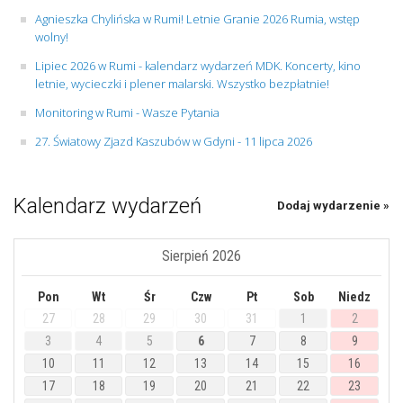
Agnieszka Chylińska w Rumi! Letnie Granie 2026 Rumia, wstęp
wolny!
Lipiec 2026 w Rumi - kalendarz wydarzeń MDK. Koncerty, kino
letnie, wycieczki i plener malarski. Wszystko bezpłatnie!
Monitoring w Rumi - Wasze Pytania
27. Światowy Zjazd Kaszubów w Gdyni - 11 lipca 2026
Kalendarz wydarzeń
Dodaj wydarzenie »
Sierpień 2026
Pon
Wt
Śr
Czw
Pt
Sob
Niedz
27
28
29
30
31
1
2
3
4
5
6
7
8
9
10
11
12
13
14
15
16
17
18
19
20
21
22
23