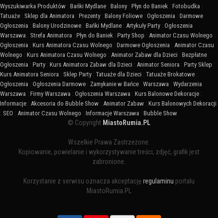
Wyszukiwarka Produktów
:
Bańki Mydlane
:
Balony
:
Płyn do Baniek
:
Fotobudka
:
Tatuaże
:
Sklep dla Animatora
:
Prezenty
:
Balony Foliowe
:
Ogłoszenia
:
Darmowe
Ogłoszenia
:
Balony Urodzinowe
:
Bańki Mydlane
:
Artykuły Party
:
Ogłoszenia
Warszawa
:
Strefa Animatora
:
Płyn do Baniek
:
Party Shop
:
Animator Czasu Wolnego
:
Ogłoszenia
:
Kurs Animatora Czasu Wolnego
:
Darmowe Ogłoszenia
:
Animator Czasu
Wolnego
:
Kurs Animatora Czasu Wolnego
:
Animator Zabaw dla Dzieci
:
Bezpłatne
Ogłoszenia
:
Party
:
Kurs Animatora Zabaw dla Dzieci
:
Animator Seniora
:
Party Sklep
:
Kurs Animatora Seniora
:
Sklep Party
:
Tatuaże dla Dzieci
:
Tatuaże Brokatowe
:
Ogłoszenia
:
Ogłoszenia Darmowe
:
Zamykanie w Bańce
:
Warszawa
:
Wydarzenia
Warszawa
:
Firmy Warszawa
:
Ogłoszenia Warszawa
:
Kurs Balonowe Dekoracje
:
Informacje
:
Akcesoria do Bubble Show
:
Animator Zabaw
:
Kurs Balonowych Dekoracji
:
SEO
:
Animator Czasu Wolnego
:
Informacje Warszawa
:
Bubble Show
© Copyright
MiastoRumia.PL
Wszelkie Prawa Zastrzeżone.
Kopiowanie, powielanie i wykorzystywanie treści, zdjęć, grafik jest
zabronione.
Korzystanie z serwisu oznacza akceptację
regulaminu
portalu
MiastoRumia.PL