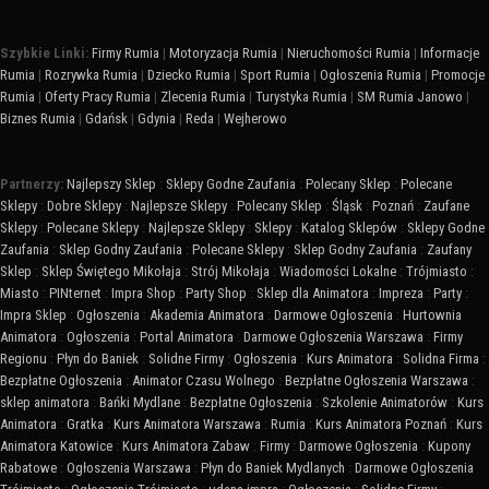
Szybkie Linki:
Firmy Rumia
|
Motoryzacja Rumia
|
Nieruchomości Rumia
|
Informacje
Rumia
|
Rozrywka Rumia
|
Dziecko Rumia
|
Sport Rumia
|
Ogłoszenia Rumia
|
Promocje
Rumia
|
Oferty Pracy Rumia
|
Zlecenia Rumia
|
Turystyka Rumia
|
SM Rumia Janowo
|
Biznes Rumia
|
Gdańsk
|
Gdynia
|
Reda
|
Wejherowo
Partnerzy:
Najlepszy Sklep
:
Sklepy Godne Zaufania
:
Polecany Sklep
:
Polecane
Sklepy
:
Dobre Sklepy
:
Najlepsze Sklepy
:
Polecany Sklep
:
Śląsk
:
Poznań
:
Zaufane
Sklepy
:
Polecane Sklepy
:
Najlepsze Sklepy
:
Sklepy
:
Katalog Sklepów
:
Sklepy Godne
Zaufania
:
Sklep Godny Zaufania
:
Polecane Sklepy
:
Sklep Godny Zaufania
:
Zaufany
Sklep
:
Sklep Świętego Mikołaja
:
Strój Mikołaja
:
Wiadomości Lokalne
:
Trójmiasto
:
Miasto
:
PINternet
:
Impra Shop
:
Party Shop
:
Sklep dla Animatora
:
Impreza
:
Party
:
Impra Sklep
:
Ogłoszenia
:
Akademia Animatora
:
Darmowe Ogłoszenia
:
Hurtownia
Animatora
:
Ogłoszenia
:
Portal Animatora
:
Darmowe Ogłoszenia Warszawa
:
Firmy
Regionu
:
Płyn do Baniek
:
Solidne Firmy
:
Ogłoszenia
:
Kurs Animatora
:
Solidna Firma
:
Bezpłatne Ogłoszenia
:
Animator Czasu Wolnego
:
Bezpłatne Ogłoszenia Warszawa
:
sklep animatora
:
Bańki Mydlane
:
Bezpłatne Ogłoszenia
:
Szkolenie Animatorów
:
Kurs
Animatora
:
Gratka
:
Kurs Animatora Warszawa
:
Rumia
:
Kurs Animatora Poznań
:
Kurs
Animatora Katowice
:
Kurs Animatora Zabaw
:
Firmy
:
Darmowe Ogłoszenia
:
Kupony
Rabatowe
:
Ogłoszenia Warszawa
:
Płyn do Baniek Mydlanych
:
Darmowe Ogłoszenia