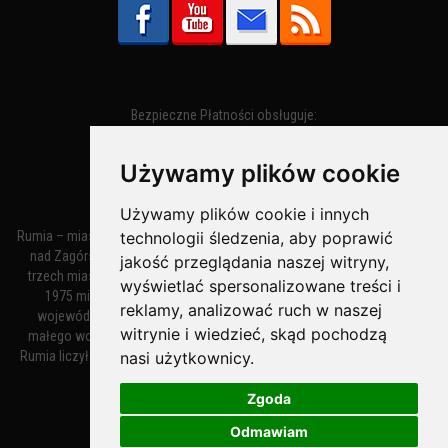
Bezpieczne Płatności obsługuje:
Używamy plików cookie
Używamy plików cookie i innych
technologii śledzenia, aby poprawić
Rumia – miasto w województwie pomorskim, w powiecie wejherowskim
nad Zagórską Strugą. Z miastami Wejherowem i Redą tworzy zespół
jakość przeglądania naszej witryny,
trzech miast zwany Małym Trójmiastem Kaszubskim. W latach 1945–
wyświetlać spersonalizowane treści i
1975 miasto administracyjnie należało do tak zwanego dużego
reklamy, analizować ruch w naszej
województwa gdańskiego, a w latach 1975–1998 do tak zwanego
witrynie i wiedzieć, skąd pochodzą
małego województwa gdańskiego. Według danych z 1 stycznia 2018
nasi użytkownicy.
Rumia liczyła 48 632 mieszkańców. Jest największym polskim miastem
nie będącym siedzibą powiatu.
Zgoda
Odmawiam