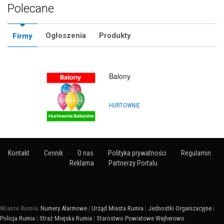
Polecane
Ogłoszenia
Produkty
Firmy
Akademia Animatora
SZKOLENIA I KURSY
Kontakt
Cennik
O nas
Polityka prywatności
Regulamin
Reklama
Partnerzy Portalu
Miasto Rumia:
Numery Alarmowe
|
Urząd Miasta Rumia
|
Jednostki Organizacyjne
|
Policja Rumia
|
Straż Miejska Rumia
|
Starostwo Powiatowe Wejherowo