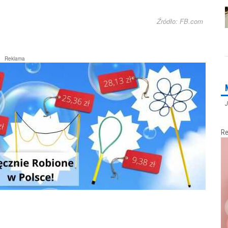
Źródło: FB.com
Reklama
J
Re