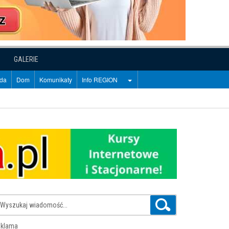
GALERIE
oda
Dom
Komunikaty
Info REGION
klama