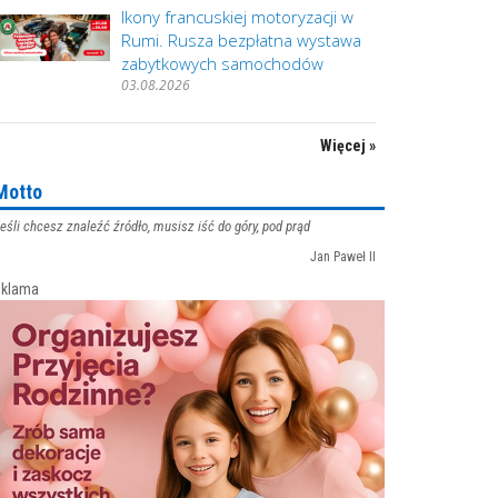
Ikony francuskiej motoryzacji w
Rumi. Rusza bezpłatna wystawa
zabytkowych samochodów
03.08.2026
Więcej »
Motto
eśli chcesz znaleźć źródło, musisz iść do góry, pod prąd
Jan Paweł II
klama