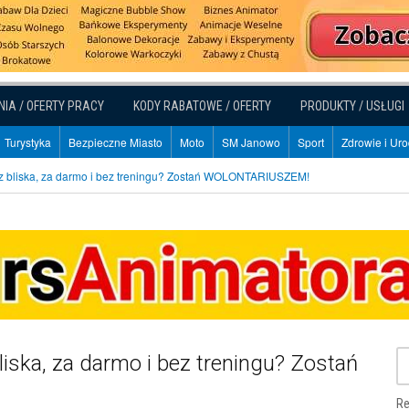
NIA / OFERTY PRACY
KODY RABATOWE / OFERTY
PRODUKTY / USŁUGI
Turystyka
Bezpieczne Miasto
Moto
SM Janowo
Sport
Zdrowie i Ur
bliska, za darmo i bez treningu? Zostań WOLONTARIUSZEM!
ska, za darmo i bez treningu? Zostań
Re