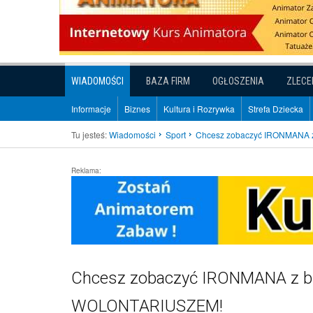
WIADOMOŚCI
BAZA FIRM
OGŁOSZENIA
ZLECE
Informacje
Biznes
Kultura i Rozrywka
Strefa Dziecka
Tu jesteś:
Wiadomości
Sport
Chcesz zobaczyć IRONMANA z 
Reklama:
Chcesz zobaczyć IRONMANA z bli
WOLONTARIUSZEM!