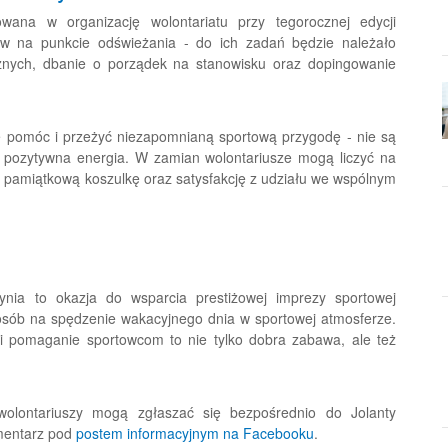
ana w organizację wolontariatu przy tegorocznej edycji
w na punkcie odświeżania - do ich zadań będzie należało
znych, dbanie o porządek na stanowisku oraz dopingowanie
e pomóc i przeżyć niezapomnianą sportową przygodę - nie są
i pozytywna energia. W zamian wolontariusze mogą liczyć na
pamiątkową koszulkę oraz satysfakcję z udziału we wspólnym
ia to okazja do wsparcia prestiżowej imprezy sportowej
posób na spędzenie wakacyjnego dnia w sportowej atmosferze.
 i pomaganie sportowcom to nie tylko dobra zabawa, ale też
olontariuszy mogą zgłaszać się bezpośrednio do Jolanty
mentarz pod
postem informacyjnym na Facebooku
.