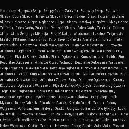
Partnerzy:
Najlepszy Sklep
:
Sklepy Godne Zaufania
:
Polecany Sklep
:
Polecane
Sklepy
:
Dobre Sklepy
:
Najlepsze Sklepy
:
Polecany Sklep
:
Śląsk
:
Poznań
:
Zaufane
Sklepy
:
Polecane Sklepy
:
Najlepsze Sklepy
:
Sklepy
:
Katalog Sklepów
:
Sklepy Godne
Zaufania
:
Sklep Godny Zaufania
:
Polecane Sklepy
:
Sklep Godny Zaufania
:
Zaufany
Sklep
:
Sklep Świętego Mikołaja
:
Strój Mikołaja
:
Wiadomości Lokalne
:
Trójmiasto
:
Miasto
:
PINternet
:
Impra Shop
:
Party Shop
:
Sklep dla Animatora
:
Impreza
:
Party
:
Impra Sklep
:
Ogłoszenia
:
Akademia Animatora
:
Darmowe Ogłoszenia
:
Hurtownia
Animatora
:
Ogłoszenia
:
Portal Animatora
:
Darmowe Ogłoszenia Warszawa
:
Firmy
Regionu
:
Płyn do Baniek
:
Solidne Firmy
:
Ogłoszenia
:
Kurs Animatora
:
Solidna Firma
:
Bezpłatne Ogłoszenia
:
Animator Czasu Wolnego
:
Bezpłatne Ogłoszenia Warszawa
:
sklep animatora
:
Bańki Mydlane
:
Bezpłatne Ogłoszenia
:
Szkolenie Animatorów
:
Kurs
Animatora
:
Gratka
:
Kurs Animatora Warszawa
:
Rumia
:
Kurs Animatora Poznań
:
Kurs
Animatora Katowice
:
Kurs Animatora Zabaw
:
Firmy
:
Darmowe Ogłoszenia
:
Kupony
Rabatowe
:
Ogłoszenia Warszawa
:
Płyn do Baniek Mydlanych
:
Darmowe Ogłoszenia
Trójmiasto
:
Ogłoszenia Trójmiasto
:
udana impra
:
Ogłoszenia
:
Solidne Firmy
:
Bezpłatne Ogłoszenia
:
Płyn do Baniek
:
Hurtownia Balonów
:
Party Shop
:
Bańki
Mydlane
:
Balony Gdańsk
:
Sznurki do Baniek
:
Kijki do Baniek
:
Tablica
:
Balony
Warszawa
:
Panorama Firm
:
Balony
:
Gratka
:
Obręcze do Baniek
:
Oferty Pracy
:
Łapki
do Baniek
:
Hurtownia Balonów
:
Tablica
:
Balony
:
Gratka
:
Balony Urodzinowe
:
Balony
Gdynia
:
Bańki Mydlane Kraków
:
Miasto Rumia
:
Fotobudka
:
Wesele Sklep
:
Balony z
Helem Warszawa
:
Gratka
:
Tablica
:
Halloween
:
Balony Rumia
:
Auto Moto
:
Prezent
: