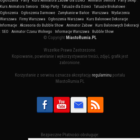
Ogłoszenia
:
Party
:
Kurs Animatora Zabaw dla Dzieci
:
Animator Seniora
:
Party Sklep
:
Kurs Animatora Seniora
:
Sklep Party
:
Tatuaże dla Dzieci
:
Tatuaże Brokatowe
:
Ogłoszenia
:
Ogłoszenia Darmowe
:
Zamykanie w Bańce
:
Warszawa
:
Wydarzenia
Warszawa
:
Firmy Warszawa
:
Ogłoszenia Warszawa
:
Kurs Balonowe Dekoracje
:
Informacje
:
Akcesoria do Bubble Show
:
Animator Zabaw
:
Kurs Balonowych Dekoracji
:
SEO
:
Animator Czasu Wolnego
:
Informacje Warszawa
:
Bubble Show
© Copyright
MiastoRumia.PL
Wszelkie Prawa Zastrzeżone.
Kopiowanie, powielanie i wykorzystywanie treści, zdjęć, grafik jest
zabronione.
Korzystanie z serwisu oznacza akceptację
regulaminu
portalu
MiastoRumia.PL
Bezpieczne Płatności obsługuje: