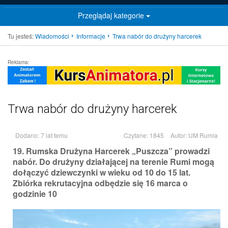
Przeglądaj kategorie
Tu jesteś:
Wiadomości
Informacje
Trwa nabór do drużyny harcerek
Reklama:
Trwa nabór do drużyny harcerek
Dodano: 7 lat temu
Czytane: 1845
Autor:
UM Rumia
19. Rumska Drużyna Harcerek „Puszcza” prowadzi
nabór. Do drużyny działającej na terenie Rumi mogą
dołączyć dziewczynki w wieku od 10 do 15 lat.
Zbiórka rekrutacyjna odbędzie się 16 marca o
godzinie 10