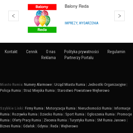
Bańki Mydlane
ARTYKUŁY NA IMPREZY
Kontakt
Cennik
O nas
Polityka prywatności
Regulamin
Reklama
Partnerzy Portalu
Miasto Rumia:
Numery Alarmowe
|
Urząd Miasta Rumia
|
Jednostki Organizacyjne
|
Policja Rumia
|
Straż Miejska Rumia
|
Starostwo Powiatowe Wejherowo
Szybkie Linki:
Firmy Rumia
|
Motoryzacja Rumia
|
Nieruchomości Rumia
|
Informacje
Rumia
|
Rozrywka Rumia
|
Dziecko Rumia
|
Sport Rumia
|
Ogłoszenia Rumia
|
Promocje
Rumia
|
Oferty Pracy Rumia
|
Zlecenia Rumia
|
Turystyka Rumia
|
SM Rumia Janowo
|
Biznes Rumia
|
Gdańsk
|
Gdynia
|
Reda
|
Wejherowo