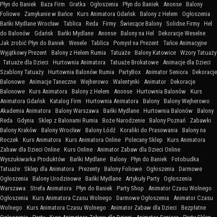
Płyn do Baniek
:
Baza Firm
:
Gratka
:
Ogłoszenia
:
Płyn do Baniek
:
Anonse
:
Balony
Foliowe
:
Zamykanie w Bańce
:
Kurs Animatora Gdańsk
:
Balony z Helem
:
Ogłoszenia
:
Bańki Mydlane Wrocław
:
Tablica
:
Reda
:
Firmy
:
Świecące Balony
:
Solidne Firmy
:
Hel
do Balonów
:
Gdańsk
:
Bańki Mydlane
:
Anonse
:
Balony na Hel
:
Dekoracje Weselne
:
Jak zrobić Płyn do Baniek
:
Wesele
:
Tablica
:
Pomysł na Prezent
:
Tańce Animacyjne
:
Wyjątkowy Prezent
:
Balony z Helem Rumia
:
Tatuaże
:
Balony Katowice
:
Wzory Tatuaży
:
Tatuaże dla Dzieci
:
Hurtownia Animatora
:
Tatuaże Brokatowe
:
Animacje dla Dzieci
:
Szablony Tatuaży
:
Hurtownia Balonów Rumia
:
PartyBox
:
Animator Seniora
:
Dekoracje
Balonowe
:
Animacje Taneczne
:
Wejherowo
:
Walentynki
:
Animator
:
Dekoracje
Balonowe
:
Kurs Animatora
:
Balony z Helem
:
Anonse
:
Hurtownia Balonów
:
Kurs
Animatora Gdańsk
:
Katalog Firm
:
Hurtownia Animatora
:
Balony
:
Balony Wejherowo
:
Akademia Animatora
:
Balony Warszawa
:
Bańki Mydlane
:
Hurtownia Balonów
:
Balony
Reda
:
Gdynia
:
Sklep z Balonami Rumia
:
Boże Narodzenie
:
Balony Poznań
:
Zabawki
:
Balony Kraków
:
Balony Wrocław
:
Balony Łódź
:
Koraliki do Prasowania
:
Balony na
Roczek
:
Kurs Animatora
:
Kurs Animatora Online
:
Polecany Sklep
:
Kurs Animatora
Zabaw dla Dzieci Online
:
Kurs Online
:
Animator Zabaw dla Dzieci Online
:
Wyszukiwarka Produktów
:
Bańki Mydlane
:
Balony
:
Płyn do Baniek
:
Fotobudka
:
Tatuaże
:
Sklep dla Animatora
:
Prezenty
:
Balony Foliowe
:
Ogłoszenia
:
Darmowe
Ogłoszenia
:
Balony Urodzinowe
:
Bańki Mydlane
:
Artykuły Party
:
Ogłoszenia
Warszawa
:
Strefa Animatora
:
Płyn do Baniek
:
Party Shop
:
Animator Czasu Wolnego
:
Ogłoszenia
:
Kurs Animatora Czasu Wolnego
:
Darmowe Ogłoszenia
:
Animator Czasu
Wolnego
:
Kurs Animatora Czasu Wolnego
:
Animator Zabaw dla Dzieci
:
Bezpłatne