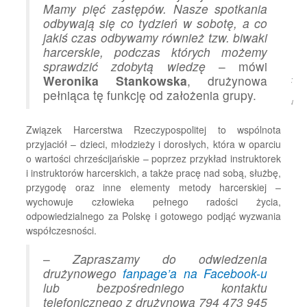
Mamy pięć zastępów. Nasze spotkania
odbywają się co tydzień w sobotę, a co
jakiś czas odbywamy również tzw. biwaki
harcerskie, podczas których możemy
sprawdzić zdobytą wiedzę
– mówi
Weronika Stankowska
, drużynowa
Źródło:
pełniąca tę funkcję od założenia grupy.
Rumia.eu
Związek Harcerstwa Rzeczypospolitej to wspólnota
przyjaciół – dzieci, młodzieży i dorosłych, która w oparciu
o wartości chrześcijańskie – poprzez przykład instruktorek
i instruktorów harcerskich, a także pracę nad sobą, służbę,
przygodę oraz inne elementy metody harcerskiej –
wychowuje człowieka pełnego radości życia,
odpowiedzialnego za Polskę i gotowego podjąć wyzwania
współczesności.
–
Zapraszamy do odwiedzenia
drużynowego
fanpage’a na Facebook-u
lub bezpośredniego kontaktu
telefonicznego z drużynową 794 473 945