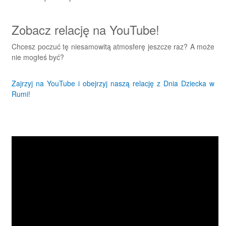
Zobacz relację na YouTube!
Chcesz poczuć tę niesamowitą atmosferę jeszcze raz? A może
nie mogłeś być?
Zajrzyj na YouTube i obejrzyj naszą relację z Dnia Dziecka w
Rumi!