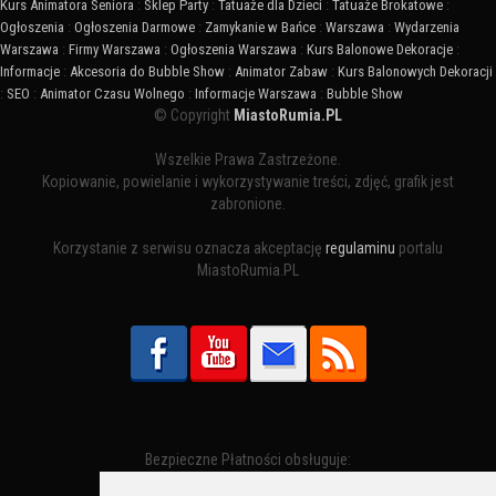
Kurs Animatora Seniora
:
Sklep Party
:
Tatuaże dla Dzieci
:
Tatuaże Brokatowe
:
Ogłoszenia
:
Ogłoszenia Darmowe
:
Zamykanie w Bańce
:
Warszawa
:
Wydarzenia
Warszawa
:
Firmy Warszawa
:
Ogłoszenia Warszawa
:
Kurs Balonowe Dekoracje
:
Informacje
:
Akcesoria do Bubble Show
:
Animator Zabaw
:
Kurs Balonowych Dekoracji
:
SEO
:
Animator Czasu Wolnego
:
Informacje Warszawa
:
Bubble Show
© Copyright
MiastoRumia.PL
Wszelkie Prawa Zastrzeżone.
Kopiowanie, powielanie i wykorzystywanie treści, zdjęć, grafik jest
zabronione.
Korzystanie z serwisu oznacza akceptację
regulaminu
portalu
MiastoRumia.PL
Bezpieczne Płatności obsługuje: