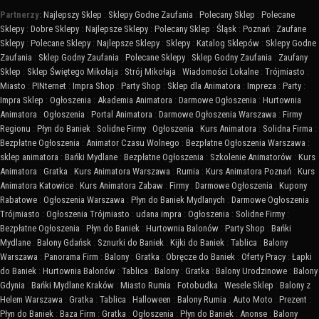
Partnerzy:
Najlepszy Sklep
:
Sklepy Godne Zaufania
:
Polecany Sklep
:
Polecane
Sklepy
:
Dobre Sklepy
:
Najlepsze Sklepy
:
Polecany Sklep
:
Śląsk
:
Poznań
:
Zaufane
Sklepy
:
Polecane Sklepy
:
Najlepsze Sklepy
:
Sklepy
:
Katalog Sklepów
:
Sklepy Godne
Zaufania
:
Sklep Godny Zaufania
:
Polecane Sklepy
:
Sklep Godny Zaufania
:
Zaufany
Sklep
:
Sklep Świętego Mikołaja
:
Strój Mikołaja
:
Wiadomości Lokalne
:
Trójmiasto
:
Miasto
:
PINternet
:
Impra Shop
:
Party Shop
:
Sklep dla Animatora
:
Impreza
:
Party
:
Impra Sklep
:
Ogłoszenia
:
Akademia Animatora
:
Darmowe Ogłoszenia
:
Hurtownia
Animatora
:
Ogłoszenia
:
Portal Animatora
:
Darmowe Ogłoszenia Warszawa
:
Firmy
Regionu
:
Płyn do Baniek
:
Solidne Firmy
:
Ogłoszenia
:
Kurs Animatora
:
Solidna Firma
:
Bezpłatne Ogłoszenia
:
Animator Czasu Wolnego
:
Bezpłatne Ogłoszenia Warszawa
:
sklep animatora
:
Bańki Mydlane
:
Bezpłatne Ogłoszenia
:
Szkolenie Animatorów
:
Kurs
Animatora
:
Gratka
:
Kurs Animatora Warszawa
:
Rumia
:
Kurs Animatora Poznań
:
Kurs
Animatora Katowice
:
Kurs Animatora Zabaw
:
Firmy
:
Darmowe Ogłoszenia
:
Kupony
Rabatowe
:
Ogłoszenia Warszawa
:
Płyn do Baniek Mydlanych
:
Darmowe Ogłoszenia
Trójmiasto
:
Ogłoszenia Trójmiasto
:
udana impra
:
Ogłoszenia
:
Solidne Firmy
:
Bezpłatne Ogłoszenia
:
Płyn do Baniek
:
Hurtownia Balonów
:
Party Shop
:
Bańki
Mydlane
:
Balony Gdańsk
:
Sznurki do Baniek
:
Kijki do Baniek
:
Tablica
:
Balony
Warszawa
:
Panorama Firm
:
Balony
:
Gratka
:
Obręcze do Baniek
:
Oferty Pracy
:
Łapki
do Baniek
:
Hurtownia Balonów
:
Tablica
:
Balony
:
Gratka
:
Balony Urodzinowe
:
Balony
Gdynia
:
Bańki Mydlane Kraków
:
Miasto Rumia
:
Fotobudka
:
Wesele Sklep
:
Balony z
Helem Warszawa
:
Gratka
:
Tablica
:
Halloween
:
Balony Rumia
:
Auto Moto
:
Prezent
:
Płyn do Baniek
:
Baza Firm
:
Gratka
:
Ogłoszenia
:
Płyn do Baniek
:
Anonse
:
Balony