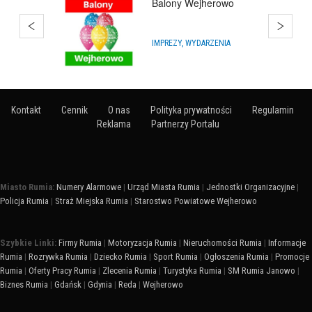
Bańki Mydlane Rumia
HURTOWNIE
Kontakt
Cennik
O nas
Polityka prywatności
Regulamin
Reklama
Partnerzy Portalu
Miasto Rumia:
Numery Alarmowe
|
Urząd Miasta Rumia
|
Jednostki Organizacyjne
|
Policja Rumia
|
Straż Miejska Rumia
|
Starostwo Powiatowe Wejherowo
Szybkie Linki:
Firmy Rumia
|
Motoryzacja Rumia
|
Nieruchomości Rumia
|
Informacje
Rumia
|
Rozrywka Rumia
|
Dziecko Rumia
|
Sport Rumia
|
Ogłoszenia Rumia
|
Promocje
Rumia
|
Oferty Pracy Rumia
|
Zlecenia Rumia
|
Turystyka Rumia
|
SM Rumia Janowo
|
Biznes Rumia
|
Gdańsk
|
Gdynia
|
Reda
|
Wejherowo