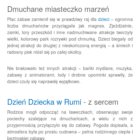
Dmuchane miasteczko marzeń
Plac zabaw zamienił się w prawdziwy raj dla
dzieci
– ogromna
liczba dmuchańców przyciągała jak magnes. Zjeżdżalnie,
zamki, tory przeszkód i inne nadmuchiwane atrakcje tworzyły
wielki, kolorowy park rozrywki pod chmurką. Dzieci biegały od
jednej atrakcji do drugiej z nieskończoną energią – a śmiech i
radosny pisk niósł się po całej okolicy.
Nie brakowało też innych atrakcji – bańki mydlane, muzyka,
zabawy z animatorami, lody i drobne upominki sprawiły, że
dzieci czuły się naprawdę wyjątkowo.
Dzień Dziecka w Rumi
- z sercem
Rodzice mogli odpocząć na ławeczkach, obserwując swoje
pociechy szalejące na dmuchańcach, a wielu z nich z
przyjemnością przyłączyło się do zabawy. Pogoda dopisała, a
atmosfera była po prostu cudowna – pełna rodzinnego ciepła i
beztroskiej zabawy.