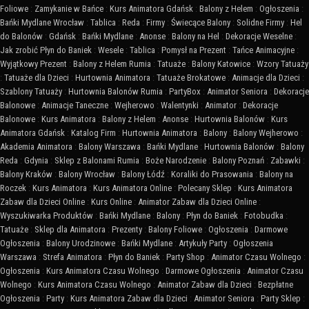
Foliowe
:
Zamykanie w Bańce
:
Kurs Animatora Gdańsk
:
Balony z Helem
:
Ogłoszenia
:
Bańki Mydlane Wrocław
:
Tablica
:
Reda
:
Firmy
:
Świecące Balony
:
Solidne Firmy
:
Hel
do Balonów
:
Gdańsk
:
Bańki Mydlane
:
Anonse
:
Balony na Hel
:
Dekoracje Weselne
:
Jak zrobić Płyn do Baniek
:
Wesele
:
Tablica
:
Pomysł na Prezent
:
Tańce Animacyjne
:
Wyjątkowy Prezent
:
Balony z Helem Rumia
:
Tatuaże
:
Balony Katowice
:
Wzory Tatuaży
:
Tatuaże dla Dzieci
:
Hurtownia Animatora
:
Tatuaże Brokatowe
:
Animacje dla Dzieci
:
Szablony Tatuaży
:
Hurtownia Balonów Rumia
:
PartyBox
:
Animator Seniora
:
Dekoracje
Balonowe
:
Animacje Taneczne
:
Wejherowo
:
Walentynki
:
Animator
:
Dekoracje
Balonowe
:
Kurs Animatora
:
Balony z Helem
:
Anonse
:
Hurtownia Balonów
:
Kurs
Animatora Gdańsk
:
Katalog Firm
:
Hurtownia Animatora
:
Balony
:
Balony Wejherowo
:
Akademia Animatora
:
Balony Warszawa
:
Bańki Mydlane
:
Hurtownia Balonów
:
Balony
Reda
:
Gdynia
:
Sklep z Balonami Rumia
:
Boże Narodzenie
:
Balony Poznań
:
Zabawki
:
Balony Kraków
:
Balony Wrocław
:
Balony Łódź
:
Koraliki do Prasowania
:
Balony na
Roczek
:
Kurs Animatora
:
Kurs Animatora Online
:
Polecany Sklep
:
Kurs Animatora
Zabaw dla Dzieci Online
:
Kurs Online
:
Animator Zabaw dla Dzieci Online
:
Wyszukiwarka Produktów
:
Bańki Mydlane
:
Balony
:
Płyn do Baniek
:
Fotobudka
:
Tatuaże
:
Sklep dla Animatora
:
Prezenty
:
Balony Foliowe
:
Ogłoszenia
:
Darmowe
Ogłoszenia
:
Balony Urodzinowe
:
Bańki Mydlane
:
Artykuły Party
:
Ogłoszenia
Warszawa
:
Strefa Animatora
:
Płyn do Baniek
:
Party Shop
:
Animator Czasu Wolnego
:
Ogłoszenia
:
Kurs Animatora Czasu Wolnego
:
Darmowe Ogłoszenia
:
Animator Czasu
Wolnego
:
Kurs Animatora Czasu Wolnego
:
Animator Zabaw dla Dzieci
:
Bezpłatne
Ogłoszenia
:
Party
:
Kurs Animatora Zabaw dla Dzieci
:
Animator Seniora
:
Party Sklep
: