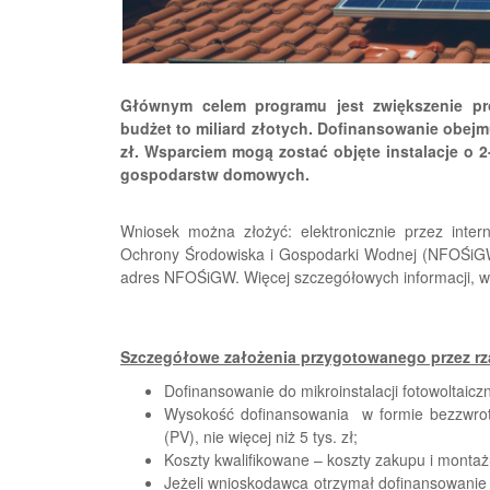
Głównym celem programu jest zwiększenie prod
budżet to miliard złotych. Dofinansowanie obejmu
zł. Wsparciem mogą zostać objęte instalacje o 
gospodarstw domowych.
Wniosek można złożyć: elektronicznie przez inte
Ochrony Środowiska i Gospodarki Wodnej (NFOŚiGW)
adres NFOŚiGW. Więcej szczegółowych informacji, 
Szczegółowe założenia przygotowanego przez rz
Dofinansowanie do mikroinstalacji fotowoltaic
Wysokość dofinansowania w formie bezzwrotne
(PV), nie więcej niż 5 tys. zł;
Koszty kwalifikowane – koszty zakupu i montażu 
Jeżeli wnioskodawca otrzymał dofinansowanie lu