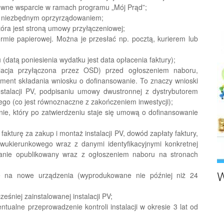
owne wsparcie w ramach programu „Mój Prąd”;
 z niezbędnym oprzyrządowaniem;
tóra jest stroną umowy przyłączeniowej;
rmie papierowej. Można je przesłać np. pocztą, kurierem lub
 (datą poniesienia wydatku jest data opłacenia faktury);
alacja przyłączona przez OSD) przed ogłoszeniem naboru,
ment składania wniosku o dofinansowanie. To znaczy wnioski
talacji PV, podpisaniu umowy dwustronnej z dystrybutorem
wego (co jest równoznaczne z zakończeniem inwestycji);
e, który po zatwierdzeniu staje się umową o dofinansowanie
akturę za zakup i montaż instalacji PV, dowód zapłaty faktury,
 dwukierunkowego wraz z danymi identyfikacyjnymi konkretnej
nie opublikowany wraz z ogłoszeniem naboru na stronach
e na nowe urządzenia (wyprodukowane nie później niż 24
W
eśniej zainstalowanej instalacji PV;
tualne przeprowadzenie kontroli instalacji w okresie 3 lat od