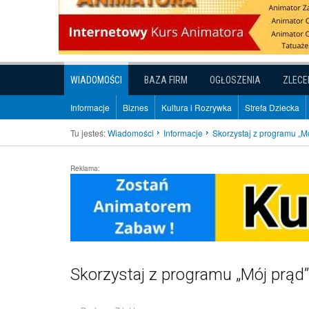
WIADOMOŚCI
BAZA FIRM
OGŁOSZENIA
ZLECE
Informacje
Biznes
Kultura i Rozrywka
Strefa Dziecka
Tu jesteś:
Wiadomości
Informacje
Skorzystaj z programu „M
Reklama:
Skorzystaj z programu „Mój prąd”