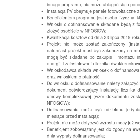
innego programu, nie może ubiegać się o pon
Instalacja PV obejmuje panele fotowoltaiczne
Beneficjentem programu jest osoba fizyczna, k
Wnioski o dofinansowanie składane będą z fo
złożyć osobiście w NFOŚiGW;
Kwalifikacja kosztów od dnia 23 lipca 2019 roku
Projekt nie może zostać zakończony (inst
natomiast projekt musi być zakończony na mo
mogą być składane po zakupie i montażu ins
energii i zainstalowaniu licznika dwukierunko
Wnioskodawca składa wniosek o dofinansowani
oraz wnioskiem o płatność;
Do wniosku o dofinansowanie należy załączyć: f
dokument potwierdzający instalację licznika
umowy kompleksowej (wzór dokumentu zosta
NFOŚiGW);
Dofinansowanie może być udzielone jedyni
miesiące przed instalacją);
Projekt nie może dotyczyć wzrostu mocy już wcz
Beneficjent zobowiązany jest do zgody na ewen
dnia wypłaty dofinansowania;