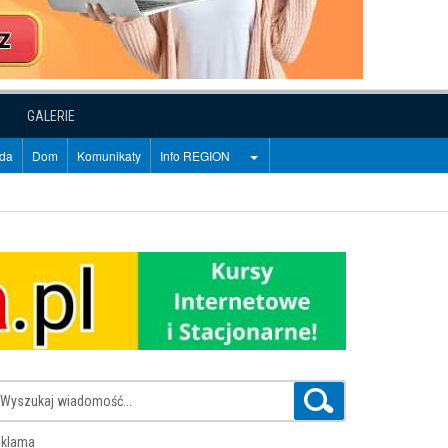
GALERIE
oda
Dom
Komunikaty
Info REGION
klama