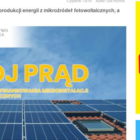
Czytane: 1419
Autor:
UM Rumia
odukcji energii z mikroźródeł fotowoltaicznych, a