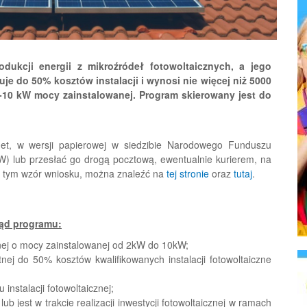
ukcji energii z mikroźródeł fotowoltaicznych, a jego
je do 50% kosztów instalacji i wynosi nie więcej niż 5000
2-10 kW mocy zainstalowanej. Program skierowany jest do
rnet, w wersji papierowej w siedzibie Narodowego Funduszu
 lub przesłać go drogą pocztową, ewentualnie kurierem, na
w tym wzór wniosku, można znaleźć na
tej stronie
oraz
tutaj
.
ąd programu:
znej o mocy zainstalowanej od 2kW do 10kW;
j do 50% kosztów kwalifikowanych instalacji fotowoltaiczne
instalacji fotowoltaicznej;
b jest w trakcie realizacji inwestycji fotowoltaicznej w ramach