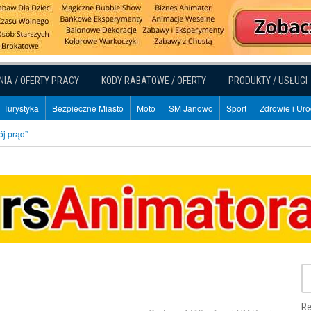
NIA / OFERTY PRACY
KODY RABATOWE / OFERTY
PRODUKTY / USŁUGI
Turystyka
Bezpieczne Miasto
Moto
SM Janowo
Sport
Zdrowie i Ur
ój prąd”
Re