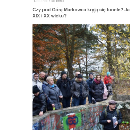
Dodano: 7 lat temu
Czy pod Górą Markowca kryją się tunele? Ja
XIX i XX wieku?