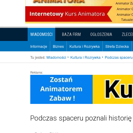
WIADOMOŚCI
BAZA FIRM
OGŁOSZENIA
ZLECE
Informacje
Biznes
Kultura i Rozrywka
Strefa Dziecka
Tu jesteś:
Wiadomości
Kultura i Rozrywka
Podczas spaceru 
Reklama:
Podczas spaceru poznali historię