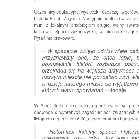
Uczestnicy edukacyjnej wycieczki rozpoczęli wędrówkę
historia Rumi i Zagórza. Następnie udali się w kier
m.in. z lokalnym przebiegiem drugiej wojny świato
kolejowej. Spacer zakończył się w miejscu dzisiejsz
Pytań nie brakowało.
–
W spacerze wzięło udział wiele osó
Przyznawały one, że chcą lepiej 
poznawanie historii rozbudza poczu
przekłada się na większą aktywność 
naszym mieście nie pozostało zbyt w
to dzieje naszego miasta są wyjątkowo 
których warto opowiadać
– dodaje.
W Stacji Kultura regularnie organizowane są prel
opowiada o wybranych zagadnieniach związanych z d
listopada o godzinie 18:00, a jego tematem będą walk
–
Natomiast kolejny spacer histor
miesiącach 2020 roku. Już teraz s