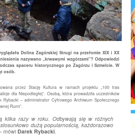
glądała Dolina Zagórskiej Strugi na przełomie XIX i XX
zniesienia nazywano „krwawymi wzgórzami”? Odpowiedzi
podczas spaceru historycznego po Zagórzu i Szmelcie. W
ąt osób.
nizowana przez Stację Kultura w ramach projektu „100 tras
icje dla Niepodległej”. Osobą, która prowadziła uczestników
arek Rybacki – administrator Cyfrowego Archiwum Społecznego
awnej Rumi”.
ą kilka razy w roku. Odbywają się w różnych
ę stosunkowo dużą popularnością, każdorazowo
– mówi
Darek Rybacki
.