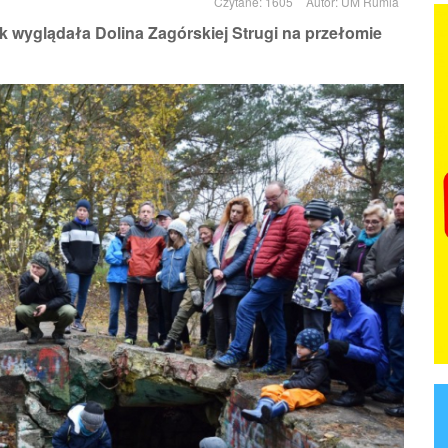
Czytane: 1605
Autor:
UM Rumia
k wyglądała Dolina Zagórskiej Strugi na przełomie