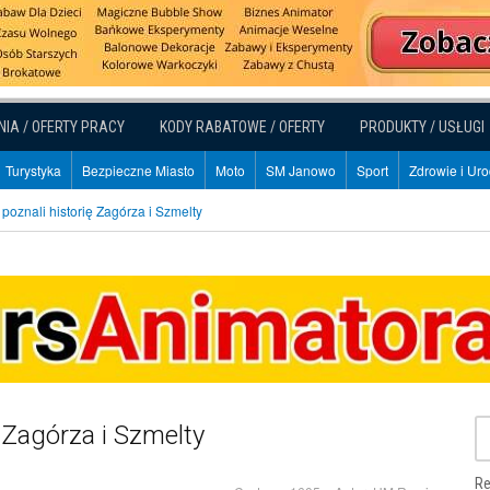
NIA / OFERTY PRACY
KODY RABATOWE / OFERTY
PRODUKTY / USŁUGI
Turystyka
Bezpieczne Miasto
Moto
SM Janowo
Sport
Zdrowie i Ur
poznali historię Zagórza i Szmelty
 Zagórza i Szmelty
Re