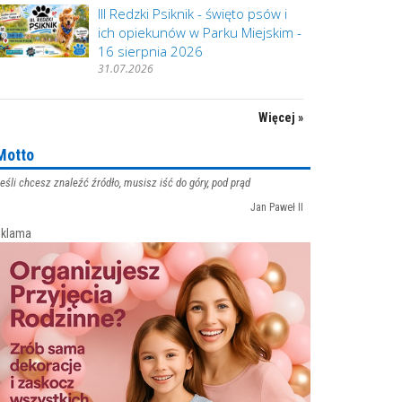
III Redzki Psiknik - święto psów i
ich opiekunów w Parku Miejskim -
16 sierpnia 2026
31.07.2026
Więcej »
Motto
eśli chcesz znaleźć źródło, musisz iść do góry, pod prąd
Jan Paweł II
klama