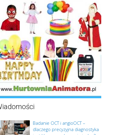
iadomości
Badanie OCT i angioOCT –
dlaczego precyzyjna diagnostyka