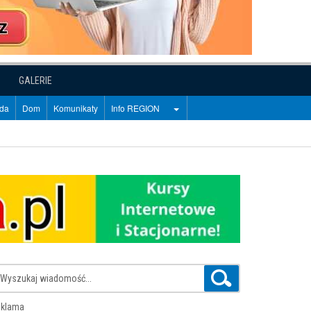
GALERIE
oda
Dom
Komunikaty
Info REGION
klama