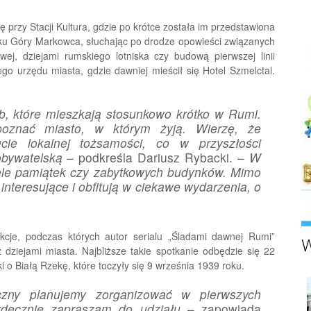
 przy Stacji Kultura, gdzie po krótce została im przedstawiona
unku Góry Markowca, słuchając po drodze opowieści związanych
wej, dziejami rumskiego lotniska czy budową pierwszej linii
ego urzędu miasta, gdzie dawniej mieścił się Hotel Szmelctal.
b, które mieszkają stosunkowo krótko w Rumi.
poznać miasto, w którym żyją. Wierzę, że
cie lokalnej tożsamości, co w przyszłości
obywatelską
– podkreśla Dariusz Rybacki. –
W
iele pamiątek czy zabytkowych budynków. Mimo
interesujące i obfitują w ciekawe wydarzenia, o
ekcje, podczas których autor serialu „Śladami dawnej Rumi”
W
ziejami miasta. Najbliższe takie spotkanie odbędzie się 22
i o Białą Rzekę, które toczyły się 9 września 1939 roku.
yczny planujemy zorganizować w pierwszych
erdecznie zapraszam do udziału
– zapowiada