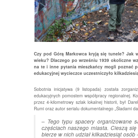
Czy pod Górą Markowca kryją się tunele? Jak wy
wieku? Dlaczego po wrześniu 1939 okoliczne w
na te i inne pytania mieszkańcy mogli poznać 
edukacyjnej wycieczce uczestniczyło kilkadziesi
Sobotnia inicjatywa (9 listopada) została zorga
edukacyjnych pomostem współpracy regionalnej. Koal
przez 4-kilometrowy szlak lokalnej historii, był D
Rumi oraz autor serialu dokumentalnego „Śladami d
–
Tego typu spacery organizowane s
częściach naszego miasta. Cieszą si
bierze w nich udział kilkadziesiąt osób