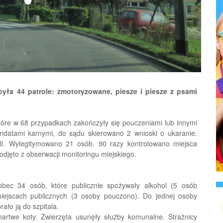
ła 44 patrole: zmotoryzowane, piesze i piesze z psami
które w 68 przypadkach zakończyły się pouczeniami lub innymi
datami karnymi, do sądu skierowano 2 wnioski o ukaranie.
li. Wylegitymowano 21 osób. 90 razy kontrolowano miejsca
odjęto z obserwacji monitoringu miejskiego.
wobec 34 osób, które publicznie spożywały alkohol (5 osób
iejscach publicznych (3 osoby pouczono). Do jednej osoby
ało ją do szpitala.
martwe koty. Zwierzęta usunęły służby komunalne. Strażnicy