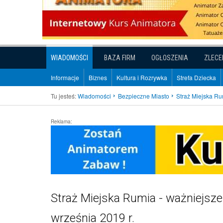
WIADOMOŚCI
BAZA FIRM
OGŁOSZENIA
ZLECE
Informacje
Biznes
Kultura i Rozrywka
Strefa Dziecka
Tu jesteś:
Wiadomości
Bezpieczne Miasto
Straż Miejska Ru
Reklama:
Straż Miejska Rumia - ważniejsz
września 2019 r.