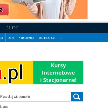
GALERIE
oda
Dom
Komunikaty
Info REGION
klama