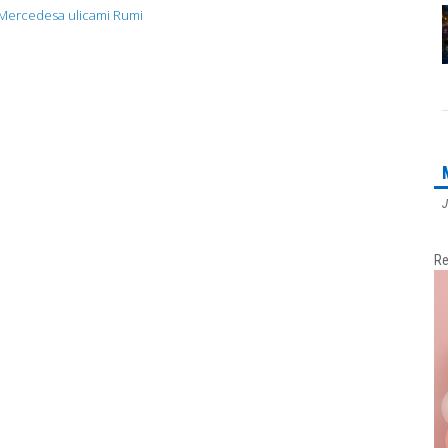
 Mercedesa ulicami Rumi
J
Re