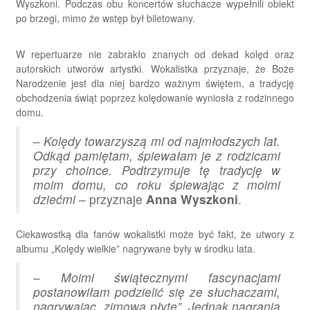
Wyszkoni. Podczas obu koncertów słuchacze wypełnili obiekt
po brzegi, mimo że wstęp był biletowany.
W repertuarze nie zabrakło znanych od dekad kolęd oraz
autorskich utworów artystki. Wokalistka przyznaje, że Boże
Narodzenie jest dla niej bardzo ważnym świętem, a tradycję
obchodzenia świąt poprzez kolędowanie wyniosła z rodzinnego
domu.
–
Kolędy towarzyszą mi od najmłodszych lat.
Odkąd pamiętam, śpiewałam je z rodzicami
przy choince. Podtrzymuje tę tradycję w
moim domu, co roku śpiewając z moimi
dziećmi
– przyznaje
Anna Wyszkoni
.
Ciekawostką dla fanów wokalistki może być fakt, że utwory z
albumu „Kolędy wielkie” nagrywane były w środku lata.
–
Moimi świątecznymi fascynacjami
postanowiłam podzielić się ze słuchaczami,
nagrywając „zimową płytę”. Jednak nagrania