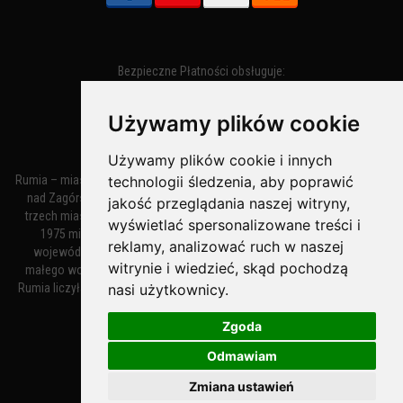
Bezpieczne Płatności obsługuje:
Używamy plików cookie
Używamy plików cookie i innych
technologii śledzenia, aby poprawić
Rumia – miasto w województwie pomorskim, w powiecie wejherowskim
nad Zagórską Strugą. Z miastami Wejherowem i Redą tworzy zespół
jakość przeglądania naszej witryny,
trzech miast zwany Małym Trójmiastem Kaszubskim. W latach 1945–
wyświetlać spersonalizowane treści i
1975 miasto administracyjnie należało do tak zwanego dużego
reklamy, analizować ruch w naszej
województwa gdańskiego, a w latach 1975–1998 do tak zwanego
witrynie i wiedzieć, skąd pochodzą
małego województwa gdańskiego. Według danych z 1 stycznia 2018
nasi użytkownicy.
Rumia liczyła 48 632 mieszkańców. Jest największym polskim miastem
nie będącym siedzibą powiatu.
Zgoda
Odmawiam
MiastoRumia.PL
Zmiana ustawień