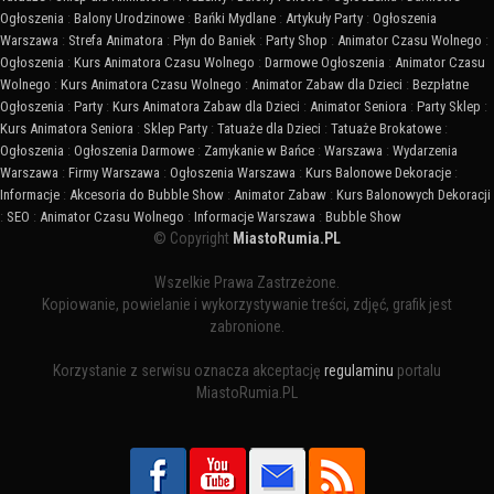
Ogłoszenia
:
Balony Urodzinowe
:
Bańki Mydlane
:
Artykuły Party
:
Ogłoszenia
Warszawa
:
Strefa Animatora
:
Płyn do Baniek
:
Party Shop
:
Animator Czasu Wolnego
:
Ogłoszenia
:
Kurs Animatora Czasu Wolnego
:
Darmowe Ogłoszenia
:
Animator Czasu
Wolnego
:
Kurs Animatora Czasu Wolnego
:
Animator Zabaw dla Dzieci
:
Bezpłatne
Ogłoszenia
:
Party
:
Kurs Animatora Zabaw dla Dzieci
:
Animator Seniora
:
Party Sklep
:
Kurs Animatora Seniora
:
Sklep Party
:
Tatuaże dla Dzieci
:
Tatuaże Brokatowe
:
Ogłoszenia
:
Ogłoszenia Darmowe
:
Zamykanie w Bańce
:
Warszawa
:
Wydarzenia
Warszawa
:
Firmy Warszawa
:
Ogłoszenia Warszawa
:
Kurs Balonowe Dekoracje
:
Informacje
:
Akcesoria do Bubble Show
:
Animator Zabaw
:
Kurs Balonowych Dekoracji
:
SEO
:
Animator Czasu Wolnego
:
Informacje Warszawa
:
Bubble Show
© Copyright
MiastoRumia.PL
Wszelkie Prawa Zastrzeżone.
Kopiowanie, powielanie i wykorzystywanie treści, zdjęć, grafik jest
zabronione.
Korzystanie z serwisu oznacza akceptację
regulaminu
portalu
MiastoRumia.PL