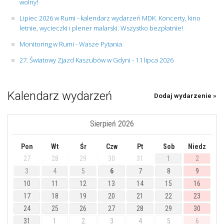
wolny!
Lipiec 2026 w Rumi - kalendarz wydarzeń MDK. Koncerty, kino
letnie, wycieczki i plener malarski. Wszystko bezpłatnie!
Monitoring w Rumi - Wasze Pytania
27. Światowy Zjazd Kaszubów w Gdyni - 11 lipca 2026
Kalendarz wydarzeń
Dodaj wydarzenie »
Sierpień 2026
Pon
Wt
Śr
Czw
Pt
Sob
Niedz
27
28
29
30
31
1
2
3
4
5
6
7
8
9
10
11
12
13
14
15
16
17
18
19
20
21
22
23
24
25
26
27
28
29
30
31
1
2
3
4
5
6