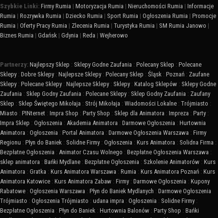
Szybkie Linki:
Firmy Rumia
|
Motoryzacja Rumia
|
Nieruchomości Rumia
|
Informacje
Rumia
|
Rozrywka Rumia
|
Dziecko Rumia
|
Sport Rumia
|
Ogłoszenia Rumia
|
Promocje
Rumia
|
Oferty Pracy Rumia
|
Zlecenia Rumia
|
Turystyka Rumia
|
SM Rumia Janowo
|
Biznes Rumia
|
Gdańsk
|
Gdynia
|
Reda
|
Wejherowo
Partnerzy:
Najlepszy Sklep
:
Sklepy Godne Zaufania
:
Polecany Sklep
:
Polecane
Sklepy
:
Dobre Sklepy
:
Najlepsze Sklepy
:
Polecany Sklep
:
Śląsk
:
Poznań
:
Zaufane
Sklepy
:
Polecane Sklepy
:
Najlepsze Sklepy
:
Sklepy
:
Katalog Sklepów
:
Sklepy Godne
Zaufania
:
Sklep Godny Zaufania
:
Polecane Sklepy
:
Sklep Godny Zaufania
:
Zaufany
Sklep
:
Sklep Świętego Mikołaja
:
Strój Mikołaja
:
Wiadomości Lokalne
:
Trójmiasto
:
Miasto
:
PINternet
:
Impra Shop
:
Party Shop
:
Sklep dla Animatora
:
Impreza
:
Party
:
Impra Sklep
:
Ogłoszenia
:
Akademia Animatora
:
Darmowe Ogłoszenia
:
Hurtownia
Animatora
:
Ogłoszenia
:
Portal Animatora
:
Darmowe Ogłoszenia Warszawa
:
Firmy
Regionu
:
Płyn do Baniek
:
Solidne Firmy
:
Ogłoszenia
:
Kurs Animatora
:
Solidna Firma
:
Bezpłatne Ogłoszenia
:
Animator Czasu Wolnego
:
Bezpłatne Ogłoszenia Warszawa
:
sklep animatora
:
Bańki Mydlane
:
Bezpłatne Ogłoszenia
:
Szkolenie Animatorów
:
Kurs
Animatora
:
Gratka
:
Kurs Animatora Warszawa
:
Rumia
:
Kurs Animatora Poznań
:
Kurs
Animatora Katowice
:
Kurs Animatora Zabaw
:
Firmy
:
Darmowe Ogłoszenia
:
Kupony
Rabatowe
:
Ogłoszenia Warszawa
:
Płyn do Baniek Mydlanych
:
Darmowe Ogłoszenia
Trójmiasto
:
Ogłoszenia Trójmiasto
:
udana impra
:
Ogłoszenia
:
Solidne Firmy
:
Bezpłatne Ogłoszenia
:
Płyn do Baniek
:
Hurtownia Balonów
:
Party Shop
:
Bańki