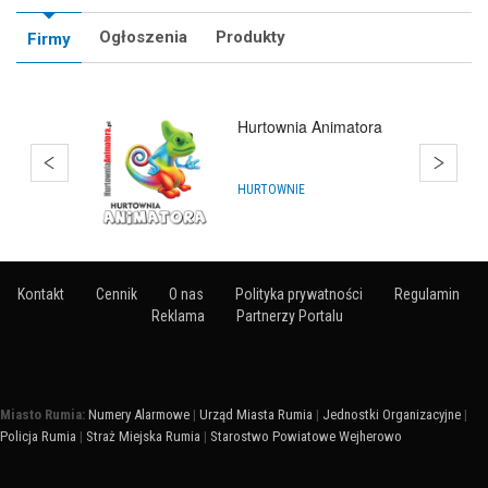
Ogłoszenia
Produkty
Firmy
Q'Joy - Bańki Mydlane
ARTYKUŁY NA IMPREZY
Kontakt
Cennik
O nas
Polityka prywatności
Regulamin
Reklama
Partnerzy Portalu
Miasto Rumia:
Numery Alarmowe
|
Urząd Miasta Rumia
|
Jednostki Organizacyjne
|
Policja Rumia
|
Straż Miejska Rumia
|
Starostwo Powiatowe Wejherowo