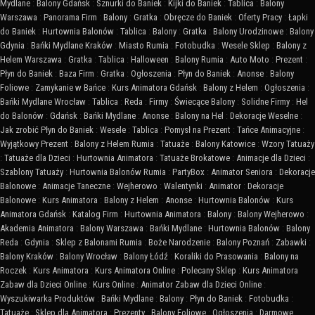
Mydlane
:
Balony Gdańsk
:
Sznurki do Baniek
:
Kijki do Baniek
:
Tablica
:
Balony
Warszawa
:
Panorama Firm
:
Balony
:
Gratka
:
Obręcze do Baniek
:
Oferty Pracy
:
Łapki
do Baniek
:
Hurtownia Balonów
:
Tablica
:
Balony
:
Gratka
:
Balony Urodzinowe
:
Balony
Gdynia
:
Bańki Mydlane Kraków
:
Miasto Rumia
:
Fotobudka
:
Wesele Sklep
:
Balony z
Helem Warszawa
:
Gratka
:
Tablica
:
Halloween
:
Balony Rumia
:
Auto Moto
:
Prezent
:
Płyn do Baniek
:
Baza Firm
:
Gratka
:
Ogłoszenia
:
Płyn do Baniek
:
Anonse
:
Balony
Foliowe
:
Zamykanie w Bańce
:
Kurs Animatora Gdańsk
:
Balony z Helem
:
Ogłoszenia
:
Bańki Mydlane Wrocław
:
Tablica
:
Reda
:
Firmy
:
Świecące Balony
:
Solidne Firmy
:
Hel
do Balonów
:
Gdańsk
:
Bańki Mydlane
:
Anonse
:
Balony na Hel
:
Dekoracje Weselne
:
Jak zrobić Płyn do Baniek
:
Wesele
:
Tablica
:
Pomysł na Prezent
:
Tańce Animacyjne
:
Wyjątkowy Prezent
:
Balony z Helem Rumia
:
Tatuaże
:
Balony Katowice
:
Wzory Tatuaży
:
Tatuaże dla Dzieci
:
Hurtownia Animatora
:
Tatuaże Brokatowe
:
Animacje dla Dzieci
:
Szablony Tatuaży
:
Hurtownia Balonów Rumia
:
PartyBox
:
Animator Seniora
:
Dekoracje
Balonowe
:
Animacje Taneczne
:
Wejherowo
:
Walentynki
:
Animator
:
Dekoracje
Balonowe
:
Kurs Animatora
:
Balony z Helem
:
Anonse
:
Hurtownia Balonów
:
Kurs
Animatora Gdańsk
:
Katalog Firm
:
Hurtownia Animatora
:
Balony
:
Balony Wejherowo
:
Akademia Animatora
:
Balony Warszawa
:
Bańki Mydlane
:
Hurtownia Balonów
:
Balony
Reda
:
Gdynia
:
Sklep z Balonami Rumia
:
Boże Narodzenie
:
Balony Poznań
:
Zabawki
:
Balony Kraków
:
Balony Wrocław
:
Balony Łódź
:
Koraliki do Prasowania
:
Balony na
Roczek
:
Kurs Animatora
:
Kurs Animatora Online
:
Polecany Sklep
:
Kurs Animatora
Zabaw dla Dzieci Online
:
Kurs Online
:
Animator Zabaw dla Dzieci Online
:
Wyszukiwarka Produktów
:
Bańki Mydlane
:
Balony
:
Płyn do Baniek
:
Fotobudka
:
Tatuaże
:
Sklep dla Animatora
:
Prezenty
:
Balony Foliowe
:
Ogłoszenia
:
Darmowe