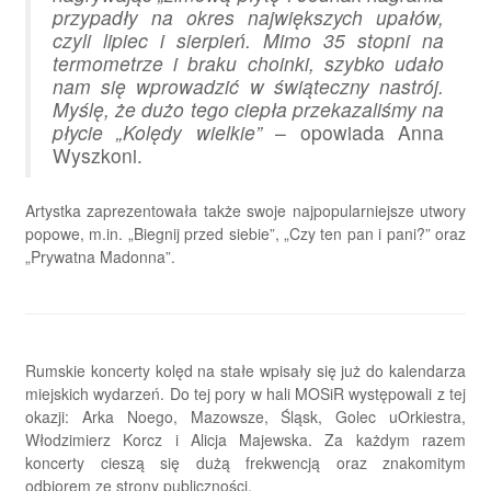
przypadły na okres największych upałów,
czyli lipiec i sierpień. Mimo 35 stopni na
termometrze i braku choinki, szybko udało
nam się wprowadzić w świąteczny nastrój.
Myślę, że dużo tego ciepła przekazaliśmy na
płycie „Kolędy wielkie”
– opowiada Anna
Wyszkoni.
Artystka zaprezentowała także swoje najpopularniejsze utwory
popowe, m.in. „Biegnij przed siebie”, „Czy ten pan i pani?” oraz
„Prywatna Madonna”.
Rumskie koncerty kolęd na stałe wpisały się już do kalendarza
miejskich wydarzeń. Do tej pory w hali MOSiR występowali z tej
okazji: Arka Noego, Mazowsze, Śląsk, Golec uOrkiestra,
Włodzimierz Korcz i Alicja Majewska. Za każdym razem
koncerty cieszą się dużą frekwencją oraz znakomitym
odbiorem ze strony publiczności.